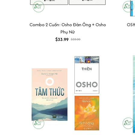
Combo 2 Cuốn: Osho Đàn Ông + Osho
OSH
Phụ Nữ
$33.99
$35.00