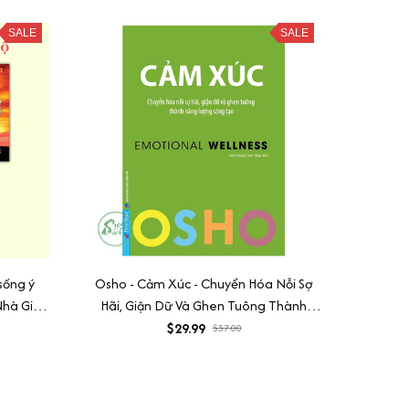
SALE
SALE
sống ý
Osho - Cảm Xúc - Chuyển Hóa Nỗi Sợ
Nhà Giả
Hãi, Giận Dữ Và Ghen Tuông Thành
g Nam
Năng Lượng Sáng Tạo
$29.99
$37.00