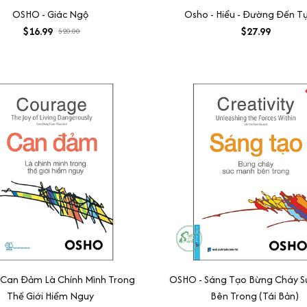
OSHO - Giác Ngộ
Osho - Hiểu - Đường Đến T
$16.99
$27.99
$20.00
 Can Đảm Là Chính Mình Trong
OSHO - Sáng Tạo Bừng Cháy S
Thế Giới Hiểm Nguy
Bên Trong (Tái Bản)