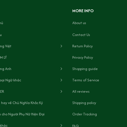
MORE INFO
hủ
About us
ệu
Contact Us
ng Việt
Return Policy
M LÝ
Privacy Policy
ếng Anh
Shopping guide
oại Ngữ khác
Terms of Service
LER
All reviews
 hay về Chủ Nghĩa Khắc Kỷ
Shipping policy
 cho Người Phụ Nữ Hiện Đại
Order Tracking
 khác
FAQ