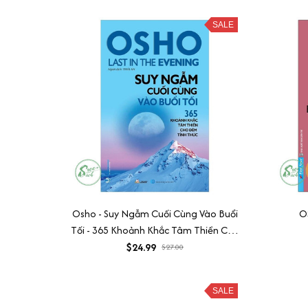
SALE
Osho - Suy Ngẫm Cuối Cùng Vào Buổi
OS
Tối - 365 Khoảnh Khắc Tâm Thiền Cho
Đêm Tỉnh Thức
$24.99
$27.00
SALE