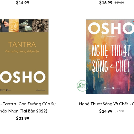
$14.99
$16.99
$19.00
- Tantra: Con Đường Của Sự
Nghệ Thuật Sống Và Chết -
hấp Nhận (Tái Bản 2022)
$24.99
$27.00
$21.99