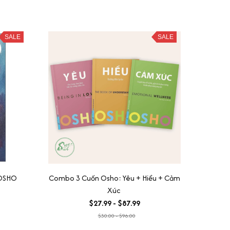
SALE
SALE
 OSHO
Combo 3 Cuốn Osho: Yêu + Hiểu + Cảm
Xúc
$27.99 - $87.99
$30.00 - $96.00