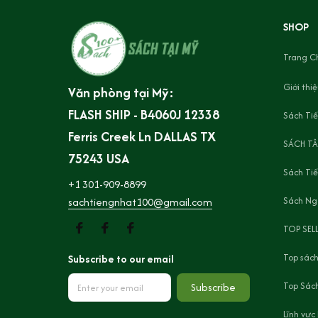
SHOP
Trang C
Giới thi
Văn phòng tại Mỹ:
FLASH SHIP - B4060J 12338 
Sách Tiế
Ferris Creek Ln DALLAS TX 
SÁCH TÂ
75243 USA
Sách Ti
+1 301-909-8899
Sách Ng
sachtiengnhat100@gmail.com
TOP SEL
Top sách
Subscribe to our email
Top Sách
Subscribe
Lĩnh vực