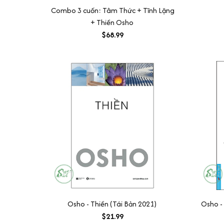
Combo 3 cuốn: Tâm Thức + Tĩnh Lặng
+ Thiền Osho
$68.99
Osho - Thiền (Tái Bản 2021)
Osho -
$21.99