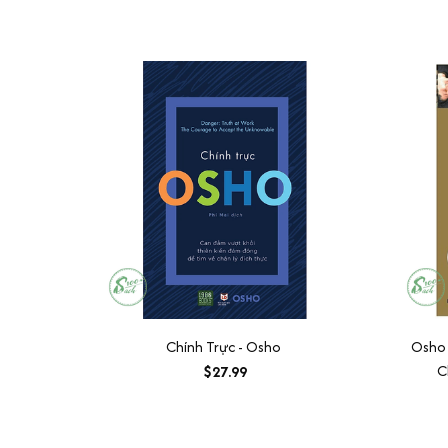
Chính Trực - Osho
Osho 
C
$27.99