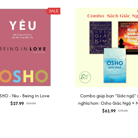
SALE
HO - Yêu - Being In Love
Combo giúp bạn “Giác ngộ” 
nghĩa hơn: Osho Giác Ngộ + 
$27.99
$35.00
Kim + Hành Trình Về Phươn
$61.99
$75.00