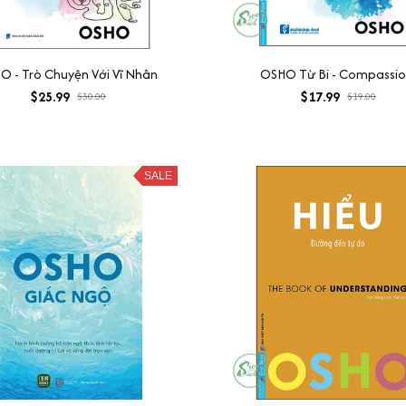
O - Trò Chuyện Với Vĩ Nhân
OSHO Từ Bi - Compassi
$25.99
$17.99
$30.00
$19.00
SALE