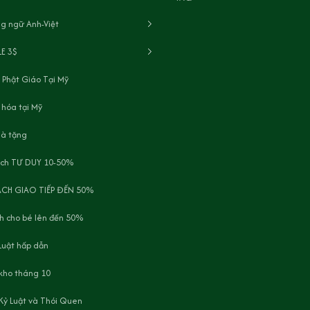
g ngữ Anh-Việt
LE 3$
 Phật Giáo Tại Mỹ
 hóa tại Mỹ
uà tặng
ách TƯ DUY 10-50%
ÁCH GIAO TIẾP ĐẾN 50%
h cho bé lên đến 50%
Luật hấp dẫn
 kho tháng 10
Kỷ Luật và Thói Quen