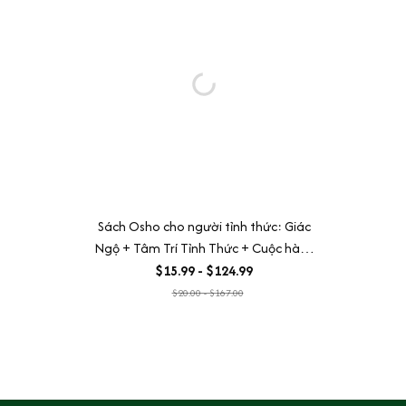
Sách Osho cho người tỉnh thức: Giác
Ngộ + Tâm Trí Tỉnh Thức + Cuộc hành
Hương Nội tại + Chính Trực + Can
$15.99 - $124.99
Trường + Tự Tôn
$20.00 - $167.00