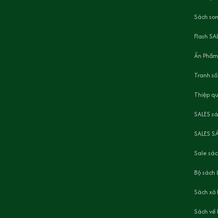
Sách son
Flash SA
Ấn Phẩm
Tranh số
Thiệp q
SALES s
SALES S
Sale sác
Bộ sách 
Sách xả
Sách về 