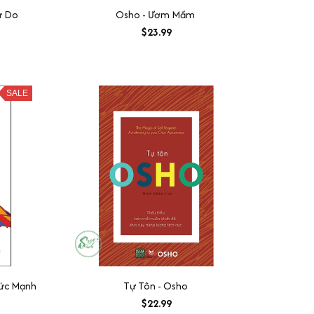
ự Do
Osho - Ươm Mầm
$23.99
SALE
ức Mạnh
Tự Tôn - Osho
$22.99