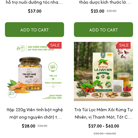
hỗ trợ nuôi dưỡng tóc nhanh
thảo dược kích thước lớn
khoẻ, đen tóc, tóc rụng
31cm, hỗ trợ massage lưng
$37.00
$23.00
$30.00
yếu,Nguyên liệu sấy lạnh, Sấy
cổ vai gáy, giúp thư giãn và
lạnh
ngủ ngon An Chi Organic
ADD TO CART
ADD TO CART
SALE
SALE
Hộp 120g Viên tinh bột nghệ
Trà Túi Lọc Mâm Xôi Rừng Tự
mật ong nguyên chất| tự
Nhiên, vị Thanh Mát, Tốt Cho
nhiên, hữu cơ| tốt cho, dạ dày
Sức Khỏe
$28.00
$27.00 - $62.00
$36.00
$30.00 - $66.00