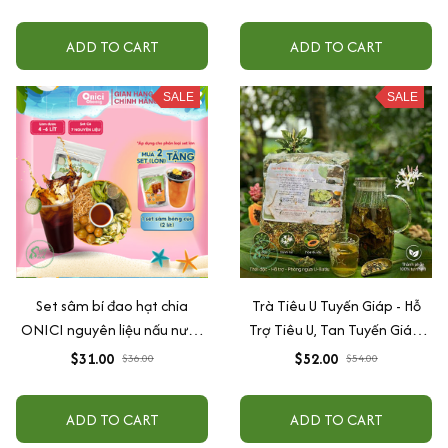
ADD TO CART
ADD TO CART
SALE
SALE
Set sâm bí đao hạt chia
Trà Tiêu U Tuyến Giáp - Hỗ
ONICI nguyên liệu nấu nước
Trợ Tiêu U, Tan Tuyến Giáp,
sâm giải nhiệt
Giảm Cường Giáp, Suy Giáp,
$31.00
$52.00
$36.00
$54.00
Bướu Cổ
ADD TO CART
ADD TO CART