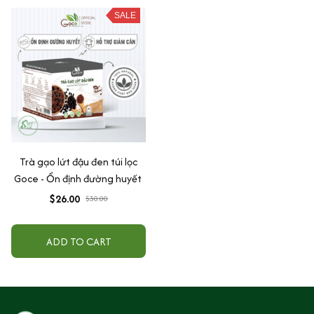
SALE
Trà gạo lứt đậu đen túi lọc
Goce - Ổn định đường huyết
$26.00
$30.00
ADD TO CART