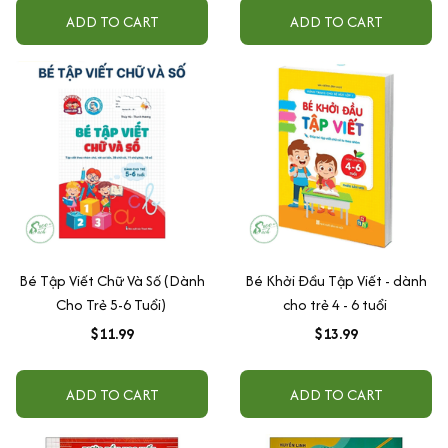
ADD TO CART
ADD TO CART
Bé Tập Viết Chữ Và Số (Dành
Bé Khởi Đầu Tập Viết - dành
Cho Trẻ 5-6 Tuổi)
cho trẻ 4 - 6 tuổi
$11.99
$13.99
ADD TO CART
ADD TO CART