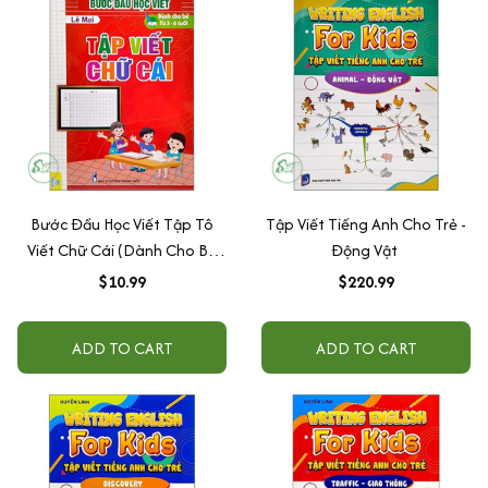
Bước Đầu Học Viết Tập Tô
Tập Viết Tiếng Anh Cho Trẻ -
Viết Chữ Cái (Dành Cho Bé
Động Vật
Từ 3 - 6 Tuổi)
$10.99
$220.99
ADD TO CART
ADD TO CART