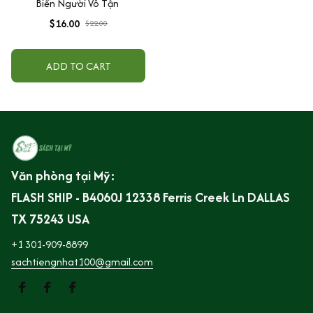
Biển Người Vô Tận
$16.00
$22.00
ADD TO CART
Văn phòng tại Mỹ:
FLASH SHIP - B4060J 12338 Ferris Creek Ln DALLAS 
TX 75243 USA
+1 301-909-8899
sachtiengnhat100@gmail.com