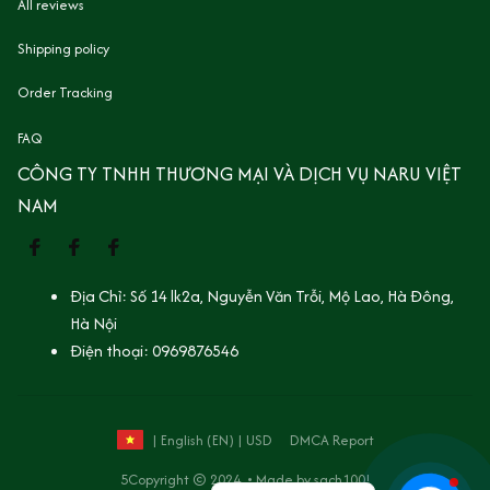
All reviews
Shipping policy
Order Tracking
FAQ
CÔNG TY TNHH THƯƠNG MẠI VÀ DỊCH VỤ NARU VIỆT 
NAM
Địa Chỉ: Số 14 lk2a, Nguyễn Văn Trỗi, Mộ Lao, Hà Đông, 
Hà Nội
Điện thoại: 0969876546
DMCA Report
| English (EN) | USD
5Copyright © 2024  • Made by
 sach100!