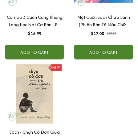
Combo 3 Cuốn Cùng Khủng
Một Cuốn Sách Chữa Lành
Long Học Nét Cơ Bản - Bé
(Phiên Bản Tô Màu Chữa
Trai
Lành)
$16.99
$17.00
$23.00
ADD TO CART
ADD TO CART
SALE
Sách - Chọn Cô Đơn Giữa