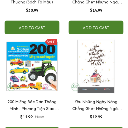
Thường (Sách Tô Màu)
Chẳng Ghét Những Ngày
Mưa
$30.99
$14.99
ADD TO CART
ADD TO CART
SALE
200 Miếng Bóc Dán Thông
Yêu Những Ngày Nắng
Minh - Phương Tiện Giao
Chẳng Ghét Những Ngày
Thông (Tái Bản 2018)
Mưa
$11.99
$12.99
$13.00