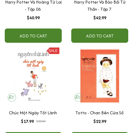
Harry Potter Và Hoàng Tử Lai
Harry Potter Và Bảo Bối Tử
- Tập 06
Thần - Tập 7
$40.99
$42.99
ADD TO CART
ADD TO CART
SALE
Chúc Một Ngày Tốt Lành
Totto - Chan Bên Cửa Sổ
$17.99
$22.99
$22.00