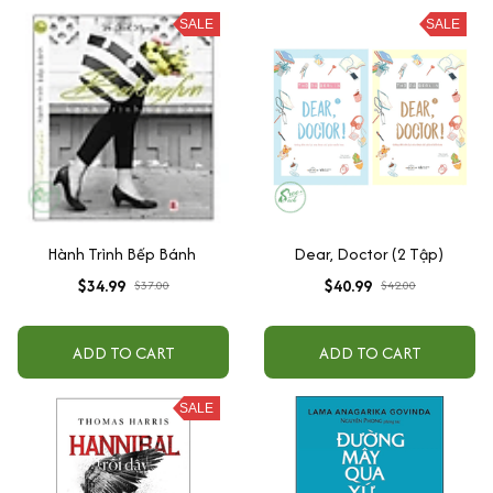
SALE
SALE
Hành Trình Bếp Bánh
Dear, Doctor (2 Tập)
$34.99
$40.99
$37.00
$42.00
ADD TO CART
ADD TO CART
SALE