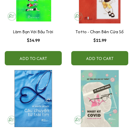
Làm Bạn Với Bầu Trời
Totto - Chan Bên Cửa Sổ
$34.99
$21.99
ADD TO CART
ADD TO CART