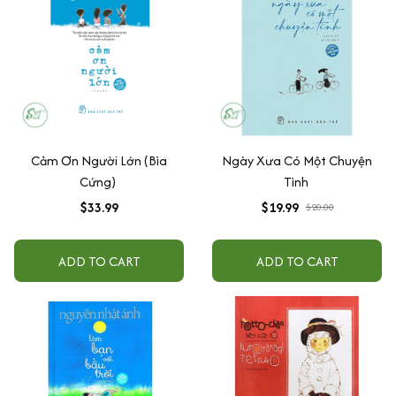
Cảm Ơn Người Lớn (Bìa
Ngày Xưa Có Một Chuyện
Cứng)
Tình
$33.99
$19.99
$20.00
ADD TO CART
ADD TO CART