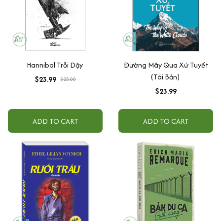
Hannibal Trỗi Dậy
Đường Mây Qua Xứ Tuyết
(Tái Bản)
$23.99
$25.00
$23.99
ADD TO CART
ADD TO CART