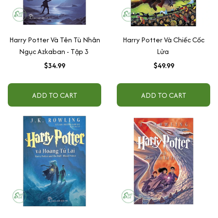
Harry Potter Và Tên Tù Nhân
Harry Potter Và Chiếc Cốc
Ngục Azkaban - Tập 3
Lửa
$34.99
$49.99
ADD TO CART
ADD TO CART