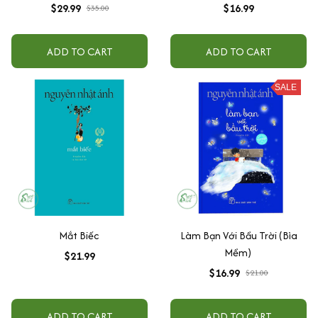
$29.99
$16.99
$35.00
ADD TO CART
ADD TO CART
SALE
Mắt Biếc
Làm Bạn Với Bầu Trời (Bìa
Mềm)
$21.99
$16.99
$21.00
ADD TO CART
ADD TO CART