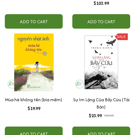
$103.99
ADD TO CART
ADD TO CART
SALE
Mùa hè không tên (bìa mềm)
Sự Im Lặng Của Bầy Cừu (Tái
Bản)
$19.99
$23.99
$30.00
ADD TO CART
ADD TO CART