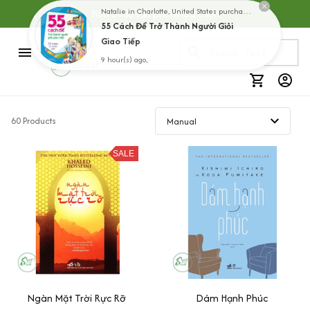
Hơn 5000 sản phẩm lựa chọn
Natalie in Charlotte, United States purchased a
55 Cách Để Trở Thành Người Giỏi
Giao Tiếp
9 hour(s) ago,
60 Products
SALE
Ngàn Mặt Trời Rực Rỡ
Dám Hạnh Phúc