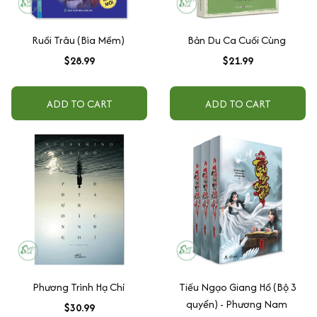
Ruồi Trâu (Bìa Mềm)
Bản Du Ca Cuối Cùng
$28.99
$21.99
ADD TO CART
ADD TO CART
Phương Trình Hạ Chí
Tiếu Ngạo Giang Hồ (Bộ 3
quyển) - Phương Nam
$30.99