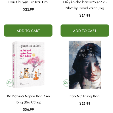
Câu Chuyện Từ Trái Tim
Để yên cho bác sĩ "hiền" 2 -
Nhật ký Covid và những
$21.99
chuyện chưa kể
$14.99
ADD TO CART
ADD TO CART
Ra Bờ Suối Ngắm Hoa Kèn
Hảo Nữ Trung Hoa
Hồng (Bìa Cứng)
$23.99
$36.99