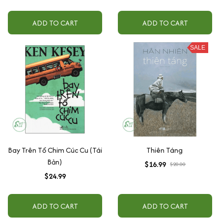
ADD TO CART
ADD TO CART
SALE
Bay Trên Tổ Chim Cúc Cu (Tái
Thiên Táng
Bản)
$16.99
$20.00
$24.99
ADD TO CART
ADD TO CART