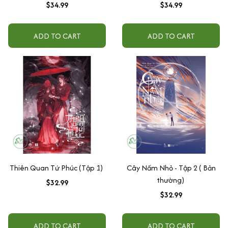
$34.99
$34.99
ADD TO CART
ADD TO CART
Thiên Quan Tứ Phúc (Tập 1)
Cây Nấm Nhỏ - Tập 2 ( Bản
thường)
$32.99
$32.99
ADD TO CART
ADD TO CART