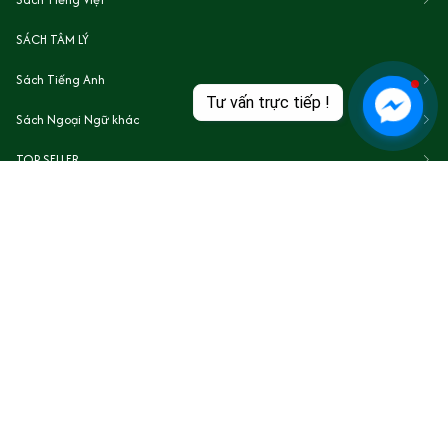
SÁCH TÂM LÝ
Sách Tiếng Anh
Tư vấn trực tiếp !
Sách Ngoại Ngữ khác
TOP SELLER
Top sách hay về Chủ Nghĩa Khắc Kỷ
Top Sách cho Người Phụ Nữ Hiện Đại
Lĩnh vực khác
Sách song ngữ Anh-Việt
Flash SALE 3$
Ấn Phẩm Phật Giáo Tại Mỹ
Tranh số hóa tại Mỹ