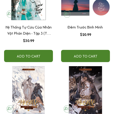
Hệ Thống Tự Cứu Của Nhân
Đêm Trước Bình Minh
Vật Phản Diện - Tập 3 (Tái
$20.99
Bản)
$30.99
ADD TO CART
ADD TO CART