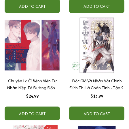
ADD TO CART
ADD TO CART
Chuyện Lạ Ở Bệnh Viện Tư
Độc Giả Và Nhân Vật Chính
Nhân Hiệp Tế Đường Đồng
Đích Thị Là Chân Tình - Tập 2
Hoa Trung
$24.99
$13.99
ADD TO CART
ADD TO CART
SALE