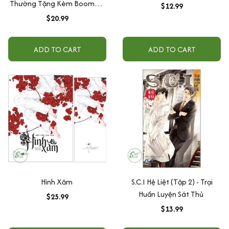
Thường Tặng Kèm Boomark
$12.99
+ Postcard Daisybooks
$20.99
Coming Soon
ADD TO CART
ADD TO CART
Hình Xăm
S.C.I Hệ Liệt (Tập 2) - Trại
Huấn Luyện Sát Thủ
$25.99
$13.99