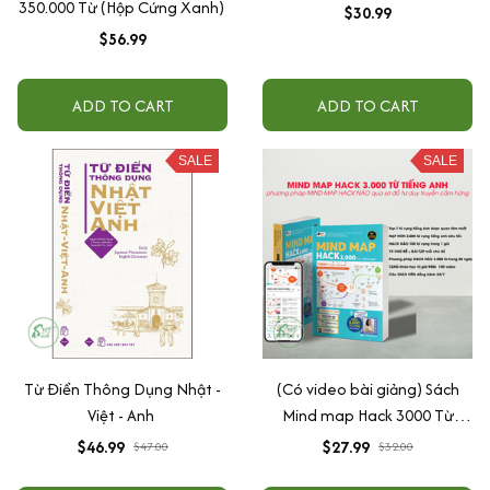
350.000 Từ (Hộp Cứng Xanh)
$30.99
$56.99
ADD TO CART
ADD TO CART
SALE
SALE
Từ Điển Thông Dụng Nhật -
(Có video bài giảng) Sách
Việt - Anh
Mind map Hack 3000 Từ
Vựng Tiếng Anh - Hitbooks
$46.99
$27.99
$47.00
$32.00