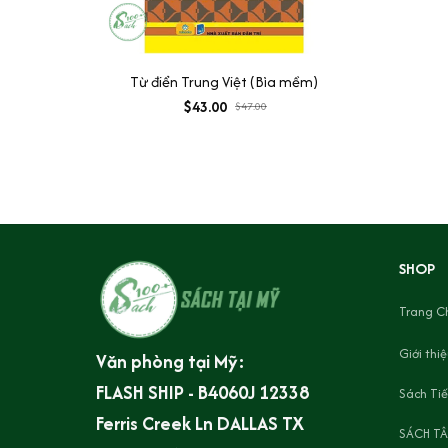
Từ điển Trung Việt (Bìa mềm)
$43.00
$47.00
SHOP
Trang C
Giới thi
Văn phòng tại Mỹ:
FLASH SHIP - B4060J 12338 
Sách Tiế
Ferris Creek Ln DALLAS TX 
SÁCH TÂ