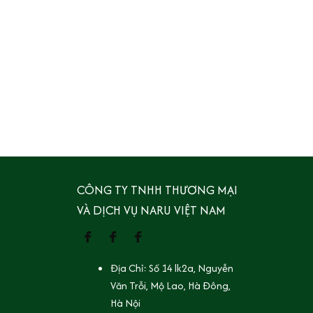
CÔNG TY TNHH THƯƠNG MẠI 
VÀ DỊCH VỤ NARU VIỆT NAM
Địa Chỉ: Số 14 lk2a, Nguyễn 
Văn Trỗi, Mộ Lao, Hà Đông, 
Hà Nội