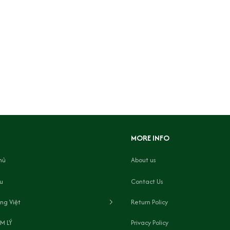
MORE INFO
hủ
About us
ệu
Contact Us
ng Việt
Return Policy
M LÝ
Privacy Policy