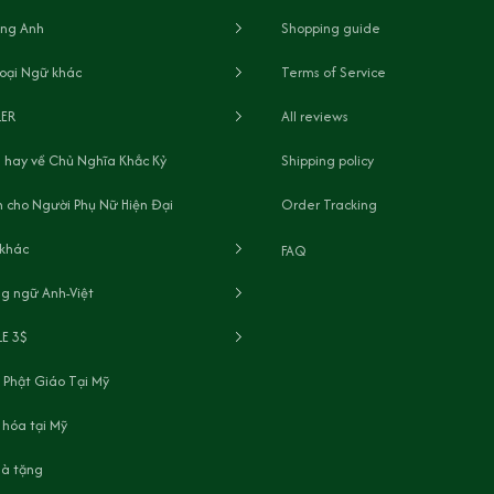
ếng Anh
Shopping guide
oại Ngữ khác
Terms of Service
LER
All reviews
 hay về Chủ Nghĩa Khắc Kỷ
Shipping policy
 cho Người Phụ Nữ Hiện Đại
Order Tracking
 khác
FAQ
g ngữ Anh-Việt
LE 3$
 Phật Giáo Tại Mỹ
 hóa tại Mỹ
uà tặng