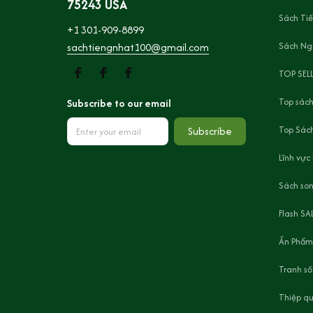
75243 USA
Sách Ti
+1 301-909-8899
Sách Ng
sachtiengnhat100@gmail.com
TOP SEL
Top sách
Subscribe to our email
Top Sách
Subscribe
Lĩnh vực
Sách son
Flash SA
Ấn Phẩm
Tranh số
Thiệp q