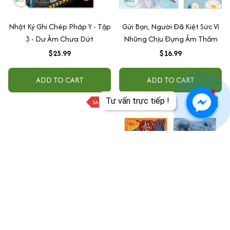
Nhật Ký Ghi Chép Pháp Y - Tập
Gửi Bạn, Người Đã Kiệt Sức Vì
3 - Dư Âm Chưa Dứt
Những Chịu Đựng Âm Thầm
$25.99
$16.99
ADD TO CART
ADD TO CART
Tư vấn trực tiếp !
SALE
SALE
Âm Dương Và Nguyên Lý Vô
Combo Tiểu thuyết kinh dị Việt
Song Của Triết Lý Khoa Học
Nam: Tết ở làng địa ngục + 25