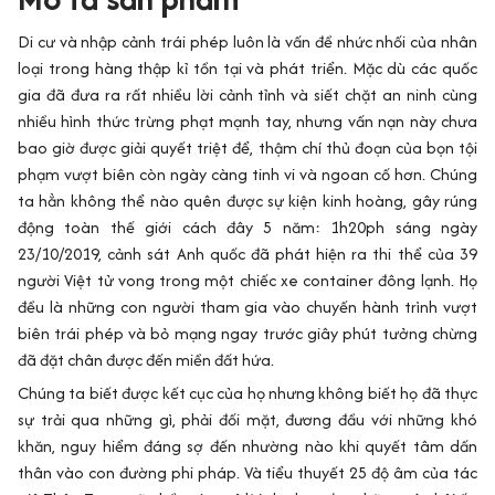
Di cư và nhập cảnh trái phép luôn là vấn đề nhức nhối của nhân
loại trong hàng thập kỉ tồn tại và phát triển. Mặc dù các quốc
gia đã đưa ra rất nhiều lời cảnh tỉnh và siết chặt an ninh cùng
nhiều hình thức trừng phạt mạnh tay, nhưng vấn nạn này chưa
bao giờ được giải quyết triệt để, thậm chí thủ đoạn của bọn tội
phạm vượt biên còn ngày càng tinh vi và ngoan cố hơn. Chúng
ta hẳn không thể nào quên được sự kiện kinh hoàng, gây rúng
động toàn thế giới cách đây 5 năm: 1h20ph sáng ngày
23/10/2019, cảnh sát Anh quốc đã phát hiện ra thi thể của 39
người Việt tử vong trong một chiếc xe container đông lạnh. Họ
đều là những con người tham gia vào chuyến hành trình vượt
biên trái phép và bỏ mạng ngay trước giây phút tưởng chừng
đã đặt chân được đến miền đất hứa.
Chúng ta biết được kết cục của họ nhưng không biết họ đã thực
sự trải qua những gì, phải đối mặt, đương đầu với những khó
khăn, nguy hiểm đáng sợ đến nhường nào khi quyết tâm dấn
thân vào con đường phi pháp. Và tiểu thuyết 25 độ âm của tác