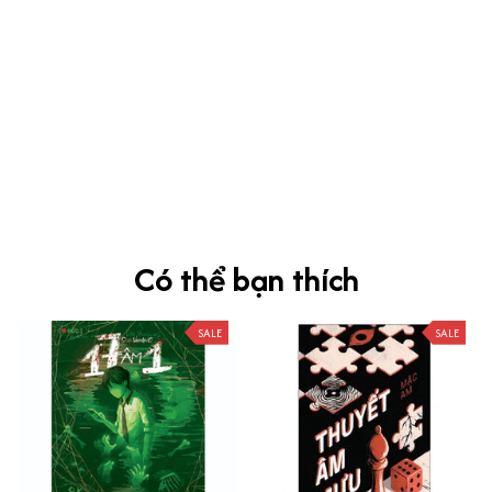
kevin Tran
OCT 04, 2024
Ưng nha
Siêu sát đề thi, mình được hỏi 10 câu thì bập bẹ được mấy từ
vựng xong pass nè, KHUYẾN NGHỊ CAO, CHẤT LƯỢNG SẢN PHẨM
TUYỆT VỜI
Có thể bạn thích
SALE
SALE