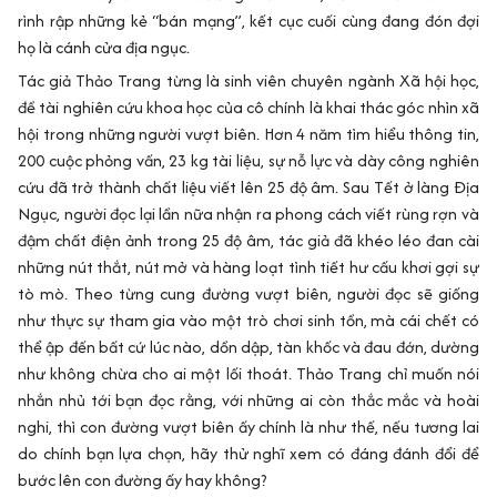
rình rập những kẻ “bán mạng”, kết cục cuối cùng đang đón đợi
họ là cánh cửa địa ngục.
Tác giả Thảo Trang từng là sinh viên chuyên ngành Xã hội học,
đề tài nghiên cứu khoa học của cô chính là khai thác góc nhìn xã
hội trong những người vượt biên. Hơn 4 năm tìm hiểu thông tin,
200 cuộc phỏng vấn, 23 kg tài liệu, sự nỗ lực và dày công nghiên
cứu đã trở thành chất liệu viết lên 25 độ âm. Sau Tết ở làng Địa
Ngục, người đọc lại lần nữa nhận ra phong cách viết rùng rợn và
đậm chất điện ảnh trong 25 độ âm, tác giả đã khéo léo đan cài
những nút thắt, nút mở và hàng loạt tình tiết hư cấu khơi gợi sự
tò mò. Theo từng cung đường vượt biên, người đọc sẽ giống
như thực sự tham gia vào một trò chơi sinh tồn, mà cái chết có
thể ập đến bất cứ lúc nào, dồn dập, tàn khốc và đau đớn, dường
như không chừa cho ai một lối thoát. Thảo Trang chỉ muốn nói
nhắn nhủ tới bạn đọc rằng, với những ai còn thắc mắc và hoài
nghi, thì con đường vượt biên ấy chính là như thế, nếu tương lai
do chính bạn lựa chọn, hãy thử nghĩ xem có đáng đánh đổi để
bước lên con đường ấy hay không?