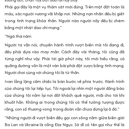
Phải gọi đây là một vụ thảm sát mới đúng. Trên mặt đất toàn là
máu, xác người vương vãi khắp nơi. Những nạn nhân đều bị giết
trong tình trạng khỏa thân. Người nào người nấy đều bị chém
bằng một nhát dao chí mạng.”
“Ngà thá năm
Người ta vẫn nói, chuyến hành trình vượt biên mà tôi đang đi,
đều phải dựa vào may mắn. Cách đây vài tháng, tôi cũng đã
từng nghĩ như vậy. Phải tới giờ phút này, tôi mới hiểu rằng, cả
quãng đường vốn là một ván bài phải đặt cược bằng tính mạng.
Người chơi cùng với chúng tôi là tử thần.
Ivan lẳng lặng cầm chiếc la bàn bước về phía trước. Hành trình
của chúng tôi lại tiếp tục. Tôi ngoái lại nhìn một người đồng bào
của chúng tôi nằm lại nơi đất khách quê người, mãi cho tới khi
khuất hẳn. Không ai trong chúng tôi có thể tưởng tượng được
rằng, con số thương vong trong đoàn vẫn chưa dừng lại ở đó.”
“Những người đi vượt biên đều gọi con sông nằm giữa biên giới
Ba Lan và Ukraine là cổng Địa Ngục. Sở dĩ có tên gọi như thế là