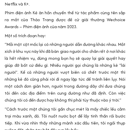
Netflix và K+.
Phim điện ảnh Kẻ ăn hồn chuyển thể từ tác phẩm cùng tên sắp
ra mắt của Thảo Trang được đề cử giải thưởng Wechoice
Awards – Phim điện ảnh của năm 2023.
Một số trích đoạn hay:
“Mỗi một cột mốc lại có những người dẫn đường khác nhau. Mắt
xích ở khu vực này khi đã bàn giao người cho chân rết ở nơi khác
là hết nhiệm vụ, đừng mong bọn họ sẽ quay lại giải quyết hay
giúp đỡ bất cứ điều gì. Nhiều người gọi chúng là những kẻ “lái
người”. Kể cả những người vượt biên có chết trước mặt thì
những kẻ đó cũng phải rời đi ngay lập tức để tránh liên lụy. Nói
một cách đơn giản hơn, người trong đường dây chỉ đưa chúng
tôi đến các địa điểm trên cung đường như đã định. Còn việc
chúng tôi có đến được hay không thì phải tùy thuộc vào ý trời.”
“Cách trước mặt chúng tôi gần chục mét là mấy chiếc lều cắm
trại màu xanh, đỏ. Tôi nuốt nước bọt để lấy tinh thần rồi bước
tiếp. Khi vừa nhìn thấy những mảnh xác đầu tiên, tôi ngồi thụp
xuống đất, chân tay bắt đầu run lẩy bẩy.