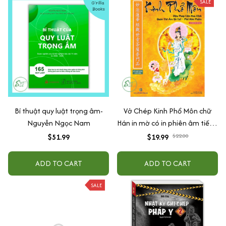
SALE
Bí thuật quy luật trọng âm-
Vở Chép Kinh Phổ Môn chữ
Nguyễn Ngọc Nam
Hán in mờ có in phiên âm tiếng
Việt và hình Bồ Tát Quán Âm in
$51.99
$19.99
$22.00
mờ
ADD TO CART
ADD TO CART
SALE