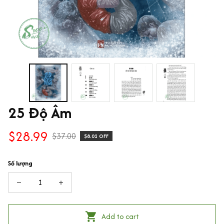
25 Độ Âm
$28.99
$37.00
$8.01 OFF
Số lượng
Add to cart