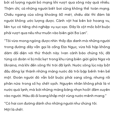
bởi số lượng người bỏ mạng khi vượt qua sông này quá nhiều.
Thậm chí, cả những người biết bơi cũng không thể toàn mạng.
Chiều ngang của sông khoảng 60 mét, chiều dài thì đám lái
người không ước lượng được. Cảnh vật hai bên bờ hoang vu,
liên tục có tiếng chó nghiệp vụ sục sạo. Đây là cột mốc bắt buộc
phải vượt qua nếu như muốn vào biên giới Ba Lan”.
“Tôi vừa mong ngóng được nhìn thấy địa danh mà những người
trong đường dây vẫn gọi là cổng Địa Ngục, vừa hồi hộp không
dám đối diện với thử thách này. Ivan cảnh báo chúng tôi, đã
từng có đoàn vì bị mắc kẹt trong khu rừng biên giới giữa Nga và
Ukraina, mà khi đến sông thì trời đã lạnh. Nước sông lúc này bắt
đầu đông lại thành những mảng nước đá trôi bập bềnh trên bề
mặt. Đoàn người đó vẫn bắt buộc phải sang sông, nhưng rồi
phân nửa trong số họ chết sạch. Nguyên nhân không phải là vì
nước quá lạnh, mà bởi những mảng băng nhọn hoắt đâm xuyên
vào người. Máu đỏ ối loang khắp một vùng nước mênh mang.”
“Có hai con đường dành cho những người như chúng tôi.
Một là chết.