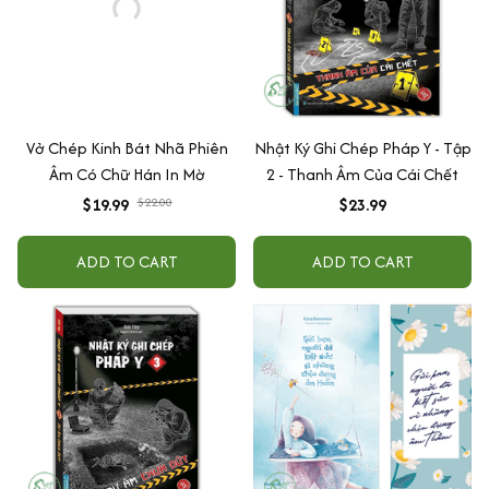
Vở Chép Kinh Bát Nhã Phiên
Nhật Ký Ghi Chép Pháp Y - Tập
Âm Có Chữ Hán In Mờ
2 - Thanh Âm Của Cái Chết
$19.99
$22.00
$23.99
ADD TO CART
ADD TO CART