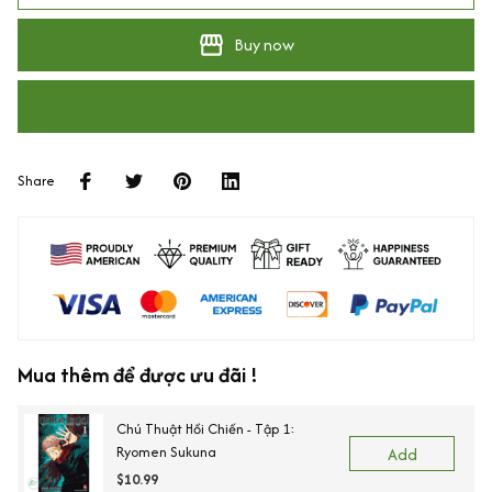
Buy now
Share
Mua thêm để được ưu đãi !
Chú Thuật Hồi Chiến - Tập 1:
Ryomen Sukuna
Add
$10.99