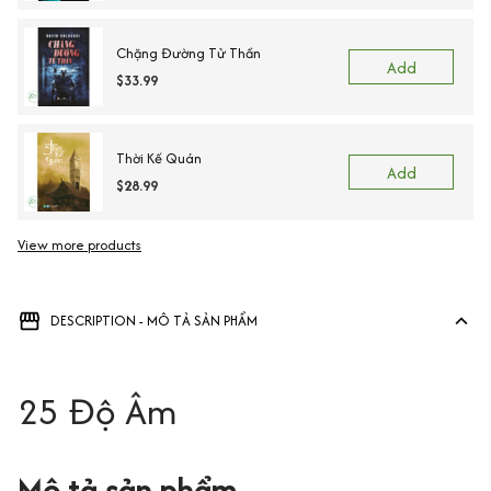
Chặng Đường Tử Thần
Add
$33.99
Thời Kế Quán
Add
$28.99
View more products
DESCRIPTION - MÔ TẢ SẢN PHẨM
25 Độ Âm
Mô tả sản phẩm