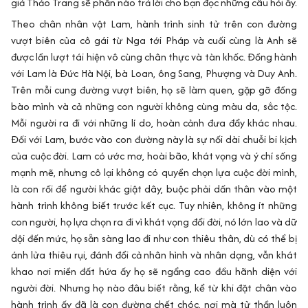
giả Thảo Trang sẽ phần nào trả lời cho bạn đọc những câu hỏi ấy.
Theo chân nhân vật Lam, hành trình sinh tử trên con đường
vượt biên của cô gái từ Nga tới Pháp và cuối cùng là Anh sẽ
được lần lượt tái hiện vô cùng chân thực và tàn khốc. Đồng hành
với Lam là Đức Hà Nội, bà Loan, ông Sang, Phượng và Duy Anh.
Trên mỗi cung đường vượt biên, họ sẽ làm quen, gặp gỡ đồng
bào mình và cả những con người không cùng màu da, sắc tộc.
Mỗi người ra đi với những lí do, hoàn cảnh đưa đẩy khác nhau.
Đối với Lam, bước vào con đường này là sự nối dài chuỗi bi kịch
của cuộc đời. Lam có ước mơ, hoài bão, khát vọng và ý chí sống
mạnh mẽ, nhưng cô lại không có quyền chọn lựa cuộc đời mình,
là con rối để người khác giật dây, buộc phải dấn thân vào một
hành trình không biết trước kết cục. Tuy nhiên, không ít những
con người, họ lựa chọn ra đi vì khát vọng đổi đời, nó lớn lao và dữ
dội đến mức, họ sẵn sàng lao đi như con thiêu thân, dù có thể bị
ánh lửa thiêu rụi, đánh đổi cả nhân hình và nhân dạng, vẫn khát
khao nơi miền đất hứa ấy họ sẽ ngẩng cao đầu hãnh diện với
người đời. Nhưng họ nào đâu biết rằng, kể từ khi đặt chân vào
hành trình ấy đã là con đường chết chóc, nơi mà tử thần luôn