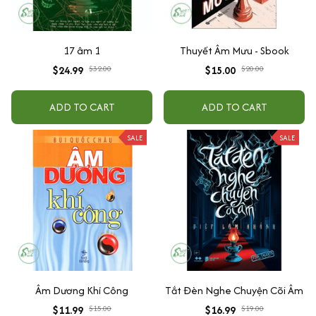
17 âm 1
Thuyết Âm Mưu - Sbook
$24.99
$32.00
$15.00
$20.00
ADD TO CART
ADD TO CART
SALE
SALE
Âm Dương Khí Công
Tắt Đèn Nghe Chuyện Cõi Âm
$11.99
$15.00
$16.99
$19.00