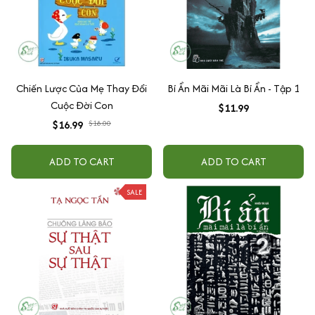
Chiến Lược Của Mẹ Thay Đổi
Bí Ẩn Mãi Mãi Là Bí Ẩn - Tập 1
Cuộc Đời Con
$11.99
$16.99
$18.00
ADD TO CART
ADD TO CART
SALE