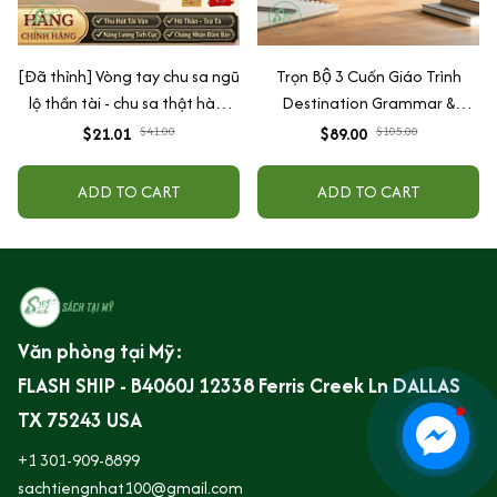
[Đã thỉnh] Vòng tay chu sa ngũ
Trọn Bộ 3 Cuốn Giáo Trình
lộ thần tài - chu sa thật hàm
Destination Grammar &
lượng cao (tặng kèm túi lộc +
Vocabulary B1, B2 và C1&C2 (
$21.01
$41.00
$89.00
$105.00
lá vàng)
Lẻ Tùy Chọn )
ADD TO CART
ADD TO CART
Văn phòng tại Mỹ:
FLASH SHIP - B4060J 12338 Ferris Creek Ln DALLAS 
TX 75243 USA
+1 301-909-8899
sachtiengnhat100@gmail.com