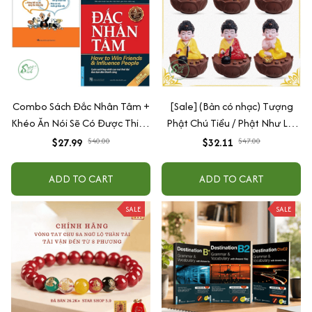
Combo Sách Đắc Nhân Tâm +
[Sale] (Bản có nhạc) Tượng
Khéo Ăn Nói Sẽ Có Được Thiên
Phật Chú Tiểu / Phật Như Lai
Hạ
Gõ Mõ Tụng Kinh Có 6 Bài
$27.99
$40.00
$32.11
$47.00
Nhạc (Ship 4-7 ngày)
ADD TO CART
ADD TO CART
SALE
SALE