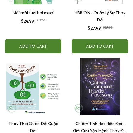
Mãi mãi tuổi hai mươi
HBR ON - Quản Lý Sự Thay
Đổi
$24.99
$27.00
$27.99
$29.00
ADD TO CART
ADD TO CART
Thay Thói Quen Đổi Cuộc
Chiêm Tinh Học Hiện Đại -
Đời
Giải Cứu Vận Mệnh Thay Đổi