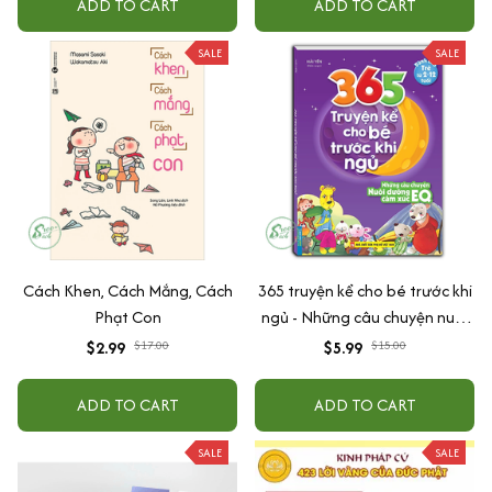
ADD TO CART
ADD TO CART
SALE
SALE
Cách Khen, Cách Mắng, Cách
365 truyện kể cho bé trước khi
Phạt Con
ngủ - Những câu chuyện nuôi
dưỡng cảm xúc EQ (2-12 tuổi)
$2.99
$17.00
$5.99
$15.00
ADD TO CART
ADD TO CART
SALE
SALE