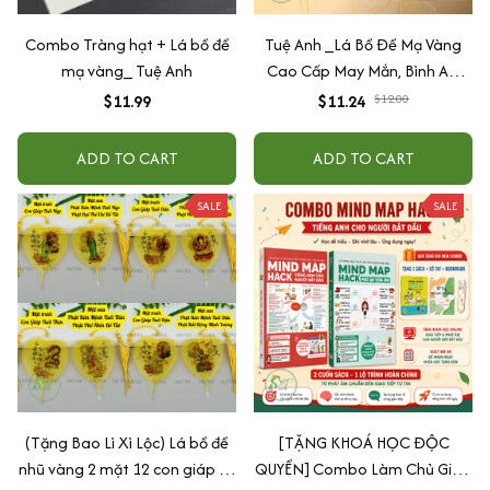
Combo Tràng hạt + Lá bồ đề
Tuệ Anh _Lá Bồ Đề Mạ Vàng
mạ vàng_ Tuệ Anh
Cao Cấp May Mắn, Bình An,
Chiêu Tài Lộc
$11.99
$11.24
$12.00
ADD TO CART
ADD TO CART
SALE
SALE
(Tặng Bao Lì Xì Lộc) Lá bồ đề
[TẶNG KHOÁ HỌC ĐỘC
nhũ vàng 2 mặt 12 con giáp và
QUYỀN] Combo Làm Chủ Giao