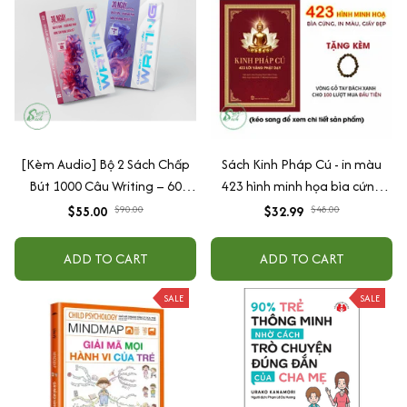
[Kèm Audio] Bộ 2 Sách Chấp
Sách Kinh Pháp Cú - in màu
Bút 1000 Câu Writing – 60
423 hình minh họa bìa cứng
Ngày Gieo Trồng Tư Duy
cao cấp + tặng kèm vòng tay
$55.00
$90.00
$32.99
$48.00
Writing- Cải Thiện Kỹ Năng Viết
ADD TO CART
ADD TO CART
SALE
SALE