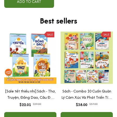
ADD TO CART
Best sellers
SALE
SALE
[Sale tết thiếu nhi] Sách - Thơ,
Sách - Combo 10 Cuốn Quản
Truyện, Đồng Dao, Câu Đố,
Lý Cảm Xúc Và Phát Triển Tính
Tập Nói Tập Đọc Cho Bé 0-6
Cách Cho Bé Từ 2 - 6 Tuổi
$22.01
$39.00
$38.00
$57.00
Tuổi - Combo 4 Quyển