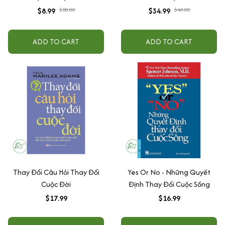
$8.99
$20.00
$34.99
$40.00
ADD TO CART
ADD TO CART
Thay Đổi Câu Hỏi Thay Đổi
Yes Or No - Những Quyết
Cuộc Đời
Định Thay Đổi Cuộc Sống
$17.99
$16.99