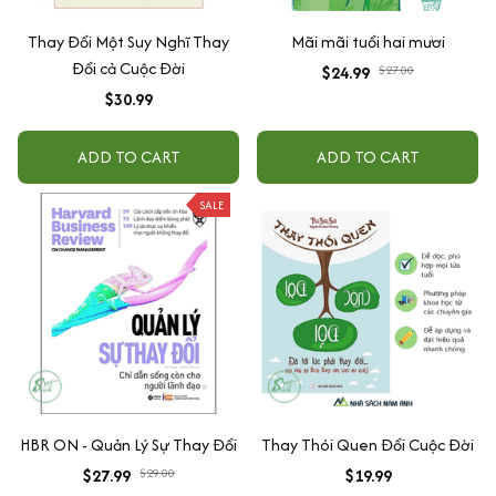
Thay Đổi Một Suy Nghĩ Thay
Mãi mãi tuổi hai mươi
Đổi cả Cuộc Đời
$24.99
$27.00
$30.99
ADD TO CART
ADD TO CART
SALE
HBR ON - Quản Lý Sự Thay Đổi
Thay Thói Quen Đổi Cuộc Đời
$27.99
$29.00
$19.99