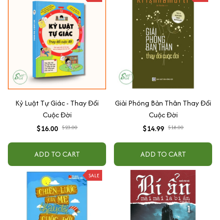
Kỷ Luật Tự Giác - Thay Đổi
Giải Phóng Bản Thân Thay Đổi
Cuộc Đời
Cuộc Đời
$16.00
$23.00
$14.99
$18.00
ADD TO CART
ADD TO CART
SALE