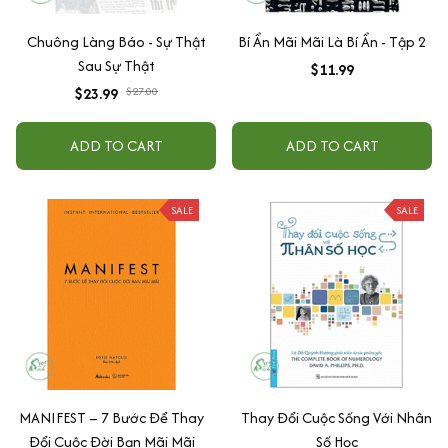
Chuông Làng Báo - Sự Thật
Bí Ẩn Mãi Mãi Là Bí Ẩn - Tập 2
Sau Sự Thật
$11.99
$23.99
$27.00
ADD TO CART
ADD TO CART
SALE
SALE
MANIFEST – 7 Bước Để Thay
Thay Đổi Cuộc Sống Với Nhân
Đổi Cuộc Đời Bạn Mãi Mãi
Số Học