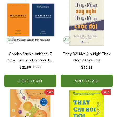
Combo Sách Manifest - 7
Thay Đổi Một Suy Nghĩ Thay
Bước Để Thay Đổi Cuộc Đời
Đổi Cả Cuộc Đời
Bạn Mãi Mãi + Thực Hành Mở
$21.99
$40.00
$30.99
Khóa Tiềm Năng Vô Hạn Của
Bạn (Bộ 2 Cuốn)
ADD TO CART
ADD TO CART
SALE
SALE