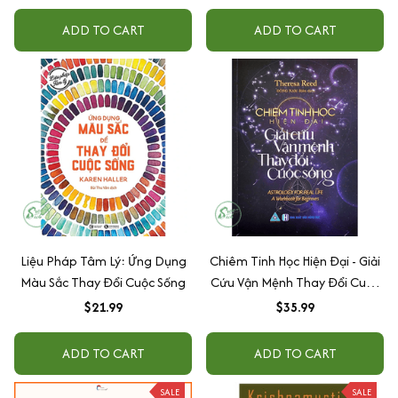
ADD TO CART
ADD TO CART
Liệu Pháp Tâm Lý: Ứng Dụng
Chiêm Tinh Học Hiện Đại - Giải
Màu Sắc Thay Đổi Cuộc Sống
Cứu Vận Mệnh Thay Đổi Cuộc
Sống
$21.99
$35.99
ADD TO CART
ADD TO CART
SALE
SALE