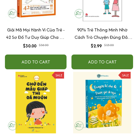
Giải Mã Mọi Hành Vi Của Trẻ -
90% Trẻ Thông Minh Nhờ
42 Sơ Đồ Tư Duy Giúp Cha Mẹ
Cách Trò Chuyện Đúng Đắn
Thấu Hiểu Tâm Lý Và Hành Vi
Của Cha Mẹ
$30.00
$38.00
$2.99
$15.00
Của Con
ADD TO CART
ADD TO CART
SALE
SALE