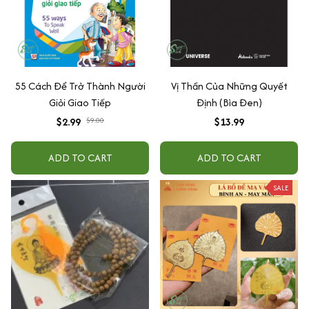
55 Cách Để Trở Thành Người
Vị Thần Của Những Quyết
Giỏi Giao Tiếp
Định (Bìa Đen)
$2.99
$9.00
$13.99
ADD TO CART
ADD TO CART
SALE