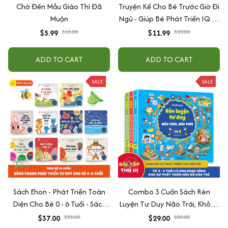
Chờ Đến Mẫu Giáo Thì Đã
Truyện Kể Cho Bé Trước Giờ Đi
Muộn
Ngủ - Giúp Bé Phát Triển IQ Và
EQ
$5.99
$15.00
$11.99
$22.00
ADD TO CART
ADD TO CART
SALE
SALE
Sách Ehon - Phát Triển Toàn
Combo 3 Cuốn Sách Rèn
Diện Cho Bé 0 - 6 Tuổi - Sách
Luyện Tư Duy Não Trái, Không
Song Ngữ Việt - Anh
Não Phải - Đánh Thức Tiềm
$37.00
$55.00
$29.00
$50.00