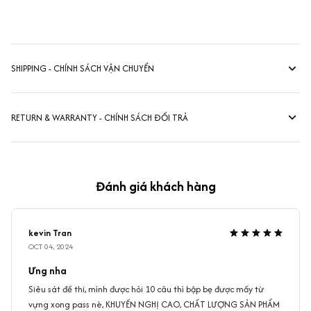
SHIPPING - CHÍNH SÁCH VẬN CHUYỂN
RETURN & WARRANTY - CHÍNH SÁCH ĐỔI TRẢ
Đánh giá khách hàng
kevin Tran
OCT 04, 2024
Ưng nha
Siêu sát đề thi, mình được hỏi 10 câu thì bập bẹ được mấy từ
vựng xong pass nè, KHUYẾN NGHỊ CAO, CHẤT LƯỢNG SẢN PHẨM