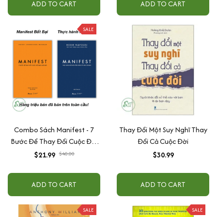
ADD TO CART
ADD TO CART
SALE
Combo Sách Manifest - 7
Thay Đổi Một Suy Nghĩ Thay
Bước Để Thay Đổi Cuộc Đời
Đổi Cả Cuộc Đời
Bạn Mãi Mãi + Thực Hành Mở
$21.99
$40.00
$30.99
Khóa Tiềm Năng Vô Hạn Của
Bạn (Bộ 2 Cuốn)
ADD TO CART
ADD TO CART
SALE
SALE