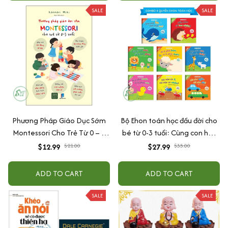
SALE
SALE
Phương Pháp Giáo Dục Sớm
Bộ Ehon toán học đầu đời cho
Montessori Cho Trẻ Từ 0 – 3
bé từ 0-3 tuổi: Cùng con học
Tuổi
toán (song ngữ Việt Anh)
$12.99
$21.00
$27.99
$35.00
ADD TO CART
ADD TO CART
SALE
SALE