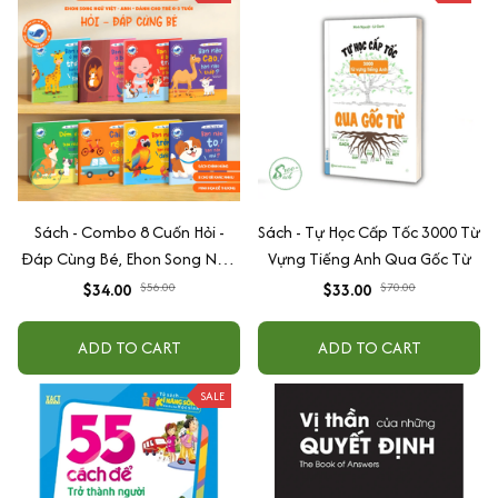
Sách - Combo 8 Cuốn Hỏi -
Sách - Tự Học Cấp Tốc 3000 Từ
Đáp Cùng Bé, Ehon Song Ngữ
Vựng Tiếng Anh Qua Gốc Từ
Việt - Anh - Dành Cho Bé Từ 0
$34.00
$56.00
$33.00
$70.00
-3 Tuổi
ADD TO CART
ADD TO CART
SALE