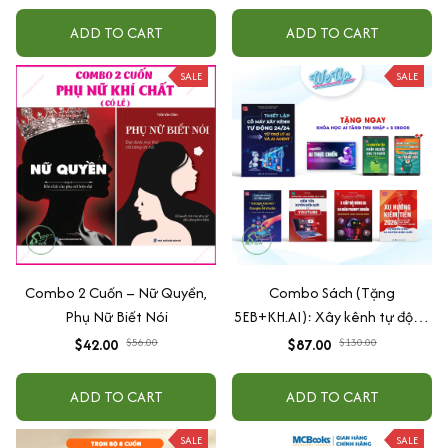
Năng Trí Tuệ Cho Bé (3-6 Tuổi)
ADD TO CART
ADD TO CART
SALE
SALE
Combo 2 Cuốn – Nữ Quyền,
Combo Sách (Tặng
Phụ Nữ Biết Nói
5EB+KH.AI): Xây kênh tự động
AI Agent + AI siêu mạnh + 3
$42.00
$56.00
$87.00
$130.00
cấp độ AI + Kiếm tiền Youtube
+ Xu hướng
ADD TO CART
ADD TO CART
SALE
SALE