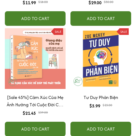
phật bản mệnh, để ốp lưng
Tiếp: Sách Mindmap Giao Tiếp
$11.99
$18.00
$29.00
$50.00
điện thoại, treo xe ô tô đã khai
+ Hack Phát Âm Tiếng Anh
quang
Cho Người Mới Bắt Đầu
ADD TO CART
ADD TO CART
SALE
SALE
[Sale 45%] Cảm Xúc Của Mẹ
Tư Duy Phản Biện
Ảnh Hưởng Tới Cuộc Đời Của
$5.99
$15.00
Con
$21.45
$39.00
ADD TO CART
ADD TO CART