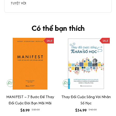
TUYỆT VỜI
Có thể bạn thích
SALE
SALE
MANIFEST – 7 Bước Để Thay
Thay Đổi Cuộc Sống Với Nhân
Đổi Cuộc Đời Bạn Mãi Mãi
Số Học
$8.99
$20.00
$34.99
$40.00