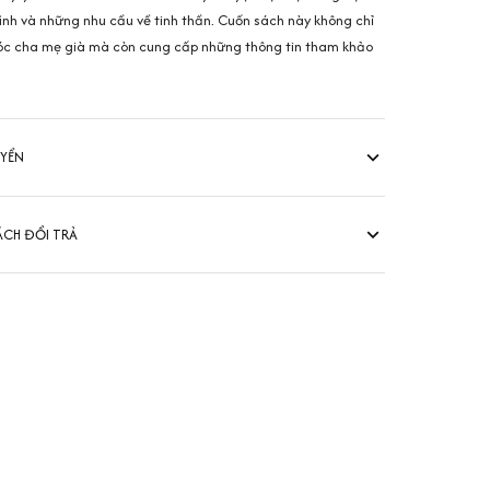
ình và những nhu cầu về tinh thần. Cuốn sách này không chỉ
óc cha mẹ già mà còn cung cấp những thông tin tham khảo
UYỂN
ÁCH ĐỔI TRẢ