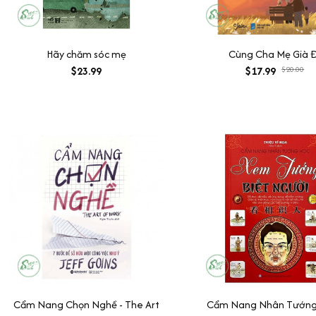
Hãy chăm sóc mẹ
Cùng Cha Mẹ Già Đ
$23.99
$17.99
$20.00
Cẩm Nang Chọn Nghề - The Art
Cẩm Nang Nhân Tướng 