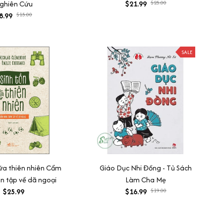
ghiên Cứu
$21.99
$25.00
8.99
$15.00
SALE
iữa thiên nhiên Cẩm
Giáo Dục Nhi Đồng - Tủ Sách
n tập về dã ngoại
Làm Cha Mẹ
$25.99
$16.99
$19.00