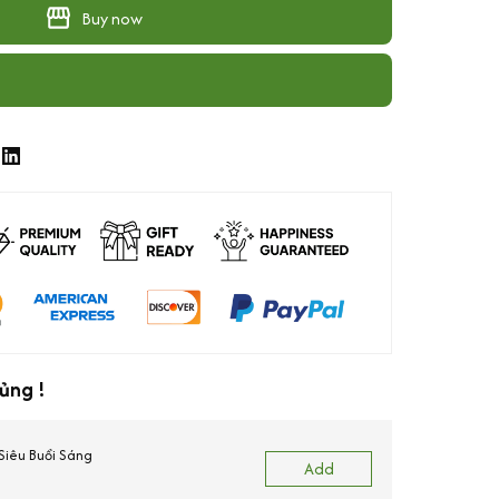
Buy now
ủng !
 Siêu Buổi Sáng
Add