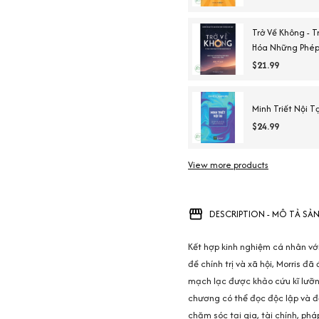
Trở Về Không - 
Hóa Những Phép
$21.99
Minh Triết Nội Tạ
$24.99
View more products
DESCRIPTION - MÔ TẢ SẢ
Kết hợp kinh nghiệm cá nhân vớ
đề chính trị và xã hội, Morris 
mạch lạc được khảo cứu kĩ lưỡn
chương có thể đọc độc lập và đọ
chăm sóc tại gia, tài chính, pháp