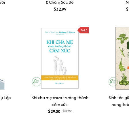
ười
& Chăm Sóc Bé
N
$32.99
$
SALE
Tự Lập
Khi cha mẹ chưa trưởng thành
Sinh tồn g
cảm xúc
nang toà
$29.00
$33.00