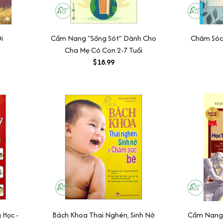
i
Cẩm Nang “Sống Sót” Dành Cho
Chăm Sóc
Cha Mẹ Có Con 2-7 Tuổi
$18.99
Học -
Bách Khoa Thai Nghén, Sinh Nở
Cẩm Nang 