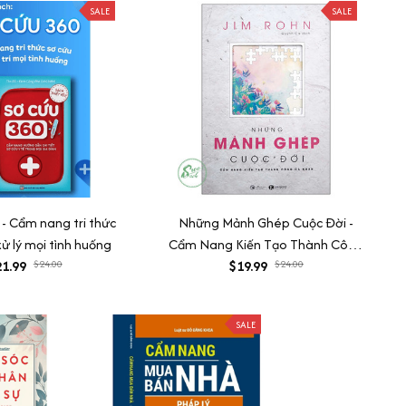
SALE
SALE
- Cẩm nang tri thức
Những Mảnh Ghép Cuộc Đời -
xử lý mọi tình huống
Cẩm Nang Kiến Tạo Thành Công
1.99
$24.00
$19.99
Cá Nhân
$24.00
SALE