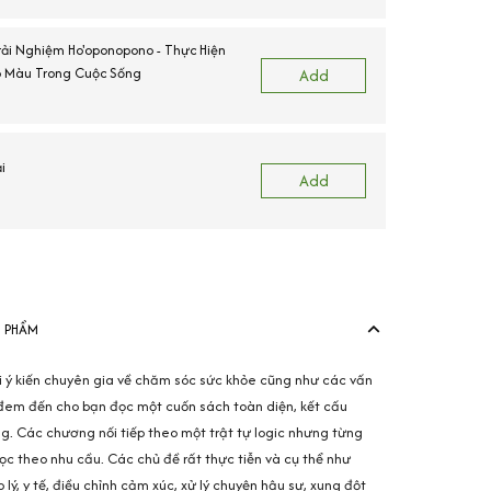
Trải Nghiệm Ho'oponopono - Thực Hiện
 Màu Trong Cuộc Sống
Add
i
Add
N PHẨM
i ý kiến chuyên gia về chăm sóc sức khỏe cũng như các vấn
đã đem đến cho bạn đọc một cuốn sách toàn diện, kết cấu
g. Các chương nối tiếp theo một trật tự logic nhưng từng
c theo nhu cầu. Các chủ đề rất thực tiễn và cụ thể như
 lý, y tế, điều chỉnh cảm xúc, xử lý chuyện hậu sự, xung đột