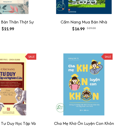
 Bản Thân Thật Sự
Cẩm Nang Mua Bán Nhà
$21.99
$16.99
$19.00
SALE
SALE
Tư Duy Học Tập Và
Cha Mẹ Khờ Ôn Luyện Con Khôn