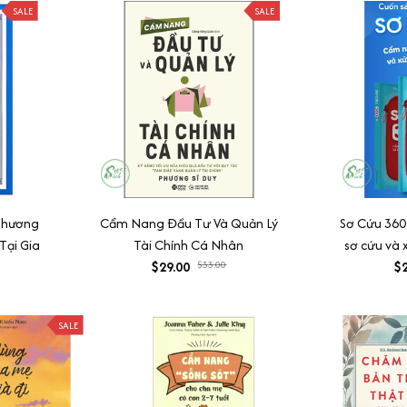
SALE
SALE
Phương
Cẩm Nang Đầu Tư Và Quản Lý
Sơ Cứu 360 
Tại Gia
Tài Chính Cá Nhân
sơ cứu và 
$29.00
$33.00
$2
SALE