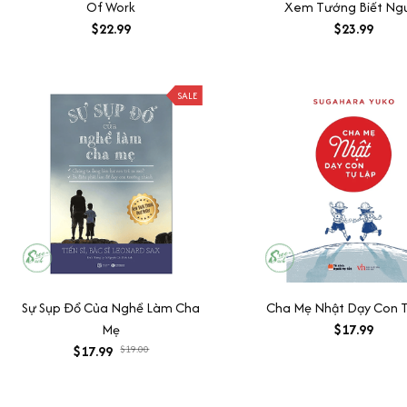
Of Work
Xem Tướng Biết Ng
$22.99
$23.99
SALE
Sự Sụp Đổ Của Nghề Làm Cha
Cha Mẹ Nhật Dạy Con 
Mẹ
$17.99
$17.99
$19.00