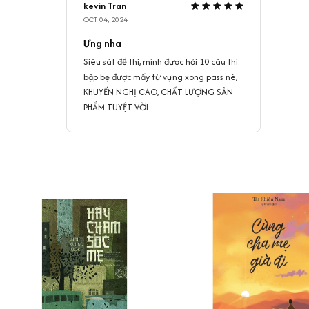
kevin Tran
OCT 04, 2024
Ưng nha
Siêu sát đề thi, mình được hỏi 10 câu thì
bập bẹ được mấy từ vựng xong pass nè,
KHUYẾN NGHỊ CAO, CHẤT LƯỢNG SẢN
PHẨM TUYỆT VỜI