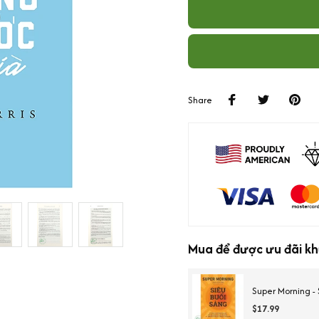
Share
Mua để được ưu đãi kh
Super Morning -
$17.99