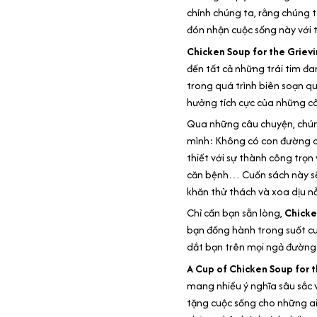
chính chúng ta, rằng chúng 
đón nhận cuộc sống này với 
Chicken Soup for the Grievi
đến tất cả những trái tim đ
trong quá trình biên soạn qu
hưởng tích cực của những câ
Qua những câu chuyện, chún
mình: Không có con đường c
thiết với sự thành công trọn 
căn bệnh… Cuốn sách này sẽ
khăn thử thách và xoa dịu nỗ
Chỉ cần bạn sẵn lòng,
Chicke
bạn đồng hành trong suốt cuộ
dắt bạn trên mọi ngả đường
A Cup of Chicken Soup for t
mang nhiều ý nghĩa sâu sắc 
tặng cuộc sống cho những ai