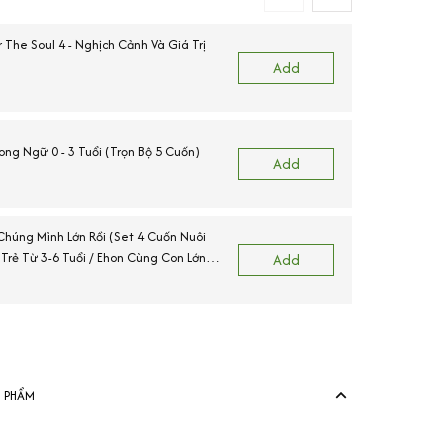
 The Soul 4 - Nghịch Cảnh Và Giá Trị
Add
C
ong Ngữ 0 - 3 Tuổi (Trọn Bộ 5 Cuốn)
Add
Chúng Mình Lớn Rồi (Set 4 Cuốn Nuôi
rẻ Từ 3-6 Tuổi / Ehon Cùng Con Lớn
Add
View more produ
N PHẨM