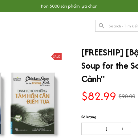
Hơn 5000 sản phẩm lựa chọn
[FREESHIP] [Bộ
SALE
Soup for the S
Cảnh"
$82.99
$90.00
Số lượng