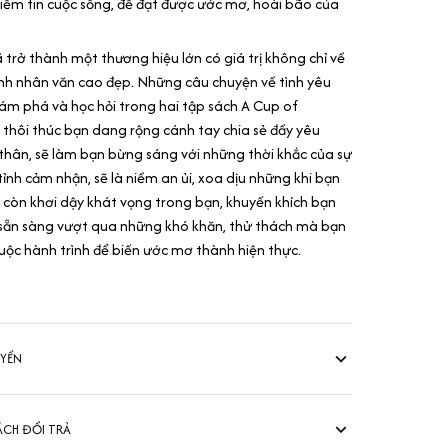
niềm tin cuộc sống, để đạt được ước mơ, hoài bão của
 trở thành một thương hiệu lớn có giá trị không chỉ về
nh nhân văn cao đẹp. Những câu chuyện về tình yêu
hám phá và học hỏi trong hai tập sách A Cup of
 thôi thúc bạn dang rộng cánh tay chia sẻ đầy yêu
thân, sẽ làm bạn bừng sáng với những thời khắc của sự
tỉnh cảm nhận, sẽ là niềm an ủi, xoa dịu những khi bạn
 còn khơi dậy khát vọng trong bạn, khuyến khích bạn
 sẵn sàng vượt qua những khó khăn, thử thách mà bạn
uộc hành trình để biến ước mơ thành hiện thực.
UYỂN
ÁCH ĐỔI TRẢ