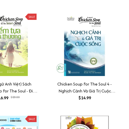
SALE
ữ Anh Việt) Sách
Chicken Soup For The Soul 4 -
 For The Soul - Điểm
Nghịch Cảnh Và Giá Trị Cuộc
 Yêu Thương
6.99
$20.00
$14.99
Sống
SALE