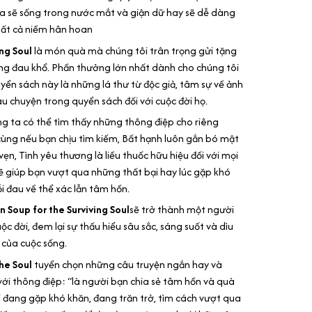
ta sẽ sống trong nước mắt và giận dữ hay sẽ dễ dàng
tất cả niềm hân hoan
ng Soul
là món quà mà chúng tôi trân trọng gửi tặng
ang đau khổ. Phần thưởng lớn nhất dành cho chúng tôi
yển sách này là những lá thư từ độc giả, tâm sự về ảnh
u chuyện trong quyển sách đối với cuộc đời họ.
g ta có thể tìm thấy những thông điệp cho riêng
ùng nếu bạn chịu tìm kiếm, Bất hạnh luôn gắn bó mật
vẹn, Tình yêu thương là liều thuốc hữu hiệu đối với mọi
 giúp bạn vượt qua những thất bại hay lúc gặp khó
i đau về thể xác lẫn tâm hồn.
n Soup for the Surviving Soul
sẽ trở thành một người
c đời, đem lại sự thấu hiểu sâu sắc, sáng suốt và dìu
 của cuộc sống.
he Soul
tuyển chọn những câu truyện ngắn hay và
với thông điệp: “là người bạn chia sẻ tâm hồn và quà
 đang gặp khó khăn, đang trăn trở, tìm cách vượt qua