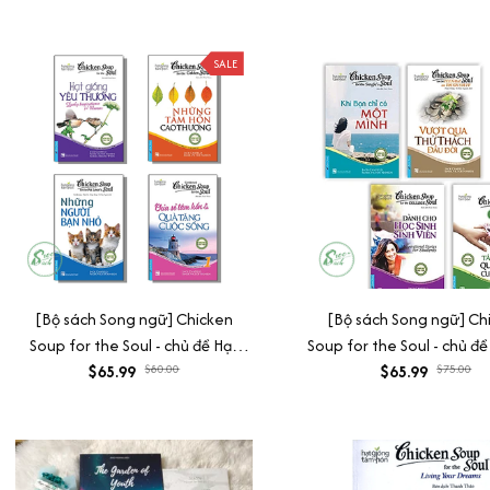
SALE
[Bộ sách Song ngữ] Chicken
[Bộ sách Song ngữ] Ch
Soup for the Soul - chủ đề Hạt
Soup for the Soul - chủ đề
giống yêu thương
$65.99
$80.00
$65.99
ngày mai
$75.00