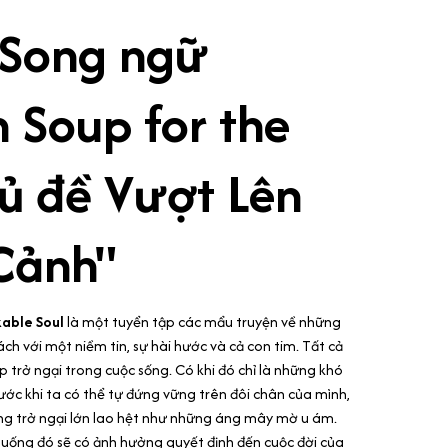
 Song ngữ
 Soup for the
hủ đề Vượt Lên
Cảnh"
kable Soul
là một tuyển tập các mẩu truyện về những
ch với một niềm tin, sự hài hước và cả con tim. Tất cả
p trở ngại trong cuộc sống. Có khi đó chỉ là những khó
ước khi ta có thể tự đứng vững trên đôi chân của mình,
ng trở ngại lớn lao hệt như những áng mây mờ u ám.
huống đó sẽ có ảnh hưởng quyết định đến cuộc đời của