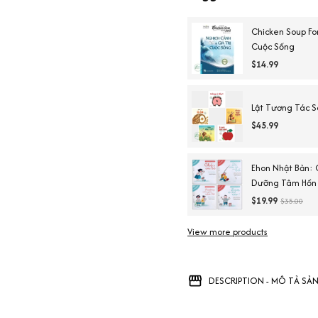
Chicken Soup For
Cuộc Sống
$14.99
Lật Tương Tác S
$45.99
Ehon Nhật Bản: 
Dưỡng Tâm Hồn T
Khôn)
$19.99
$35.00
View more products
DESCRIPTION - MÔ TẢ SẢ