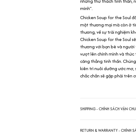
những thử thách tinh thần, 
mình”.
Chicken Soup for the Soul đã
mặt thương mại mà còn ở tí
thương, về sự trải nghiệm k
Chicken Soup for the Soul sẽ
thương với bạn bè và người 
vượt lên chính mình và thức 
căng thẳng tinh thần. Chúng
kiên trì nuôi dưỡng ước mơ,
chắc chắn sẽ gặp phải trên c
SHIPPING - CHÍNH SÁCH VẬN CH
RETURN & WARRANTY - CHÍNH S