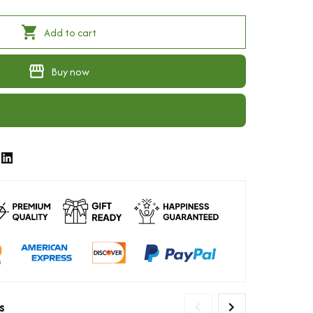
Add to cart
Buy now
s