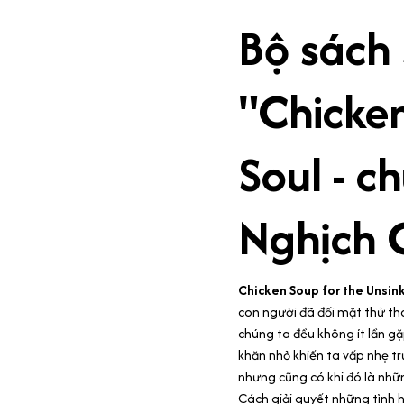
Bộ sách
"Chicken
Soul - c
Nghịch 
Chicken Soup for the Unsin
con người đã đối mặt thử thá
chúng ta đều không ít lần gặ
khăn nhỏ khiến ta vấp nhẹ tr
nhưng cũng có khi đó là nhữ
Cách giải quyết những tình 