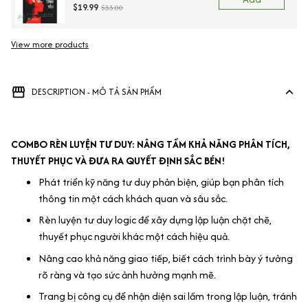
$19.99
$33.00
View more products
DESCRIPTION - MÔ TẢ SẢN PHẨM
COMBO RÈN LUYỆN TƯ DUY: NÂNG TẦM KHẢ NĂNG PHÂN TÍCH,
THUYẾT PHỤC VÀ ĐƯA RA QUYẾT ĐỊNH SẮC BÉN!
Phát triển kỹ năng tư duy phản biện, giúp bạn phân tích
thông tin một cách khách quan và sâu sắc.
Rèn luyện tư duy logic để xây dựng lập luận chặt chẽ,
thuyết phục người khác một cách hiệu quả.
Nâng cao khả năng giao tiếp, biết cách trình bày ý tưởng
rõ ràng và tạo sức ảnh hưởng mạnh mẽ.
Trang bị công cụ để nhận diện sai lầm trong lập luận, tránh