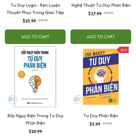
Tư Duy Logic - Rèn Luyện
Nghệ Thuật Tư Duy Phản Biện
Thuyết Phục Trong Giao Tiếp
$17.99
$20.00
$23.99
$26.00
ADD TO CART
ADD TO CART
SALE
Bẫy Ngụy Biện Trong Tư Duy
Tư Duy Phản Biện
Phản Biện
$5.99
$15.00
$20.99