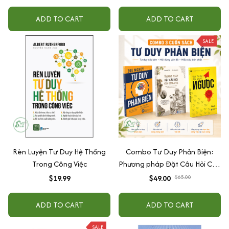
ADD TO CART
ADD TO CART
SALE
Rèn Luyện Tư Duy Hệ Thống
Combo Tư Duy Phản Biện:
Trong Công Việc
Phương pháp Đặt Câu Hỏi Của
Socrates + Tư duy phản biện +
$19.99
$49.00
$65.00
Tư duy ngược
ADD TO CART
ADD TO CART
SALE