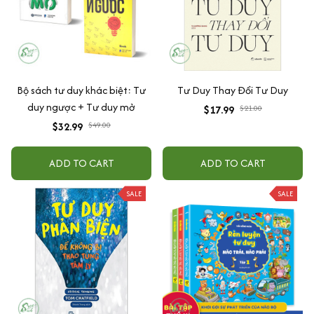
Bộ sách tư duy khác biệt: Tư
Tư Duy Thay Đổi Tư Duy
duy ngược + Tư duy mở
$17.99
$21.00
$32.99
$49.00
ADD TO CART
ADD TO CART
SALE
SALE