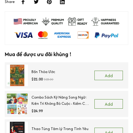
Share
Mua để được ưu đãi khủng !
Bốn Thỏa Ước
Add
$21.00
$25.00
Combo Sách Kỹ Năng Song Ngữ:
Kiên Trì Không Bỏ Cuộc - Kiềm Chế
Add
Cơn Tức Giận - Ngõ Lời Khi Cần
$24.99
Giúp - Sẵn Sàng Để Đến Trường.
Thao Túng Tâm Lý Trong Tình Yêu
Add