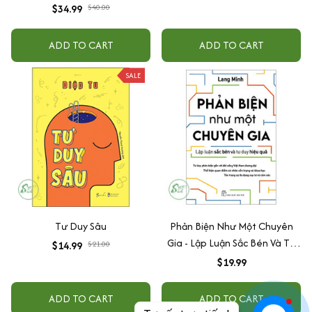
$34.99
$40.00
ADD TO CART
ADD TO CART
SALE
Tư Duy Sâu
Phản Biện Như Một Chuyên
Gia - Lập Luận Sắc Bén Và Tư
$14.99
$21.00
Duy Hiệu Quả
$19.99
ADD TO CART
ADD TO CART