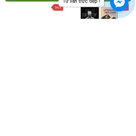
Tư vấn trực tiếp !
SALE
SALE
Tư Duy Giao Dịch Xu Hướng
Combo Tôn tử binh pháp + Lý
thuyết trò chơi + Tư duy
$40.99
$45.00
ngược + Tư duy mở
$75.99
$81.00
ADD TO CART
ADD TO CART
SALE
SALE