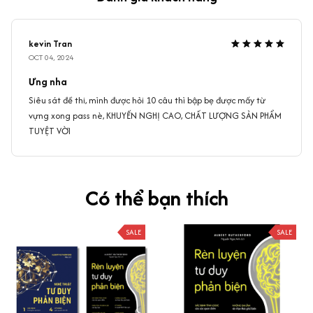
kevin Tran
OCT 04, 2024
Ưng nha
Siêu sát đề thi, mình được hỏi 10 câu thì bập bẹ được mấy từ
vựng xong pass nè, KHUYẾN NGHỊ CAO, CHẤT LƯỢNG SẢN PHẨM
TUYỆT VỜI
Có thể bạn thích
SALE
SALE