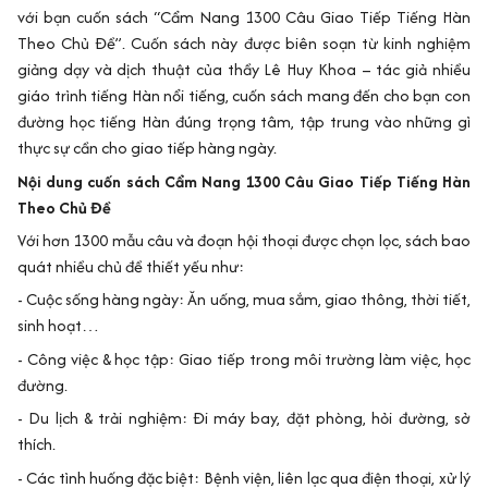
với bạn cuốn sách “Cẩm Nang 1300 Câu Giao Tiếp Tiếng Hàn
Theo Chủ Đề”. Cuốn sách này được biên soạn từ kinh nghiệm
giảng dạy và dịch thuật của thầy Lê Huy Khoa – tác giả nhiều
giáo trình tiếng Hàn nổi tiếng, cuốn sách mang đến cho bạn con
đường học tiếng Hàn đúng trọng tâm, tập trung vào những gì
thực sự cần cho giao tiếp hàng ngày.
Nội dung cuốn sách Cẩm Nang 1300 Câu Giao Tiếp Tiếng Hàn
Theo Chủ Đề
Với hơn 1300 mẫu câu và đoạn hội thoại được chọn lọc, sách bao
quát nhiều chủ đề thiết yếu như:
- Cuộc sống hàng ngày: Ăn uống, mua sắm, giao thông, thời tiết,
sinh hoạt…
- Công việc & học tập: Giao tiếp trong môi trường làm việc, học
đường.
- Du lịch & trải nghiệm: Đi máy bay, đặt phòng, hỏi đường, sở
thích.
- Các tình huống đặc biệt: Bệnh viện, liên lạc qua điện thoại, xử lý