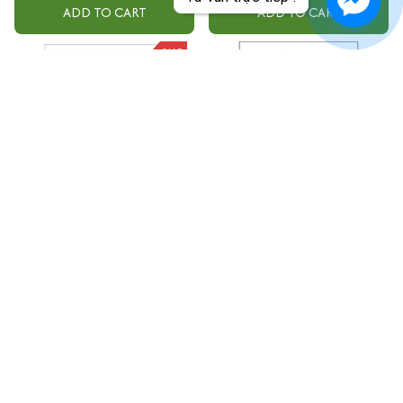
ADD TO CART
ADD TO CART
SALE
15 Phút Tự Học Tiếng Hàn Mỗi
English For Your Relationships -
Ngày
Giao Tiếp Tiếng Anh Như
Người Bản Xứ
$17.99
$20.00
$27.99
ADD TO CART
ADD TO CART
SALE
SALE