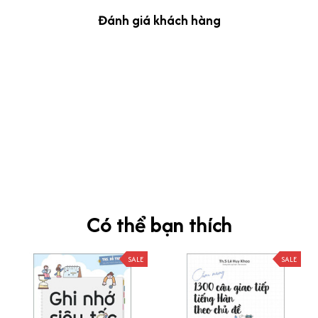
Đánh giá khách hàng
kevin Tran
OCT 04, 2024
Ưng nha
Siêu sát đề thi, mình được hỏi 10 câu thì bập bẹ được mấy từ
vựng xong pass nè, KHUYẾN NGHỊ CAO, CHẤT LƯỢNG SẢN PHẨM
TUYỆT VỜI
Có thể bạn thích
SALE
SALE