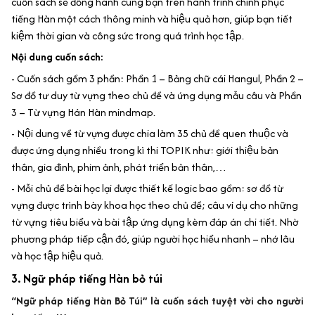
cuốn sách sẽ đồng hành cùng bạn trên hành trình chinh phục
tiếng Hàn một cách thông minh và hiệu quả hơn, giúp bạn tiết
kiệm thời gian và công sức trong quá trình học tập.
Nội dung cuốn sách:
- Cuốn sách gồm 3 phần: Phần 1 – Bảng chữ cái Hangul, Phần 2 –
Sơ đồ tư duy từ vựng theo chủ đề và ứng dụng mẫu câu và Phần
3 – Từ vựng Hán Hàn mindmap.
- Nội dung về từ vựng được chia làm 35 chủ đề quen thuộc và
được ứng dụng nhiều trong kì thi TOPIK như: giới thiệu bản
thân, gia đình, phim ảnh, phát triển bản thân,…
- Mỗi chủ đề bài học lại được thiết kế logic bao gồm: sơ đồ từ
vựng được trình bày khoa học theo chủ đề; câu ví dụ cho những
từ vựng tiêu biểu và bài tập ứng dụng kèm đáp án chi tiết. Nhờ
phương pháp tiếp cận đó, giúp người học hiểu nhanh – nhớ lâu
và học
tập hiệu quả.
3. Ngữ pháp tiếng Hàn bỏ túi
“Ngữ pháp tiếng Hàn Bỏ Túi” là cuốn sách tuyệt vời cho người