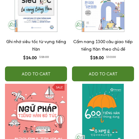
Ghi nhớ siêu tốc từ vựng tiếng
Cẩm nang 1300 câu giao tiếp
Hàn
tiếng Hàn theo chủ đề
$24.00
$28.00
$28.00
$32.00
ADD TO CART
ADD TO CART
SALE