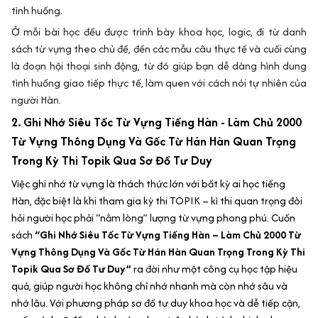
tình huống.
Ở mỗi bài học đều được trình bày khoa học, logic, đi từ danh
sách từ vựng theo chủ đề, đến các mẫu câu thực tế và cuối cùng
là đoạn hội thoại sinh động, từ đó giúp bạn dễ dàng hình dung
tình huống giao tiếp thực tế, làm quen với cách nói tự nhiên của
người Hàn.
2. Ghi Nhớ Siêu Tốc Từ Vựng Tiếng Hàn - Làm Chủ 2000
Từ Vựng Thông Dụng Và Gốc Từ Hán Hàn Quan Trọng
Trong Kỳ Thi Topik Qua Sơ Đồ Tư Duy
Việc ghi nhớ từ vựng là thách thức lớn với bất kỳ ai học tiếng
Hàn, đặc biệt là khi tham gia kỳ thi TOPIK – kì thi quan trọng đòi
hỏi người học phải “nằm lòng” lượng từ vựng phong phú. Cuốn
sách
“Ghi Nhớ Siêu Tốc Từ Vựng Tiếng Hàn – Làm Chủ 2000 Từ
Vựng Thông Dụng Và Gốc Từ Hán Hàn Quan Trọng Trong Kỳ Thi
Topik Qua Sơ Đồ Tư Duy”
ra đời như một công cụ học tập hiệu
quả, giúp người học không chỉ nhớ nhanh mà còn nhớ sâu và
nhớ lâu. Với phương pháp sơ đồ tư duy khoa học và dễ tiếp cận,