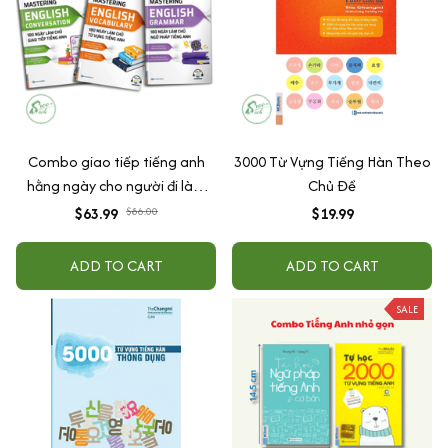
Combo giao tiếp tiếng anh
3000 Từ Vựng Tiếng Hàn Theo
hằng ngày cho người đi làm
Chủ Đề
(Mastering English Từ vựng +
$63.99
$86.00
$19.99
ngữ pháp + giao tiếp)
ADD TO CART
ADD TO CART
SALE