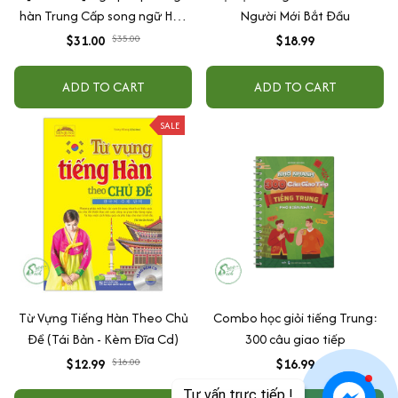
hàn Trung Cấp song ngữ Hàn
Người Mới Bắt Đầu
Việt - Châu Ngọc Yến
$31.00
$35.00
$18.99
ADD TO CART
ADD TO CART
SALE
Từ Vựng Tiếng Hàn Theo Chủ
Combo học giỏi tiếng Trung:
Đề (Tái Bản - Kèm Đĩa Cd)
300 câu giao tiếp
$12.99
$16.00
$16.99
Tư vấn trực tiếp !