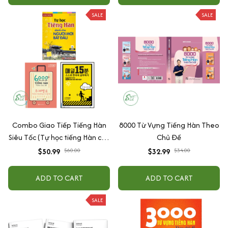
SALE
SALE
Combo Giao Tiếp Tiếng Hàn
8000 Từ Vựng Tiếng Hàn Theo
Siêu Tốc (Tự học tiếng Hàn cho
Chủ Đề
người mới bắt đầu + 6000 câu
$50.99
$60.00
$32.99
$34.00
giao tiếp tiếng Hàn theo chủ
đề + 15 phút tự học tiếng Hàn
ADD TO CART
ADD TO CART
mỗi ngày)
SALE