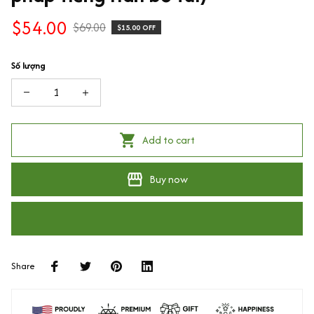
$54.00
$69.00
$15.00 OFF
Số lượng
Add to cart
Buy now
Share