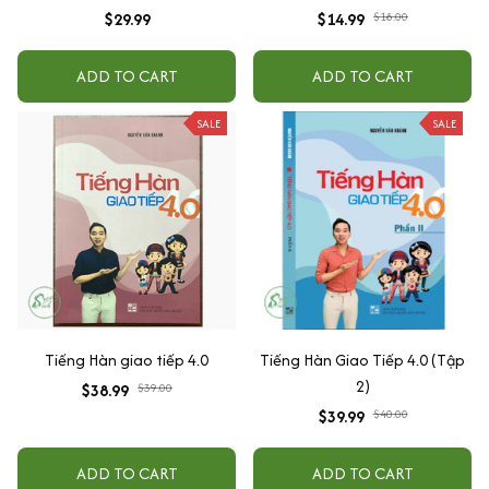
$29.99
$14.99
$18.00
ADD TO CART
ADD TO CART
SALE
SALE
Tiếng Hàn giao tiếp 4.0
Tiếng Hàn Giao Tiếp 4.0 (Tập
2)
$38.99
$39.00
$39.99
$40.00
ADD TO CART
ADD TO CART