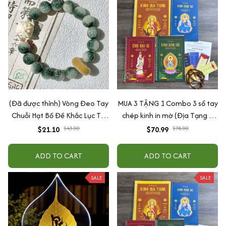
(Đã được thỉnh) Vòng Đeo Tay
MUA 3 TẶNG 1 Combo 3 sổ tay
Chuỗi Hạt Bồ Đề Khắc Lục Tự
chép kinh in mờ (Địa Tạng +
Đại Minh Chú (OM MANI)
Sám Hối + Chú Đại Bi ) TTẶNG
$21.10
$70.99
$43.00
$78.00
Kinh Dược Sư + vòng tay + lá
bồ đề mạ vàng
ADD TO CART
ADD TO CART
SALE
SALE