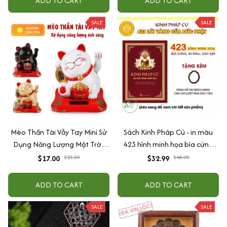
ADD TO CART
ADD TO CART
SALE
SALE
Mèo Thần Tài Vẫy Tay Mini Sử
Sách Kinh Pháp Cú - in màu
Dụng Năng Lượng Mặt Trời,
423 hình minh họa bìa cứng
Năng Lượng Ánh Sáng
cao cấp + tặng kèm vòng tay
$17.00
$32.99
$23.00
$48.00
ADD TO CART
ADD TO CART
SALE
SALE