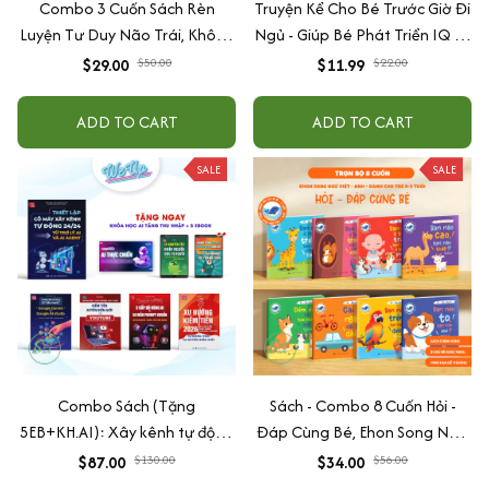
Combo 3 Cuốn Sách Rèn
Truyện Kể Cho Bé Trước Giờ Đi
Luyện Tư Duy Não Trái, Không
Ngủ - Giúp Bé Phát Triển IQ Và
Não Phải - Đánh Thức Tiềm
EQ
$29.00
$11.99
$50.00
$22.00
Năng Trí Tuệ Cho Bé (3-6 Tuổi)
ADD TO CART
ADD TO CART
SALE
SALE
Combo Sách (Tặng
Sách - Combo 8 Cuốn Hỏi -
5EB+KH.AI): Xây kênh tự động
Đáp Cùng Bé, Ehon Song Ngữ
AI Agent + AI siêu mạnh + 3
Việt - Anh - Dành Cho Bé Từ 0