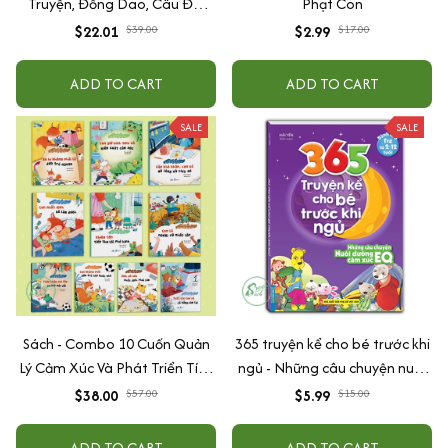
Truyện, Đồng Dao, Câu Đố,
Phạt Con
Tập Nói Tập Đọc Cho Bé 0-6
$22.01
$2.99
$39.00
$17.00
Tuổi - Combo 4 Quyển
ADD TO CART
ADD TO CART
SALE
SALE
Sách - Combo 10 Cuốn Quản
365 truyện kể cho bé trước khi
Lý Cảm Xúc Và Phát Triển Tính
ngủ - Những câu chuyện nuôi
Cách Cho Bé Từ 2 - 6 Tuổi
dưỡng cảm xúc EQ (2-12 tuổi)
$38.00
$5.99
$57.00
$15.00