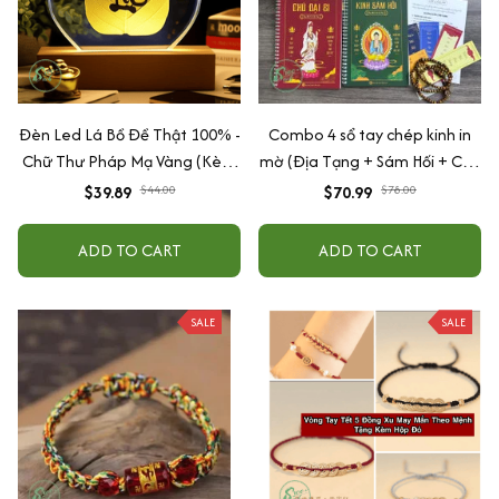
Đèn Led Lá Bồ Đề Thật 100% -
Combo 4 sổ tay chép kinh in
Chữ Thư Pháp Mạ Vàng (Kèm
mờ (Địa Tạng + Sám Hối + Chú
Đế Gỗ + phích cắm + hộp
Đại Bi + Dược Sư) Tặng vòng
$39.89
$70.99
$44.00
$78.00
đựng)
tay + lá bồ đề
ADD TO CART
ADD TO CART
SALE
SALE