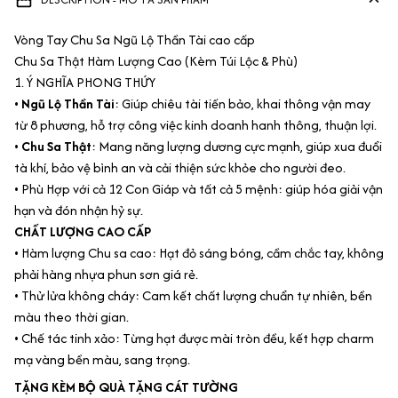
Vòng Tay Chu Sa Ngũ Lộ Thần Tài cao cấp
Chu Sa Thật Hàm Lượng Cao (Kèm Túi Lộc & Phù)
1. Ý NGHĨA PHONG THỨY
•
Ngũ Lộ Thần Tài
: Giúp chiêu tài tiến bảo, khai thông vận may
từ 8 phương, hỗ trợ công việc kinh doanh hanh thông, thuận lợi.
•
Chu Sa Thật
: Mang năng lượng dương cực mạnh, giúp xua đuổi
tà khí, bảo vệ bình an và cải thiện sức khỏe cho người đeo.
• Phù Hợp với cả 12 Con Giáp và tất cả 5 mệnh: giúp hóa giải vận
hạn và đón nhận hỷ sự.
CHẤT LƯỢNG CAO CẤP
• Hàm lượng Chu sa cao: Hạt đỏ sáng bóng, cầm chắc tay, không
phải hàng nhựa phun sơn giá rẻ.
• Thử lửa không cháy: Cam kết chất lượng chuẩn tự nhiên, bền
màu theo thời gian.
• Chế tác tinh xảo: Từng hạt được mài tròn đều, kết hợp charm
mạ vàng bền màu, sang trọng.
TẶNG KÈM BỘ QUÀ TẶNG CÁT TƯỜNG