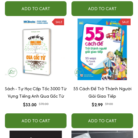
$87.00
$34.00
$130.00
$56.00
cấp độ AI + Kiếm tiền Youtube
-3 Tuổi
+ Xu hướng
ADD TO CART
ADD TO CART
SALE
SALE
Sách - Tự Học Cấp Tốc 3000 Từ
55 Cách Để Trở Thành Người
Vựng Tiếng Anh Qua Gốc Từ
Giỏi Giao Tiếp
$33.00
$2.99
$70.00
$9.00
ADD TO CART
ADD TO CART