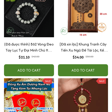
(Đã được thỉnh) B62 Vòng Đeo
[Đã xin lộc] Khung Tranh Cây
Tay Lục Tự Đại Minh Chú Hoa
Tiền Xu Ngũ Đế Tài Lộc, Kết
Sen 10 mm - Vòng Tay Hạt Bồ
Hợp Từ Xu Cổ Âm Dương
$21.10
$34.00
$43.00
$50.00
Đề - Tự Nhiên Bình An Phúc
Phong Thủy, Rước Tài Lộc
Lộc
ADD TO CART
ADD TO CART
SALE
SALE