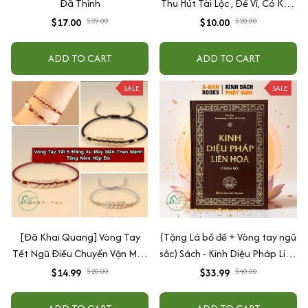
Đã Thỉnh
Thu Hút Tài Lộc , Để Ví, Có Keo
Dán Điện Thoại, Trang Trí
$17.00
$10.00
$29.00
$20.00
ADD TO CART
ADD TO CART
SALE
SALE
[Đã Khai Quang] Vòng Tay
(Tặng Lá bồ đề + Vòng tay ngũ
Tết Ngũ Điếu Chuyển Vận May
sắc) Sách - Kinh Diệu Pháp Liên
Mắn Bình An Theo Mệnh +
Hoa - trọn bộ
$14.99
$33.99
$20.00
$40.00
Tặng Kèm Hộp Đỏ