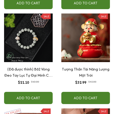
ADD TO CART
ADD TO CART
SALE
SALE
(Đã được thỉnh) B62 Vòng
Tượng Thần Tài Năng Lượng
Đeo Tay Lục Tự Đại Minh Chú
Mặt Trời
Hoa Sen 10 mm - Vòng Tay
$21.10
$32.99
$43.00
$41.00
Hạt Bồ Đề - Tự Nhiên Bình An
Phúc Lộc
ADD TO CART
ADD TO CART