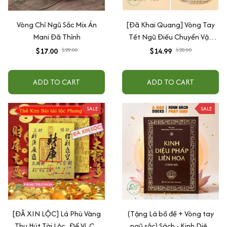
Vòng Chỉ Ngũ Sắc Mix Án
[Đã Khai Quang] Vòng Tay
Mani Đã Thỉnh
Tết Ngũ Điếu Chuyển Vận
May Mắn Bình An Theo Mệnh
$17.00
$14.99
$29.00
$20.00
+ Tặng Kèm Hộp Đỏ
ADD TO CART
ADD TO CART
SALE
SALE
[ĐÃ XIN LỘC] Lá Phù Vàng
(Tặng Lá bồ đề + Vòng tay