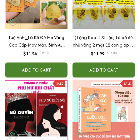
Tuệ Anh _Lá Bồ Đề Mạ Vàng
(Tặng Bao Lì Xì Lộc) Lá bồ đề
Cao Cấp May Mắn, Bình An,
nhũ vàng 2 mặt 12 con giáp và
Chiêu Tài Lộc
phật bản mệnh, để ốp lưng
$11.24
$11.99
$12.00
$18.00
điện thoại, treo xe ô tô đã khai
quang
ADD TO CART
ADD TO CART
SALE
SALE