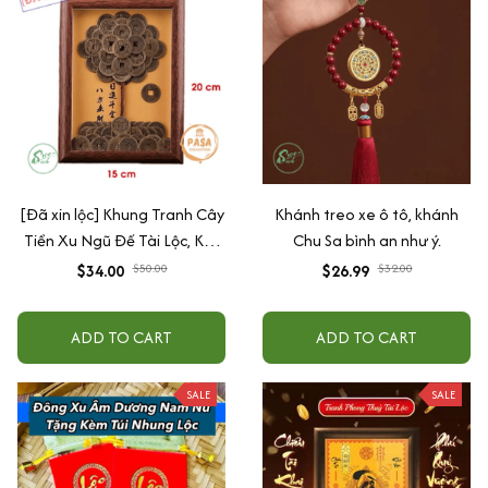
SALE
SALE
[Đã xin lộc] Khung Tranh Cây
Khánh treo xe ô tô, khánh
Tiền Xu Ngũ Đế Tài Lộc, Kết
Chu Sa bình an như ý.
Hợp Từ Xu Cổ Âm Dương
$34.00
$26.99
$50.00
$32.00
Phong Thủy, Rước Tài Lộc
ADD TO CART
ADD TO CART
SALE
SALE