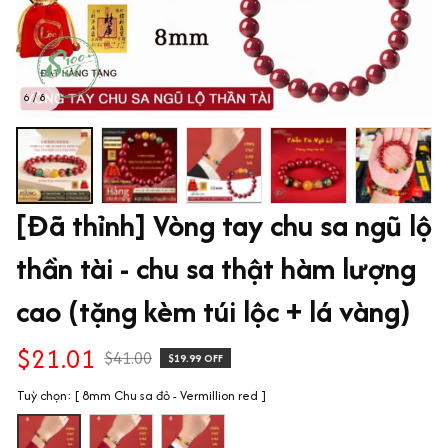
6 / 8
[Đã thỉnh] Vòng tay chu sa ngũ lộ 
thần tài - chu sa thật hàm lượng 
cao (tặng kèm túi lộc + lá vàng)
$21.01
$41.00
$19.99 OFF
Tuỳ chọn: [ 8mm Chu sa đỏ - Vermillion red ]