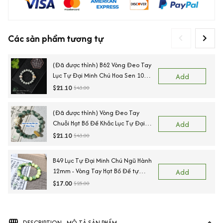
Các sản phẩm tương tự
(Đã được thỉnh) B62 Vòng Đeo Tay
Lục Tự Đại Minh Chú Hoa Sen 10
Add
mm - Vòng Tay Hạt Bồ Đề - Tự
$21.10
$43.00
Nhiên Bình An Phúc Lộc
(Đã được thỉnh) Vòng Đeo Tay
Chuỗi Hạt Bồ Đề Khắc Lục Tự Đại
Add
Minh Chú (OM MANI)
$21.10
$43.00
B49 Lục Tự Đại Minh Chú Ngũ Hành
12mm - Vòng Tay Hạt Bồ Đề tự
Add
nhiên chạm khắc Lục Tự Đại Minh
$17.00
$25.00
Chú bảo bình an
Vi
DESCRIPTION - MÔ TẢ SẢN PHẨM