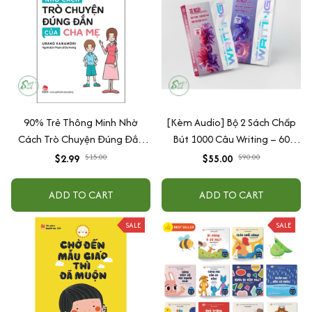
90% Trẻ Thông Minh Nhờ
[Kèm Audio] Bộ 2 Sách Chấp
Cách Trò Chuyện Đúng Đắn
Bút 1000 Câu Writing – 60
Của Cha Mẹ
Ngày Gieo Trồng Tư Duy
$2.99
$55.00
$15.00
$90.00
Writing- Cải Thiện Kỹ Năng Viết
ADD TO CART
ADD TO CART
SALE
SALE