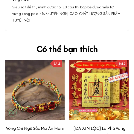
Siêu sát đề thi, mình được hỏi 10 câu thì bập bẹ được mấy từ
vựng xong pass nè, KHUYẾN NGHỊ CAO, CHẤT LƯỢNG SẢN PHẨM
TUYỆT VỜI
Có thể bạn thích
SALE
SALE
Vòng Chỉ Ngũ Sắc Mix Án Mani
[ĐÃ XIN LỘC] Lá Phù Vàng