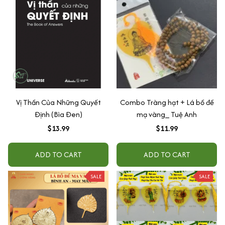
Vị Thần Của Những Quyết
Combo Tràng hạt + Lá bồ đề
Định (Bìa Đen)
mạ vàng_ Tuệ Anh
$13.99
$11.99
ADD TO CART
ADD TO CART
SALE
SALE