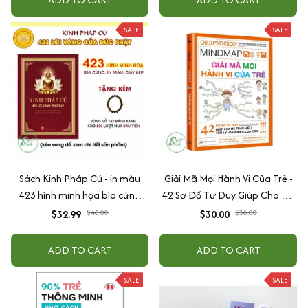
ADD TO CART
ADD TO CART
SALE
SALE
Sách Kinh Pháp Cú - in màu
Giải Mã Mọi Hành Vi Của Trẻ -
423 hình minh họa bìa cứng
42 Sơ Đồ Tư Duy Giúp Cha Mẹ
cao cấp + tặng kèm vòng tay
Thấu Hiểu Tâm Lý Và Hành Vi
$32.99
$30.00
$48.00
$38.00
Của Con
ADD TO CART
ADD TO CART
SALE
SALE