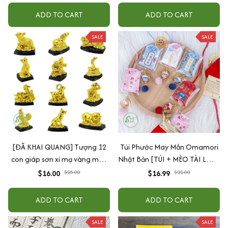
ADD TO CART
ADD TO CART
SALE
SALE
[ĐÃ KHAI QUANG] Tượng 12
Túi Phước May Mắn Omamori
con giáp sơn xi mạ vàng may
Nhật Bản [TÚI + MÈO TÀI LỘC]
mắn sức khỏe tài lộc
Tài Lộc, May Mắn, Tình Duyên,
$16.00
$16.99
$25.00
$21.00
Học Tập, Kinh Doanh
ADD TO CART
ADD TO CART
SALE
SALE