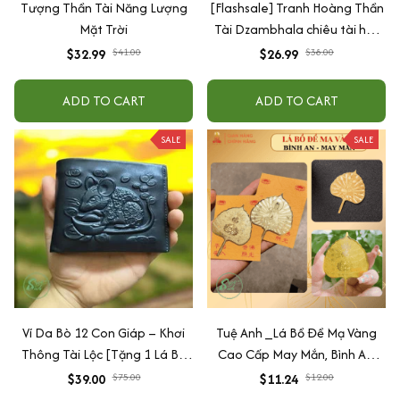
Tượng Thần Tài Năng Lượng
[Flashsale] Tranh Hoàng Thần
Mặt Trời
Tài Dzambhala chiêu tài hút
lộc, tăng vượng khí
$32.99
$26.99
$41.00
$38.00
ADD TO CART
ADD TO CART
SALE
SALE
Ví Da Bò 12 Con Giáp – Khơi
Tuệ Anh _Lá Bồ Đề Mạ Vàng
Thông Tài Lộc [Tặng 1 Lá Bồ
Cao Cấp May Mắn, Bình An,
Đề ]
Chiêu Tài Lộc
$39.00
$11.24
$75.00
$12.00