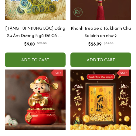
[TẶNG TÚI NHUNG LỘC] Đồng
Khánh treo xe ô tô, khánh Chu
Xu Âm Dương Ngũ Đế Cổ Đã
Sa bình an như ý.
Khai Quang Xin Lộc Bình An
$9.00
$26.99
$21.00
$32.00
May Mắn Decor Phong Thuỷ
Cho Nam Nữ
ADD TO CART
ADD TO CART
SALE
SALE