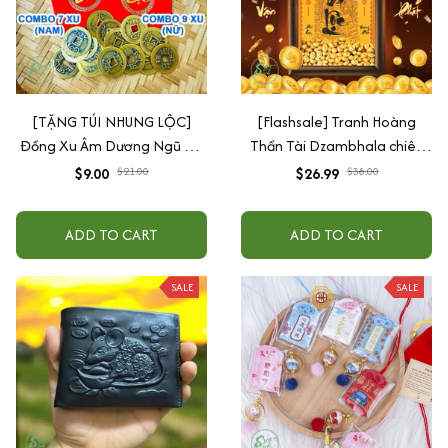
[TẶNG TÚI NHUNG LỘC]
[Flashsale] Tranh Hoàng
Đồng Xu Âm Dương Ngũ Đế
Thần Tài Dzambhala chiêu
Cổ Đã Khai Quang Xin Lộc
tài hút lộc, tăng vượng khí
$9.00
$26.99
$21.00
$38.00
Bình An May Mắn Decor
Phong Thuỷ Cho Nam Nữ
ADD TO CART
ADD TO CART
SALE
SALE