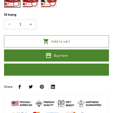
Số lượng
Add to cart
Buy now
Share