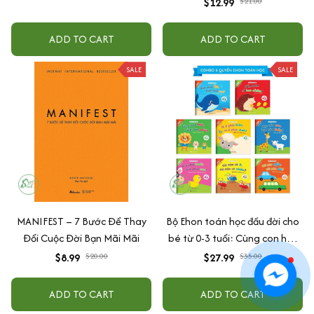
Montessori Cho Trẻ Từ 0 – 3
$5.99
$15.00
Tuổi
$12.99
$21.00
ADD TO CART
ADD TO CART
SALE
SALE
MANIFEST – 7 Bước Để Thay
Bộ Ehon toán học đầu đời cho
Đổi Cuộc Đời Bạn Mãi Mãi
bé từ 0-3 tuổi: Cùng con học
toán (song ngữ Việt Anh)
$8.99
$27.99
$20.00
$35.00