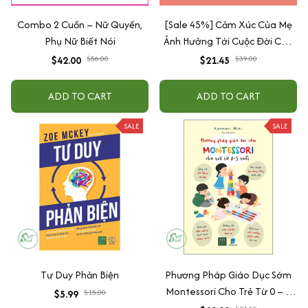
Combo 2 Cuốn – Nữ Quyền,
[Sale 45%] Cảm Xúc Của Mẹ
Phụ Nữ Biết Nói
Ảnh Hưởng Tới Cuộc Đời Của
Con
$42.00
$21.45
$56.00
$39.00
ADD TO CART
ADD TO CART
SALE
SALE
Tư Duy Phản Biện
Phương Pháp Giáo Dục Sớm