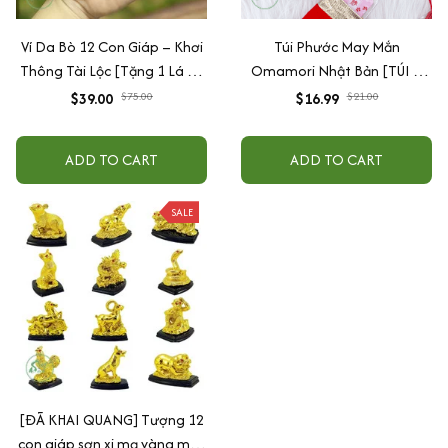
Ví Da Bò 12 Con Giáp – Khơi
Túi Phước May Mắn
Thông Tài Lộc [Tặng 1 Lá Bồ
Omamori Nhật Bản [TÚI +
Đề ]
MÈO TÀI LỘC] Tài Lộc, May
$39.00
$16.99
$75.00
$21.00
Mắn, Tình Duyên, Học Tập,
Kinh Doanh
ADD TO CART
ADD TO CART
SALE
[ĐÃ KHAI QUANG] Tượng 12