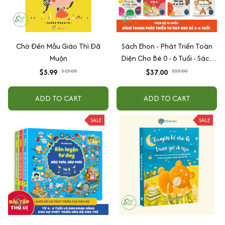
Chờ Đến Mẫu Giáo Thì Đã
Sách Ehon - Phát Triển Toàn
Muộn
Diện Cho Bé 0 - 6 Tuổi - Sách
Song Ngữ Việt - Anh
$5.99
$37.00
$15.00
$55.00
ADD TO CART
ADD TO CART
SALE
SALE