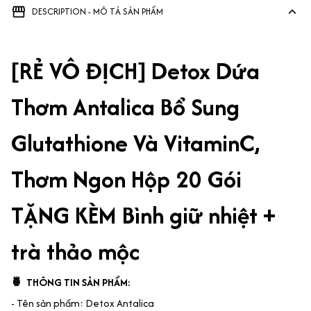
DESCRIPTION - MÔ TẢ SẢN PHẨM
[RẺ VÔ ĐỊCH] Detox Dứa
Thơm Antalica Bổ Sung
Glutathione Và VitaminC,
Thơm Ngon Hộp 20 Gói
TẶNG KÈM Bình giữ nhiệt +
trà thảo mộc
🍍 THÔNG TIN SẢN PHẨM:
- Tên sản phẩm: Detox Antalica