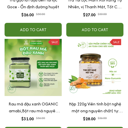
Goce - Ổn định đường huyết
Nhiên, vị Thanh Mát, Tốt Cho
Sức Khỏe
$26.00
$30.00
$27.00
$30.00
ADD TO CART
ADD TO CART
SALE
SALE
Rau má đậu xanh OGANIC
Hộp 120g Viên tinh bột nghệ
amabi,Bột rau má nguyên
mật ong nguyên chất| tự
chất thanh nhiệt,giải độc,mát
nhiên, hữu cơ| tốt cho, dạ dày
$31.00
$36.00
$28.00
$36.00
gan 100%natural