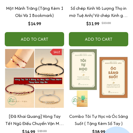
Một Mảnh Trăng (Tặng Kèm 1
Sổ chép Kinh Vô Lượng Thọ in
Obi Và 1 Bookmark)
mờ Tuệ Anh/ Vở chép Kinh giấy
cổ (Tặng kèm Hộp đựng Kinh)
$14.99
$31.99
$33.00
ADD TO CART
ADD TO CART
SALE
[Đã Khai Quang] Vòng Tay
Combo Tôi Tự Học và Óc Sáng
Tết Ngũ Điếu Chuyển Vận May
Suốt ( Tặng Kèm Sổ Tay )
Mắn Bình An Theo Mệnh +
$14.99
$20.00
$28.99