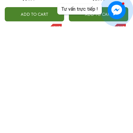
Tặng Kèm Hộp Đỏ
Tư vấn trực tiếp !
ADD TO CART
ADD TO CART
SALE
SALE
[Tặng kèm hộp đựng cao cấp]
[Tặng vòng tay ngũ sắc]
Vòng tay Bát Nhã Tâm Kinh
Tượng Phật bản mệnh theo
Thủ Công - Vòng tay phong
tuổi bằng gỗ thơm (tặng
$31.99
$50.00
$37.99
$60.00
thủy cầu bình an sức khỏe
miếng dán 2 mặt)
ADD TO CART
ADD TO CART