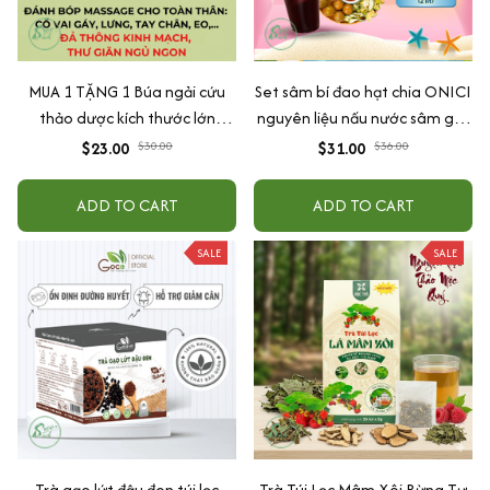
MUA 1 TẶNG 1 Búa ngải cứu
Set sâm bí đao hạt chia ONICI
thảo dược kích thước lớn
nguyên liệu nấu nước sâm giải
31cm, hỗ trợ massage lưng cổ
nhiệt
$23.00
$30.00
$31.00
$36.00
vai gáy, giúp thư giãn và ngủ
ngon An Chi Organic
ADD TO CART
ADD TO CART
SALE
SALE
Trà gạo lứt đậu đen túi lọc
Trà Túi Lọc Mâm Xôi Rừng Tự