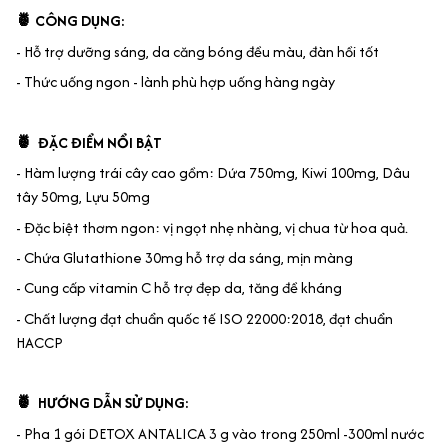
🍍 CÔNG DỤNG:
- Hỗ trợ dưỡng sáng, da căng bóng đều màu, đàn hồi tốt
- Thức uống ngon - lành phù hợp uống hàng ngày
🍍 ĐẶC ĐIỂM NỔI BẬT
- Hàm lượng trái cây cao gồm: Dứa 750mg, Kiwi 100mg, Dâu
tây 50mg, Lựu 50mg
- Đặc biệt thơm ngon: vị ngọt nhẹ nhàng, vị chua từ hoa quả.
- Chứa Glutathione 30mg hỗ trợ da sáng, mịn màng
- Cung cấp vitamin C hỗ trợ đẹp da, tăng đề kháng
- Chất lượng đạt chuẩn quốc tế ISO 22000:2018, đạt chuẩn
HACCP
🍍 HƯỚNG DẪN SỬ DỤNG:
- Pha 1 gói DETOX ANTALICA 3 g vào trong 250ml -300ml nước