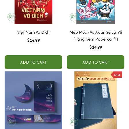
Việt Nam Vô Địch
Mèo Mốc - Và Xuân Sẽ Lại Về
(Tặng Kèm Papercarft)
$14.99
$14.99
ADD TO CART
ADD TO CART
SALE