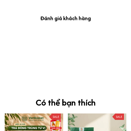
Đánh giá khách hàng
kevin Tran
OCT 04, 2024
Ưng nha
Siêu sát đề thi, mình được hỏi 10 câu thì bập bẹ được mấy từ
vựng xong pass nè, KHUYẾN NGHỊ CAO, CHẤT LƯỢNG SẢN PHẨM
TUYỆT VỜI
Có thể bạn thích
SALE
SALE