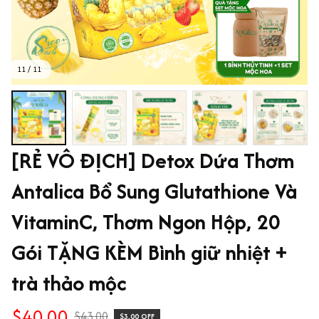
11 / 11
[RẺ VÔ ĐỊCH] Detox Dứa Thơm 
Antalica Bổ Sung Glutathione Và 
VitaminC, Thơm Ngon Hộp, 20 
Gói TẶNG KÈM Bình giữ nhiệt + 
trà thảo mộc
$40.00
$43.00
$3.00 OFF