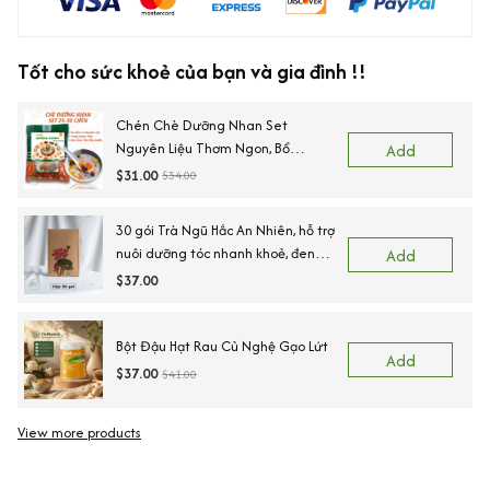
Tốt cho sức khoẻ của bạn và gia đình !!
Chén Chè Dưỡng Nhan Set
Nguyên Liệu Thơm Ngon, Bổ
Add
Dưỡng 25 Chén NHALAM FOOD (
$31.00
$34.00
Kèm Công Thức)
30 gói Trà Ngũ Hắc An Nhiên, hỗ trợ
nuôi dưỡng tóc nhanh khoẻ, đen
Add
tóc, tóc rụng yếu,Nguyên liệu sấy
$37.00
lạnh, Sấy lạnh
Bột Đậu Hạt Rau Củ Nghệ Gạo Lứt
Add
$37.00
$41.00
View more products