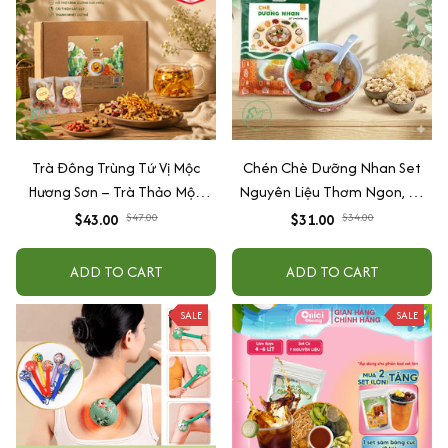
Trà Đông Trùng Tứ Vị Mộc
Chén Chè Dưỡng Nhan Set
Hương Sơn – Trà Thảo Mộc,
Nguyên Liệu Thơm Ngon, Bổ
Quà Tặng Sức Khỏe Hộp 30
Dưỡng 25 Chén NHALAM
$43.00
$47.00
$31.00
$34.00
gói kèm quà tặng
FOOD ( Kèm Công Thức)
ADD TO CART
ADD TO CART
SALE
SALE