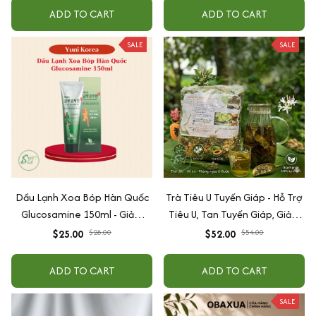
ADD TO CART
ADD TO CART
SALE
SALE
Dầu Lạnh Xoa Bóp Hàn Quốc
Trà Tiêu U Tuyến Giáp - Hỗ Trợ
Glucosamine 150ml - Giảm
Tiêu U, Tan Tuyến Giáp, Giảm
Đau Nhức Vai Gáy Và Khớp
Cường Giáp, Suy Giáp, Bướu
$25.00
$28.00
$52.00
$54.00
Cổ
ADD TO CART
ADD TO CART
SALE