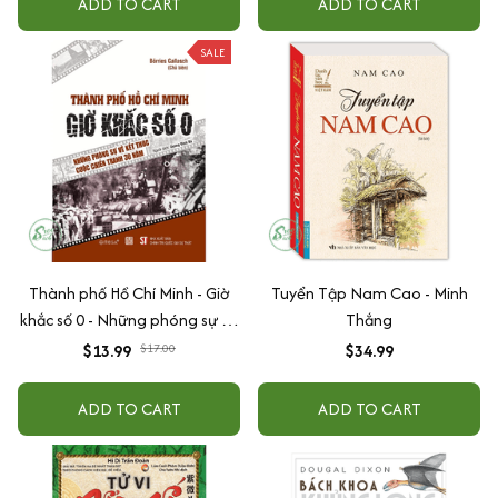
ADD TO CART
ADD TO CART
SALE
Thành phố Hồ Chí Minh - Giờ
Tuyển Tập Nam Cao - Minh
khắc số 0 - Những phóng sự về
Thắng
kết thúc cuộc chiến tranh 30
$13.99
$17.00
$34.99
năm
ADD TO CART
ADD TO CART