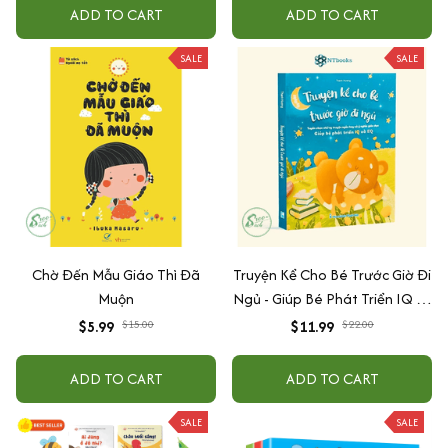
ADD TO CART
ADD TO CART
SALE
SALE
Chờ Đến Mẫu Giáo Thì Đã
Truyện Kể Cho Bé Trước Giờ Đi
Muộn
Ngủ - Giúp Bé Phát Triển IQ Và
EQ
$5.99
$15.00
$11.99
$22.00
ADD TO CART
ADD TO CART
SALE
SALE