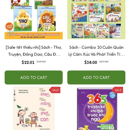
[Sale tết thiếu nhi] Sách - Thơ,
Sách - Combo 10 Cuốn Quản
Truyện, Đồng Dao, Câu Đố,
Lý Cảm Xúc Và Phát Triển Tính
Tập Nói Tập Đọc Cho Bé 0-6
Cách Cho Bé Từ 2 - 6 Tuổi
$22.01
$39.00
$38.00
$57.00
Tuổi - Combo 4 Quyển
ADD TO CART
ADD TO CART
SALE
SALE