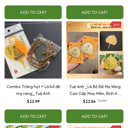
ADD TO CART
ADD TO CART
SALE
Combo Tràng hạt + Lá bồ đề
Tuệ Anh _Lá Bồ Đề Mạ Vàng
mạ vàng_ Tuệ Anh
Cao Cấp May Mắn, Bình An,
Chiêu Tài Lộc
$11.99
$11.24
$12.00
ADD TO CART
ADD TO CART