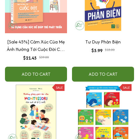
[Sale 45%] Cảm Xúc Của Mẹ
Tư Duy Phản Biện
Ảnh Hưởng Tới Cuộc Đời Của
$5.99
$15.00
Con
$21.45
$39.00
ADD TO CART
ADD TO CART
SALE
SALE