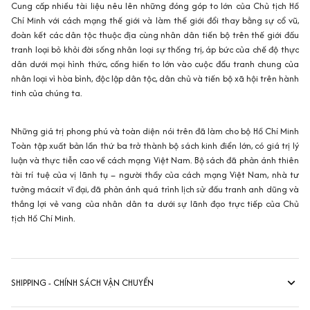
Cung cấp nhiều tài liệu nêu lên những đóng góp to lớn của Chủ tịch Hồ
Chí Minh với cách mạng thế giới và làm thế giới đổi thay bằng sự cổ vũ,
đoàn kết các dân tộc thuộc địa cùng nhân dân tiến bộ trên thế giới đấu
tranh loại bỏ khỏi đời sống nhân loại sự thống trị, áp bức của chế độ thực
dân dưới mọi hình thức, cống hiến to lớn vào cuộc đấu tranh chung của
nhân loại vì hòa bình, độc lập dân tộc, dân chủ và tiến bộ xã hội trên hành
tinh của chúng ta.
Những giá trị phong phú và toàn diện nói trên đã làm cho bộ Hồ Chí Minh
Toàn tập xuất bản lần thứ ba trở thành bộ sách kinh điển lớn, có giá trị lý
luận và thực tiễn cao về cách mạng Việt Nam. Bộ sách đã phản ánh thiên
tài trí tuệ của vị lãnh tụ – người thầy của cách mạng Việt Nam, nhà tư
tưởng mácxít vĩ đại, đã phản ánh quá trình lịch sử đấu tranh anh dũng và
thắng lợi vẻ vang của nhân dân ta dưới sự lãnh đạo trực tiếp của Chủ
tịch Hồ Chí Minh.
SHIPPING - CHÍNH SÁCH VẬN CHUYỂN