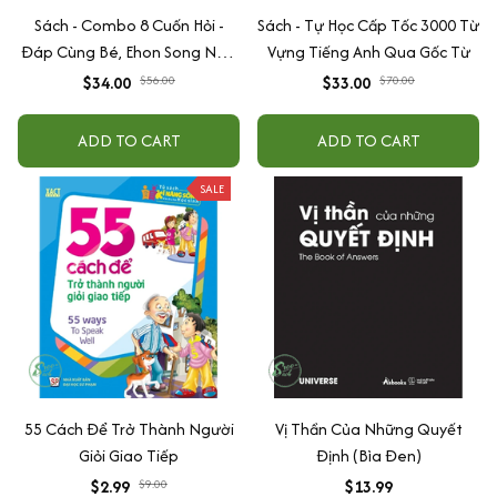
Sách - Combo 8 Cuốn Hỏi -
Sách - Tự Học Cấp Tốc 3000 Từ
Đáp Cùng Bé, Ehon Song Ngữ
Vựng Tiếng Anh Qua Gốc Từ
Việt - Anh - Dành Cho Bé Từ 0
$34.00
$56.00
$33.00
$70.00
-3 Tuổi
ADD TO CART
ADD TO CART
SALE
55 Cách Để Trở Thành Người
Vị Thần Của Những Quyết
Giỏi Giao Tiếp
Định (Bìa Đen)
$2.99
$9.00
$13.99