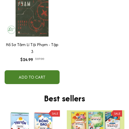
Hồ Sơ Tâm Lí Tội Phạm - Tập
3
$24.99
$27.00
ADD TO CART
Best sellers
SALE
SALE