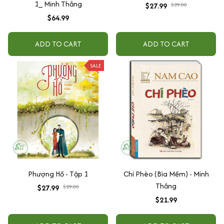
1_ Minh Thắng
$27.99
$29.00
$64.99
ADD TO CART
ADD TO CART
SALE
Phượng Hồ - Tập 1
Chí Phèo (Bìa Mềm) - Minh
Thắng
$27.99
$29.00
$21.99