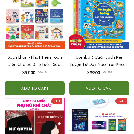
Sách Ehon - Phát Triển Toàn
Combo 3 Cuốn Sách Rèn
Diện Cho Bé 0 - 6 Tuổi - Sách
Luyện Tư Duy Não Trái, Không
Song Ngữ Việt - Anh
Não Phải - Đánh Thức Tiềm
$37.00
$55.00
$29.00
$50.00
Năng Trí Tuệ Cho Bé (3-6 Tuổi)
ADD TO CART
ADD TO CART
SALE
SALE