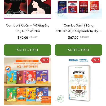
Combo 2 Cuốn – Nữ Quyền,
Combo Sách (Tặng
Phụ Nữ Biết Nói
5EB+KH.AI): Xây kênh tự động
AI Agent + AI siêu mạnh + 3
$42.00
$56.00
$87.00
$130.00
cấp độ AI + Kiếm tiền Youtube
+ Xu hướng
ADD TO CART
ADD TO CART
SALE
SALE