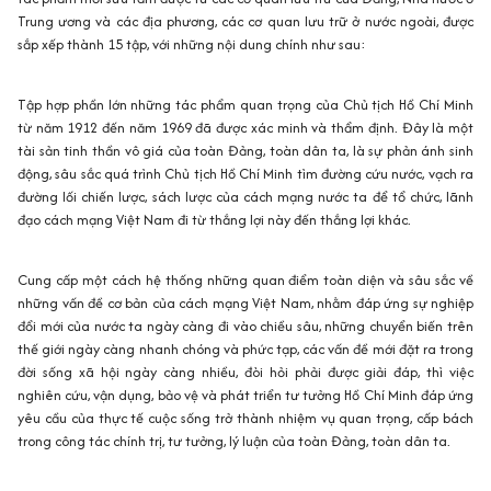
Trung ương và các địa phương, các cơ quan lưu trữ ở nước ngoài, được
sắp xếp thành 15 tập, với những nội dung chính như sau:
Tập hợp phần lớn những tác phẩm quan trọng của Chủ tịch Hồ Chí Minh
từ năm 1912 đến năm 1969 đã được xác minh và thẩm định. Đây là một
tài sản tinh thần vô giá của toàn Đảng, toàn dân ta, là sự phản ánh sinh
động, sâu sắc quá trình Chủ tịch Hồ Chí Minh tìm đường cứu nước, vạch ra
đường lối chiến lược, sách lược của cách mạng nước ta để tổ chức, lãnh
đạo cách mạng Việt Nam đi từ thắng lợi này đến thắng lợi khác.
Cung cấp một cách hệ thống những quan điểm toàn diện và sâu sắc về
những vấn đề cơ bản của cách mạng Việt Nam, nhằm đáp ứng sự nghiệp
đổi mới của nước ta ngày càng đi vào chiều sâu, những chuyển biến trên
thế giới ngày càng nhanh chóng và phức tạp, các vấn đề mới đặt ra trong
đời sống xã hội ngày càng nhiều, đòi hỏi phải được giải đáp, thì việc
nghiên cứu, vận dụng, bảo vệ và phát triển tư tưởng Hồ Chí Minh đáp ứng
yêu cầu của thực tế cuộc sống trở thành nhiệm vụ quan trọng, cấp bách
trong công tác chính trị, tư tưởng, lý luận của toàn Đảng, toàn dân ta.