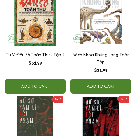
Tử Vi Đầu Số Toàn Thư - Tập 2
Bách Khoa Khủng Long Toàn
Tập
$61.99
$21.99
ADD TO CART
ADD TO CART
SALE
SALE