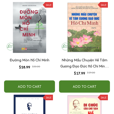
SALE
SALE
Đường Mòn Hồ Chí Minh
Những Mẩu Chuyện Về Tấm
Gương Đạo Đức Hồ Chí Minh -
$28.99
$30.00
Tập 1
$17.99
$19.00
ADD TO CART
ADD TO CART
SALE
SALE