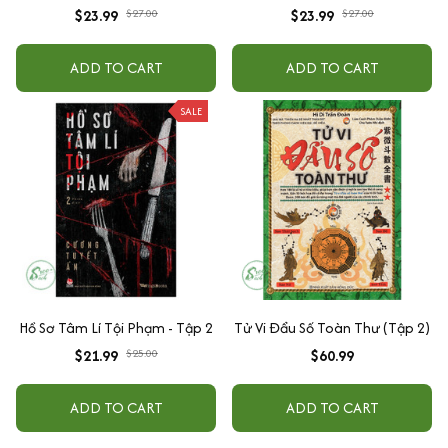
$23.99
$27.00
$23.99
$27.00
ADD TO CART
ADD TO CART
SALE
Hồ Sơ Tâm Lí Tội Phạm - Tập 2
Tử Vi Đẩu Số Toàn Thư (Tập 2)
$21.99
$25.00
$60.99
ADD TO CART
ADD TO CART