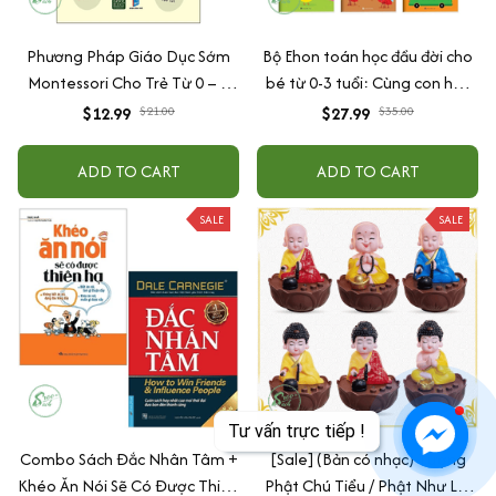
Phương Pháp Giáo Dục Sớm
Bộ Ehon toán học đầu đời cho
Montessori Cho Trẻ Từ 0 – 3
bé từ 0-3 tuổi: Cùng con học
Tuổi
toán (song ngữ Việt Anh)
$12.99
$21.00
$27.99
$35.00
ADD TO CART
ADD TO CART
SALE
SALE
Combo Sách Đắc Nhân Tâm +
[Sale] (Bản có nhạc) Tượng
Khéo Ăn Nói Sẽ Có Được Thiên
Phật Chú Tiểu / Phật Như Lai