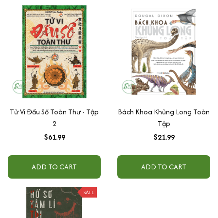
Tử Vi Đầu Số Toàn Thư - Tập
Bách Khoa Khủng Long Toàn
2
Tập
$61.99
$21.99
ADD TO CART
ADD TO CART
SALE