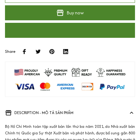
Buy now
Share
DESCRIPTION - MÔ TẢ SẢN PHẨM
Bộ Hồ Chí Minh toàn tập xuất bản lần thứ ba năm 2021, do Nhà xuất bản
Chính trị Quốc gia Sự thật Xuất bản và phát hành, được bổ sung gần 800
tác phẩm mới sưu tầm được từ các cơ quan lưu trữ của Đảng, Nhà nước ở