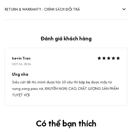
RETURN & WARRANTY - CHÍNH SÁCH ĐỔI TRẢ
Đánh giá khách hàng
kevin Tran
OCT 04, 2024
Ưng nha
Siêu sát đề thi, mình được hỏi 10 câu thì bập bẹ được mấy từ
vựng xong pass nè, KHUYẾN NGHỊ CAO, CHẤT LƯỢNG SẢN PHẨM
TUYỆT VỜI
Có thể bạn thích