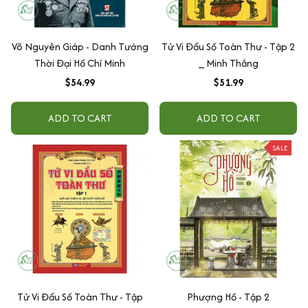
Võ Nguyên Giáp - Danh Tướng
Tử Vi Đẩu Số Toàn Thư - Tập 2
Thời Đại Hồ Chí Minh
_ Minh Thắng
$54.99
$51.99
ADD TO CART
ADD TO CART
SALE
Tử Vi Đẩu Số Toàn Thư - Tập
Phượng Hồ - Tập 2