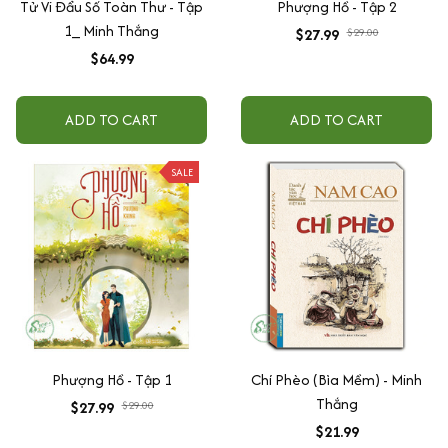
Tử Vi Đẩu Số Toàn Thư - Tập
Phượng Hồ - Tập 2
1_ Minh Thắng
$27.99
$29.00
$64.99
ADD TO CART
ADD TO CART
SALE
Phượng Hồ - Tập 1
Chí Phèo (Bìa Mềm) - Minh
Thắng
$27.99
$29.00
$21.99