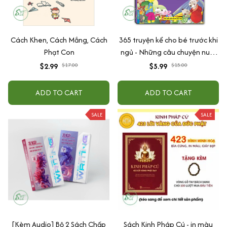
Cách Khen, Cách Mắng, Cách
365 truyện kể cho bé trước khi
Phạt Con
ngủ - Những câu chuyện nuôi
dưỡng cảm xúc EQ (2-12 tuổi)
$2.99
$17.00
$5.99
$15.00
ADD TO CART
ADD TO CART
SALE
SALE
[Kèm Audio] Bộ 2 Sách Chấp
Sách Kinh Pháp Cú - in màu