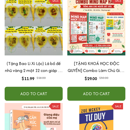
SALE
SALE
(Tặng Bao Lì Xì Lộc) Lá bồ đề
[TẶNG KHOÁ HỌC ĐỘC
nhũ vàng 2 mặt 12 con giáp và
QUYỀN] Combo Làm Chủ Giao
phật bản mệnh, để ốp lưng
Tiếp: Sách Mindmap Giao Tiếp
$11.99
$18.00
$29.00
$50.00
điện thoại, treo xe ô tô đã khai
+ Hack Phát Âm Tiếng Anh
quang
Cho Người Mới Bắt Đầu
ADD TO CART
ADD TO CART
SALE
SALE