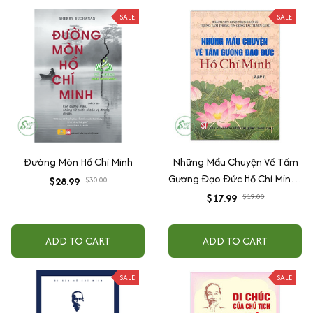
SALE
SALE
Đường Mòn Hồ Chí Minh
Những Mẩu Chuyện Về Tấm
Gương Đạo Đức Hồ Chí Minh -
$28.99
$30.00
Tập 1
$17.99
$19.00
ADD TO CART
ADD TO CART
SALE
SALE