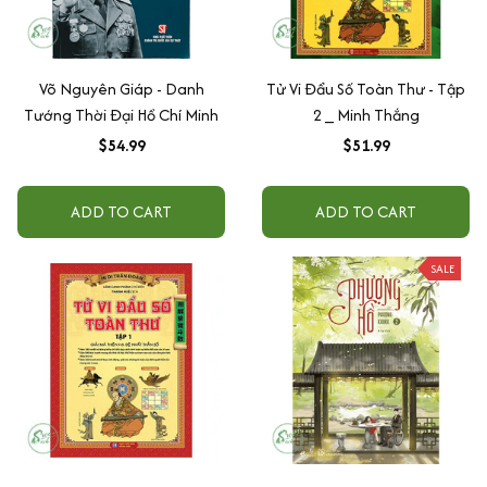
Võ Nguyên Giáp - Danh
Tử Vi Đẩu Số Toàn Thư - Tập
Tướng Thời Đại Hồ Chí Minh
2 _ Minh Thắng
$54.99
$51.99
ADD TO CART
ADD TO CART
SALE