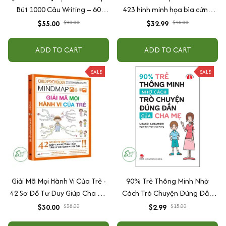
Bút 1000 Câu Writing – 60
423 hình minh họa bìa cứng
Ngày Gieo Trồng Tư Duy
cao cấp + tặng kèm vòng tay
$55.00
$90.00
$32.99
$48.00
Writing- Cải Thiện Kỹ Năng Viết
ADD TO CART
ADD TO CART
SALE
SALE
Giải Mã Mọi Hành Vi Của Trẻ -
90% Trẻ Thông Minh Nhờ
42 Sơ Đồ Tư Duy Giúp Cha Mẹ
Cách Trò Chuyện Đúng Đắn
Thấu Hiểu Tâm Lý Và Hành Vi
Của Cha Mẹ
$30.00
$38.00
$2.99
$15.00
Của Con