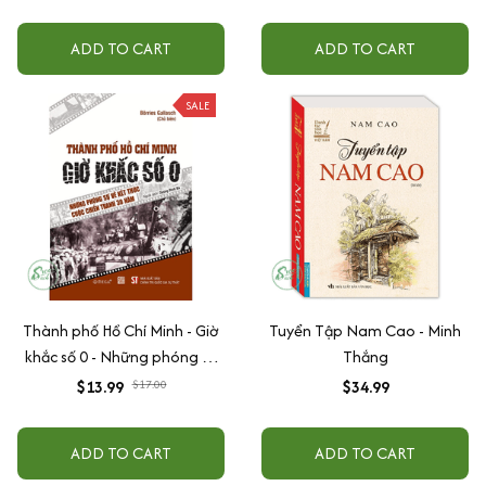
ADD TO CART
ADD TO CART
SALE
Thành phố Hồ Chí Minh - Giờ
Tuyển Tập Nam Cao - Minh
khắc số 0 - Những phóng sự
Thắng
về kết thúc cuộc chiến tranh
$13.99
$17.00
$34.99
30 năm
ADD TO CART
ADD TO CART