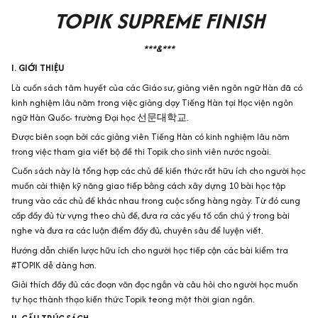
TOPIK SUPREME FINISH
***&***
I. GIỚI THIỆU
Là cuốn sách tâm huyết của các Giáo sư, giảng viên ngôn ngữ Hàn đã có
kinh nghiệm lâu năm trong việc giảng dạy Tiếng Hàn tại Học viện ngôn
ngữ Hàn Quốc- trường Đại học 선문대학교.
Được biên soạn bởi các giảng viên Tiếng Hàn có kinh nghiệm lâu năm
trong việc tham gia viết bộ đề thi Topik cho sinh viên nước ngoài.
Cuốn sách này là tổng hợp các chủ đề kiến thức rất hữu ích cho người học
muốn cải thiện kỹ năng giao tiếp bằng cách xây dựng 10 bài học tập
trung vào các chủ đề khác nhau trong cuộc sống hàng ngày. Từ đó cung
cấp đầy đủ từ vựng theo chủ đề, đưa ra các yếu tố cần chú ý trong bài
nghe và đưa ra các luận điểm đầy đủ, chuyên sâu để luyện viết.
Hướng dẫn chiến lược hữu ích cho người học tiếp cận các bài kiểm tra
#TOPIK
dễ dàng hơn.
Giải thích đầy đủ các đoạn văn đọc ngắn và câu hỏi cho người học muốn
tự học thành thạo kiến thức Topik teong một thời gian ngắn.