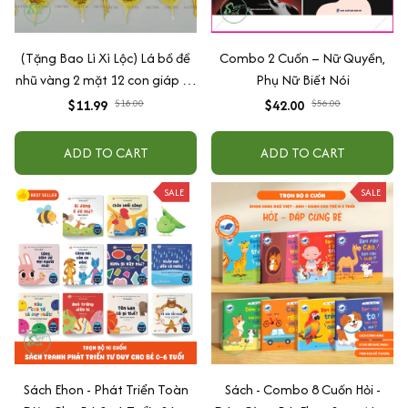
(Tặng Bao Lì Xì Lộc) Lá bồ đề
Combo 2 Cuốn – Nữ Quyền,
nhũ vàng 2 mặt 12 con giáp và
Phụ Nữ Biết Nói
phật bản mệnh, để ốp lưng
$11.99
$18.00
$42.00
$56.00
điện thoại, treo xe ô tô đã khai
quang
ADD TO CART
ADD TO CART
SALE
SALE
Sách Ehon - Phát Triển Toàn
Sách - Combo 8 Cuốn Hỏi -