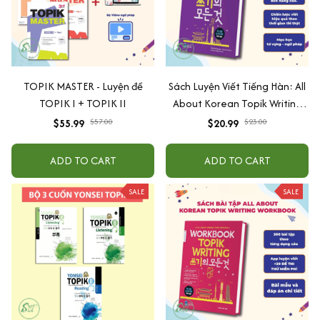
TOPIK MASTER - Luyện đề
Sách Luyện Viết Tiếng Hàn: All
TOPIK I + TOPIK II
About Korean Topik Writing
thi TOPIK II
$55.99
$57.00
$20.99
$23.00
ADD TO CART
ADD TO CART
SALE
SALE