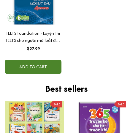
IELTS Foundation - Luyện thi
IELTS cho người mới bắt đầu
4 kỹ năng - Giúp bạn khởi đầu
$27.99
và luyện thi 4 kỹ năng IELTS
thành công
ADD TO CART
Best sellers
SALE
SALE