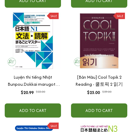
ADD TO CART
ADD TO CART
SALE
SALE
Luyện thi tiếng Nhật
[Bản Màu] Cool Topik 2
Bunpou.Dokkai marugoto
Reading - 쿨토픽 2 읽기
masuta N1
$20.99
$23.00
$25.00
$29.00
ADD TO CART
ADD TO CART
SALE