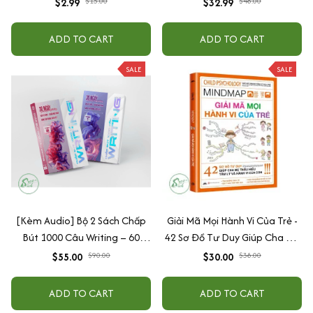
$2.99
$15.00
$32.99
$48.00
ADD TO CART
ADD TO CART
SALE
SALE
[Kèm Audio] Bộ 2 Sách Chấp
Giải Mã Mọi Hành Vi Của Trẻ -
Bút 1000 Câu Writing – 60
42 Sơ Đồ Tư Duy Giúp Cha Mẹ
Ngày Gieo Trồng Tư Duy
Thấu Hiểu Tâm Lý Và Hành Vi
$55.00
$90.00
$30.00
$38.00
Writing- Cải Thiện Kỹ Năng Viết
Của Con
ADD TO CART
ADD TO CART