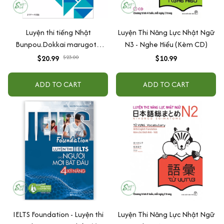
Luyện thi tiếng Nhật
Luyện Thi Năng Lực Nhật Ngữ
Bunpou.Dokkai marugoto
N3 - Nghe Hiểu (Kèm CD)
masuta N1
$20.99
$23.00
$10.99
ADD TO CART
ADD TO CART
IELTS Foundation - Luyện thi
Luyện Thi Năng Lực Nhật Ngữ