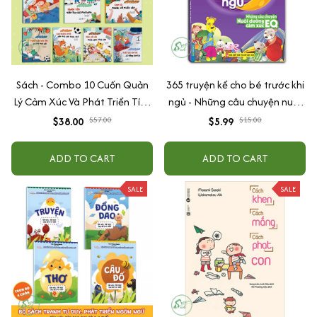
Sách - Combo 10 Cuốn Quản
365 truyện kể cho bé trước khi
Lý Cảm Xúc Và Phát Triển Tính
ngủ - Những câu chuyện nuôi
Cách Cho Bé Từ 2 - 6 Tuổi
dưỡng cảm xúc EQ (2-12 tuổi)
$38.00
$57.00
$5.99
$15.00
ADD TO CART
ADD TO CART
SALE
SALE