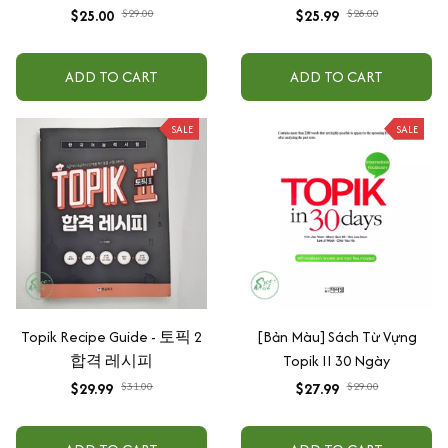
Intermediate Vocabulary
$25.00
$29.00
$25.99
$28.00
Topik in 30 days
ADD TO CART
ADD TO CART
SALE
SALE
Topik Recipe Guide - 토픽 2
[Bản Màu] Sách Từ Vựng
합격 레시피
Topik II 30 Ngày
$29.99
$31.00
$27.99
$29.00