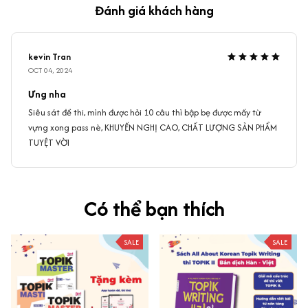
Đánh giá khách hàng
kevin Tran
OCT 04, 2024
Ưng nha
Siêu sát đề thi, mình được hỏi 10 câu thì bập bẹ được mấy từ
vựng xong pass nè, KHUYẾN NGHỊ CAO, CHẤT LƯỢNG SẢN PHẨM
TUYỆT VỜI
Có thể bạn thích
SALE
SALE