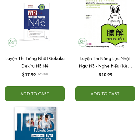
Luyện Thi Tiếng Nhật Gokaku
Luyện Thi Năng Lực Nhật
Dekiru N5.N4
Ngữ N3 - Nghe Hiểu (Kèm
CD)
$17.99
$20.00
$10.99
ADD TO CART
ADD TO CART