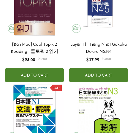
[Bản Màu] Cool Topik 2
Luyện Thi Tiếng Nhật Gokaku
Reading - 쿨토픽 2 읽기
Dekiru N5.N4
$25.00
$29.00
$17.99
$20.00
ADD TO CART
ADD TO CART
SALE