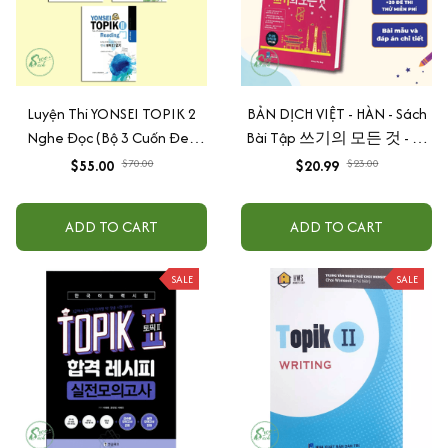
Luyện Thi YONSEI TOPIK 2
BẢN DỊCH VIỆT - HÀN - Sách
Nghe Đọc (Bộ 3 Cuốn Đen
Bài Tập 쓰기의 모든 것 - All
Trắng)
About Korean Topik Writing
$55.00
$70.00
$20.99
$23.00
thi TOPIK II
ADD TO CART
ADD TO CART
SALE
SALE