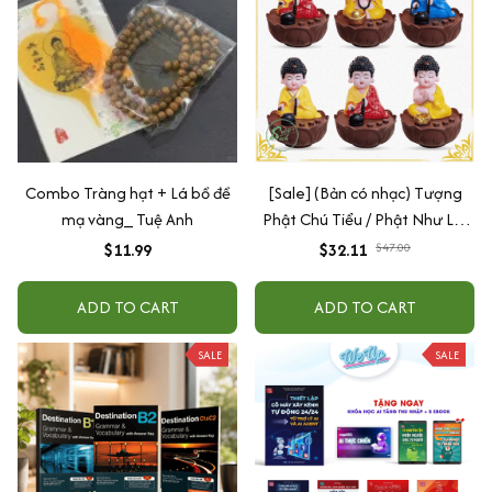
Combo Tràng hạt + Lá bồ đề
[Sale] (Bản có nhạc) Tượng
mạ vàng_ Tuệ Anh
Phật Chú Tiểu / Phật Như Lai
Gõ Mõ Tụng Kinh Có 6 Bài
$11.99
$32.11
$47.00
Nhạc (Ship 4-7 ngày)
ADD TO CART
ADD TO CART
SALE
SALE