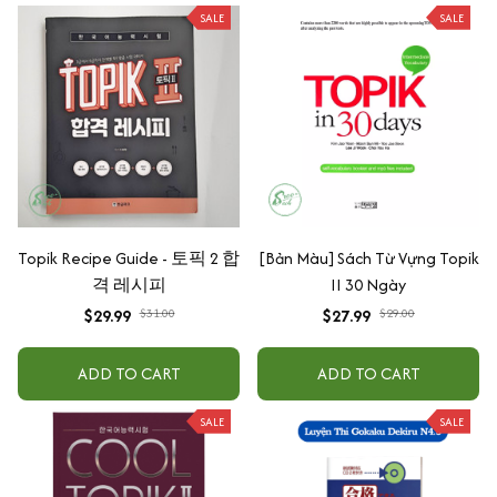
SALE
SALE
Topik Recipe Guide - 토픽 2 합
[Bản Màu] Sách Từ Vựng Topik
격 레시피
II 30 Ngày
$29.99
$31.00
$27.99
$29.00
ADD TO CART
ADD TO CART
SALE
SALE