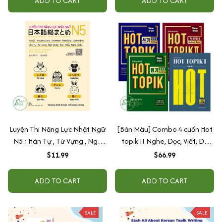
ADD TO CART
ADD TO CART
Luyện Thi Năng Lực Nhật Ngữ
[Bản Màu] Combo 4 cuốn Hot
N5 : Hán Tự , Từ Vựng , Ngữ
topik II Nghe, Đọc, Viết, Đề
Pháp , Đọc Hiểu , Nghe Hiểu
bản mới - 핫 토픽 2
$11.99
$66.99
ADD TO CART
ADD TO CART
SALE
SALE