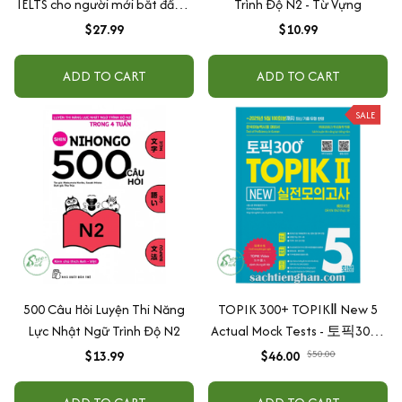
IELTS cho người mới bắt đầu 4
Trình Độ N2 - Từ Vựng
kỹ năng - Giúp bạn khởi đầu và
$27.99
$10.99
luyện thi 4 kỹ năng IELTS thành
công
ADD TO CART
ADD TO CART
SALE
500 Câu Hỏi Luyện Thi Năng
TOPIK 300+ TOPIKⅡ New 5
Lực Nhật Ngữ Trình Độ N2
Actual Mock Tests - 토픽300+
TOPIKⅡ New 실전모의고사 5
$13.99
$46.00
$50.00
회- Bản 2025