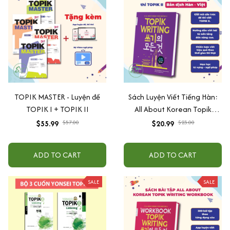
TOPIK MASTER - Luyện đề
Sách Luyện Viết Tiếng Hàn:
TOPIK I + TOPIK II
All About Korean Topik
Writing thi TOPIK II
$55.99
$57.00
$20.99
$23.00
ADD TO CART
ADD TO CART
SALE
SALE