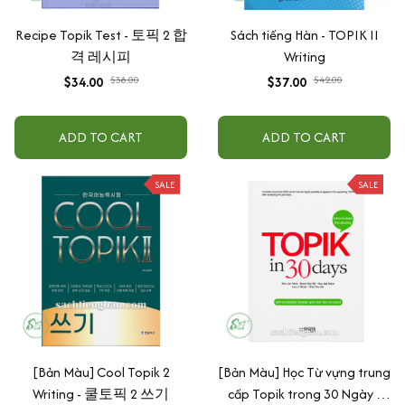
Recipe Topik Test - 토픽 2 합
Sách tiếng Hàn - TOPIK II
격 레시피
Writing
$34.00
$38.00
$37.00
$42.00
ADD TO CART
ADD TO CART
SALE
SALE
[Bản Màu] Cool Topik 2
[Bản Màu] Học Từ vựng trung
Writing - 쿨토픽 2 쓰기
cấp Topik trong 30 Ngày -