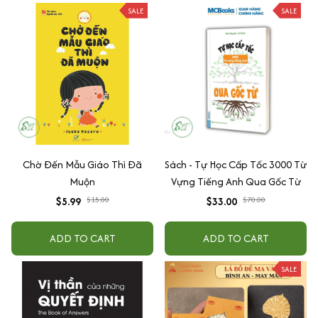
SALE
SALE
Chờ Đến Mẫu Giáo Thì Đã
Sách - Tự Học Cấp Tốc 3000 Từ
Muộn
Vựng Tiếng Anh Qua Gốc Từ
$5.99
$15.00
$33.00
$70.00
ADD TO CART
ADD TO CART
SALE