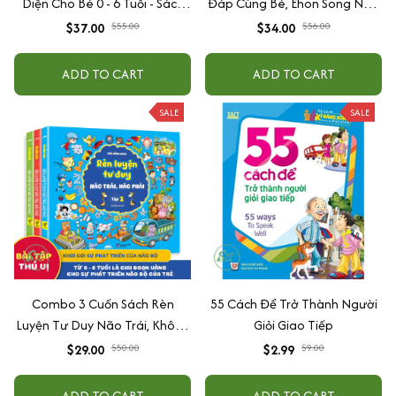
Diện Cho Bé 0 - 6 Tuổi - Sách
Đáp Cùng Bé, Ehon Song Ngữ
Song Ngữ Việt - Anh
Việt - Anh - Dành Cho Bé Từ 0
$37.00
$55.00
$34.00
$56.00
-3 Tuổi
ADD TO CART
ADD TO CART
SALE
SALE
Combo 3 Cuốn Sách Rèn
55 Cách Để Trở Thành Người
Luyện Tư Duy Não Trái, Không
Giỏi Giao Tiếp
Não Phải - Đánh Thức Tiềm
$29.00
$50.00
$2.99
$9.00
Năng Trí Tuệ Cho Bé (3-6 Tuổi)
ADD TO CART
ADD TO CART