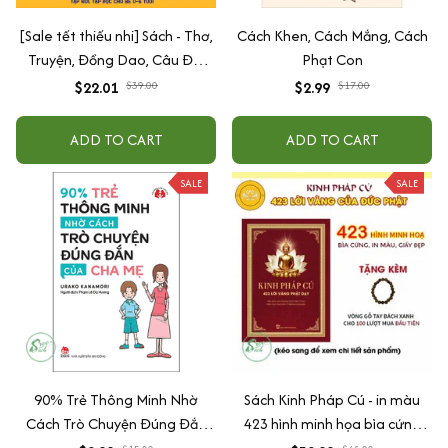
[Sale tết thiếu nhi] Sách - Thơ,
Cách Khen, Cách Mắng, Cách
Truyện, Đồng Dao, Câu Đố,
Phạt Con
Tập Nói Tập Đọc Cho Bé 0-6
$22.01
$39.00
$2.99
$17.00
Tuổi - Combo 4 Quyển
ADD TO CART
ADD TO CART
SALE
SALE
90% Trẻ Thông Minh Nhờ
Sách Kinh Pháp Cú - in màu
Cách Trò Chuyện Đúng Đắn
423 hình minh họa bìa cứng
Của Cha Mẹ
cao cấp + tặng kèm vòng tay