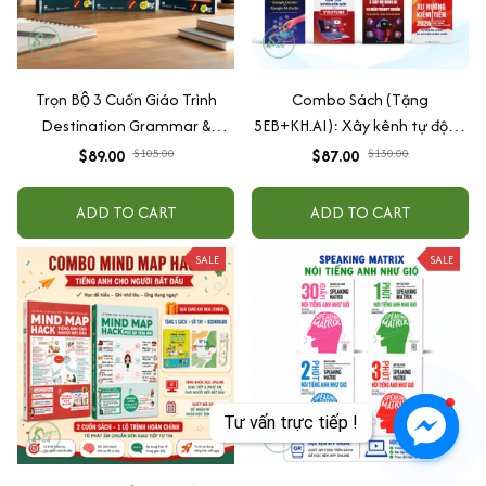
Trọn Bộ 3 Cuốn Giáo Trình
Combo Sách (Tặng
Destination Grammar &
5EB+KH.AI): Xây kênh tự động
Vocabulary B1, B2 và C1&C2 (
AI Agent + AI siêu mạnh + 3
$89.00
$105.00
$87.00
$130.00
Lẻ Tùy Chọn )
cấp độ AI + Kiếm tiền Youtube
+ Xu hướng
ADD TO CART
ADD TO CART
SALE
SALE