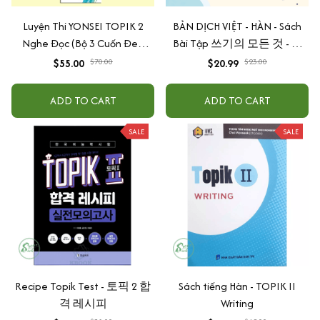
Luyện Thi YONSEI TOPIK 2
BẢN DỊCH VIỆT - HÀN - Sách
Nghe Đọc (Bộ 3 Cuốn Đen
Bài Tập 쓰기의 모든 것 - All
Trắng)
About Korean Topik Writing
$55.00
$70.00
$20.99
$23.00
thi TOPIK II
ADD TO CART
ADD TO CART
SALE
SALE
Recipe Topik Test - 토픽 2 합
Sách tiếng Hàn - TOPIK II
격 레시피
Writing