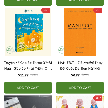
SALE
SALE
Truyện Kể Cho Bé Trước Giờ Đi
MANIFEST – 7 Bước Để Thay
Ngủ - Giúp Bé Phát Triển IQ Và
Đổi Cuộc Đời Bạn Mãi Mãi
EQ
$11.99
$22.00
$8.99
$20.00
ADD TO CART
ADD TO CART
SALE