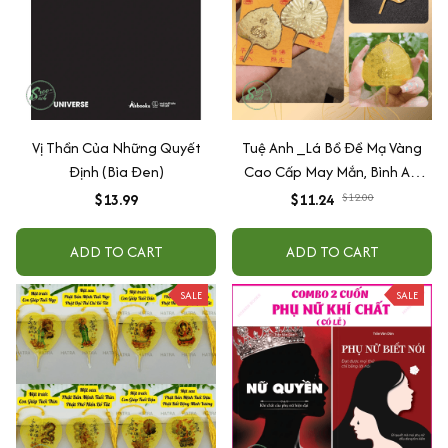
Vị Thần Của Những Quyết
Tuệ Anh _Lá Bồ Đề Mạ Vàng
Định (Bìa Đen)
Cao Cấp May Mắn, Bình An,
Chiêu Tài Lộc
$13.99
$11.24
$12.00
ADD TO CART
ADD TO CART
SALE
SALE