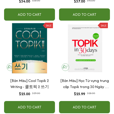
$34.00
$38.00
$37.00
$42.00
ADD TO CART
ADD TO CART
SALE
SALE
[Bản Màu] Cool Topik 2
[Bản Màu] Học Từ vựng trung
Writing - 쿨토픽 2 쓰기
cấp Topik trong 30 Ngày -
Intermediate Vocabulary
$25.00
$29.00
$25.99
$28.00
Topik in 30 days
ADD TO CART
ADD TO CART