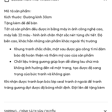
Mô tả sản phẩm:
Kích thước: Đường kính 30cm
Tặng kèm đế để bàn
Tất cả sản phẩm đều được in bằng máy in ảnh công nghệ cao,
máy lab 12 màu - hình ảnh chân thật sắc nét từng chi tiết. Độ
bền cao, khác hẳn những sản phẩm khác ngoài thị trường
Khung tranh chắc chắn, mặt sau được gia công tỉ mỉ đảm
bảo độ hoàn thiện và thẩm mỹ cao của sản phẩm
Chất liệu tráng gương giúp bạn dễ dàng lau chùi mà
không ảnh hưởng đến về mặt trang, tạo được độ sang
trọng của bức tranh và không gian
Khi nhận được tranh bạn bóc lớp seal tranh ở ngoài để tranh
tráng gương đạt được độ bóng nhất định. Đặt lên đế tặng kèm
SHIPPING - CHÍNH SÁCH VẬN CHUYỂN