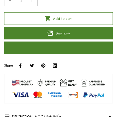
Add to cart
Buy now
Share
DESCRIPTION - MÔ TẢ SẢN PHẨM