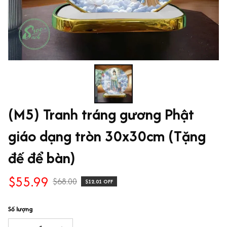
(M5) Tranh tráng gương Phật 
giáo dạng tròn 30x30cm (Tặng 
đế để bàn)
$55.99
$68.00
$12.01 OFF
Số lượng