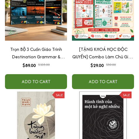
Trọn Bộ 3 Cuốn Giáo Trình
[TẶNG KHOÁ HỌC ĐỘC
Destination Grammar &
QUYỀN] Combo Làm Chủ Giao
Vocabulary B1, B2 và C1&C2 (
Tiếp: Sách Mindmap Giao Tiếp
$89.00
$105.00
$29.00
$50.00
Lẻ Tùy Chọn )
+ Hack Phát Âm Tiếng Anh
Cho Người Mới Bắt Đầu
ADD TO CART
ADD TO CART
SALE
SALE