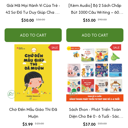
Giải Mã Mọi Hành Vi Của Trẻ -
[Kèm Audio] Bộ 2 Sách Chấp
42 Sơ Đồ Tư Duy Giúp Cha Mẹ
Bút 1000 Câu Writing – 60
Thấu Hiểu Tâm Lý Và Hành Vi
Ngày Gieo Trồng Tư Duy
$30.00
$38.00
$55.00
$90.00
Của Con
Writing- Cải Thiện Kỹ Năng Viết
ADD TO CART
ADD TO CART
SALE
SALE
Chờ Đến Mẫu Giáo Thì Đã
Sách Ehon - Phát Triển Toàn
Muộn
Diện Cho Bé 0 - 6 Tuổi - Sách
Song Ngữ Việt - Anh
$5.99
$15.00
$37.00
$55.00