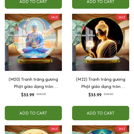
ADD TO CART
ADD TO CART
SALE
SALE
(M20) Tranh tráng gương
(M12) Tranh tráng gương
Phật giáo dạng tròn
Phật giáo dạng tròn
30x30cm (Tặng đế để bàn)
30x30cm (Tặng đế để bàn)
$55.99
$68.00
$55.99
$68.00
ADD TO CART
ADD TO CART
SALE
SALE