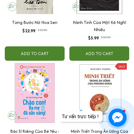
Từng Bước Nở Hoa Sen
Hành Tinh Của Một Kẻ Nghĩ
Nhiều
$12.99
$15.00
$5.99
$15.00
ADD TO CART
ADD TO CART
SALE
Bác Sĩ Riêng Của Bé Yêu -
Minh Triết Trong Ăn Uống Của