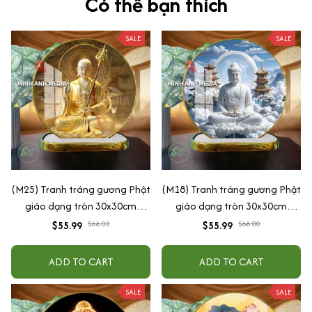
Có thể bạn thích
SALE
SALE
(M25) Tranh tráng gương Phật
(M18) Tranh tráng gương Phật
giáo dạng tròn 30x30cm
giáo dạng tròn 30x30cm
(Tặng đế để bàn)
(Tặng đế để bàn)
$55.99
$68.00
$55.99
$68.00
ADD TO CART
ADD TO CART
SALE
SALE