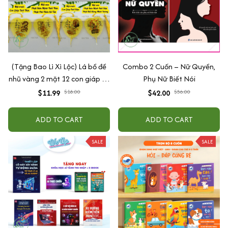
(Tặng Bao Lì Xì Lộc) Lá bồ đề
Combo 2 Cuốn – Nữ Quyền,
nhũ vàng 2 mặt 12 con giáp và
Phụ Nữ Biết Nói
phật bản mệnh, để ốp lưng
$11.99
$18.00
$42.00
$56.00
điện thoại, treo xe ô tô đã khai
quang
ADD TO CART
ADD TO CART
SALE
SALE