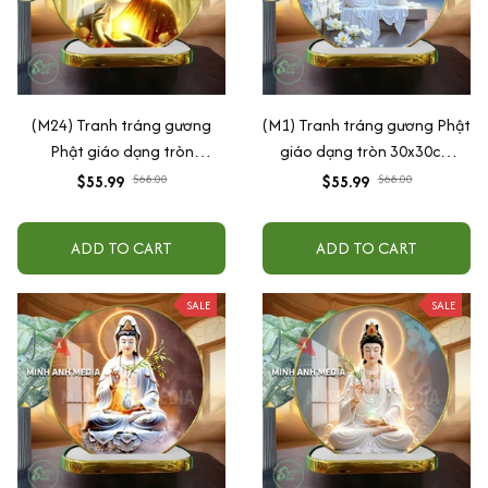
(M24) Tranh tráng gương
(M1) Tranh tráng gương Phật
Phật giáo dạng tròn
giáo dạng tròn 30x30cm
30x30cm (Tặng đế để bàn)
(Tặng đế để bàn)
$55.99
$68.00
$55.99
$68.00
ADD TO CART
ADD TO CART
SALE
SALE