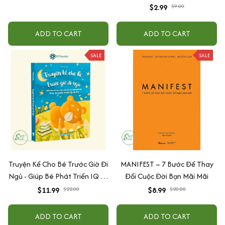
$2.99
$9.00
ADD TO CART
ADD TO CART
SALE
SALE
Truyện Kể Cho Bé Trước Giờ Đi
MANIFEST – 7 Bước Để Thay
Ngủ - Giúp Bé Phát Triển IQ Và
Đổi Cuộc Đời Bạn Mãi Mãi
EQ
$11.99
$22.00
$8.99
$20.00
ADD TO CART
ADD TO CART