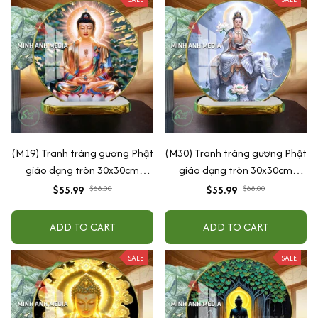
(M19) Tranh tráng gương Phật
(M30) Tranh tráng gương Phật
giáo dạng tròn 30x30cm
giáo dạng tròn 30x30cm
(Tặng đế để bàn)
(Tặng đế để bàn)
$55.99
$68.00
$55.99
$68.00
ADD TO CART
ADD TO CART
SALE
SALE