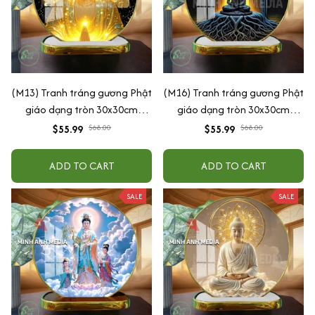
(M13) Tranh tráng gương Phật
(M16) Tranh tráng gương Phật
giáo dạng tròn 30x30cm
giáo dạng tròn 30x30cm
(Tặng đế để bàn)
(Tặng đế để bàn)
$55.99
$68.00
$55.99
$68.00
ADD TO CART
ADD TO CART
SALE
SALE