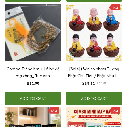
SALE
Combo Tràng hạt + Lá bồ đề
[Sale] (Bản có nhạc) Tượng
mạ vàng_ Tuệ Anh
Phật Chú Tiểu / Phật Như Lai
Gõ Mõ Tụng Kinh Có 6 Bài
$11.99
$32.11
$47.00
Nhạc (Ship 4-7 ngày)
ADD TO CART
ADD TO CART
SALE
SALE