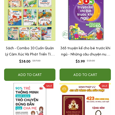
Sách - Combo 10 Cuốn Quản
365 truyện kể cho bé trước khi
Lý Cảm Xúc Và Phát Triển Tính
ngủ - Những câu chuyện nuôi
Cách Cho Bé Từ 2 - 6 Tuổi
dưỡng cảm xúc EQ (2-12 tuổi)
$38.00
$57.00
$5.99
$15.00
ADD TO CART
ADD TO CART
SALE
SALE