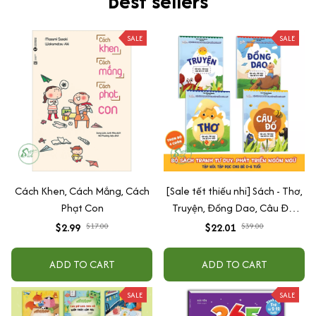
Best sellers
SALE
SALE
Cách Khen, Cách Mắng, Cách
[Sale tết thiếu nhi] Sách - Thơ,
Phạt Con
Truyện, Đồng Dao, Câu Đố,
Tập Nói Tập Đọc Cho Bé 0-6
$2.99
$17.00
$22.01
$39.00
Tuổi - Combo 4 Quyển
ADD TO CART
ADD TO CART
SALE
SALE