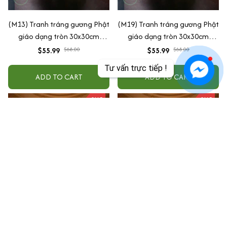
(M13) Tranh tráng gương Phật
(M19) Tranh tráng gương Phật
giáo dạng tròn 30x30cm
giáo dạng tròn 30x30cm
(Tặng đế để bàn)
(Tặng đế để bàn)
$55.99
$68.00
$55.99
$68.00
Tư vấn trực tiếp !
ADD TO CART
ADD TO CART
SALE
SALE
(M30) Tranh tráng gương Phật
(M17) Tranh tráng gương Phật
giáo dạng tròn 30x30cm
giáo dạng tròn 30x30cm