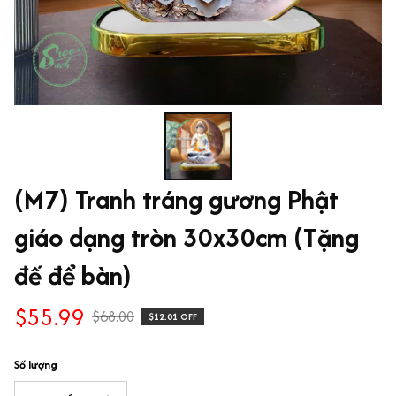
(M7) Tranh tráng gương Phật 
giáo dạng tròn 30x30cm (Tặng 
đế để bàn)
$55.99
$68.00
$12.01 OFF
Số lượng