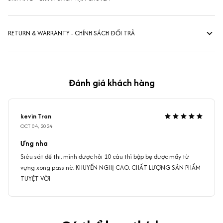
RETURN & WARRANTY - CHÍNH SÁCH ĐỔI TRẢ
Đánh giá khách hàng
kevin Tran
OCT 04, 2024
Ưng nha
Siêu sát đề thi, mình được hỏi 10 câu thì bập bẹ được mấy từ
vựng xong pass nè, KHUYẾN NGHỊ CAO, CHẤT LƯỢNG SẢN PHẨM
TUYỆT VỜI