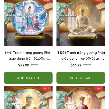
(M4) Tranh tráng gương Phật
(M23) Tranh tráng gương Phật
giáo dạng tròn 30x30cm
giáo dạng tròn 30x30cm
(Tặng đế để bàn)
(Tặng đế để bàn)
$55.99
$68.00
$55.99
$68.00
ADD TO CART
ADD TO CART
SALE
SALE