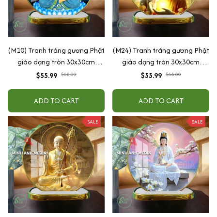
(M10) Tranh tráng gương Phật
(M24) Tranh tráng gương Phật
giáo dạng tròn 30x30cm
giáo dạng tròn 30x30cm
(Tặng đế để bàn)
(Tặng đế để bàn)
$55.99
$68.00
$55.99
$68.00
ADD TO CART
ADD TO CART
SALE
SALE