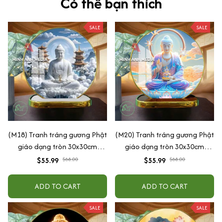
Có thể bạn thích
SALE
SALE
(M18) Tranh tráng gương Phật
(M20) Tranh tráng gương Phật
giáo dạng tròn 30x30cm
giáo dạng tròn 30x30cm
(Tặng đế để bàn)
(Tặng đế để bàn)
$55.99
$68.00
$55.99
$68.00
ADD TO CART
ADD TO CART
SALE
SALE