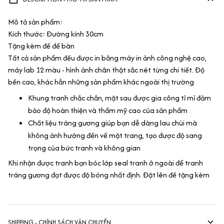
Mô tả sản phẩm:
Kích thước: Đường kính 30cm
Tặng kèm đế để bàn
Tất cả sản phẩm đều được in bằng máy in ảnh công nghệ cao,
máy lab 12 màu - hình ảnh chân thật sắc nét từng chi tiết. Độ
bền cao, khác hẳn những sản phẩm khác ngoài thị trường
Khung tranh chắc chắn, mặt sau được gia công tỉ mỉ đảm
bảo độ hoàn thiện và thẩm mỹ cao của sản phẩm
Chất liệu tráng gương giúp bạn dễ dàng lau chùi mà
không ảnh hưởng đến về mặt trang, tạo được độ sang
trọng của bức tranh và không gian
Khi nhận được tranh bạn bóc lớp seal tranh ở ngoài để tranh
tráng gương đạt được độ bóng nhất định. Đặt lên đế tặng kèm
SHIPPING - CHÍNH SÁCH VẬN CHUYỂN