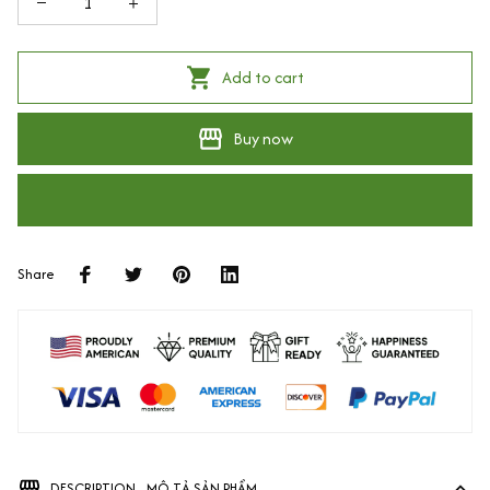
Add to cart
Buy now
Share
DESCRIPTION - MÔ TẢ SẢN PHẨM