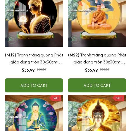
(M12) Tranh tráng gương Phật
(M22) Tranh tráng gương Phật
giáo dạng tròn 30x30cm
giáo dạng tròn 30x30cm
(Tặng đế để bàn)
(Tặng đế để bàn)
$55.99
$68.00
$55.99
$68.00
ADD TO CART
ADD TO CART
SALE
SALE