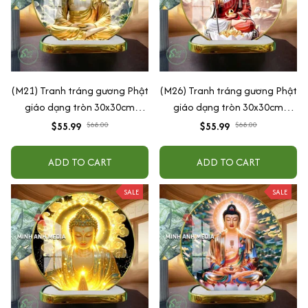
(M21) Tranh tráng gương Phật
(M26) Tranh tráng gương Phật
giáo dạng tròn 30x30cm
giáo dạng tròn 30x30cm
(Tặng đế để bàn)
(Tặng đế để bàn)
$55.99
$68.00
$55.99
$68.00
ADD TO CART
ADD TO CART
SALE
SALE