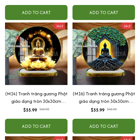
ADD TO CART
ADD TO CART
SALE
SALE
(M14) Tranh tráng gương Phật
(M16) Tranh tráng gương Phật
giáo dạng tròn 30x30cm
giáo dạng tròn 30x30cm
(Tặng đế để bàn)
(Tặng đế để bàn)
$55.99
$68.00
$55.99
$68.00
ADD TO CART
ADD TO CART
SALE
SALE