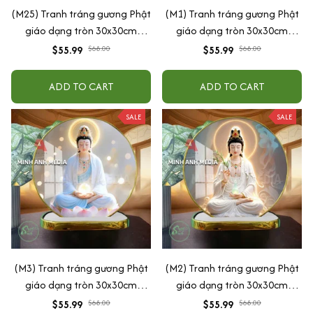
(M25) Tranh tráng gương Phật
(M1) Tranh tráng gương Phật
giáo dạng tròn 30x30cm
giáo dạng tròn 30x30cm
(Tặng đế để bàn)
(Tặng đế để bàn)
$55.99
$68.00
$55.99
$68.00
ADD TO CART
ADD TO CART
SALE
SALE
(M3) Tranh tráng gương Phật
(M2) Tranh tráng gương Phật
giáo dạng tròn 30x30cm
giáo dạng tròn 30x30cm
(Tặng đế để bàn)
(Tặng đế để bàn)
$55.99
$68.00
$55.99
$68.00