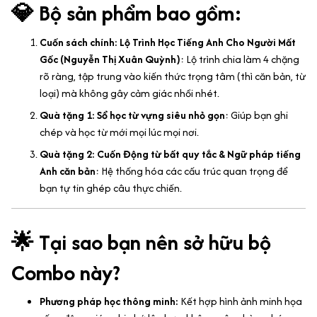
💎 Bộ sản phẩm bao gồm:
Cuốn sách chính: Lộ Trình Học Tiếng Anh Cho Người Mất
Gốc (Nguyễn Thị Xuân Quỳnh)
: Lộ trình chia làm 4 chặng
rõ ràng, tập trung vào kiến thức trọng tâm (thì căn bản, từ
loại) mà không gây cảm giác nhồi nhét.
Quà tặng 1: Sổ học từ vựng siêu nhỏ gọn
: Giúp bạn ghi
chép và học từ mới mọi lúc mọi nơi.
Quà tặng 2: Cuốn Động từ bất quy tắc & Ngữ pháp tiếng
Anh căn bản
: Hệ thống hóa các cấu trúc quan trọng để
bạn tự tin ghép câu thực chiến.
🌟 Tại sao bạn nên sở hữu bộ
Combo này?
Phương pháp học thông minh:
Kết hợp hình ảnh minh họa