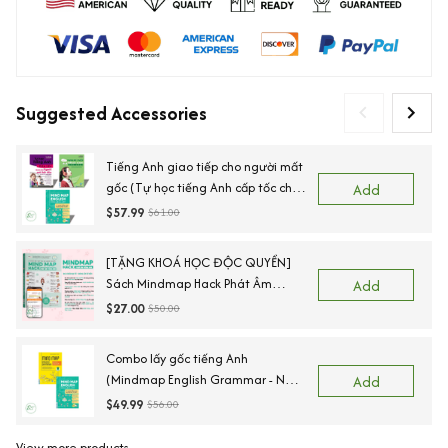
Suggested Accessories
Tiếng Anh giao tiếp cho người mất
gốc (Tự học tiếng Anh cấp tốc cho
Add
người mới bắt đầu+Tự học nghe
$57.99
$61.00
nói tiếng Anh căn bản+Mindmap
Vocabulary)
[TẶNG KHOÁ HỌC ĐỘC QUYỀN]
Sách Mindmap Hack Phát Âm
Add
Tiếng Anh Cho Người Mới Bắt Đầu,
$27.00
$50.00
Lộ Trình 55 Ngày Chinh Phục IPA
Combo lấy gốc tiếng Anh
(Mindmap English Grammar - Ngữ
Add
Pháp Tiếng Anh Bằng Sơ Đồ Tư
$49.99
$56.00
Duy + Mind Map English Vocabulary
- Từ Vựng Tiếng Anh Qua Sơ Đồ
View more products
Vi