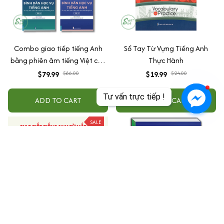
Combo giao tiếp tiếng Anh
Sổ Tay Từ Vựng Tiếng Anh
bằng phiên âm tiếng Việt cho
Thực Hành
người mất gốc (Bình dân học
$79.99
$86.00
$19.99
$24.00
vụ tiếng Anh tập 1 + tập 2 + Tự
học tiếng anh cấp tốc dành
ADD TO CART
ADD TO CART
cho người mới bắt đầu)
SALE