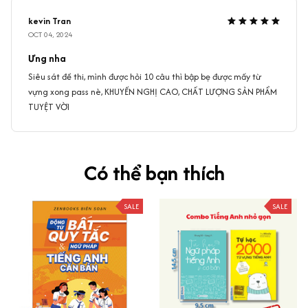
kevin Tran
OCT 04, 2024
Ưng nha
Siêu sát đề thi, mình được hỏi 10 câu thì bập bẹ được mấy từ
vựng xong pass nè, KHUYẾN NGHỊ CAO, CHẤT LƯỢNG SẢN PHẨM
TUYỆT VỜI
Có thể bạn thích
SALE
SALE