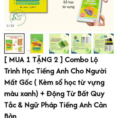
1 / 12
[ MUA 1 TẶNG 2 ] Combo Lộ 
Trình Học Tiếng Anh Cho Người 
Mất Gốc ( Kèm sổ học từ vựng 
màu xanh) + Động Từ Bất Quy 
Tắc & Ngữ Pháp Tiếng Anh Cản 
Bản