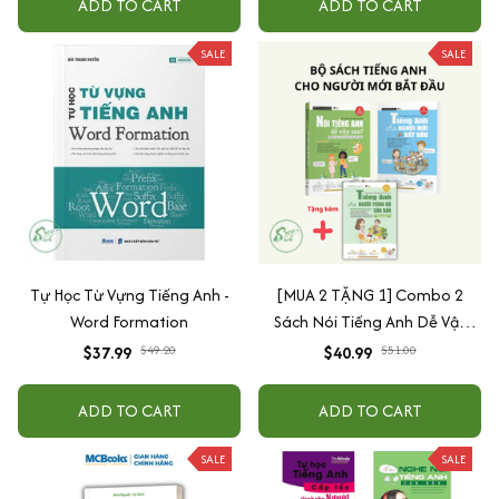
ADD TO CART
ADD TO CART
SALE
SALE
Tự Học Từ Vựng Tiếng Anh -
[MUA 2 TẶNG 1] Combo 2
Word Formation
Sách Nói Tiếng Anh Dễ Vậy
Sao Và Tiếng Anh Dành Cho
$37.99
$49.20
$40.99
$51.00
Người Mời Bắt Đầu ( tặng
Tiếng Anh Cho Người Trình Độ
ADD TO CART
ADD TO CART
Căn Bản)
SALE
SALE