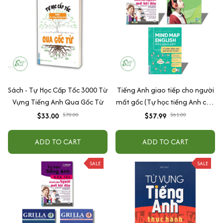
Sách - Tự Học Cấp Tốc 3000 Từ
Tiếng Anh giao tiếp cho người
Vựng Tiếng Anh Qua Gốc Từ
mất gốc (Tự học tiếng Anh cấp
tốc cho người mới bắt đầu+Tự
$33.00
$70.00
$57.99
$61.00
học nghe nói tiếng Anh căn
bản+Mindmap Vocabulary)
ADD TO CART
ADD TO CART
SALE
SALE