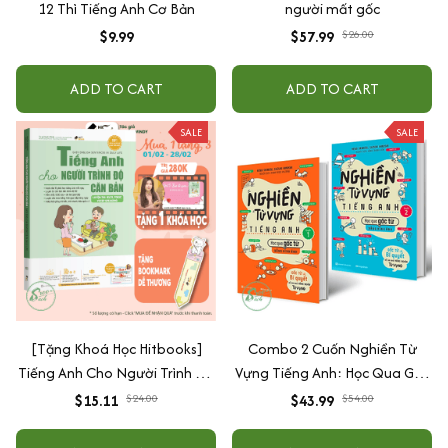
12 Thì Tiếng Anh Cơ Bản
người mất gốc
$9.99
$57.99
$26.00
ADD TO CART
ADD TO CART
SALE
SALE
[Tặng Khoá Học Hitbooks]
Combo 2 Cuốn Nghiền Từ
Tiếng Anh Cho Người Trình Độ
Vựng Tiếng Anh: Học Qua Gốc
Căn Bản
Từ Bằng Hình Ảnh
$15.11
$24.00
$43.99
$54.00