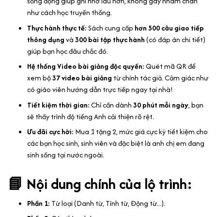
sống động giúp ghi nhớ lâu hơn, không gây nhàm chán
như cách học truyền thống.
Thực hành thực tế:
Sách cung cấp
hơn 500 câu giao tiếp
thông dụng
và
300 bài tập thực hành
(có đáp án chi tiết)
giúp bạn học đâu chắc đó.
Hệ thống Video bài giảng độc quyền:
Quét mã QR để
xem bộ
37 video bài giảng
từ chính tác giả. Cảm giác như
có giáo viên hướng dẫn trực tiếp ngay tại nhà!
Tiết kiệm thời gian:
Chỉ cần dành
30 phút mỗi ngày
, bạn
sẽ thấy trình độ tiếng Anh cải thiện rõ rệt.
Ưu đãi cực hời:
Mua 1 tặng 2, mức giá cực kỳ tiết kiệm cho
các bạn học sinh, sinh viên và đặc biệt là anh chị em đang
sinh sống tại nước ngoài.
📘 Nội dung chính của lộ trình:
Phần 1:
Từ loại (Danh từ, Tính từ, Động từ...).