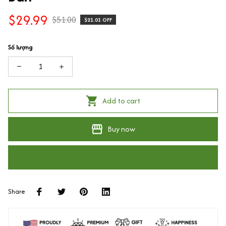
$29.99
$51.00
$21.01 OFF
Số lượng
Add to cart
Buy now
Share