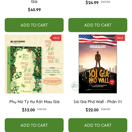
Già
$24.99
$27.00
$40.99
ADD TO CART
ADD TO CART
SALE
SALE
Phụ Nữ Tỳ Hư Rất Mau Già
Sói Già Phố Wall - Phần III
$32.00
$45.00
$22.00
$26.00
ADD TO CART
ADD TO CART