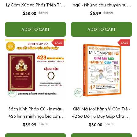
Lý Cảm Xúc Và Phát Triển Tính
ngủ - Những câu chuyện nuôi
Cách Cho Bé Từ 2 - 6 Tuổi
dưỡng cảm xúc EQ (2-12 tuổi)
$38.00
$57.00
$5.99
$15.00
ADD TO CART
ADD TO CART
SALE
SALE
Sách Kinh Pháp Cú - in màu
Giải Mã Mọi Hành Vi Của Trẻ -
423 hình minh họa bìa cứng
42 Sơ Đồ Tư Duy Giúp Cha Mẹ
cao cấp + tặng kèm vòng tay
Thấu Hiểu Tâm Lý Và Hành Vi
$32.99
$48.00
$30.00
$38.00
Của Con