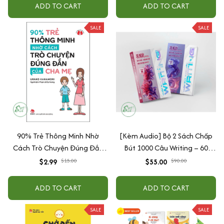
ADD TO CART
ADD TO CART
SALE
SALE
90% Trẻ Thông Minh Nhờ
[Kèm Audio] Bộ 2 Sách Chấp
Cách Trò Chuyện Đúng Đắn
Bút 1000 Câu Writing – 60
Của Cha Mẹ
Ngày Gieo Trồng Tư Duy
$2.99
$15.00
$55.00
$90.00
Writing- Cải Thiện Kỹ Năng Viết
ADD TO CART
ADD TO CART
SALE
SALE