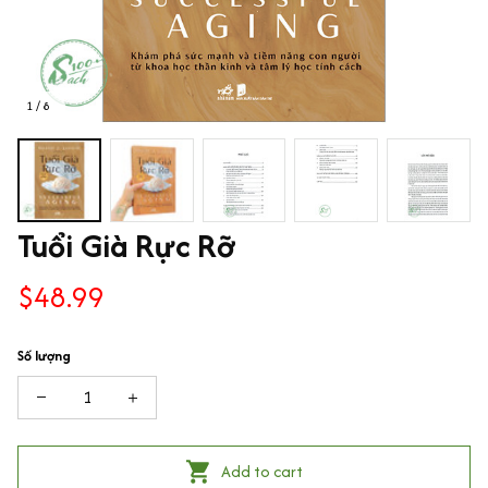
1 / 8
Tuổi Già Rực Rỡ
$48.99
Số lượng
Add to cart