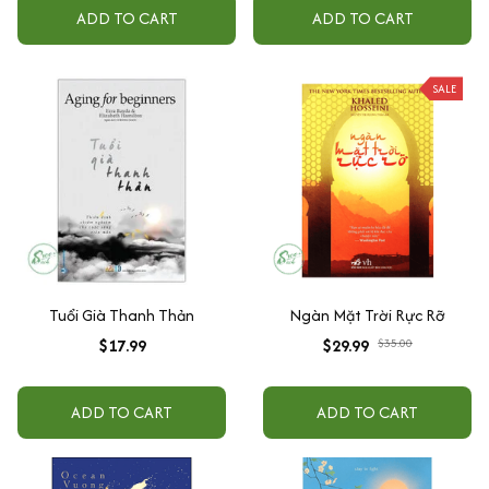
ADD TO CART
ADD TO CART
SALE
Tuổi Già Thanh Thản
Ngàn Mặt Trời Rực Rỡ
$17.99
$29.99
$35.00
ADD TO CART
ADD TO CART