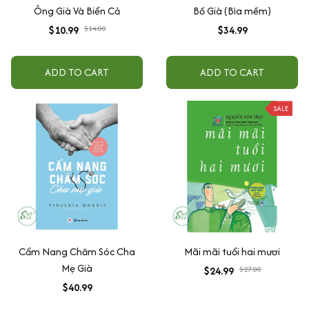
Ông Già Và Biển Cả
Bố Già (Bìa mềm)
$10.99
$14.00
$34.99
ADD TO CART
ADD TO CART
SALE
Cẩm Nang Chăm Sóc Cha
Mãi mãi tuổi hai mươi
Mẹ Già
$24.99
$27.00
$40.99