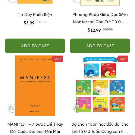
Tư Duy Phản Biện
Phương Pháp Giáo Dục Sớm
Montessori Cho Trẻ Từ 0 – 3
$5.99
$15.00
Tuổi
$12.99
$21.00
ADD TO CART
ADD TO CART
SALE
SALE
MANIFEST – 7 Bước Để Thay
Bộ Ehon toán học đầu đời cho
Đổi Cuộc Đời Bạn Mãi Mãi
bé từ 0-3 tuổi: Cùng con học