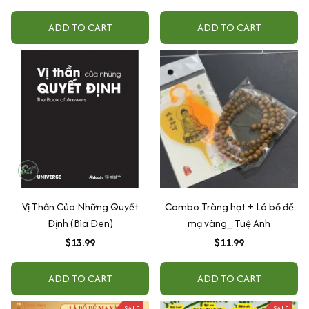
ADD TO CART
ADD TO CART
Vị Thần Của Những Quyết
Combo Tràng hạt + Lá bồ đề
Định (Bìa Đen)
mạ vàng_ Tuệ Anh
$13.99
$11.99
ADD TO CART
ADD TO CART
SALE
SALE