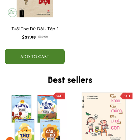
Tuổi Thơ Dữ Dội - Tập 1
$27.99
$30.00
ADD TO CART
Best sellers
SALE
SALE