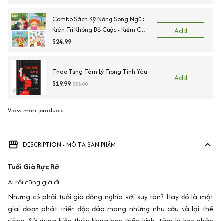
Combo Sách Kỹ Năng Song Ngữ:
Kiên Trì Không Bỏ Cuộc - Kiềm Chế
Add
Cơn Tức Giận - Ngõ Lời Khi Cần
$24.99
Giúp - Sẵn Sàng Để Đến Trường.
Thao Túng Tâm Lý Trong Tình Yêu
Add
$19.99
$33.00
View more products
DESCRIPTION - MÔ TẢ SẢN PHẨM
Tuổi Già Rực Rỡ
Ai rồi cũng già đi…
Nhưng có phải tuổi già đồng nghĩa với suy tàn? Hay đó là một
giai đoạn phát triển độc đáo mang những nhu cầu và lợi thế
riêng. Sử dụng kiến thức khoa học thần kinh, tâm lý học nhân