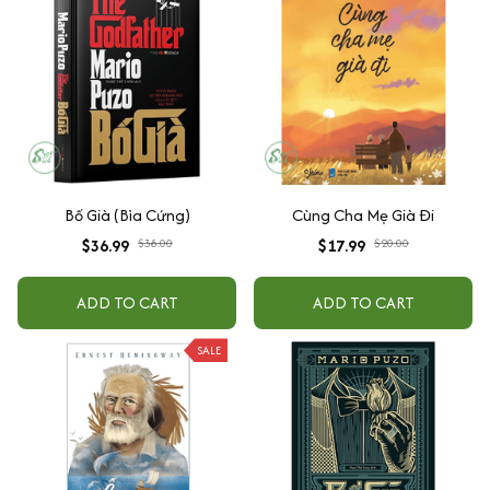
Bố Già (Bìa Cứng)
Cùng Cha Mẹ Già Đi
$36.99
$38.00
$17.99
$20.00
ADD TO CART
ADD TO CART
SALE