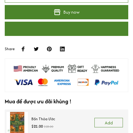
Buy now
Share
Mua để được ưu đãi khủng !
Bốn Thỏa Ước
Add
$21.00
$25.00