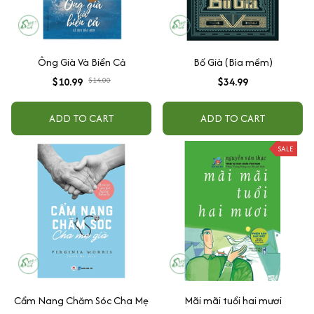
Ông Già Và Biển Cả
Bố Già (Bìa mềm)
$10.99
$14.00
$34.99
ADD TO CART
ADD TO CART
SALE
Cẩm Nang Chăm Sóc Cha Mẹ
Mãi mãi tuổi hai mươi