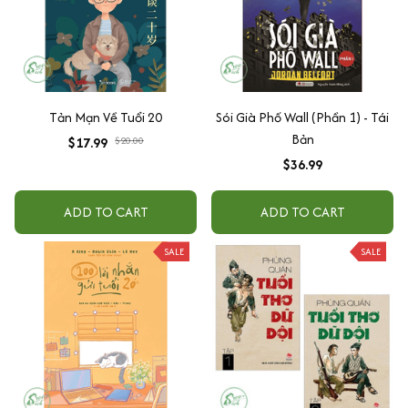
Tản Mạn Về Tuổi 20
Sói Già Phố Wall (Phần 1) - Tái
Bản
$17.99
$20.00
$36.99
ADD TO CART
ADD TO CART
SALE
SALE