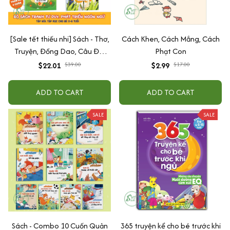
[Sale tết thiếu nhi] Sách - Thơ,
Cách Khen, Cách Mắng, Cách
Truyện, Đồng Dao, Câu Đố,
Phạt Con
Tập Nói Tập Đọc Cho Bé 0-6
$22.01
$39.00
$2.99
$17.00
Tuổi - Combo 4 Quyển
ADD TO CART
ADD TO CART
SALE
SALE
Sách - Combo 10 Cuốn Quản
365 truyện kể cho bé trước khi