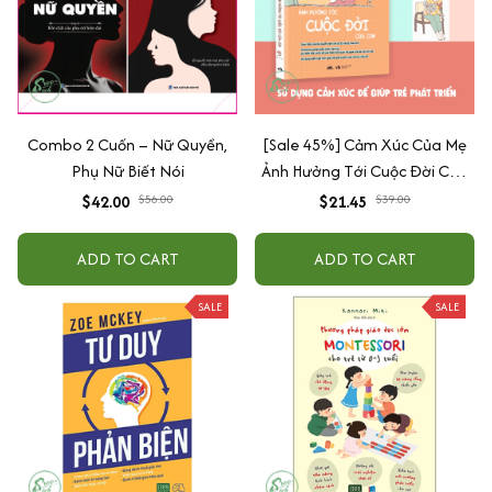
Combo 2 Cuốn – Nữ Quyền,
[Sale 45%] Cảm Xúc Của Mẹ
Phụ Nữ Biết Nói
Ảnh Hưởng Tới Cuộc Đời Của
Con
$42.00
$56.00
$21.45
$39.00
ADD TO CART
ADD TO CART
SALE
SALE