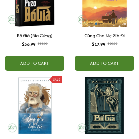
Bố Già (Bìa Cứng)
Cùng Cha Mẹ Già Đi
$36.99
$38.00
$17.99
$20.00
ADD TO CART
ADD TO CART
SALE