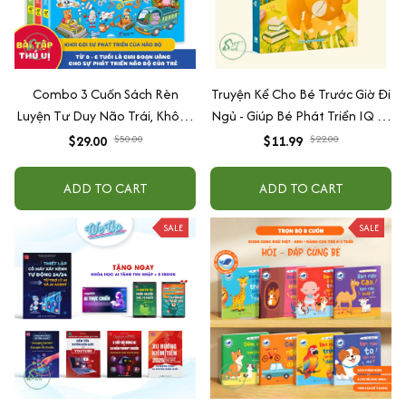
Combo 3 Cuốn Sách Rèn
Truyện Kể Cho Bé Trước Giờ Đi
Luyện Tư Duy Não Trái, Không
Ngủ - Giúp Bé Phát Triển IQ Và
Não Phải - Đánh Thức Tiềm
EQ
$29.00
$50.00
$11.99
$22.00
Năng Trí Tuệ Cho Bé (3-6 Tuổi)
ADD TO CART
ADD TO CART
SALE
SALE