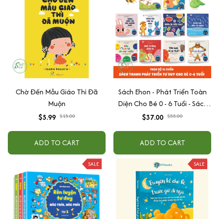
Chờ Đến Mẫu Giáo Thì Đã
Sách Ehon - Phát Triển Toàn
Muộn
Diện Cho Bé 0 - 6 Tuổi - Sách
Song Ngữ Việt - Anh
$5.99
$15.00
$37.00
$55.00
ADD TO CART
ADD TO CART
SALE
SALE