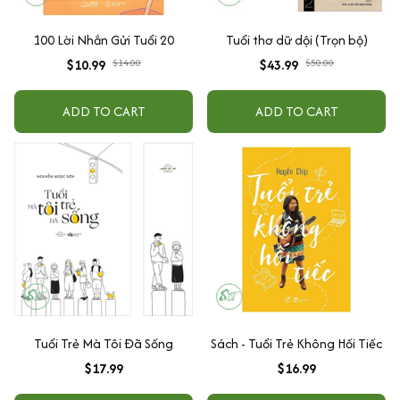
100 Lời Nhắn Gửi Tuổi 20
Tuổi thơ dữ dội (Trọn bộ)
$10.99
$14.00
$43.99
$50.00
ADD TO CART
ADD TO CART
Tuổi Trẻ Mà Tôi Đã Sống
Sách - Tuổi Trẻ Không Hối Tiếc
$17.99
$16.99