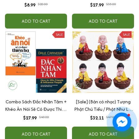
toán (song ngữ Việt Anh)
$8.99
$20.00
$27.99
$35.00
ADD TO CART
ADD TO CART
SALE
SALE
Combo Sách Đắc Nhân Tâm +
[Sale] (Bản có nhạc) Tượng
Khéo Ăn Nói Sẽ Có Được Thiên
Phật Chú Tiểu / Phật Như Lai
Hạ
Gõ Mõ Tụng Kinh Có 6 Bài
$27.99
$40.00
$32.11
$47.00
Nhạc (Ship 4-7 ngày)
ADD TO CART
ADD TO CART