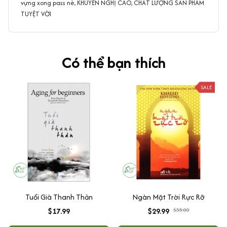
vựng xong pass nè, KHUYẾN NGHỊ CAO, CHẤT LƯỢNG SẢN PHẨM
TUYỆT VỜI
Có thể bạn thích
SALE
Tuổi Già Thanh Thản
Ngàn Mặt Trời Rực Rỡ
$17.99
$29.99
$35.00