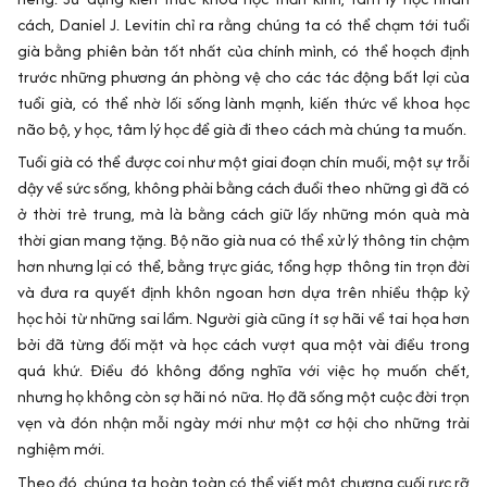
cách, Daniel J. Levitin chỉ ra rằng chúng ta có thể chạm tới tuổi
già bằng phiên bản tốt nhất của chính mình, có thể hoạch định
trước những phương án phòng vệ cho các tác động bất lợi của
tuổi già, có thể nhờ lối sống lành mạnh, kiến thức về khoa học
não bộ, y học, tâm lý học để già đi theo cách mà chúng ta muốn.
Tuổi già có thể được coi như một giai đoạn chín muồi, một sự trỗi
dậy về sức sống, không phải bằng cách đuổi theo những gì đã có
ở thời trẻ trung, mà là bằng cách giữ lấy những món quà mà
thời gian mang tặng. Bộ não già nua có thể xử lý thông tin chậm
hơn nhưng lại có thể, bằng trực giác, tổng hợp thông tin trọn đời
và đưa ra quyết định khôn ngoan hơn dựa trên nhiều thập kỷ
học hỏi từ những sai lầm. Người già cũng ít sợ hãi về tai họa hơn
bởi đã từng đối mặt và học cách vượt qua một vài điều trong
quá khứ. Điều đó không đồng nghĩa với việc họ muốn chết,
nhưng họ không còn sợ hãi nó nữa. Họ đã sống một cuộc đời trọn
vẹn và đón nhận mỗi ngày mới như một cơ hội cho những trải
nghiệm mới.
Theo đó, chúng ta hoàn toàn có thể viết một chương cuối rực rỡ