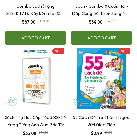
Combo Sách (Tặng
Sách - Combo 8 Cuốn Hỏi -
5EB+KH.AI): Xây kênh tự động
Đáp Cùng Bé, Ehon Song Ngữ
AI Agent + AI siêu mạnh + 3
Việt - Anh - Dành Cho Bé Từ 0
$87.00
$130.00
$34.00
$56.00
cấp độ AI + Kiếm tiền Youtube
-3 Tuổi
+ Xu hướng
ADD TO CART
ADD TO CART
SALE
SALE
Sách - Tự Học Cấp Tốc 3000 Từ
55 Cách Để Trở Thành Người
Vựng Tiếng Anh Qua Gốc Từ
Giỏi Giao Tiếp
$33.00
$70.00
$2.99
$9.00