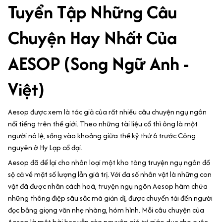
Tuyển Tập Những Câu
Chuyện Hay Nhất Của
AESOP (Song Ngữ Anh -
Việt)
Aesop được xem là tác giả của rất nhiều câu chuyện ngụ ngôn
nổi tiếng trên thế giới. Theo những tài liệu cổ thì ông là một
người nô lệ, sống vào khoảng giữa thế kỷ thứ 6 trước Công
nguyên ở Hy Lạp cổ đại.
Aesop đã để lại cho nhân loại một kho tàng truyện ngụ ngôn đồ
sộ cả về mặt số lượng lẫn giá trị. Với đa số nhân vật là những con
vật đã được nhân cách hoá, truyện ngụ ngôn Aesop hàm chứa
những thông điệp sâu sắc mà giản dị, được chuyển tải đến người
đọc bằng giọng văn nhẹ nhàng, hóm hỉnh. Mỗi câu chuyện của
Aesop là một bài học vẫn còn nguyên giá trị giáo dục cho cuộc