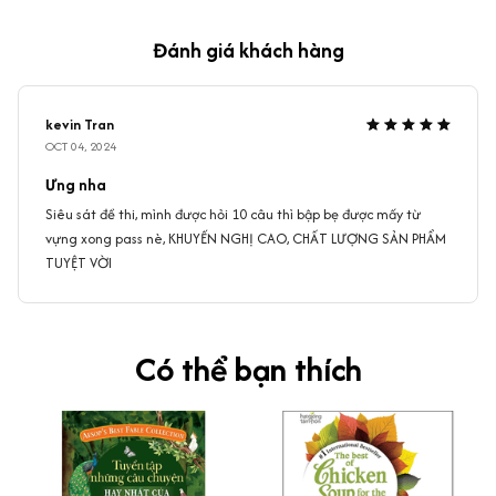
Đánh giá khách hàng
kevin Tran
OCT 04, 2024
Ưng nha
Siêu sát đề thi, mình được hỏi 10 câu thì bập bẹ được mấy từ
vựng xong pass nè, KHUYẾN NGHỊ CAO, CHẤT LƯỢNG SẢN PHẨM
TUYỆT VỜI
Có thể bạn thích