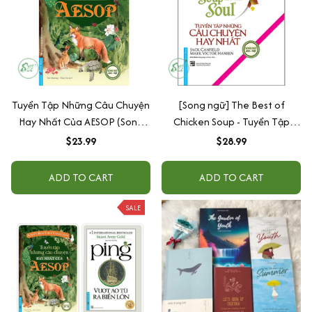
Tuyển Tập Những Câu Chuyện
[Song ngữ] The Best of
Hay Nhất Của AESOP (Song
Chicken Soup - Tuyển Tập
Ngữ Anh - Việt)
Những Câu Chuyện Hay Nhất
$23.99
$28.99
ADD TO CART
ADD TO CART
SALE