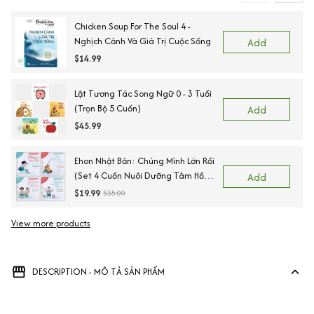
Chicken Soup For The Soul 4 -
Nghịch Cảnh Và Giá Trị Cuộc Sống
Add
$14.99
Lật Tương Tác Song Ngữ 0 - 3 Tuổi
(Trọn Bộ 5 Cuốn)
Add
$45.99
Ehon Nhật Bản: Chúng Mình Lớn Rồi
(Set 4 Cuốn Nuôi Dưỡng Tâm Hồn
Add
Trẻ Từ 3-6 Tuổi / Ehon Cùng Con
$19.99
$35.00
Lớn Khôn)
View more products
Vi
DESCRIPTION - MÔ TẢ SẢN PHẨM