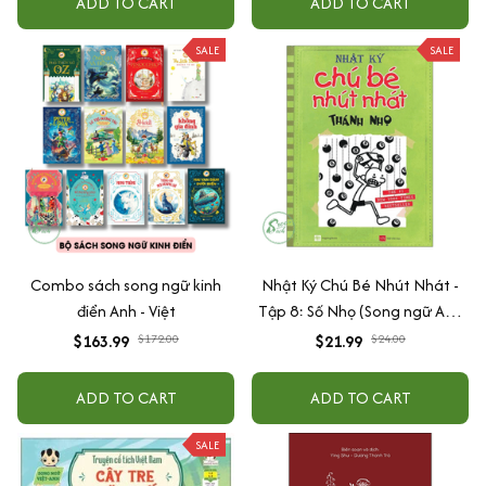
ADD TO CART
ADD TO CART
SALE
SALE
Combo sách song ngữ kinh
Nhật Ký Chú Bé Nhút Nhát -
điển Anh - Việt
Tập 8: Số Nhọ (Song ngữ Anh
Việt)
$163.99
$172.00
$21.99
$24.00
ADD TO CART
ADD TO CART
SALE