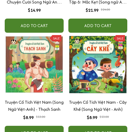
Chuyện Cười Song Ngữ Anh -
Tập 6: Mắc Kẹt (Song ngữ Anh
Việt: Trình Độ Vỡ Lòng
Việt)
$14.99
$21.99
$24.00
ADD TO CART
ADD TO CART
SALE
SALE
Truyện Cổ Tích Việt Nam (Song
Truyện Cổ Tích Việt Nam - Cây
Ngữ Việt-Anh) - Thạch Sanh
Khế (Song Ngữ Việt - Anh)
$8.99
$13.00
$8.99
$13.00