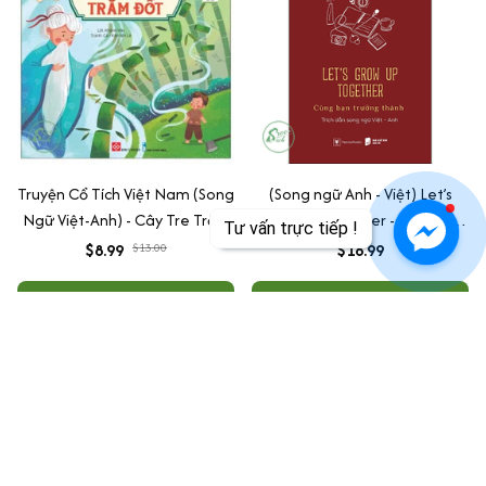
Truyện Cổ Tích Việt Nam (Song
(Song ngữ Anh - Việt) Let’s
Ngữ Việt-Anh) - Cây Tre Trăm
Grow Up Together - Cùng Bạn
Tư vấn trực tiếp !
Đốt
Trưởng Thành
$8.99
$13.00
$18.99
ADD TO CART
ADD TO CART
SALE
SALE