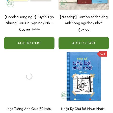
[Combo song ngữ] Tuyển Tập
[Freeship] Combo sách tiếng
Những Câu Chuyện Hay Nhất
Anh Song ngữ hay nhất
Của Aesop + Ping Vượt Ao Tù
$35.99
$45.00
$93.99
Ra Biển Lớn
ADD TO CART
ADD TO CART
SALE
Học Tiếng Anh Qua 70 Mẩu
Nhật Ký Chú Bé Nhút Nhát -