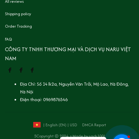
All reviews
Shipping policy
Order Tracking
FAQ
CÔNG TY TNHH THƯƠNG MẠI VÀ DỊCH VỤ NARU VIỆT 
NAM
Địa Chỉ: Số 14 lk2a, Nguyễn Văn Trỗi, Mộ Lao, Hà Đông, 
Hà Nội
Điện thoại: 0969876546
DMCA Report
| English (EN) | USD
5Copyright © 2024  • Made by
 sach100!