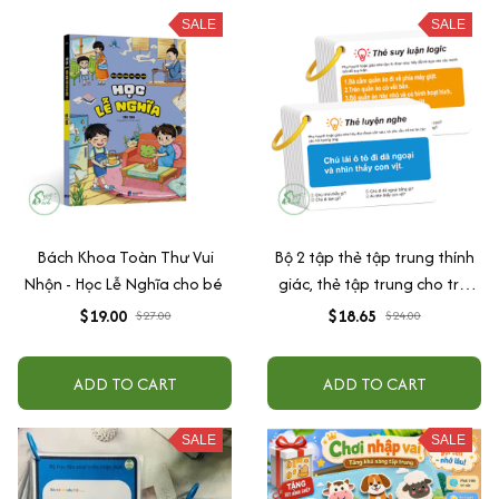
SALE
SALE
Bách Khoa Toàn Thư Vui
Bộ 2 tập thẻ tập trung thính
Nhộn - Học Lễ Nghĩa cho bé
giác, thẻ tập trung cho trẻ,
tương tác giữa cha mẹ và
$19.00
$18.65
$27.00
$24.00
con cái
ADD TO CART
ADD TO CART
SALE
SALE