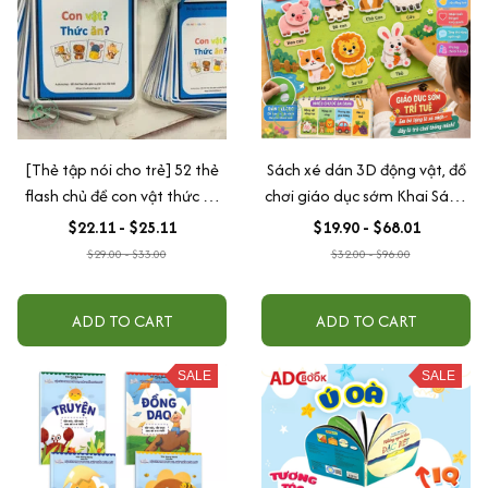
[Thẻ tập nói cho trẻ] 52 thẻ
Sách xé dán 3D động vật, đồ
flash chủ đề con vật thức ăn
chơi giáo dục sớm Khai Sáng
giúp trẻ phát triển ngôn ngữ
cho trẻ nhiều chủ đề
$22.11 - $25.11
$19.90 - $68.01
tư duy cho trẻ
$29.00 - $33.00
$32.00 - $96.00
ADD TO CART
ADD TO CART
SALE
SALE