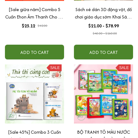
[Sale giữa năm] Combo 5
Sách xé dán 3D động vật, đồ
Cuốn Ehon Âm Thanh Cho Bé
chơi giáo dục sớm Khai Sáng
Từ 0 - 3 Tuổi
cho trẻ, với khóa dán, giáo
$25.12
$21.00 - $78.99
$42.00
dục nhẹ, chống ồn
$40.00 - $160.00
ADD TO CART
ADD TO CART
SALE
SALE
[Sale 45%] Combo 3 Cuốn
BỘ TRANH TÔ MÀU NƯỚC