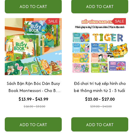
ADD TO CART
ADD TO CART
SALE
SALE
Sách Bận Rộn Bóc Dán Busy
Đồ chơi trí tuệ xếp hình cho
Book Montessori - Cho Bé
bé thông minh từ 1 - 5 tuổi
Học Tiếng Anh, Phát Triển Tư
$13.99 - $43.99
$23.00 - $27.00
Duy Trí Tuệ, DIY
$18.00 - $52.00
$39.00 - $42.00
ADD TO CART
ADD TO CART