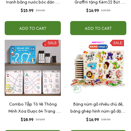
tranh bằng nước bóc dán 10
Graffiti tặng Kèm12 Bút -
chủ đề đa dạng chi tiết cho
Combo Sách vẽ + bút viết tự
$25.99
$16.99
$33.00
$19.00
bé học tập
xóa cho bé
ADD TO CART
ADD TO CART
SALE
SALE
Combo Tập Tô Vẽ Thông
Bảng núm gỗ nhiều chủ đề,
Minh Xóa Được 64 Trang -
bảng ghép hình núm gỗ động
Học Liệu Montessori Đồ Chơi
vật, trái cây, chữ số giáo dục
$28.99
$16.99
$32.00
$20.00
Giáo Dục Cho Bé
sớm phát triển trí tuệ