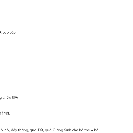
VA cao cấp
g chứa BPA
É YÊU
ôi nôi, đầy tháng, quà Tết, quà Giáng Sinh cho bé trai – bé