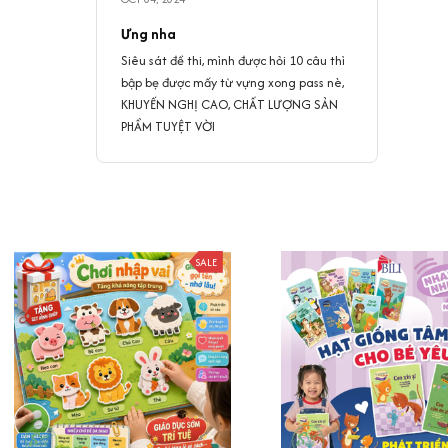
Ưng nha
Siêu sát đề thi, mình được hỏi 10 câu thì
bập bẹ được mấy từ vựng xong pass nè,
KHUYẾN NGHỊ CAO, CHẤT LƯỢNG SẢN
PHẨM TUYỆT VỜI
SALE