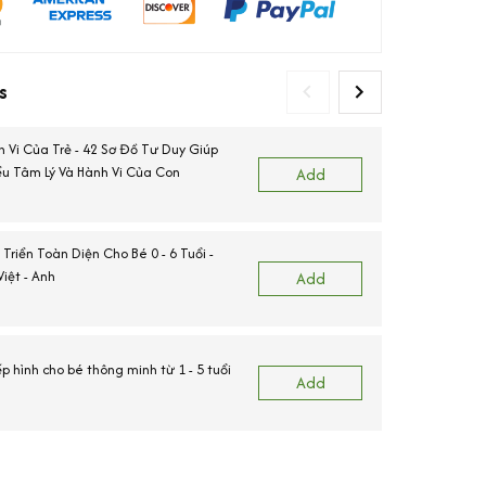
s
h Vi Của Trẻ - 42 Sơ Đồ Tư Duy Giúp
u Tâm Lý Và Hành Vi Của Con
Add
 Triển Toàn Diện Cho Bé 0 - 6 Tuổi -
C
iệt - Anh
Add
C
ếp hình cho bé thông minh từ 1 - 5 tuổi
Add
View more produ