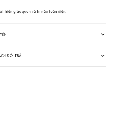
t triển giác quan và trí não toàn diện.
UYỂN
ÁCH ĐỔI TRẢ