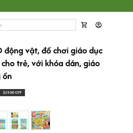
 động vật, đồ chơi giáo dục 
cho trẻ, với khóa dán, giáo 
g ồn
$19.00 OFF