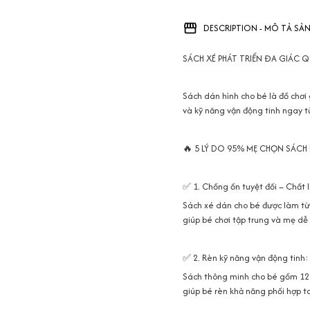
DESCRIPTION - MÔ TẢ SẢ
SÁCH XÉ PHÁT TRIỂN ĐA GIÁC
Sách dán hình cho bé là đồ chơi
và kỹ năng vận động tinh ngay 
🔥 5 LÝ DO 95% MẸ CHỌN SÁC
✅ 1. Chống ồn tuyệt đối – Chất l
Sách xé dán cho bé được làm từ
giúp bé chơi tập trung và mẹ dễ
✅ 2. Rèn kỹ năng vận động tinh:
Sách thông minh cho bé gồm 12 
giúp bé rèn khả năng phối hợp t