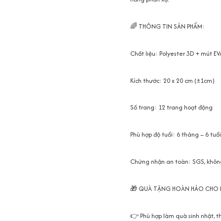
🌈 THÔNG TIN SẢN PHẨM:
Chất liệu: Polyester 3D + mút E
Kích thước: 20 x 20 cm (±1cm)
Số trang: 12 trang hoạt động
Phù hợp độ tuổi: 6 tháng – 6 tuổi
Chứng nhận an toàn: SGS, khôn
🎁 QUÀ TẶNG HOÀN HẢO CHO B
👉 Phù hợp làm quà sinh nhật, th