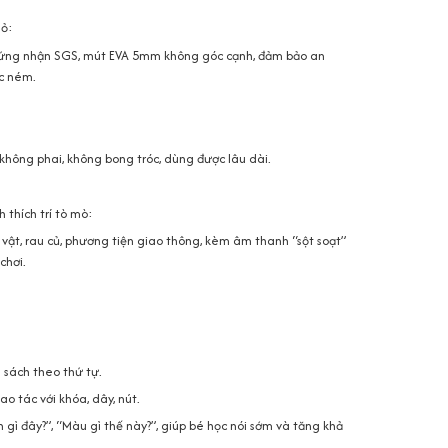
hỏ:
hứng nhận SGS, mút EVA 5mm không góc cạnh, đảm bảo an
ặc ném.
hông phai, không bong tróc, dùng được lâu dài.
 thích trí tò mò:
ật, rau củ, phương tiện giao thông, kèm âm thanh “sột soạt”
chơi.
 sách theo thứ tự.
o tác với khóa, dây, nút.
n gì đây?”, “Màu gì thế này?”, giúp bé học nói sớm và tăng khả