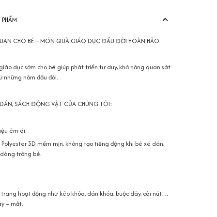
N PHẨM
 QUAN CHO BÉ – MÓN QUÀ GIÁO DỤC ĐẦU ĐỜI HOÀN HẢO
 giáo dục sớm cho bé giúp phát triển tư duy, khả năng quan sát
từ những năm đầu đời.
H DÁN, SÁCH ĐỘNG VẬT CỦA CHÚNG TÔI:
iệu êm ái:
 Polyester 3D mềm mịn, không tạo tiếng động khi bé xé dán,
 dàng trông bé.
trang hoạt động như kéo khóa, dán khóa, buộc dây, cài nút…
ay – mắt.