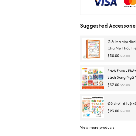
Suggested Accessorie
Giải Mã Mọi Hàn
Cha Mẹ Thấu Hiể
$30.00
$38.00
Sách Ehon - Phát
Sách Song Ngữ V
$37.00
$55.00
Đồ chơi trí tuệ x
$23.00
$39.00
View more products