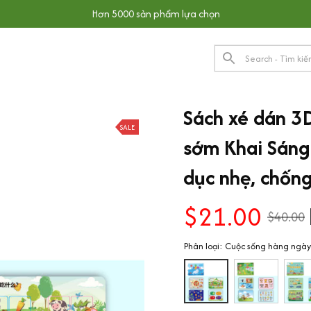
Hơn 5000 sản phẩm lựa chọn
Sách xé dán 3D
SALE
sớm Khai Sáng 
dục nhẹ, chốn
$21.00
$40.00
Phân loại: Cuộc sống hàng ngày