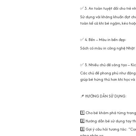
✅ 3. An toàn tuyệt đối cho trẻ n
Sử dụng vải kháng khuẩn đạt c
toàn kể cả khi bé ngậm, kéo ho
✅ 4. Bền – Màu in bền đẹp:
Sách có màu in công nghệ Nhật k
✅ 5. Nhiều chủ đề sáng tạo – Kích
Các chủ đề phong phú như động v
giúp bé hứng thú hơn khi học và 
📌 HƯỚNG DẪN SỬ DỤNG:
1️⃣ Cho bé khám phá từng trang
2️⃣ Hướng dẫn bé sử dụng tay tha
3️⃣ Gợi ý câu hỏi tương tác: “Co
năng phản xạ.