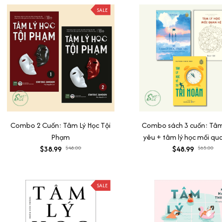
SALE
Combo 2 Cuốn: Tâm Lý Học Tội
Combo sách 3 cuốn: Tâm 
Phạm
yêu + tâm lý học mối qu
$38.99
$48.00
tâm lý học về sự trì h
$48.99
$65.00
SALE