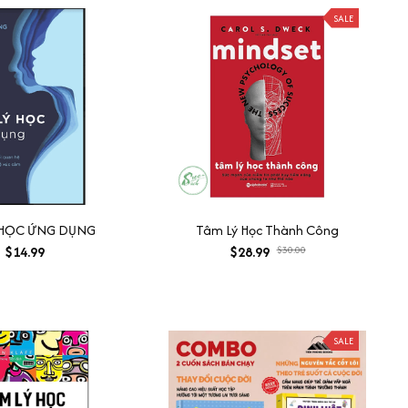
SALE
 HỌC ỨNG DỤNG
Tâm Lý Học Thành Công
$14.99
$28.99
$30.00
SALE