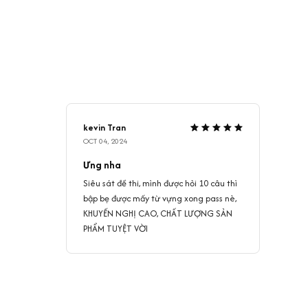
kevin Tran
OCT 04, 2024
Ưng nha
Siêu sát đề thi, mình được hỏi 10 câu thì
bập bẹ được mấy từ vựng xong pass nè,
KHUYẾN NGHỊ CAO, CHẤT LƯỢNG SẢN
PHẨM TUYỆT VỜI