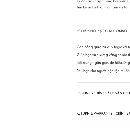
Cuốn sách này hướng bạn đến sự 
tìm lại sự bình an nội tâm và t
✅ ĐIỂM NỔI BẬT CỦA COMBO
Cân bằng giữa tư duy logic và tâ
Giúp bạn vừa vững vàng trước t
Nội dung ngắn gọn, dễ hiểu, ứng
Phù hợp cho người bận rộn muốn 
SHIPPING - CHÍNH SÁCH VẬN CH
RETURN & WARRANTY - CHÍNH S