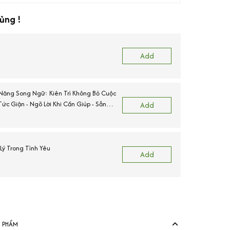
ủng !
Add
Năng Song Ngữ: Kiên Trì Không Bỏ Cuộc
ức Giận - Ngõ Lời Khi Cần Giúp - Sẵn
Add
ường.
ý Trong Tình Yêu
Add
N PHẨM