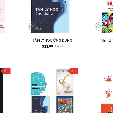
ảm
TÂM LÝ HỌC ỨNG DỤNG
Tâm Lý 
$22.99
$33.00
SALE
SALE