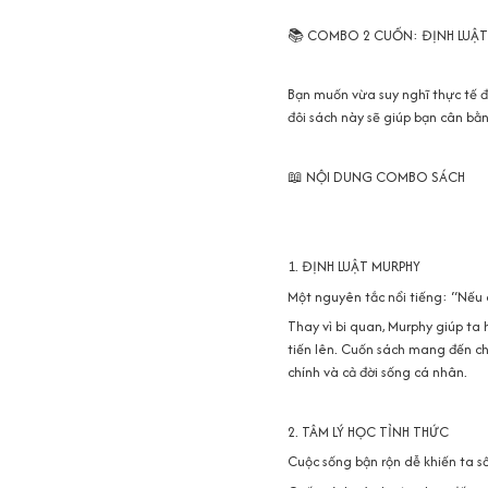
📚 COMBO 2 CUỐN: ĐỊNH LUẬT
Bạn muốn vừa suy nghĩ thực tế để
đôi sách này sẽ giúp bạn cân bằn
📖 NỘI DUNG COMBO SÁCH
1. ĐỊNH LUẬT MURPHY
Một nguyên tắc nổi tiếng: “Nếu có
Thay vì bi quan, Murphy giúp ta 
tiến lên. Cuốn sách mang đến ch
chính và cả đời sống cá nhân.
2. TÂM LÝ HỌC TỈNH THỨC
Cuộc sống bận rộn dễ khiến ta s