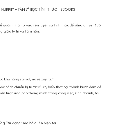
 MURPHY + TÂM LÝ HỌC TỈNH THỨC – SBOOKS
 quản trị rủi ro, vừa rèn luyện sự tỉnh thức để sống an yên? Bộ
g giữa lý trí và tâm hồn.
 khả năng sai sót, nó sẽ xảy ra.”
học cách chuẩn bị trước rủi ro, biến thất bại thành bước đệm để
iến lược ứng phó thông minh trong công việc, kinh doanh, tài
ống “tự động” mà bỏ quên hiện tại.