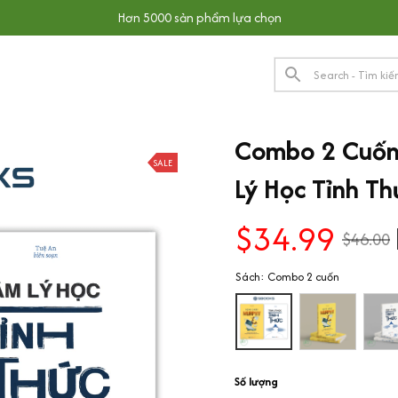
Hơn 5000 sản phẩm lựa chọn
Combo 2 Cuốn:
SALE
Lý Học Tỉnh Th
$34.99
$46.00
Sách: Combo 2 cuốn
Số lượng