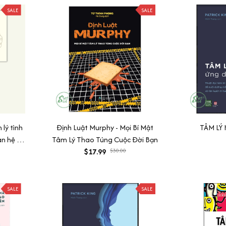
SALE
SALE
lý tình
Định Luật Murphy - Mọi Bí Mật
TÂM LÝ
an hệ +
Tâm Lý Thao Túng Cuộc Đời Bạn
oãn.
$17.99
$30.00
SALE
SALE