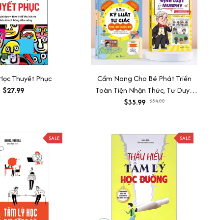
Học Thuyết Phục
Cẩm Nang Cho Bé Phát Triển
$27.99
Toàn Tiện Nhận Thức, Tư Duy -
Combo Kỷ Luật Tự Giác và Định
$35.99
$54.00
Luật Murphy
SALE
SALE