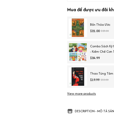
Mua để được ưu đãi kh
Bốn Thỏa Ước
$21.00
$25.00
Combo Sách Kỹ 
- Kiềm Chế Cơn T
Sàng Để Đến Tr
$24.99
Thao Túng Tâm L
$19.99
$33.00
View more products
DESCRIPTION - MÔ TẢ SẢ