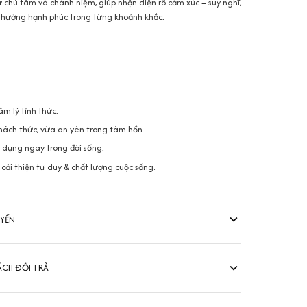
chú tâm và chánh niệm, giúp nhận diện rõ cảm xúc – suy nghĩ,
ận hưởng hạnh phúc trong từng khoảnh khắc.
m lý tỉnh thức.
hách thức, vừa an yên trong tâm hồn.
 dụng ngay trong đời sống.
cải thiện tư duy & chất lượng cuộc sống.
UYỂN
ÁCH ĐỔI TRẢ