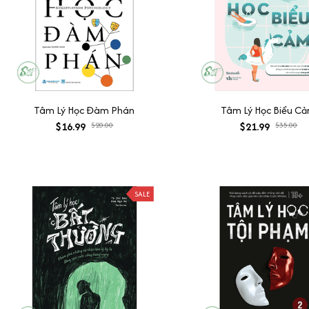
Tâm Lý Học Đàm Phán
Tâm Lý Học Biểu C
$16.99
$20.00
$21.99
$35.00
SALE