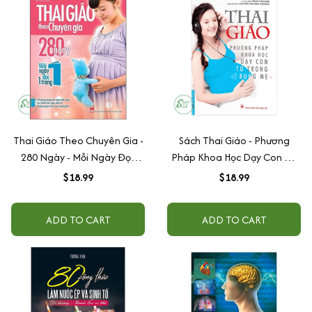
Thai Giáo Theo Chuyên Gia -
Sách Thai Giáo - Phương
280 Ngày - Mỗi Ngày Đọc
Pháp Khoa Học Dạy Con Từ
Một Trang
Trong Bụng Mẹ (Tái Bản)
$18.99
$18.99
ADD TO CART
ADD TO CART