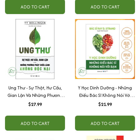
ADD TO CART
ADD TO CART
Ung Thư - Sự Thật, Hư Cấu,
Y Học Dinh Dưỡng - Những
Gian Lận Và Những Phương
Điều Bác Sĩ Không Nói Với
Pháp Chữa Bệnh Không Độc
Bạn
$27.99
$21.99
Hại (Tái Bản)
ADD TO CART
ADD TO CART