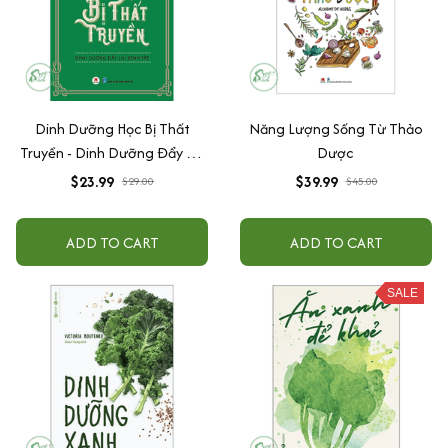
Dinh Dưỡng Học Bị Thất
Năng Lượng Sống Từ Thảo
Truyền - Dinh Dưỡng Đẩy Lùi
Dược
Bệnh Tật
$23.99
$39.99
$29.00
$45.00
ADD TO CART
ADD TO CART
SALE