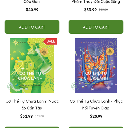
Cứu Gan
Phẩm Thay Đổi Cuộc Sống
$40.99
$33.99
$35.00
ADD TO CART
ADD TO CART
SALE
Cơ Thể Tự Chữa Lành: Nước
Cơ Thể Tự Chữa Lành - Phục
Ép Cần Tây
Hồi Tuyến Giáp
$31.99
$28.99
$32.00