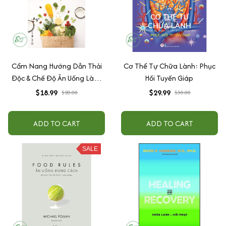
Cẩm Nang Hướng Dẫn Thải
Cơ Thể Tự Chữa Lành: Phục
Độc & Chế Độ Ăn Uống Lành
Hồi Tuyến Giáp
Mạnh
$18.99
$29.99
$20.00
$30.00
ADD TO CART
ADD TO CART
SALE