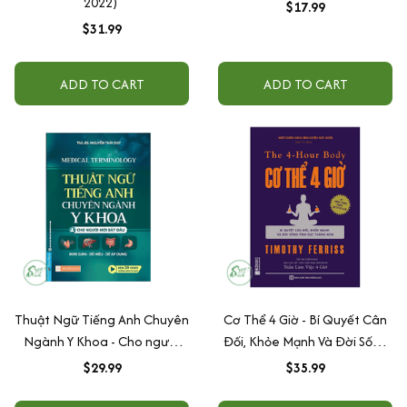
2022)
$17.99
$31.99
ADD TO CART
ADD TO CART
Thuật Ngữ Tiếng Anh Chuyên
Cơ Thể 4 Giờ - Bí Quyết Cân
Ngành Y Khoa - Cho người
Đối, Khỏe Mạnh Và Đời Sống
mới bắt đầu (Medical
Tình Dục Thăng Hoa
$29.99
$35.99
Terminology)