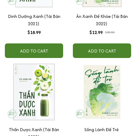
Dinh Dưỡng Xanh (Tái Bản
Ăn Xanh Để Khỏe (Tái Bản
2021)
2022)
$18.99
$12.99
$20.00
ADD TO CART
ADD TO CART
Thần Dược Xanh (Tái Bản
Sống Lành Để Trẻ