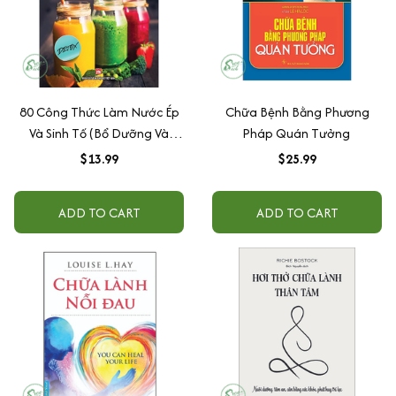
80 Công Thức Làm Nước Ép
Chữa Bệnh Bằng Phương
Và Sinh Tố (Bổ Dưỡng Và
Pháp Quán Tưởng
Thanh Lọc Cơ Thể)
$13.99
$25.99
ADD TO CART
ADD TO CART