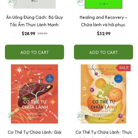
Ăn Uống Đúng Cách: Bộ Quy
Healing and Recovery –
Tắc Ẩm Thực Lành Mạnh
Chữa lành và hồi phục
$28.99
$32.99
$30.00
ADD TO CART
ADD TO CART
SALE
Cơ Thể Tự Chữa Lành: Giải
Cơ Thể Tự Chữa Lành: Thực