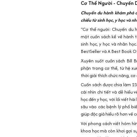
Cơ Thể Người - Chuyến 
Chuyến du hành khám phá đế
chiều từ sinh học, y học và n
“Cơ thể người: Chuyến du h
một cuốn sách kể về hành t
sinh học, y học và nhân họ
BestSeller và A Best Book O
Xuyên suốt cuốn sách Bill 
phận trong cơ thể, từ hệ xư
thời giải thích chức năng, c
Cuốn sách được chia làm 2
cái nhìn chi tiết và dễ hiểu
học đến y học, với lối viết h
sâu vào các bệnh lý phổ biế
giúp độc giả hiểu rõ hơn về 
Với phong cách viết hóm hỉn
khoa học mà còn khơi gợi sự