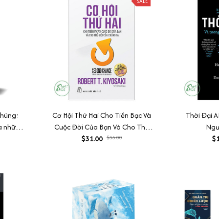
SALE
chúng:
Cơ Hội Thứ Hai Cho Tiền Bạc Và
Thời Đại A
ta những
Cuộc Đời Của Bạn Và Cho Thế
Ngư
Giới Chúng Ta
$31.00
$35.00
$1