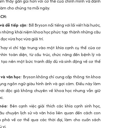
ảm thấy gần gũi hơn với cơ thể của chính mình và đánh
làm cho chúng ta mỗi ngày.
ÁCH:
và dễ tiếp cận
: Bill Bryson nổi tiếng với lối viết hài hước,
iến những khái niệm khoa học phức tạp thành những câu
đọc vừa học vừa giải trí.
Thay vì chỉ tập trung vào một khía cạnh cụ thể của cơ
nhìn toàn diện, từ cấu trúc, chức năng đến bệnh lý và
y tạo nên một bức tranh đầy đủ và sinh động về cơ thể
 và văn học
: Bryson không chỉ cung cấp thông tin khoa
ụng ngôn ngữ giàu hình ảnh và gợi cảm. Điều này làm
với độc giả không chuyên về khoa học nhưng vẫn giữ
c.
 hóa
: Bên cạnh việc giải thích các khía cạnh sinh học,
u chuyện lịch sử và văn hóa liên quan đến cách con
 phá về cơ thể qua các thời đại, làm cho cuốn sách
 vị.