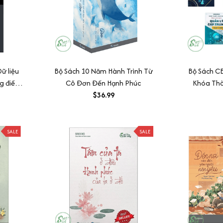
Dữ liệu
Bộ Sách 10 Năm Hành Trình Từ
Bộ Sách CE
g điều
Cô Đơn Đến Hạnh Phúc
Khóa Th
chúng ta
$36.99
Do
SALE
SALE