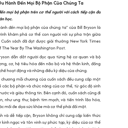
Du Hành Đến Mọi Bộ Phận Của Chúng Ta
n mọi bộ phận trên cơ thể người với cách tiếp cận đa
hân học.
ành đến mọi bộ phận của chúng ta” của Bill Bryson là
rình khám phá cơ thể con người với sự pha trộn giữa
c. Cuốn sách đã đạt được giải thưởng New York Times
f The Year By The Washington Post.
Bryson dẫn dắt người đọc qua từng hệ cơ quan và bộ
ơng, cơ, hệ tiêu hóa đến não bộ và hệ thần kinh, đồng
ơ chế hoạt động và những điều kỳ diệu của chúng.
3 chương mỗi chương của cuốn sách đều cung cấp một
 về các bộ phận và chức năng của cơ thể, từ góc độ sinh
ài hước và giàu thông tin. Bên cạnh đó, cuốn sách cũng đi
n, như ung thư, bệnh tim mạch, và tiến trình lão hóa,
các mối đe dọa sức khỏe mà cơ thể phải đối mặt.
h và dễ tiếp cận, Bryson không chỉ cung cấp kiến thức
 kinh ngạc và tôn vinh sự phức tạp, kỳ diệu của cơ thể