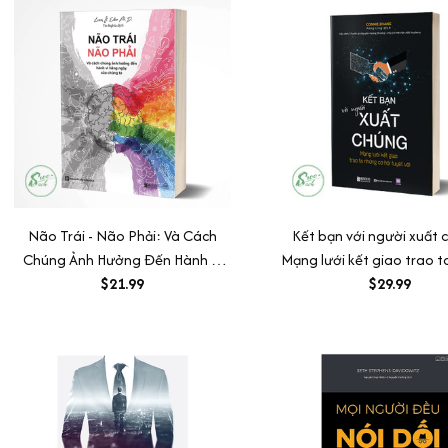
Não Trái - Não Phải: Và Cách
Kết bạn với người xuất 
Chúng Ảnh Hưởng Đến Hành Vi
Mạng lưới kết giao trao 
Hằng Ngày Của Chúng Ta
$21.99
cơ hội tuyệt vời
$29.99