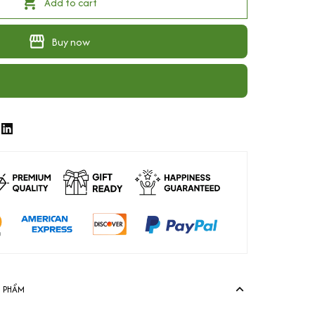
Add to cart
Buy now
N PHẨM