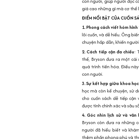
con người, giúp người đọc c
giá cao những gì mà cơ thể 
ĐIỂM NỔI BẬT CỦA CUỐN S
1. Phong cách viết hóm hỉnh 
lôi cuốn, và dễ hiểu. Ông b
chuyện hấp dẫn, khiến người 
2. Cách tiếp cận đa chiều
: 
thể, Bryson đưa ra một cái 
quá trình tiến hóa. Điều nà
con người.
3. Sự kết hợp giữa khoa học
học mà còn kể chuyện, sử d
cho cuốn sách dễ tiếp cận 
được tính chính xác và sâu sắ
4. Góc nhìn lịch sử và văn
Bryson còn đưa ra những câ
người đã hiểu biết và khám
thêm phần phong phú và thú