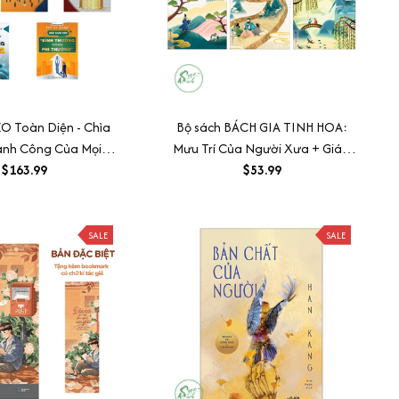
O Toàn Diện - Chìa
Bộ sách BÁCH GIA TINH HOA:
ành Công Của Mọi
Mưu Trí Của Người Xưa + Giáo
anh Nghiệp
$163.99
Huấn Từ Cổ Nhân + Thuật Nhìn
$53.99
Người Của Thánh Hiền
SALE
SALE