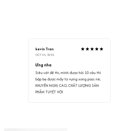
kevin Tran
OCT 04, 2024
Ưng nha
Siêu sát đề thi, mình được hỏi 10 câu thì
bập bẹ được mấy từ vựng xong pass nè,
KHUYẾN NGHỊ CAO, CHẤT LƯỢNG SẢN
PHẨM TUYỆT VỜI