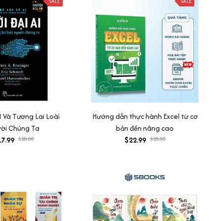
SALE
SALE
I Và Tương Lai Loài
Hướng dẫn thực hành Excel từ cơ
ời Chúng Ta
bản đến nâng cao
7.99
$20.00
$22.99
$25.00