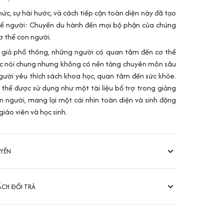
hức, sự hài hước, và cách tiếp cận toàn diện này đã tạo
hể người: Chuyến du hành đến mọi bộ phận của chúng
cơ thể con người.
 giả phổ thông, những người có quan tâm đến cơ thể
học nói chung nhưng không có nền tảng chuyên môn sâu
người yêu thích sách khoa học, quan tâm đến sức khỏe.
 thể được sử dụng như một tài liệu bổ trợ trong giảng
n người, mang lại một cái nhìn toàn diện và sinh động
iáo viên và học sinh.
UYỂN
ÁCH ĐỔI TRẢ