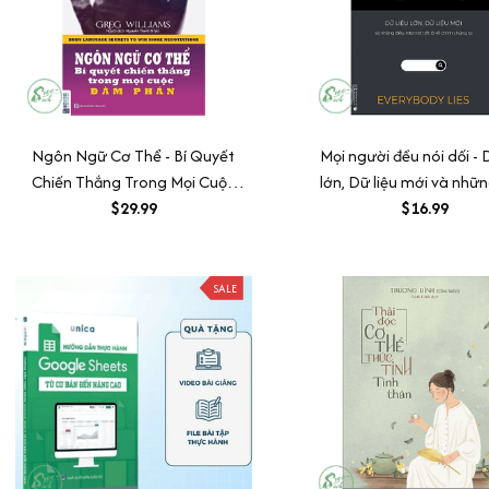
Ngôn Ngữ Cơ Thể - Bí Quyết
Mọi người đều nói dối - 
Chiến Thắng Trong Mọi Cuộc
lớn, Dữ liệu mới và nhữn
Đàm Phán
$29.99
Internet tiết lộ về chính 
$16.99
SALE