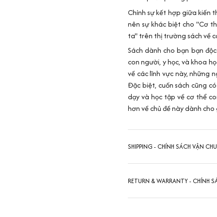
Chính sự kết hợp giữa kiến t
nên sự khác biệt cho "Cơ t
ta" trên thị trường sách về 
Sách dành cho bạn bạn độc
con người, y học, và khoa 
về các lĩnh vực này, những 
Đặc biệt, cuốn sách cũng có
dạy và học tập về cơ thể co
hơn về chủ đề này dành cho g
SHIPPING - CHÍNH SÁCH VẬN CH
RETURN & WARRANTY - CHÍNH S