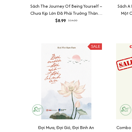
Sách The Journey Of Being Yourself –
Sách A 
Chưa Kịp Lớn Đã Phải Trưởng Thành -
Một C
Quyển 2 Song ngữ Việt - Anh
Ph
$8.99
$14.00
SALE
Đợi Mưa, Đợi Gió, Đợi Bình An
Combo S