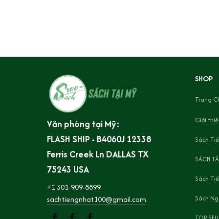
SHOP
Trang C
Giới thi
Văn phòng tại Mỹ:
FLASH SHIP - B4060J 12338 
Sách Tiế
Ferris Creek Ln DALLAS TX 
SÁCH TÂ
75243 USA
Sách Ti
+1 301-909-8899
Sách Ng
sachtiengnhat100@gmail.com
TOP SEL