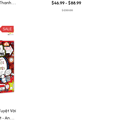
 Thanh
$46.99 - $88.99
$150.00
SALE
Tuyệt Vời
 - Anh -
ừ vựng