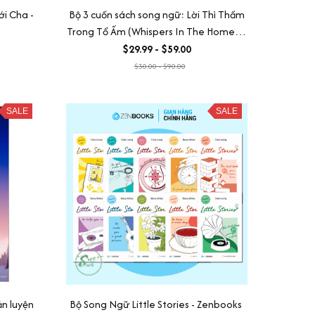
ới Cha -
Bộ 3 cuốn sách song ngữ: Lời Thì Thầm
Trong Tổ Ấm (Whispers In The Home) +
Lời Thì Thầm Với Cha (Whispers To
$29.99 - $59.00
Father) + Lời Thì Thầm Với Mẹ
$30.00 - $90.00
(Whispers To Mother)
SALE
SALE
n luyện
Bộ Song Ngữ Little Stories - Zenbooks