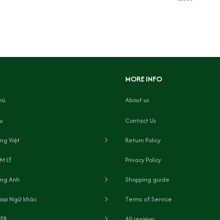
MORE INFO
hủ
About us
ệu
Contact Us
ng Việt
Return Policy
M LÝ
Privacy Policy
ếng Anh
Shopping guide
oại Ngữ khác
Terms of Service
LER
All reviews