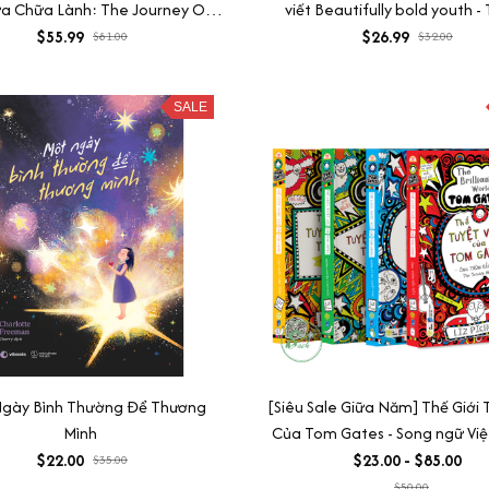
a Chữa Lành: The Journey Of
viết Beautifully bold youth -
 Yourself + The Journey Into
xuân đẹp đậm chất
$55.99
$26.99
$81.00
$32.00
 + Let’s Grow Up Together +
Hoàng Tử Bé
SALE
gày Bình Thường Để Thương
[Siêu Sale Giữa Năm] Thế Giới 
Mình
Của Tom Gates - Song ngữ Việt
Truyện tranh kèm audio và t
$22.00
$23.00 - $85.00
$35.00
chọn lọc
$50.00