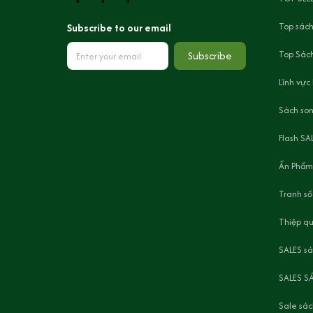
Top sách
Subscribe to our email
Top Sách
Subscribe
Lĩnh vực
Sách son
Flash SA
Ấn Phẩm
Tranh số
Thiệp q
SALES s
SALES S
Sale sác