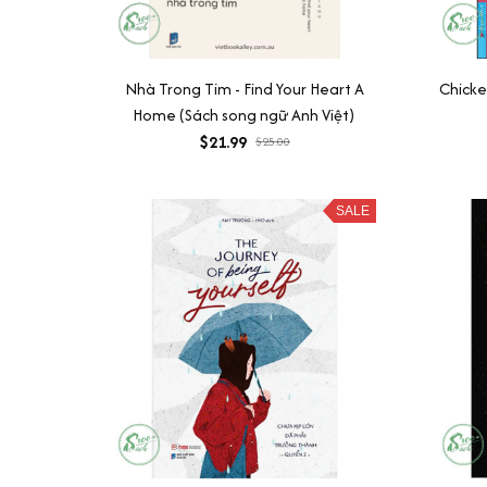
Nhà Trong Tim - Find Your Heart A
Chicke
Home (Sách song ngữ Anh Việt)
$21.99
$25.00
SALE