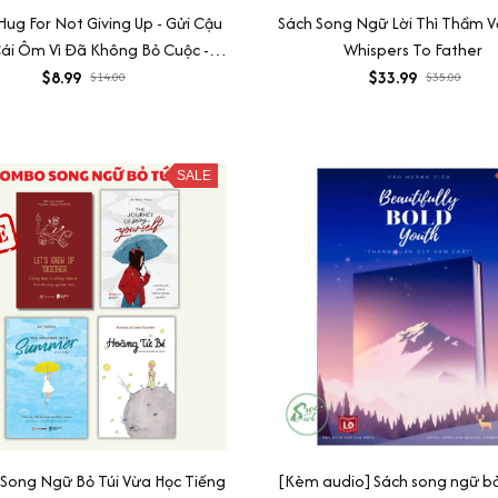
Hug For Not Giving Up - Gửi Cậu
Sách Song Ngữ Lời Thì Thầm V
ái Ôm Vì Đã Không Bỏ Cuộc -
Whispers To Father
iên bản song ngữ Việt Anh
$8.99
$33.99
$14.00
$35.00
SALE
ong Ngữ Bỏ Túi Vừa Học Tiếng
[Kèm audio] Sách song ngữ bả