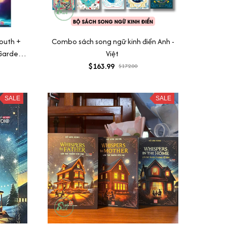
outh +
Combo sách song ngữ kinh điển Anh -
 Garden
Việt
$163.99
$172.00
SALE
SALE