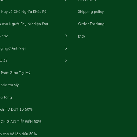
 hay về Chủ Nghĩa Khắc Kỷ
Shipping policy
 cho Người Phụ Nữ Hiện Đại
Order Tracking
 khác
FAQ
g ngữ Anh-Việt
LE 3$
 Phật Giáo Tại Mỹ
 hóa tại Mỹ
uà tặng
ách TƯ DUY 10-50%
ÁCH GIAO TIẾP ĐẾN 50%
h cho bé lên đến 50%