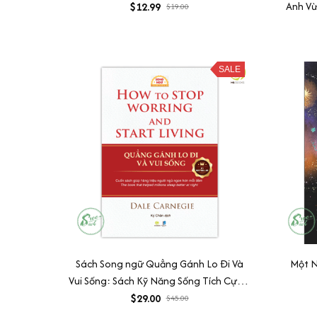
Anh Vừ
$12.99
$19.00
Being
Summer
SALE
Sách Song ngữ Quẳng Gánh Lo Đi Và
Một N
Vui Sống: Sách Kỹ Năng Sống Tích Cực &
Bình An Nội Tâm
$29.00
$45.00