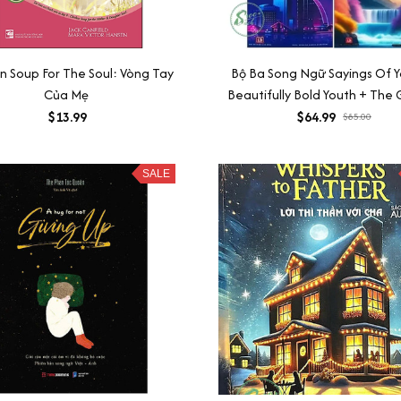
n Soup For The Soul: Vòng Tay
Bộ Ba Song Ngữ Sayings Of Y
Của Mẹ
Beautifully Bold Youth + The
Of Youth - Chính Hãng
$13.99
$64.99
$85.00
SALE