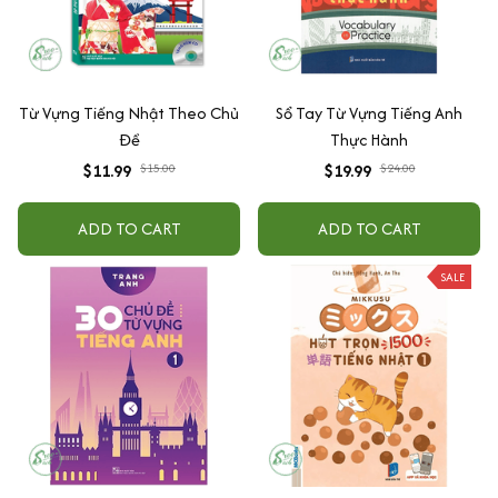
Từ Vựng Tiếng Nhật Theo Chủ
Sổ Tay Từ Vựng Tiếng Anh
Đề
Thực Hành
$11.99
$15.00
$19.99
$24.00
ADD TO CART
ADD TO CART
SALE