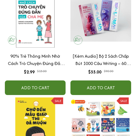
90% Trẻ Thông Minh Nhờ
[Kèm Audio] Bộ 2 Sách Chấp
Cách Trò Chuyện Đúng Đắn
Bút 1000 Câu Writing – 60
Của Cha Mẹ
Ngày Gieo Trồng Tư Duy
$2.99
$15.00
$55.00
$90.00
Writing- Cải Thiện Kỹ Năng Viết
ADD TO CART
ADD TO CART
SALE
SALE