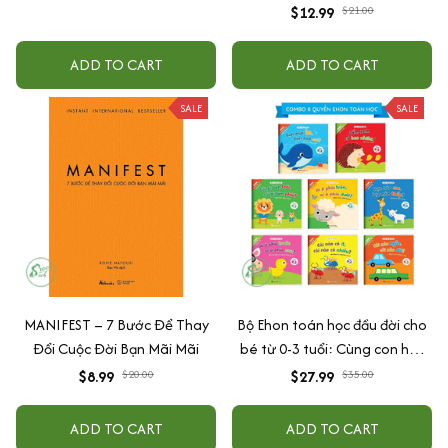
Tuổi
$12.99
$21.00
ADD TO CART
ADD TO CART
SALE
SALE
MANIFEST – 7 Bước Để Thay
Bộ Ehon toán học đầu đời cho
Đổi Cuộc Đời Bạn Mãi Mãi
bé từ 0-3 tuổi: Cùng con học
toán (song ngữ Việt Anh)
$8.99
$20.00
$27.99
$35.00
ADD TO CART
ADD TO CART