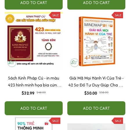
ADD TO CART
ADD TO CART
SALE
SALE
Sách Kinh Pháp Cú - in màu
Giải Mã Mọi Hành Vi Của Trẻ -
423 hình minh họa bìa cứng
42 Sơ Đồ Tư Duy Giúp Cha Mẹ
cao cấp + tặng kèm vòng tay
Thấu Hiểu Tâm Lý Và Hành Vi
$32.99
$48.00
$30.00
$38.00
Của Con
ADD TO CART
ADD TO CART
SALE
SALE