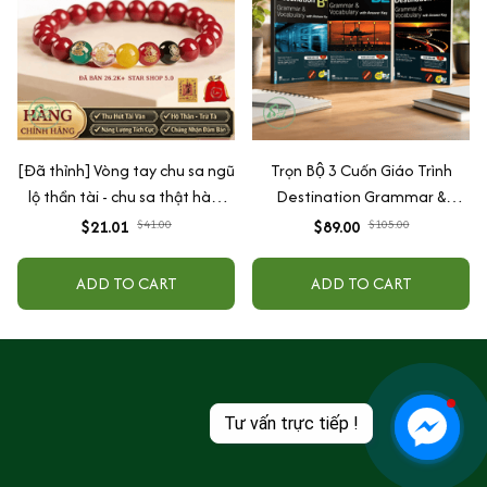
[Đã thỉnh] Vòng tay chu sa ngũ
Trọn Bộ 3 Cuốn Giáo Trình
lộ thần tài - chu sa thật hàm
Destination Grammar &
lượng cao (tặng kèm túi lộc +
Vocabulary B1, B2 và C1&C2 (
$21.01
$41.00
$89.00
$105.00
lá vàng)
Lẻ Tùy Chọn )
ADD TO CART
ADD TO CART
Văn phòng tại Mỹ:
FLASH SHIP - B4060J 12338 Ferris Creek Ln DALLAS 