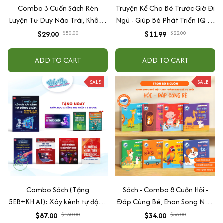
Combo 3 Cuốn Sách Rèn
Truyện Kể Cho Bé Trước Giờ Đi
Luyện Tư Duy Não Trái, Không
Ngủ - Giúp Bé Phát Triển IQ Và
Não Phải - Đánh Thức Tiềm
EQ
$29.00
$50.00
$11.99
$22.00
Năng Trí Tuệ Cho Bé (3-6 Tuổi)
ADD TO CART
ADD TO CART
SALE
SALE
Combo Sách (Tặng
Sách - Combo 8 Cuốn Hỏi -
5EB+KH.AI): Xây kênh tự động
Đáp Cùng Bé, Ehon Song Ngữ
AI Agent + AI siêu mạnh + 3
Việt - Anh - Dành Cho Bé Từ 0
$87.00
$130.00
$34.00
$56.00