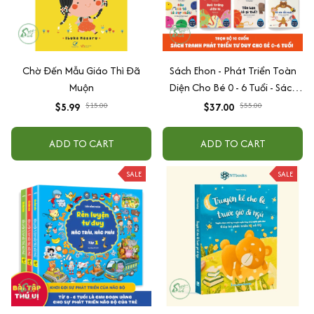
Chờ Đến Mẫu Giáo Thì Đã
Sách Ehon - Phát Triển Toàn
Muộn
Diện Cho Bé 0 - 6 Tuổi - Sách
Song Ngữ Việt - Anh
$5.99
$15.00
$37.00
$55.00
ADD TO CART
ADD TO CART
SALE
SALE