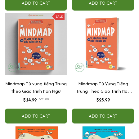
ADD TO CART
ADD TO CART
SALE
Mindmap Từ vựng tiếng Trung
Mindmap Từ Vựng Tiếng
theo Giáo trình Hán Ngữ
Trung Theo Giáo Trình Hán
Ngữ
$14.99
$21.00
$25.99
ADD TO CART
ADD TO CART