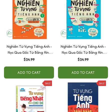
Nghiền Từ Vựng Tiếng Anh -
Nghiền Từ Vựng Tiếng Anh -
Học Qua Gốc Từ Bằng Hình
Học Qua Gốc Từ Bằng Hình
Ảnh - Gốc Từ Là Bí Quyết Để
Ảnh - Gốc Từ Là Bí Quyết Để
$24.99
$24.99
Ghi Nhớ Hàng Nghìn Từ Vựng -
Ghi Nhớ Hàng Nghìn Từ Vựng -
Quyển 1
Quyển 2
ADD TO CART
ADD TO CART
SALE
SALE