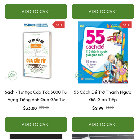
cấp độ AI + Kiếm tiền Youtube
-3 Tuổi
+ Xu hướng
ADD TO CART
ADD TO CART
SALE
SALE
Sách - Tự Học Cấp Tốc 3000 Từ
55 Cách Để Trở Thành Người
Vựng Tiếng Anh Qua Gốc Từ
Giỏi Giao Tiếp
$33.00
$70.00
$2.99
$9.00
ADD TO CART
ADD TO CART