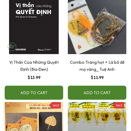
Vị Thần Của Những Quyết
Combo Tràng hạt + Lá bồ đề
Định (Bìa Đen)
mạ vàng_ Tuệ Anh
$13.99
$11.99
ADD TO CART
ADD TO CART
SALE
SALE