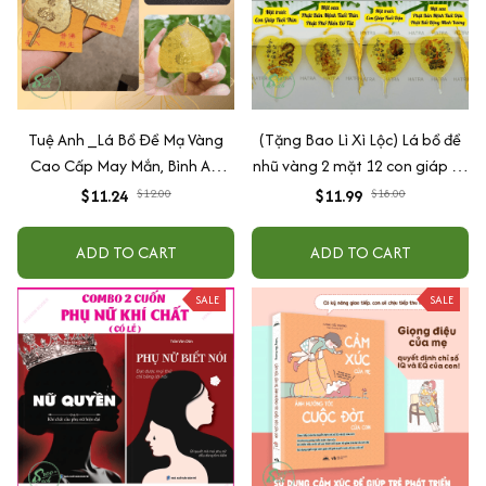
Tuệ Anh _Lá Bồ Đề Mạ Vàng
(Tặng Bao Lì Xì Lộc) Lá bồ đề
Cao Cấp May Mắn, Bình An,
nhũ vàng 2 mặt 12 con giáp và
Chiêu Tài Lộc
phật bản mệnh, để ốp lưng
$11.24
$12.00
$11.99
$18.00
điện thoại, treo xe ô tô đã khai
quang
ADD TO CART
ADD TO CART
SALE
SALE