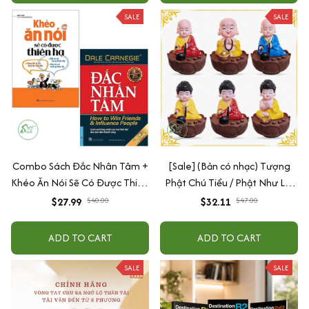
SALE
SALE
Combo Sách Đắc Nhân Tâm +
[Sale] (Bản có nhạc) Tượng
Khéo Ăn Nói Sẽ Có Được Thiên
Phật Chú Tiểu / Phật Như Lai
Hạ
Gõ Mõ Tụng Kinh Có 6 Bài
$27.99
$40.00
$32.11
$47.00
Nhạc (Ship 4-7 ngày)
ADD TO CART
ADD TO CART
SALE
SALE