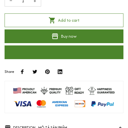
Add to cart
Buy now
Share
DESCRIPTION - MÔ TẢ SẢN PHẨM