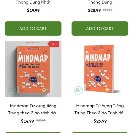
Thông Dụng Nhất
Thông Dụng
$19.99
$28.99
$32.00
ADD TO CART
ADD TO CART
SALE
Mindmap Từ vựng tiếng
Mindmap Từ Vựng Tiếng
Trung theo Giáo trình Hán
Trung Theo Giáo Trình Hán
Ngữ
Ngữ
$14.99
$21.00
$25.99