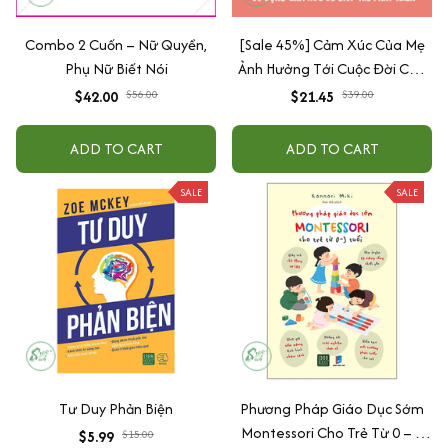
Combo 2 Cuốn – Nữ Quyền,
[Sale 45%] Cảm Xúc Của Mẹ
Phụ Nữ Biết Nói
Ảnh Hưởng Tới Cuộc Đời Của
Con
$42.00
$56.00
$21.45
$39.00
ADD TO CART
ADD TO CART
SALE
SALE
Tư Duy Phản Biện
Phương Pháp Giáo Dục Sớm
Montessori Cho Trẻ Từ 0 – 3
$5.99
$15.00