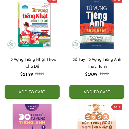
Từ Vựng Tiếng Nhật Theo
Sổ Tay Từ Vựng Tiếng Anh
Chủ Đề
Thực Hành
$11.99
$15.00
$19.99
$24.00
ADD TO CART
ADD TO CART
SALE