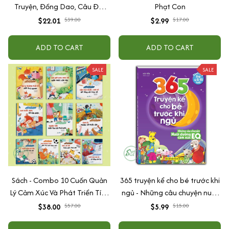
Truyện, Đồng Dao, Câu Đố,
Phạt Con
Tập Nói Tập Đọc Cho Bé 0-6
$22.01
$39.00
$2.99
$17.00
Tuổi - Combo 4 Quyển
ADD TO CART
ADD TO CART
SALE
SALE
Sách - Combo 10 Cuốn Quản
365 truyện kể cho bé trước khi
Lý Cảm Xúc Và Phát Triển Tính
ngủ - Những câu chuyện nuôi
Cách Cho Bé Từ 2 - 6 Tuổi
dưỡng cảm xúc EQ (2-12 tuổi)
$38.00
$57.00
$5.99
$15.00