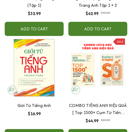
(Tập 1)
Trang Anh Tập 1 + 2
$32.99
$42.99
$43.00
ADD TO CART
ADD TO CART
SALE
Giới Từ Tiếng Anh
COMBO TIẾNG ANH HIỆU QUẢ
[ Top 1500+ Cụm Từ Tiếng
$16.99
Anh Thông Dụng Theo Chủ Đề
$44.99
$60.00
+ Numbers In English - Cách