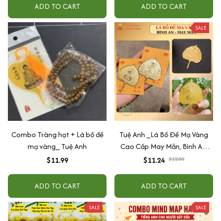
ADD TO CART
ADD TO CART
SALE
Combo Tràng hạt + Lá bồ đề
Tuệ Anh _Lá Bồ Đề Mạ Vàng
mạ vàng_ Tuệ Anh
Cao Cấp May Mắn, Bình An,
Chiêu Tài Lộc
$11.99
$11.24
$12.00
ADD TO CART
ADD TO CART
SALE
SALE