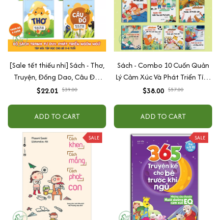
[Sale tết thiếu nhi] Sách - Thơ,
Sách - Combo 10 Cuốn Quản
Truyện, Đồng Dao, Câu Đố,
Lý Cảm Xúc Và Phát Triển Tính
Tập Nói Tập Đọc Cho Bé 0-6
Cách Cho Bé Từ 2 - 6 Tuổi
$22.01
$39.00
$38.00
$57.00
Tuổi - Combo 4 Quyển
ADD TO CART
ADD TO CART
SALE
SALE