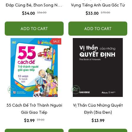
Đáp Cùng Bé, Ehon Song Ngữ
Vựng Tiếng Anh Qua Gốc Từ
Việt - Anh - Dành Cho Bé Từ 0
$34.00
$56.00
$33.00
$70.00
-3 Tuổi
ADD TO CART
ADD TO CART
SALE
55 Cách Để Trở Thành Người
Vị Thần Của Những Quyết
Giỏi Giao Tiếp
Định (Bìa Đen)
$2.99
$9.00
$13.99