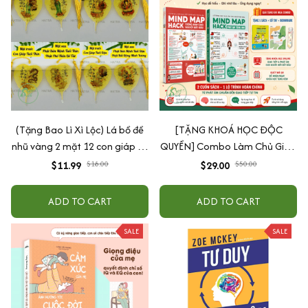
(Tặng Bao Lì Xì Lộc) Lá bồ đề
[TẶNG KHOÁ HỌC ĐỘC
nhũ vàng 2 mặt 12 con giáp và
QUYỀN] Combo Làm Chủ Giao
phật bản mệnh, để ốp lưng
Tiếp: Sách Mindmap Giao Tiếp
$11.99
$18.00
$29.00
$50.00
điện thoại, treo xe ô tô đã khai
+ Hack Phát Âm Tiếng Anh
quang
Cho Người Mới Bắt Đầu
ADD TO CART
ADD TO CART
SALE
SALE