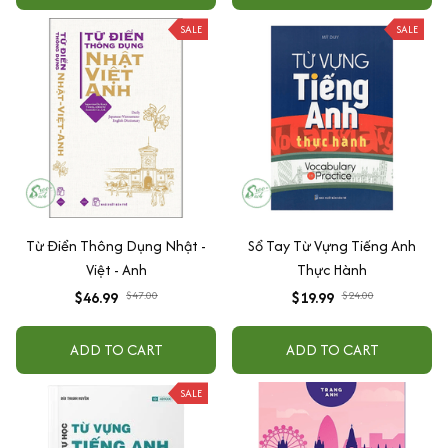
SALE
SALE
Từ Điển Thông Dụng Nhật -
Sổ Tay Từ Vựng Tiếng Anh
Việt - Anh
Thực Hành
$46.99
$47.00
$19.99
$24.00
ADD TO CART
ADD TO CART
SALE