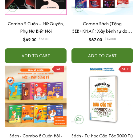
Combo 2 Cuốn – Nữ Quyền,
Combo Sách (Tặng
Phụ Nữ Biết Nói
5EB+KH.AI): Xây kênh tự động
AI Agent + AI siêu mạnh + 3
$42.00
$56.00
$87.00
$130.00
cấp độ AI + Kiếm tiền Youtube
+ Xu hướng
ADD TO CART
ADD TO CART
SALE
SALE
Sách - Combo 8 Cuốn Hỏi -
Sách - Tự Học Cấp Tốc 3000 Từ