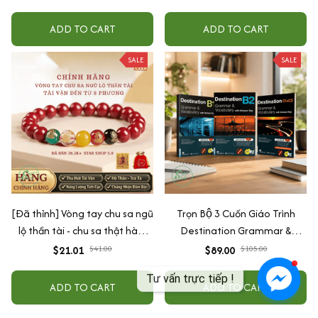
Nhạc (Ship 4-7 ngày)
ADD TO CART
ADD TO CART
SALE
SALE
[Đã thỉnh] Vòng tay chu sa ngũ
Trọn Bộ 3 Cuốn Giáo Trình
lộ thần tài - chu sa thật hàm
Destination Grammar &
lượng cao (tặng kèm túi lộc +
Vocabulary B1, B2 và C1&C2 (
$21.01
$41.00
$89.00
$105.00
lá vàng)
Lẻ Tùy Chọn )
ADD TO CART
ADD TO CART