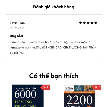
Đánh giá khách hàng
kevin Tran
OCT 04, 2024
Ưng nha
Siêu sát đề thi, mình được hỏi 10 câu thì bập bẹ được mấy từ
vựng xong pass nè, KHUYẾN NGHỊ CAO, CHẤT LƯỢNG SẢN PHẨM
TUYỆT VỜI
Có thể bạn thích
SALE
SALE