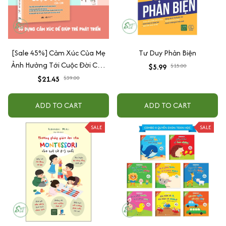
[Sale 45%] Cảm Xúc Của Mẹ
Tư Duy Phản Biện
Ảnh Hưởng Tới Cuộc Đời Của
$5.99
$15.00
Con
$21.45
$39.00
ADD TO CART
ADD TO CART
SALE
SALE