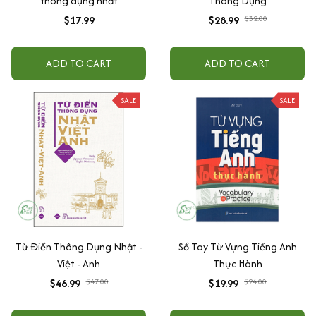
thông dụng nhất
Thông Dụng
$17.99
$28.99
$32.00
ADD TO CART
ADD TO CART
SALE
SALE
Từ Điển Thông Dụng Nhật -
Sổ Tay Từ Vựng Tiếng Anh
Việt - Anh
Thực Hành
$46.99
$47.00
$19.99
$24.00