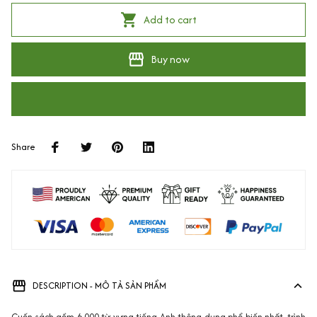
Add to cart
Buy now
Share
DESCRIPTION - MÔ TẢ SẢN PHẨM
Cuốn sách gồm 6.000 từ vựng tiếng Anh thông dụng phổ biến nhất, trình