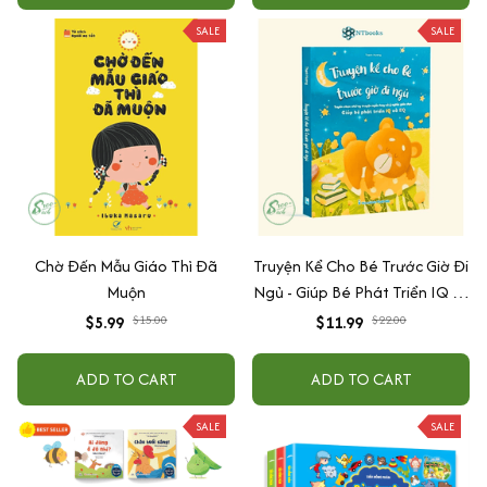
SALE
SALE
Chờ Đến Mẫu Giáo Thì Đã
Truyện Kể Cho Bé Trước Giờ Đi
Muộn
Ngủ - Giúp Bé Phát Triển IQ Và
EQ
$5.99
$15.00
$11.99
$22.00
ADD TO CART
ADD TO CART
SALE
SALE