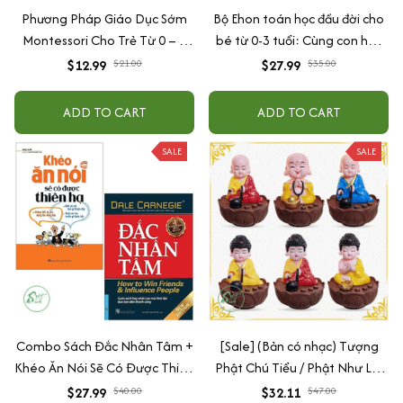
Phương Pháp Giáo Dục Sớm
Bộ Ehon toán học đầu đời cho
Montessori Cho Trẻ Từ 0 – 3
bé từ 0-3 tuổi: Cùng con học
Tuổi
toán (song ngữ Việt Anh)
$12.99
$21.00
$27.99
$35.00
ADD TO CART
ADD TO CART
SALE
SALE
Combo Sách Đắc Nhân Tâm +
[Sale] (Bản có nhạc) Tượng
Khéo Ăn Nói Sẽ Có Được Thiên
Phật Chú Tiểu / Phật Như Lai
Hạ
Gõ Mõ Tụng Kinh Có 6 Bài
$27.99
$40.00
$32.11
$47.00