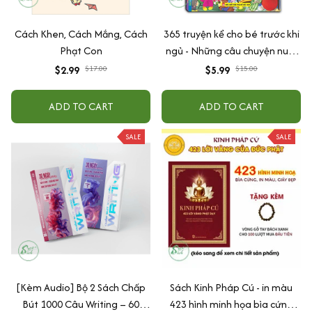
Cách Khen, Cách Mắng, Cách
365 truyện kể cho bé trước khi
Phạt Con
ngủ - Những câu chuyện nuôi
dưỡng cảm xúc EQ (2-12 tuổi)
$2.99
$17.00
$5.99
$15.00
ADD TO CART
ADD TO CART
SALE
SALE
[Kèm Audio] Bộ 2 Sách Chấp
Sách Kinh Pháp Cú - in màu
Bút 1000 Câu Writing – 60
423 hình minh họa bìa cứng