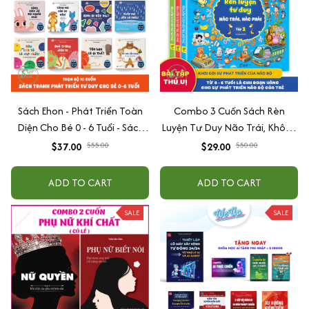
Sách Ehon - Phát Triển Toàn
Combo 3 Cuốn Sách Rèn
Diện Cho Bé 0 - 6 Tuổi - Sách
Luyện Tư Duy Não Trái, Không
Song Ngữ Việt - Anh
Não Phải - Đánh Thức Tiềm
$37.00
$55.00
$29.00
$50.00
Năng Trí Tuệ Cho Bé (3-6 Tuổi)
ADD TO CART
ADD TO CART
SALE
SALE