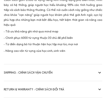
bày có hệ thống, giúp người học hiểu khoảng 98% các tình huống giao
tiếp và sách báo thông thường. Có thể nói cuốn sách này giống như chiếc
chia khóa "vạn năng” giúp người học khám phá thế giới Anh ngữ, cực kỳ
phù hợp cho những bạn mới bắt đầu học, tiết kiệm thời gian và nâng cao
hiệu quả
- Tối ưu khả năng ghi nhớ qua mind map
- Chinh phục 6000 từ vựng thuộc 20 chủ đề phổ biến
- Từ điển dạng bỏ túi thuận tiện học tập mọi lúc, mọi nơi
- Nâng cao vốn từ vựng của học sinh, sinh viên
SHIPPING - CHÍNH SÁCH VẬN CHUYỂN
RETURN & WARRANTY - CHÍNH SÁCH ĐỔI TRẢ