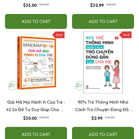
Ngày Gieo Trồng Tư Duy
cao cấp + tặng kèm vòng tay
$55.00
$90.00
$32.99
$48.00
Writing- Cải Thiện Kỹ Năng Viết
ADD TO CART
ADD TO CART
SALE
SALE
Giải Mã Mọi Hành Vi Của Trẻ -
90% Trẻ Thông Minh Nhờ
42 Sơ Đồ Tư Duy Giúp Cha Mẹ
Cách Trò Chuyện Đúng Đắn
Thấu Hiểu Tâm Lý Và Hành Vi
Của Cha Mẹ
$30.00
$38.00
$2.99
$15.00
Của Con
ADD TO CART
ADD TO CART