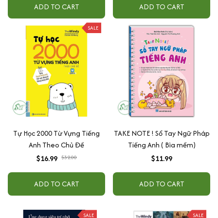
Nói Số Chuẩn ]
ADD TO CART
ADD TO CART
SALE
Tự Học 2000 Từ Vựng Tiếng
TAKE NOTE ! Sổ Tay Ngữ Pháp
Anh Theo Chủ Đề
Tiếng Anh ( Bìa mềm)
$16.99
$32.00
$11.99
ADD TO CART
ADD TO CART
SALE
SALE