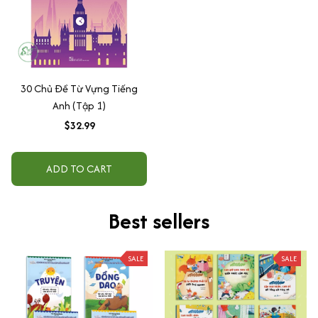
30 Chủ Đề Từ Vựng Tiếng
Anh (Tập 1)
$32.99
ADD TO CART
Best sellers
SALE
SALE