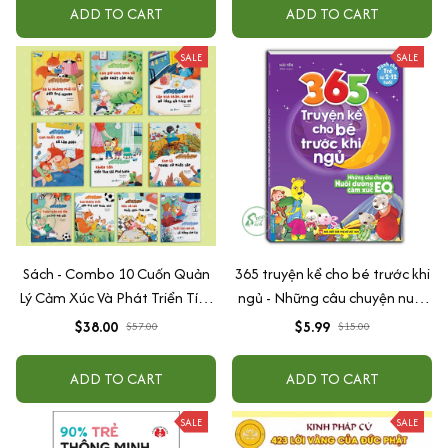
ADD TO CART
ADD TO CART
SALE
SALE
Sách - Combo 10 Cuốn Quản
365 truyện kể cho bé trước khi
Lý Cảm Xúc Và Phát Triển Tính
ngủ - Những câu chuyện nuôi
Cách Cho Bé Từ 2 - 6 Tuổi
dưỡng cảm xúc EQ (2-12 tuổi)
$38.00
$5.99
$57.00
$15.00
ADD TO CART
ADD TO CART
SALE
SALE