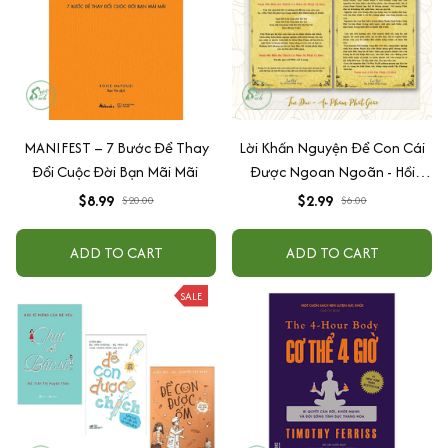
MANIFEST – 7 Bước Để Thay
Lời Khấn Nguyện Để Con Cái
Đổi Cuộc Đời Bạn Mãi Mãi
Được Ngoan Ngoãn - Hồi
Hướng Công Đức Cho Cha Mẹ
$8.99
$2.99
$20.00
$6.00
ADD TO CART
ADD TO CART
SALE