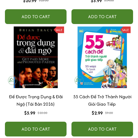
$20.99
$5.99
$25.00
$14.00
ADD TO CART
ADD TO CART
SALE
SALE
Để Được Trọng Dụng & Đãi
55 Cách Để Trở Thành Người
Ngộ (Tái Bản 2016)
Giỏi Giao Tiếp
$5.99
$2.99
$10.00
$9.00
ADD TO CART
ADD TO CART