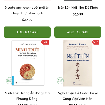
3 cuốn sách cho người mới ăn
Trốn Lên Mái Nhà Để Khóc
chay: Thực đơn hạnh
$16.99
phúc/Vegan Journey/Ăn chay
$67.99
cùng Nhi
ADD TO CART
ADD TO CART
SALE
SALE
Minh Triết Trong Ăn Uống Của
Nghĩ Thiện Để Cuộc Đời Và
Phương Đông
Công Việc Viên Mãn