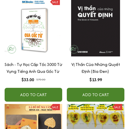
SALE
Sách - Tự Học Cấp Tốc 3000 Từ
Vị Thần Của Những Quyết
Vựng Tiếng Anh Qua Gốc Từ
Định (Bìa Đen)
$33.00
$13.99
$70.00
ADD TO CART
ADD TO CART
SALE
SALE