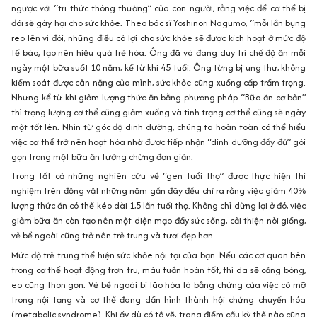
ngược với “tri thức thông thường” của con người, rằng việc để cơ thể bị
đói sẽ gây hại cho sức khỏe. Theo bác sĩ Yoshinori Nagumo, “mỗi lần bụng
reo lên vì đói, những điều có lợi cho sức khỏe sẽ được kích hoạt ở mức độ
tế bào, tạo nên hiệu quả trẻ hóa. Ông đã và đang duy trì chế độ ăn mỗi
ngày một bữa suốt 10 năm, kể từ khi 45 tuổi. Ông từng bị ung thư, không
kiểm soát được cân nặng của mình, sức khỏe cũng xuống cấp trầm trọng.
Nhưng kể từ khi giảm lượng thức ăn bằng phương pháp “Bữa ăn cơ bản”
thì trọng lượng cơ thể cũng giảm xuống và tình trạng cơ thể cũng sẽ ngày
một tốt lên. Nhìn từ góc độ dinh dưỡng, chúng ta hoàn toàn có thể hiểu
việc cơ thể trở nên hoạt hóa nhờ được tiếp nhận “dinh dưỡng đầy đủ” gói
gọn trong một bữa ăn tưởng chừng đơn giản.
Trong tất cả những nghiên cứu về “gen tuổi thọ” được thực hiện thí
nghiệm trên động vật những năm gần đây đều chỉ ra rằng việc giảm 40%
lượng thức ăn có thể kéo dài 1,5 lần tuổi thọ. Không chỉ dừng lại ở đó, việc
giảm bữa ăn còn tạo nên một diện mạo đầy sức sống, cải thiện nòi giống,
vẻ bề ngoài cũng trở nên trẻ trung và tươi đẹp hơn.
Mức độ trẻ trung thể hiện sức khỏe nội tại của bạn. Nếu các cơ quan bên
trong cơ thể hoạt động trơn tru, máu tuần hoàn tốt, thì da sẽ căng bóng,
eo cũng thon gọn. Vẻ bề ngoài bị lão hóa là bằng chứng của việc có mỡ
trong nội tạng và cơ thể đang dần hình thành hội chứng chuyển hóa
(metabolic syndrome). Khi ấy dù có tô vẽ, trang điểm cầu kỳ thế nào cũng