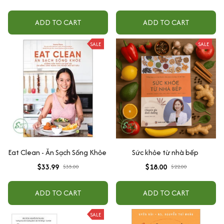
ADD TO CART
ADD TO CART
SALE
SALE
Eat Clean - Ăn Sạch Sống Khỏe
Sức khỏe từ nhà bếp
$33.99
$18.00
$35.00
$22.00
ADD TO CART
ADD TO CART
SALE