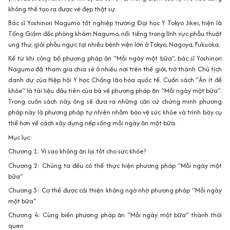
không thể tạo ra được vẻ đẹp thật sự.
Bác sĩ Yoshinori Nagumo tốt nghiệp trường Đại học Y Tokyo Jikei, hiện là
Tổng Giám đốc phòng khám Nagumo, nổi tiếng trong lĩnh vực phẫu thuật
ung thư, giải phẫu ngực tại nhiều bệnh viện lớn ở Tokyo, Nagoya, Fukuoka.
Kể từ khi công bố phương pháp ăn “Mỗi ngày một bữa”, bác sĩ Yoshinori
Nagumo đã tham gia chia sẻ ở nhiều nơi trên thế giới, trở thành Chủ tịch
danh dự của Hiệp hội Y học Chống lão hóa quốc tế. Cuốn sách “Ăn ít để
khỏe” là tài liệu đầu tiên của bà về phương pháp ăn “Mỗi ngày một bữa”.
Trong cuốn sách này, ông sẽ đưa ra những căn cứ chứng minh phương
pháp này là phương pháp tự nhiên nhằm bảo vệ sức khỏe và trình bày cụ
thể hơn về cách xây dựng nếp sống mỗi ngày ăn một bữa.
Mục lục:
Chương 1: Vì sao không ăn lại tốt cho sức khỏe?
Chương 2: Chúng ta đều có thể thực hiện phương pháp “Mỗi ngày một
bữa”
Chương 3: Cơ thể được cải thiện không ngờ nhờ phương pháp “Mỗi ngày
một bữa”
Chương 4: Cùng biến phương pháp ăn “Mỗi ngày một bữa” thành thói
quen