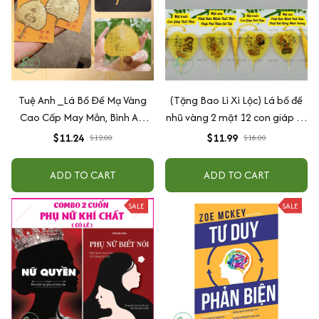
Tuệ Anh _Lá Bồ Đề Mạ Vàng
(Tặng Bao Lì Xì Lộc) Lá bồ đề
Cao Cấp May Mắn, Bình An,
nhũ vàng 2 mặt 12 con giáp và
Chiêu Tài Lộc
phật bản mệnh, để ốp lưng
$11.24
$11.99
$12.00
$18.00
điện thoại, treo xe ô tô đã khai
quang
ADD TO CART
ADD TO CART
SALE
SALE