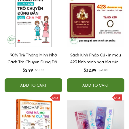
90% Trẻ Thông Minh Nhờ
Sách Kinh Pháp Cú - in màu
Cách Trò Chuyện Đúng Đắn
423 hình minh họa bìa cứng
Của Cha Mẹ
cao cấp + tặng kèm vòng tay
$2.99
$32.99
$15.00
$48.00
ADD TO CART
ADD TO CART
SALE
SALE