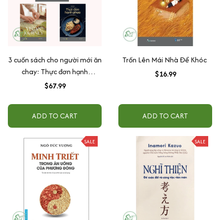
3 cuốn sách cho người mới ăn
Trốn Lên Mái Nhà Để Khóc
chay: Thực đơn hạnh
$16.99
phúc/Vegan Journey/Ăn chay
$67.99
cùng Nhi
ADD TO CART
ADD TO CART
SALE
SALE