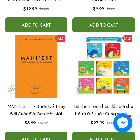
Tuổi
$12.99
$2.99
$21.00
$9.00
ADD TO CART
ADD TO CART
SALE
SALE
MANIFEST – 7 Bước Để Thay
Bộ Ehon toán học đầu đời cho
Đổi Cuộc Đời Bạn Mãi Mãi
bé từ 0-3 tuổi: Cùng con học
toán (song ngữ Việt Anh)
$8.99
$27.99
$20.00
$35.00
ADD TO CART
ADD TO CART