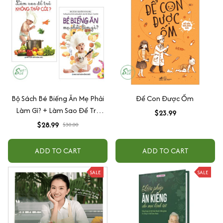
Bộ Sách Bé Biếng Ăn Mẹ Phải
Để Con Được Ốm
Làm Gì? + Làm Sao Để Trẻ
$23.99
Không Thấp Còi (Bộ 2 Cuốn)
$28.99
$30.00
ADD TO CART
ADD TO CART
SALE
SALE