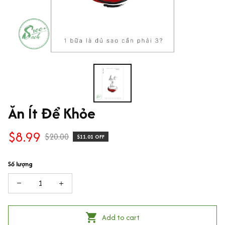
Ăn Ít Để Khỏe
$8.99
$20.00
$11.01 OFF
Số lượng
Add to cart