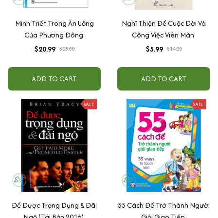
Minh Triết Trong Ăn Uống
Nghĩ Thiện Để Cuộc Đời Và
Của Phương Đông
Công Việc Viên Mãn
$20.99
$5.99
$25.00
$14.00
ADD TO CART
ADD TO CART
SALE
SALE
Để Được Trọng Dụng & Đãi
55 Cách Để Trở Thành Người
Ngộ (Tái Bản 2016)
Giỏi Giao Tiếp