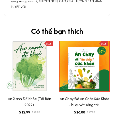
vựng xong pass nè, KHUYẾN NGHỊ CAO, CHẤT LƯỢNG SẢN PHẨM
TUYỆT VỜI
Có thể bạn thích
SALE
SALE
Ăn Xanh Để Khỏe (Tái Bản
Ăn Chay Để Ăn Chắc Sức Khỏe
2022)
- bí quyết sống trẻ
$12.99
$18.00
$20.00
$22.00