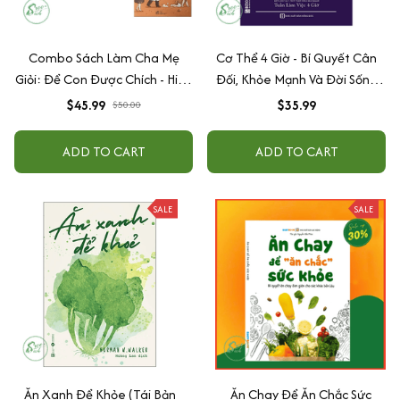
Combo Sách Làm Cha Mẹ
Cơ Thể 4 Giờ - Bí Quyết Cân
Giỏi: Để Con Được Chích - Hiểu
Đối, Khỏe Mạnh Và Đời Sống
Hết Về Vắc Xin Và Miễn Dịch +
Tình Dục Thăng Hoa
$45.99
$35.99
$50.00
Chat Với Bác Sĩ - Bác Sĩ Riêng
Của Bé Yêu + Để Con Được
ADD TO CART
ADD TO CART
Ốm
SALE
SALE
Ăn Xanh Để Khỏe (Tái Bản
Ăn Chay Để Ăn Chắc Sức