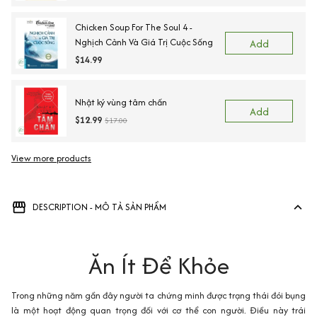
Chicken Soup For The Soul 4 -
Nghịch Cảnh Và Giá Trị Cuộc Sống
Add
$14.99
Nhật ký vùng tâm chấn
Add
$12.99
$17.00
View more products
DESCRIPTION - MÔ TẢ SẢN PHẨM
Ăn Ít Để Khỏe
Trong những năm gần đây người ta chứng minh được trạng thái đói bụng
là một hoạt động quan trọng đối với cơ thể con người. Điều này trái