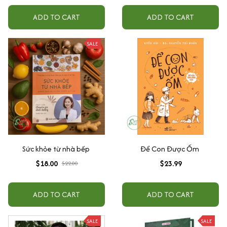
ADD TO CART
ADD TO CART
SALE
Sức khỏe từ nhà bếp
Để Con Được Ốm
$18.00
$23.99
$22.00
ADD TO CART
ADD TO CART
SALE
SALE