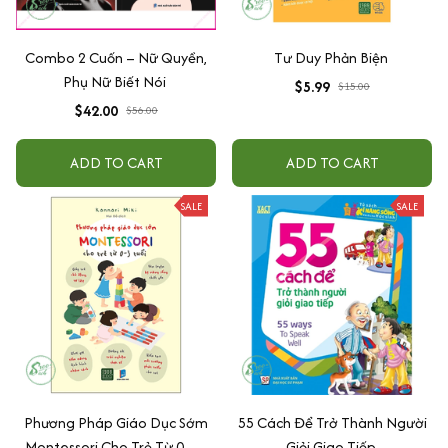
Combo 2 Cuốn – Nữ Quyền,
Tư Duy Phản Biện
Phụ Nữ Biết Nói
$5.99
$15.00
$42.00
$56.00
ADD TO CART
ADD TO CART
SALE
SALE
Phương Pháp Giáo Dục Sớm
55 Cách Để Trở Thành Người
Montessori Cho Trẻ Từ 0 – 3
Giỏi Giao Tiếp