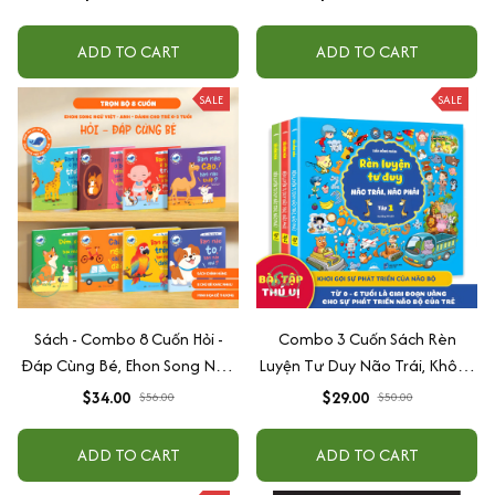
cấp độ AI + Kiếm tiền Youtube
+ Xu hướng
ADD TO CART
ADD TO CART
SALE
SALE
Sách - Combo 8 Cuốn Hỏi -
Combo 3 Cuốn Sách Rèn
Đáp Cùng Bé, Ehon Song Ngữ
Luyện Tư Duy Não Trái, Không
Việt - Anh - Dành Cho Bé Từ 0
Não Phải - Đánh Thức Tiềm
$34.00
$29.00
$56.00
$50.00
-3 Tuổi
Năng Trí Tuệ Cho Bé (3-6 Tuổi)
ADD TO CART
ADD TO CART