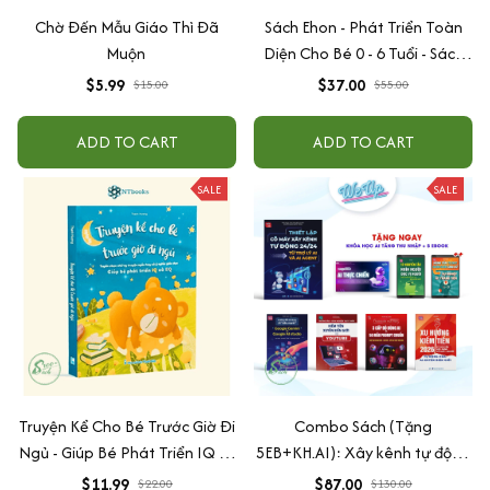
Chờ Đến Mẫu Giáo Thì Đã
Sách Ehon - Phát Triển Toàn
Muộn
Diện Cho Bé 0 - 6 Tuổi - Sách
Song Ngữ Việt - Anh
$5.99
$37.00
$15.00
$55.00
ADD TO CART
ADD TO CART
SALE
SALE
Truyện Kể Cho Bé Trước Giờ Đi
Combo Sách (Tặng
Ngủ - Giúp Bé Phát Triển IQ Và
5EB+KH.AI): Xây kênh tự động
EQ
AI Agent + AI siêu mạnh + 3
$11.99
$87.00
$22.00
$130.00