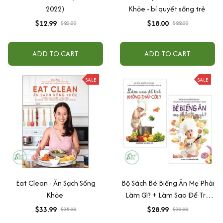
2022)
Khỏe - bí quyết sống trẻ
$12.99
$18.00
$20.00
$22.00
ADD TO CART
ADD TO CART
SALE
SALE
Eat Clean - Ăn Sạch Sống
Bộ Sách Bé Biếng Ăn Mẹ Phải
Khỏe
Làm Gì? + Làm Sao Để Trẻ
Không Thấp Còi (Bộ 2 Cuốn)
$33.99
$28.99
$35.00
$30.00