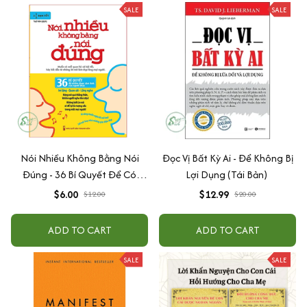
SALE
SALE
Nói Nhiều Không Bằng Nói
Đọc Vị Bất Kỳ Ai - Để Không Bị
Đúng - 36 Bí Quyết Để Có
Lợi Dụng (Tái Bản)
Nhân Duyên Tốt
$6.00
$12.99
$12.00
$20.00
ADD TO CART
ADD TO CART
SALE
SALE