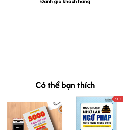
Đánh giá khách hàng
kevin Tran
OCT 04, 2024
Ưng nha
Siêu sát đề thi, mình được hỏi 10 câu thì bập bẹ được mấy từ
vựng xong pass nè, KHUYẾN NGHỊ CAO, CHẤT LƯỢNG SẢN PHẨM
TUYỆT VỜI
Có thể bạn thích
SALE