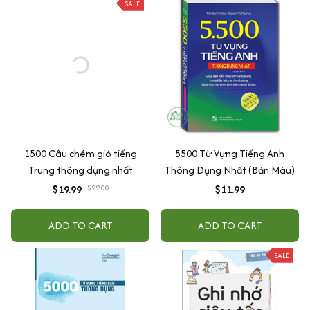
SALE
1500 Câu chém gió tiếng
5500 Từ Vựng Tiếng Anh
Trung thông dụng nhất
Thông Dụng Nhất (Bản Màu)
$19.99
$22.00
$11.99
ADD TO CART
ADD TO CART
SALE