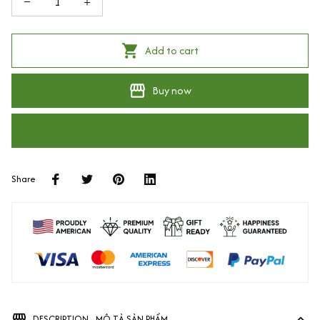
Add to cart
Buy now
Share
DESCRIPTION - MÔ TẢ SẢN PHẨM