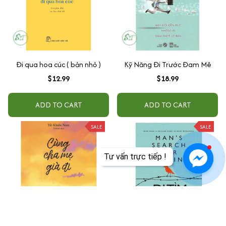
Đi qua hoa cúc ( bản nhỏ )
Kỹ Năng Đi Trước Đam Mê
$12.99
$18.99
ADD TO CART
ADD TO CART
SALE
SALE
Tư vấn trực tiếp !