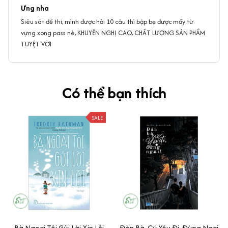
Ưng nha
Siêu sát đề thi, mình được hỏi 10 câu thì bập bẹ được mấy từ
vựng xong pass nè, KHUYẾN NGHỊ CAO, CHẤT LƯỢNG SẢN PHẨM
TUYỆT VỜI
Có thể bạn thích
SALE
Bà Ngoại Tôi Gửi Lời Xin Lỗi
Đàn Bà, Cứ Yêu Đi, Đừng Ngại