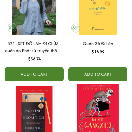
B24 - SET ĐỒ LAM ĐI CHÙA -
Quán Gò Đi Lên
quần áo Phật tử truyền thống-
$18.99
pháp phục nữ cổ bà lai cúc tết
$38.74
thêu Tâm
ADD TO CART
ADD TO CART