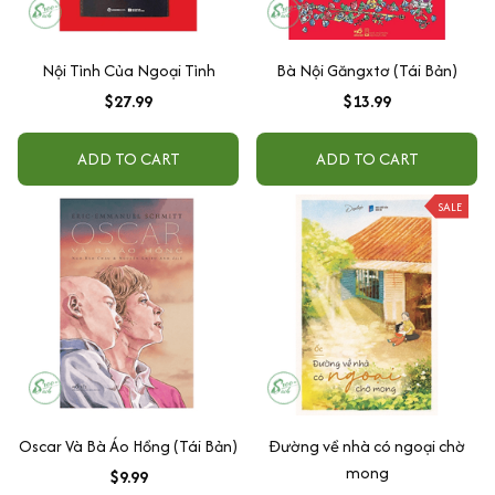
Nội Tình Của Ngoại Tình
Bà Nội Găngxtơ (Tái Bản)
$27.99
$13.99
ADD TO CART
ADD TO CART
SALE
Oscar Và Bà Áo Hồng (Tái Bản)
Đường về nhà có ngoại chờ
mong
$9.99