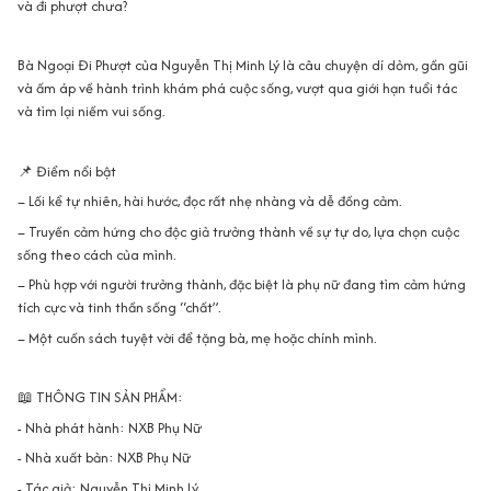
và đi phượt chưa?
Bà Ngoại Đi Phượt của Nguyễn Thị Minh Lý là câu chuyện dí dỏm, gần gũi
và ấm áp về hành trình khám phá cuộc sống, vượt qua giới hạn tuổi tác
và tìm lại niềm vui sống.
📌 Điểm nổi bật
– Lối kể tự nhiên, hài hước, đọc rất nhẹ nhàng và dễ đồng cảm.
– Truyền cảm hứng cho độc giả trưởng thành về sự tự do, lựa chọn cuộc
sống theo cách của mình.
– Phù hợp với người trưởng thành, đặc biệt là phụ nữ đang tìm cảm hứng
tích cực và tinh thần sống “chất”.
– Một cuốn sách tuyệt vời để tặng bà, mẹ hoặc chính mình.
📖 THÔNG TIN SẢN PHẨM:
- Nhà phát hành: NXB Phụ Nữ
- Nhà xuất bản: NXB Phụ Nữ
- Tác giả: Nguyễn Thị Minh Lý