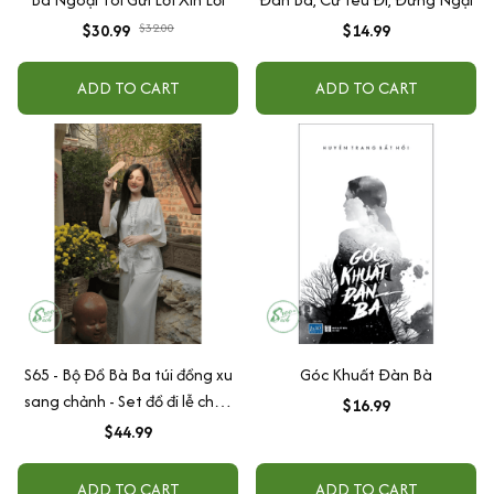
$30.99
$32.00
$14.99
ADD TO CART
ADD TO CART
S65 - Bộ Đồ Bà Ba túi đồng xu
Góc Khuất Đàn Bà
sang chảnh - Set đồ đi lễ chùa
$16.99
đi chơi vải gấm tằm vân hoa
$44.99
mềm nhẹ
ADD TO CART
ADD TO CART