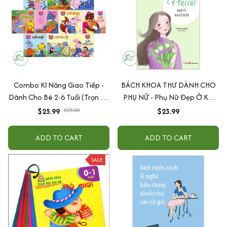
Combo Kĩ Năng Giao Tiếp -
BÁCH KHOA THƯ DÀNH CHO
Dành Cho Bé 2-6 Tuổi (Trọn Bộ
PHỤ NỮ - Phụ Nữ Đẹp Ở Khí
10 cuốn)
Chất
$25.99
$35.00
$23.99
ADD TO CART
ADD TO CART
SALE