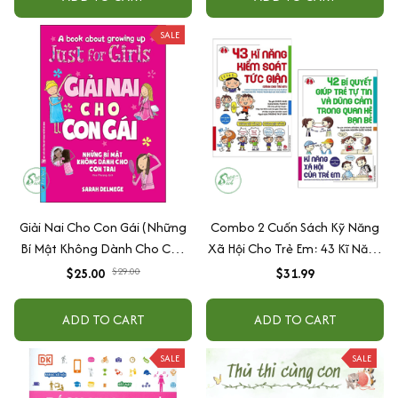
SALE
Giải Nai Cho Con Gái (Những
Combo 2 Cuốn Sách Kỹ Năng
Bí Mật Không Dành Cho Con
Xã Hội Cho Trẻ Em: 43 Kĩ Năng
Trai)
Kiểm Soát Tức Giận + 42 Bí
$25.00
$29.00
$31.99
Quyết Giúp Trẻ Tự Tin Và Dũng
Cảm Trong Quan Hệ Bạn Bè /
ADD TO CART
ADD TO CART
Bộ Những Cuốn Sách Kinh
Nghiệm Từ Nước Nhật
SALE
SALE