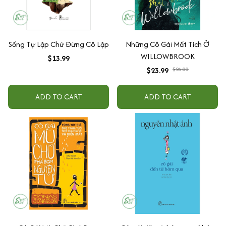
Sống Tự Lập Chứ Đừng Cô Lập
Những Cô Gái Mất Tích Ở
WILLOWBROOK
$13.99
$23.99
$26.00
ADD TO CART
ADD TO CART