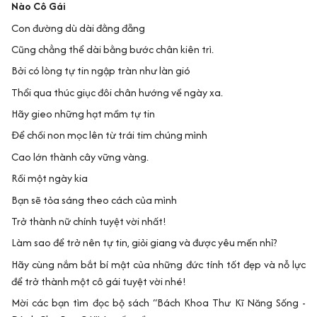
Nào Cô Gái
Con đường dù dài đằng đẵng
Cũng chẳng thể dài bằng bước chân kiên trì.
Bởi có lòng tự tin ngập tràn như làn gió
Thổi qua thúc giục đôi chân hướng về ngày xa.
Hãy gieo những hạt mầm tự tin
Để chồi non mọc lên từ trái tim chúng mình
Cao lớn thành cây vững vàng.
Rồi một ngày kia
Bạn sẽ tỏa sáng theo cách của mình
Trở thành nữ chính tuyệt vời nhất!
Làm sao để trở nên tự tin, giỏi giang và được yêu mến nhỉ?
Hãy cùng nắm bắt bí mật của những đức tính tốt đẹp và nỗ lực
để trở thành một cô gái tuyệt vời nhé!
Mời các bạn tìm đọc bộ sách “Bách Khoa Thư Kĩ Năng Sống -