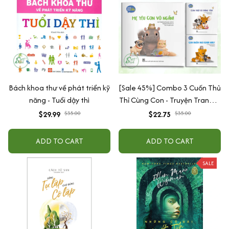
Bách khoa thư về phát triển kỹ
[Sale 45%] Combo 3 Cuốn Thủ
năng - Tuổi dậy thì
Thỉ Cùng Con - Truyện Tranh Kĩ
Năng Sống - Giáo Dục Cảm
$29.99
$35.00
$22.75
$35.00
Xúc Cho Bé
ADD TO CART
ADD TO CART
SALE