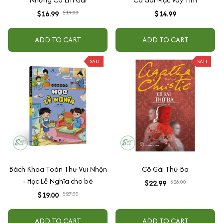
$16.99
$19.00
$14.99
ADD TO CART
ADD TO CART
SALE
SALE
Bách Khoa Toàn Thư Vui Nhộn
Cô Gái Thứ Ba
- Học Lễ Nghĩa cho bé
$22.99
$26.00
$19.00
$27.00
ADD TO CART
ADD TO CART