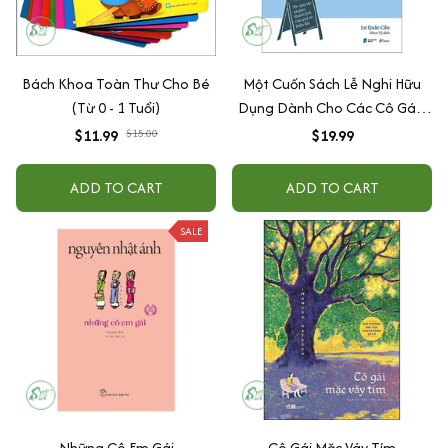
Bách Khoa Toàn Thư Cho Bé
Một Cuốn Sách Lễ Nghi Hữu
(Từ 0 - 1 Tuổi)
Dụng Dành Cho Các Cô Gái -
70+ Quy Tắc Xã Giao Thanh
$11.99
$15.00
$19.99
Lịch Của Quý Cô Hiện Đại
ADD TO CART
ADD TO CART
SALE
Những Cô Em Gái
Cô Gái Mặc Váy Tím