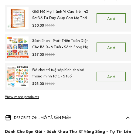
Giải Mã Mọi Hành Vi Của Trẻ - 42
Sơ Đồ Tư Duy Giúp Cha Mẹ Thấu
Add
Hiểu Tâm Lý Và Hành Vi Của Con
$30.00
$38.00
Sách Ehon - Phát Triển Toàn Diện
Cho Bé 0 - 6 Tuổi - Sách Song Ngữ
Add
Việt - Anh
$37.00
$55.00
Đồ chơi trí tuệ xếp hình cho bé
thông minh từ 1 - 5 tuổi
Add
$23.00
$39.00
View more products
Vi
DESCRIPTION - MÔ TẢ SẢN PHẨM
Dành Cho Bạn Gái - Bách Khoa Thư Kĩ Năng Sống - Tự Tin Lên