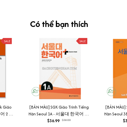
Có thể bạn thích
SALE
SALE
k Giáo
[BẢN MÀU] SGK Giáo Trình Tiếng
[BẢN MÀU] S
국어 2 익
Hàn Seoul 1A - 서울대 한국어 1A
Hàn Seoul
Student's Book
$36.99
$38.00
$3