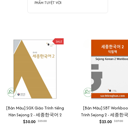
PHẨM TUYỆT VỜI
SALE
[Bản Màu] SGK Giáo Trình tiếng
[Bản Màu] SBT Workboo
Hàn Sejong 2 - 세종한국어 2
Trình Sejong 2 - 세종한
$30.00
$35.00
$23.00
힘책
$27.00