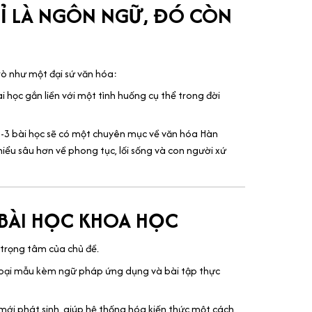
HỈ LÀ NGÔN NGỮ, ĐÓ CÒN
rò như một đại sứ văn hóa:
i học gắn liền với một tình huống cụ thể trong đời
-3 bài học sẽ có một chuyên mục về văn hóa Hàn
iểu sâu hơn về phong tục, lối sống và con người xứ
 BÀI HỌC KHOA HỌC
trọng tâm của chủ đề.
oại mẫu kèm ngữ pháp ứng dụng và bài tập thực
mới phát sinh, giúp hệ thống hóa kiến thức một cách