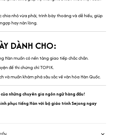
chia nhỏ vừa phải, trình bày thoáng và dễ hiểu, giúp
 ngợp hay nản lòng.
NÀY DÀNH CHO:
ng Hàn muốn có nền tảng giao tiếp chắc chắn.
luyện để thi chứng chỉ TOPIK.
ích và muốn khám phá sâu sắc về văn hóa Hàn Quốc.
h của những chuyên gia ngôn ngữ hàng đầu!
hinh phục tiếng Hàn với bộ giáo trình Sejong ngay
UYỂN