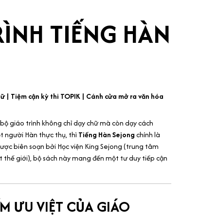
RÌNH TIẾNG HÀN
G
 | Tiệm cận kỳ thi TOPIK | Cánh cửa mở ra văn hóa
bộ giáo trình không chỉ dạy chữ mà còn dạy cách
t người Hàn thực thụ, thì
Tiếng Hàn Sejong
chính là
ược biên soạn bởi Học viện King Sejong (trung tâm
t thế giới), bộ sách này mang đến một tư duy tiếp cận
M ƯU VIỆT CỦA GIÁO