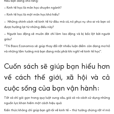
Nếu bạn đang cho rằng:
– Kinh tế học là môn học chuyên ngành?
– Kinh tế học là một môn học khó hiểu?
– Những chính sách về kinh tế từ đâu mà có, nó phục vụ cho ai và bạn có
được hưởng lợi từ những điều này?
– Người lao động sẽ muôn đời chỉ làm lao động và bị bốc lột bởi người
giàu?
“Thì Basic Economics sẽ giúp thay đổi rất nhiều luận điểm còn đang mơ hồ
và những lầm tưởng mà bạn đang mắc phải khi nghĩ về kinh tế học”.
Cuốn sách sẽ giúp bạn hiểu hơn
về cách thế giới, xã hội và cả
cuộc sống của bạn vận hành:
Tất cả chỉ gói gọn trong quy luật cung cầu, giá cả và cách sử dụng những
nguồn lực khan hiếm một cách hiệu quả
Kiến thức không chỉ giúp bạn gỡ rối về kinh tế – thứ tưởng chừng rất vĩ mô