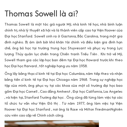
Thomas Sowell là ai?
Thomas Sowell là một tác giả người Mỹ, nhà kinh tế học, nhà bình luận
chính trị, nhà lý thuyết xã hội và là thành viên cấp cao tại Viện Hoover của
Đại học Stanford. Sowell sinh ra ở Gastonia, Bắc Carolina, trong một gia
đình nghèo. Bị ám ảnh bởi khó khăn tài chính và điều kiện gia đình hạn
chế, ông bỏ học tại trường trung học Stuyvesant và phục vụ trong Lực
lượng Thủy quân lục chiến trong Chiến tranh Triều Tiên . Khi trở về Mỹ,
Sowell tham gia các lớp học ban đêm tại Đại học Howard trước khi theo
học Đại học Harvard , tốt nghiệp hạng ưu năm 1958.
Ông lấy bằng thạc sĩ kinh tế tại Đại học Columbia, năm tiếp theo và nhận
bằng tiến sĩ kinh tế tại Đại học Chicago năm 1968. Trong sự nghiệp học
tập của mình, ông phục vụ tại các khoa của một số trường đại học bao
gồm Đại học Cornell , Cao đẳng Amherst , Đại học California, Los Angeles
, và hiện tại, Stanford Trường đại học . Ông cũng đã từng làm việc tại các
tổ chức tư vấn như Viện Đô thị . Từ năm 1977, ông làm việc tại Viện
Hoover tại Đại học Stanford , nơi ông là Rose và Milton FriedmanNghiên
cứu viên cao cấp về Chính sách công.