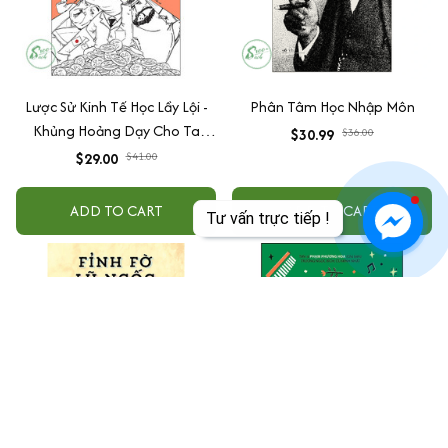
Lược Sử Kinh Tế Học Lầy Lội -
Phân Tâm Học Nhập Môn
Khủng Hoảng Dạy Cho Ta
$30.99
$36.00
Những Gì? - Tập 2
$29.00
$41.00
ADD TO CART
ADD TO CART
Tư vấn trực tiếp !