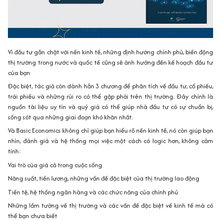
Vì đầu tư gắn chặt với nền kinh tế, những định hướng chính phủ, biến động
thị trường trong nước và quốc tế cũng sẽ ảnh hưởng đến kế hoạch đầu tư
của bạn
Đặc biệt, tác giả còn dành hẳn 3 chương để phân tích về đầu tư, cổ phiếu,
trái phiếu và những rủi ro có thể gặp phải trên thị trường. Đây chính là
nguồn tài liệu uy tín và quý giá có thể giúp nhà đầu tư có sự chuẩn bị,
sống sót qua những giai đoạn khó khăn nhất.
Và Basic Economics không chỉ giúp bạn hiểu rõ nền kinh tế, nó còn giúp bạn
nhìn, đánh giá và hệ thống mọi việc một cách có logic hơn, không cảm
tính:
Vai trò của giá cả trong cuộc sống
Năng suất, tiền lương, những vấn đề đặc biệt của thị trường lao động
Tiền tệ, hệ thống ngân hàng và các chức năng của chính phủ
Những lầm tưởng về thị trường và các vấn đề đặc biệt về kinh tế mà có
thể bạn chưa biết