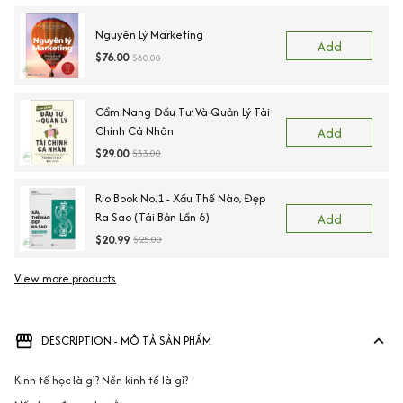
Nguyên Lý Marketing
Add
$76.00
$80.00
Cẩm Nang Đầu Tư Và Quản Lý Tài
Chính Cá Nhân
Add
$29.00
$33.00
Rio Book No.1 - Xấu Thế Nào, Đẹp
Ra Sao (Tái Bản Lần 6)
Add
$20.99
$25.00
View more products
DESCRIPTION - MÔ TẢ SẢN PHẨM
Kinh tế học là gì? Nền kinh tế là gì?