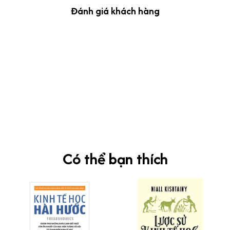
Đánh giá khách hàng
kevin Tran
OCT 04, 2024
Ưng nha
Siêu sát đề thi, mình được hỏi 10 câu thì bập bẹ được mấy từ
vựng xong pass nè, KHUYẾN NGHỊ CAO, CHẤT LƯỢNG SẢN PHẨM
TUYỆT VỜI
Có thể bạn thích