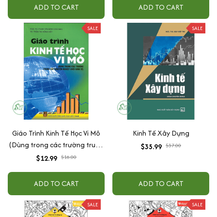
ADD TO CART
ADD TO CART
SALE
SALE
Giáo Trình Kinh Tế Học Vi Mô
Kinh Tế Xây Dựng
(Dùng trong các trường trung
$35.99
$37.00
cấp chuyên nghiệp khối kinh
$12.99
$16.00
tế)
ADD TO CART
ADD TO CART
SALE
SALE