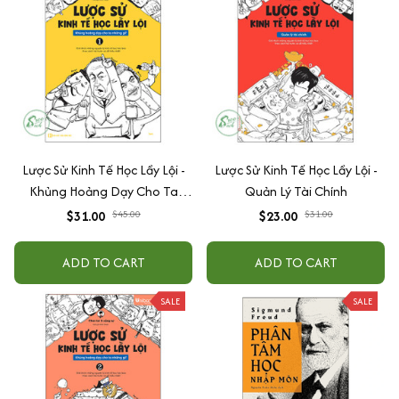
Lược Sử Kinh Tế Học Lầy Lội -
Lược Sử Kinh Tế Học Lầy Lội -
Khủng Hoảng Dạy Cho Ta
Quản Lý Tài Chính
Những Gì? - Tập 1
$31.00
$45.00
$23.00
$31.00
ADD TO CART
ADD TO CART
SALE
SALE