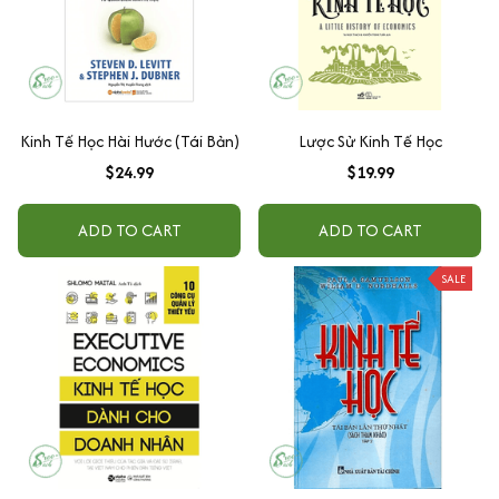
Kinh Tế Học Hài Hước (Tái Bản)
Lược Sử Kinh Tế Học
$24.99
$19.99
ADD TO CART
ADD TO CART
SALE