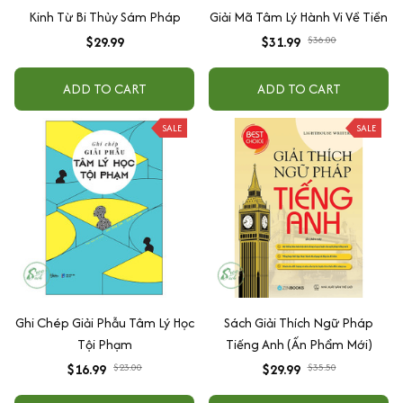
Kinh Từ Bi Thủy Sám Pháp
Giải Mã Tâm Lý Hành Vi Về Tiền
$29.99
$31.99
$36.00
ADD TO CART
ADD TO CART
SALE
SALE
Ghi Chép Giải Phẫu Tâm Lý Học
Sách Giải Thích Ngữ Pháp
Tội Phạm
Tiếng Anh (Ấn Phẩm Mới)
$16.99
$23.00
$29.99
$35.50