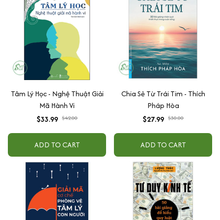
Tâm Lý Học - Nghệ Thuật Giải
Chia Sẻ Từ Trái Tim - Thích
Mã Hành Vi
Pháp Hòa
$33.99
$42.00
$27.99
$30.00
ADD TO CART
ADD TO CART