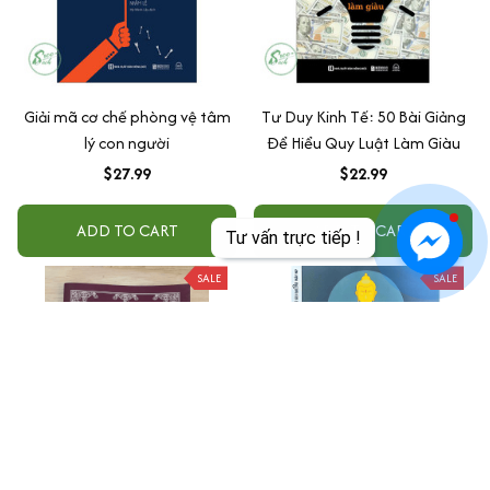
Giải mã cơ chế phòng vệ tâm
Tư Duy Kinh Tế: 50 Bài Giảng
lý con người
Để Hiểu Quy Luật Làm Giàu
$27.99
$22.99
ADD TO CART
ADD TO CART
Tư vấn trực tiếp !
SALE
SALE