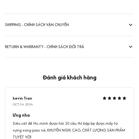
SHIPPING - CHÍNH SÁCH VẬN CHUYỂN
RETURN & WARRANTY - CHÍNH SÁCH ĐỔI TRẢ
Đánh giá khách hàng
kevin Tran
OCT 04, 2024
Ưng nha
Siêu sát đề thi, mình được hỏi 10 câu thì bập bẹ được mấy từ
vựng xong pass nè, KHUYẾN NGHỊ CAO, CHẤT LƯỢNG SẢN PHẨM
TUYỆT VỜI