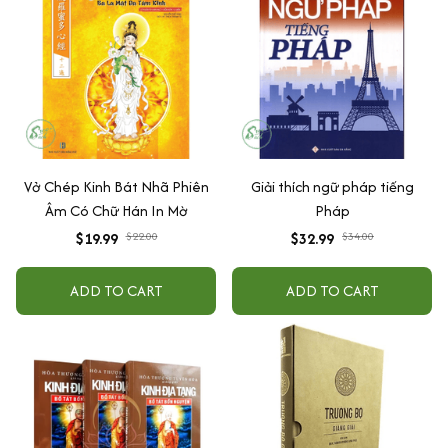
Vở Chép Kinh Bát Nhã Phiên
Giải thích ngữ pháp tiếng
Âm Có Chữ Hán In Mờ
Pháp
$19.99
$22.00
$32.99
$34.00
ADD TO CART
ADD TO CART