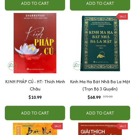
ADD TO CART
ADD TO CART
SALE
KINH PHÁP CÚ - HT: Thích Minh
Kinh Ma Ha Bát Nhã Ba La Mật
Châu
(Trọn Bộ 3 Quyển)
$10.99
$68.99
$70.00
ADD TO CART
ADD TO CART
SALE
SALE