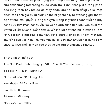
cửa thật tướng mở toang từ đó, chân trời Tánh Không, kho tàng pháp
bảo cũng toàn bày nơi đó, để thấy pháp xưa nay bình đẳng và rồi một
phen các hành giả đủ cụ nhãn sẽ thể nhận chân lý hoát thông giải thoát.
Bộ Bát-nhã 600 quyển của ngài Huyền Trang, một bậc Thánh triết đã dày
công sưu tầm Phạn bản từ Ấn Độ và đã dịch sang Hán ngữ vào giữa thế
kỷ thứ VII, đời Đường. Đồng thời quyển Ma-ha Bát-nhã ba-la-mật-đa Tâm
kinh, gọi tắt là Bát Nhã Tâm Kinh, cũng được vị pháp sư Thánh triết này
chuyển sang văn Hán. Tuy vỏn vẹn chỉ có 260 chữ, nhưng nội dung hàm
chứa cả thực chất, là viên bảo châu vô giá của chánh pháp Như Lai.
-----------------------------------------------------------
Thông tin chi tiết sách:
Tên Nhà Phát Hành: Công ty TNHH TM & DV Văn Hóa Hương Trang
Tác giả: HT. Thích Thanh Từ
Nhà xuất bản: NXB Hồng Đức
Kích thước: 20.5 x 14.5 cm
Hình thức: Bìa mềm
Số trang: 45 trang
Năm xuất bản: 2019