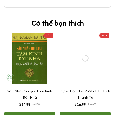
Có thể bạn thích
SALE
SALE
Sáu Nhà Chú giải Tâm Kinh
Bước Đầu Học Phật - HT. Thích
Bát Nhã
Thanh Từ
$14.99
$18.00
$16.99
$19.00