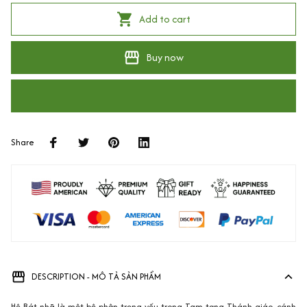
Add to cart
Buy now
Share
DESCRIPTION - MÔ TẢ SẢN PHẨM
Hệ Bát-nhã là một bộ phận trọng yếu trong Tam tạng Thánh giáo, cánh