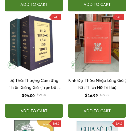
ADD TO CART
ADD TO CART
SALE
SALE
Bộ Thái Thượng Cảm Ứng
Kinh Đại Thừa Nhập Lăng Già (
Thiên Giảng Giải (Trọn bộ 4
NS: Thích Nữ Trí Hải)
quyển)
$94.00
$99.00
$16.99
$19.00
ADD TO CART
ADD TO CART
SALE
SALE