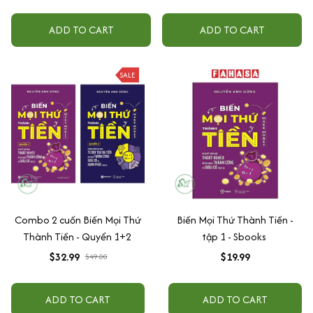
30 Ngày
ADD TO CART
ADD TO CART
SALE
Combo 2 cuốn Biến Mọi Thứ
Biến Mọi Thứ Thành Tiền -
Thành Tiền - Quyển 1+2
tập 1 - Sbooks
$32.99
$19.99
$49.00
ADD TO CART
ADD TO CART