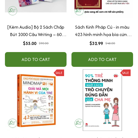
[Kèm Audio] Bộ 2 Sách Chấp
Sách Kinh Pháp Cú - in màu
Bút 1000 Câu Writing – 60
423 hình minh họa bìa cứng
Ngày Gieo Trồng Tư Duy
cao cấp + tặng kèm vòng tay
$55.00
$32.99
$90.00
$48.00
Writing- Cải Thiện Kỹ Năng Viết
ADD TO CART
ADD TO CART
SALE
SALE