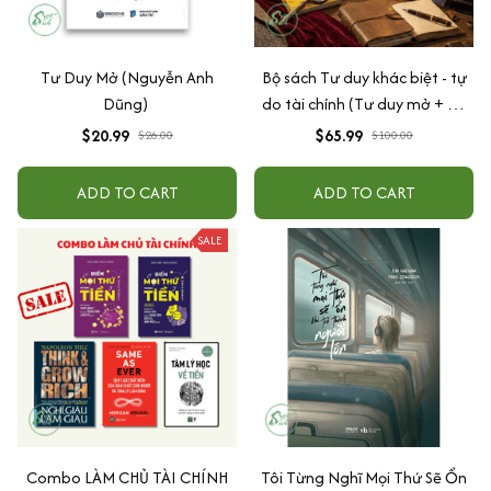
Tư Duy Mở (Nguyễn Anh
Bộ sách Tư duy khác biệt - tự
Dũng)
do tài chính (Tư duy mở + Tư
duy ngược + Biến mọi thứ
$20.99
$65.99
$26.00
$100.00
thành tiền 1+2)
ADD TO CART
ADD TO CART
SALE
Combo LÀM CHỦ TÀI CHÍNH
Tôi Từng Nghĩ Mọi Thứ Sẽ Ổn