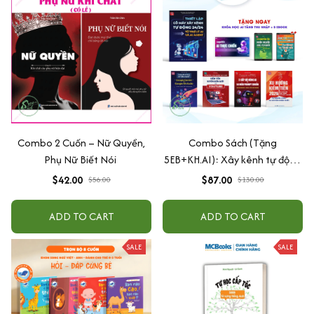
Combo 2 Cuốn – Nữ Quyền,
Combo Sách (Tặng
Phụ Nữ Biết Nói
5EB+KH.AI): Xây kênh tự động
AI Agent + AI siêu mạnh + 3
$42.00
$87.00
$56.00
$130.00
cấp độ AI + Kiếm tiền Youtube
+ Xu hướng
ADD TO CART
ADD TO CART
SALE
SALE