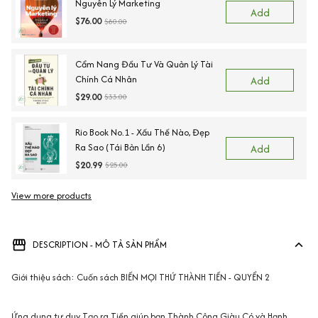
Nguyên Lý Marketing
Add
$76.00
$80.00
Cẩm Nang Đầu Tư Và Quản Lý Tài
Chính Cá Nhân
Add
$29.00
$33.00
Rio Book No.1 - Xấu Thế Nào, Đẹp
Ra Sao (Tái Bản Lần 6)
Add
$20.99
$25.00
View more products
Vi
DESCRIPTION - MÔ TẢ SẢN PHẨM
Giới thiệu sách: Cuốn sách BIẾN MỌI THỨ THÀNH TIỀN - QUYỂN 2
Ứng dụng tư duy Tạo ra Tiền giúp bạn Thành Công Giàu Có và Hạnh