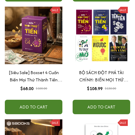
SALE
SALE
[Siêu Sale] Boxset 4 Cuốn
BỘ SÁCH ĐỘT PHÁ TÀI
Biến Mọi Thứ Thành Tiền
CHÍNH: BIẾN MỌI THỨ
(Quyển 1+2+3+4)
THÀNH TIỀN + TƯ DUY
$68.00
$108.99
$100.00
$130.00
NGƯỢC+ TƯ DUY MỞ + TIỀN
ĐẺ RA TIỀN + CHẠM TAY HÓA
ADD TO CART
ADD TO CART
VÀNG
SALE
SALE