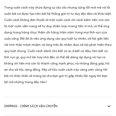
Trong cuốn sách này chứa đựng sự sâu sắc nhưng cũng rất mới mẻ và lôi
cuốn bởi nó được tạo nên bởi hệ thống giá trị tư duy độc đáo và khác biệt.
Cuốn sách không đơn thuần là một cuốn sách chỉ cách kiếm tiền, mà còn
là một cuốn cẩm nang về tư duy, chiến lược mang tầm vĩ mô, có thể ứng
dụng trong hàng chục thậm chí hàng trăm năm trong mọi lĩnh vực của
cuộc sống. Bởi đó là việc ứng dụng các quy luật tự nhiên, xã hội gắn liền
với tinh thần trách nhiệm và lòng trắc ẩn nhằm đưa xã hội phát triển theo
quy luật chung. Cuốn sách dành cho bất cứ ai, ở bất cứ đâu, làm bất cứ
lĩnh vực gì, quy mô lớn hay nhỏ đều có thể dễ dàng áp dụng và tạo ra
không chỉ tiền mà còn là thành công, hạnh phúc, và những đóng góp, trả
ơn cho xã hội, cộng đồng. Hãy sở hữu cuốn sách này càng sớm càng tốt
bởi nó chắc chắn sẽ mang lại cho bạn giá trị gấp nhiều lần ngay khi bạn
lật mở những trang đầu tiên!
SHIPPING - CHÍNH SÁCH VẬN CHUYỂN