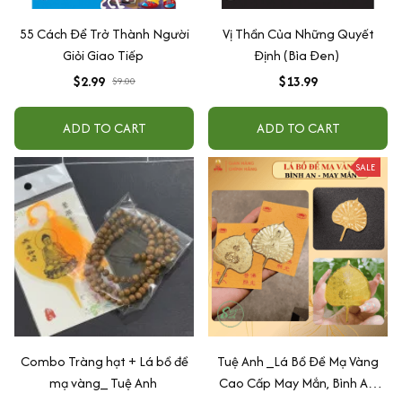
55 Cách Để Trở Thành Người
Vị Thần Của Những Quyết
Giỏi Giao Tiếp
Định (Bìa Đen)
$2.99
$13.99
$9.00
ADD TO CART
ADD TO CART
SALE
Combo Tràng hạt + Lá bồ đề
Tuệ Anh _Lá Bồ Đề Mạ Vàng
mạ vàng_ Tuệ Anh
Cao Cấp May Mắn, Bình An,