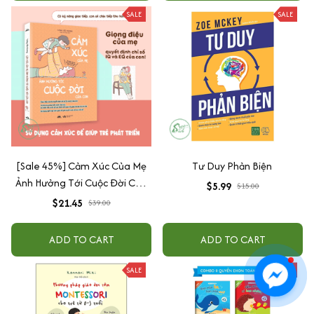
SALE
SALE
[Sale 45%] Cảm Xúc Của Mẹ
Tư Duy Phản Biện
Ảnh Hưởng Tới Cuộc Đời Của
$5.99
$15.00
Con
$21.45
$39.00
ADD TO CART
ADD TO CART
SALE
SALE