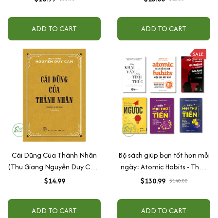
ADD TO CART
ADD TO CART
SALE
Cái Dũng Của Thánh Nhân
Bộ sách giúp bạn tốt hơn mỗi
(Thu Giang Nguyễn Duy Cần)
ngày: Atomic Habits - Thay
(Tái Bản)
Đổi Tí Hon, Hiệu Quả Bất Ngờ
$14.99
$130.99
$140.00
+ Tư duy ngược + Biến mọi
thứ thành tiền (tập 1+ 2) +
ADD TO CART
ADD TO CART
Nói chuyện là bản năng, giữ