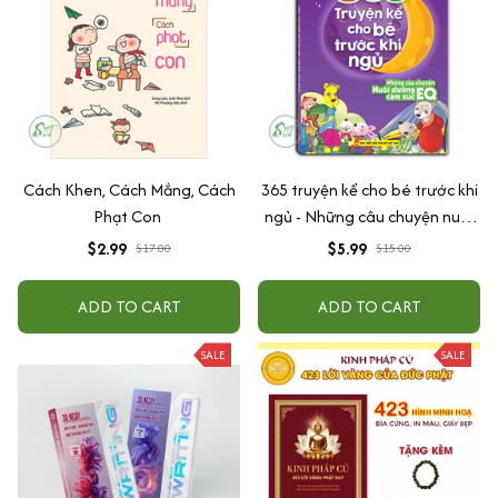
Cách Khen, Cách Mắng, Cách
365 truyện kể cho bé trước khi
Phạt Con
ngủ - Những câu chuyện nuôi
dưỡng cảm xúc EQ (2-12 tuổi)
$2.99
$5.99
$17.00
$15.00
ADD TO CART
ADD TO CART
SALE
SALE