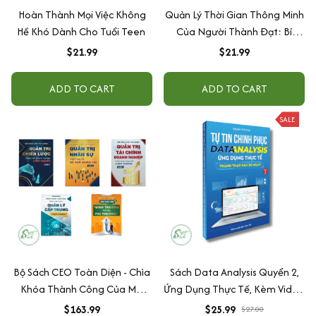
Hoàn Thành Mọi Việc Không
Quản Lý Thời Gian Thông Minh
Hề Khó Dành Cho Tuổi Teen
Của Người Thành Đạt: Bí
Quyết Thành Công Của Triệu
$21.99
$21.99
Phú Anh
ADD TO CART
ADD TO CART
SALE
Bộ Sách CEO Toàn Diện - Chìa
Sách Data Analysis Quyển 2,
Khóa Thành Công Của Mọi
Ứng Dụng Thực Tế, Kèm Video
Doanh Nghiệp
Hướng Dẫn Thành Thạo Sau
$163.99
$25.99
$27.00