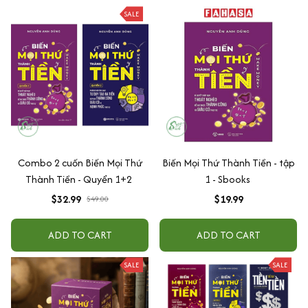
SALE
Combo 2 cuốn Biến Mọi Thứ
Biến Mọi Thứ Thành Tiền - tập
Thành Tiền - Quyển 1+2
1 - Sbooks
$32.99
$19.99
$49.00
ADD TO CART
ADD TO CART
SALE
SALE