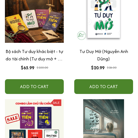
Bộ sách Tư duy khác biệt - tự
Tư Duy Mở (Nguyễn Anh
do tài chính (Tư duy mở + Tư
Dũng)
duy ngược + Biến mọi thứ
$65.99
$20.99
$100.00
$26.00
thành tiền 1+2)
ADD TO CART
ADD TO CART
SALE