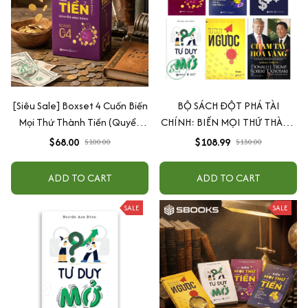
[Siêu Sale] Boxset 4 Cuốn Biến
BỘ SÁCH ĐỘT PHÁ TÀI
Mọi Thứ Thành Tiền (Quyển
CHÍNH: BIẾN MỌI THỨ THÀNH
1+2+3+4)
TIỀN + TƯ DUY NGƯỢC+ TƯ
$68.00
$108.99
$100.00
$130.00
DUY MỞ + TIỀN ĐẺ RA TIỀN +
CHẠM TAY HÓA VÀNG
ADD TO CART
ADD TO CART
SALE
SALE