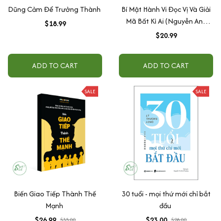
Dũng Cảm Để Trưởng Thành
Bí Mật Hành Vi Đọc Vị Và Giải
Mã Bất Kì Ai (Nguyễn Anh
$18.99
Dũng) - SBOOKS
$20.99
ADD TO CART
ADD TO CART
SALE
SALE
Biến Giao Tiếp Thành Thế
30 tuổi - mọi thứ mới chỉ bắt
Mạnh
đầu
$26.99
$23.00
$35.00
$28.00