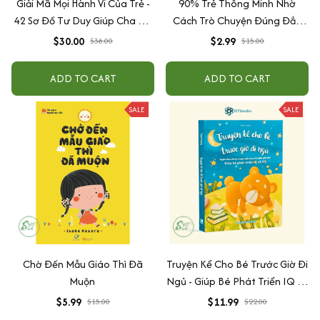
Giải Mã Mọi Hành Vi Của Trẻ -
90% Trẻ Thông Minh Nhờ
42 Sơ Đồ Tư Duy Giúp Cha Mẹ
Cách Trò Chuyện Đúng Đắn
Thấu Hiểu Tâm Lý Và Hành Vi
Của Cha Mẹ
$30.00
$2.99
$38.00
$15.00
Của Con
ADD TO CART
ADD TO CART
SALE
SALE
Chờ Đến Mẫu Giáo Thì Đã
Truyện Kể Cho Bé Trước Giờ Đi
Muộn
Ngủ - Giúp Bé Phát Triển IQ Và
EQ
$5.99
$11.99
$15.00
$22.00