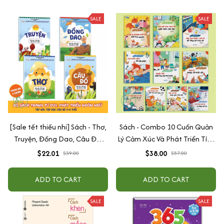
SALE
SALE
[Sale tết thiếu nhi] Sách - Thơ,
Sách - Combo 10 Cuốn Quản
Truyện, Đồng Dao, Câu Đố,
Lý Cảm Xúc Và Phát Triển Tính
Tập Nói Tập Đọc Cho Bé 0-6
Cách Cho Bé Từ 2 - 6 Tuổi
$22.01
$38.00
$39.00
$57.00
Tuổi - Combo 4 Quyển
ADD TO CART
ADD TO CART
SALE
SALE