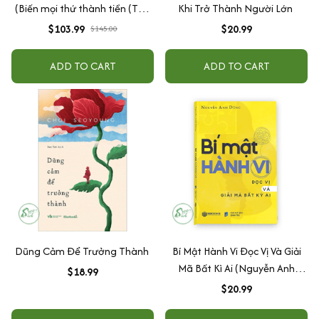
(Biến mọi thứ thành tiền (Tập
Khi Trở Thành Người Lớn
1+ Tập 2) + Nghĩ giàu làm giàu
$103.99
$20.99
$145.00
+Same as ever + Tâm lý học về
tiền)
ADD TO CART
ADD TO CART
Dũng Cảm Để Trưởng Thành
Bí Mật Hành Vi Đọc Vị Và Giải
Mã Bất Kì Ai (Nguyễn Anh
$18.99
Dũng) - SBOOKS
$20.99