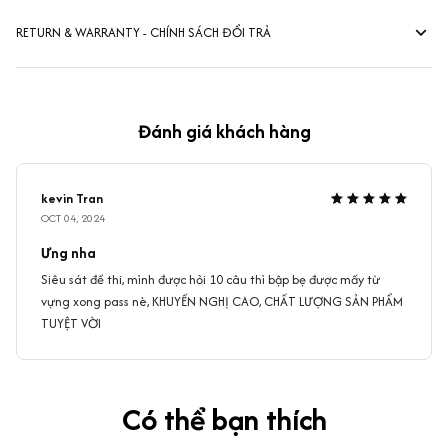
RETURN & WARRANTY - CHÍNH SÁCH ĐỔI TRẢ
Đánh giá khách hàng
kevin Tran
OCT 04, 2024
Ưng nha
Siêu sát đề thi, mình được hỏi 10 câu thì bập bẹ được mấy từ
vựng xong pass nè, KHUYẾN NGHỊ CAO, CHẤT LƯỢNG SẢN PHẨM
TUYỆT VỜI
Có thể bạn thích