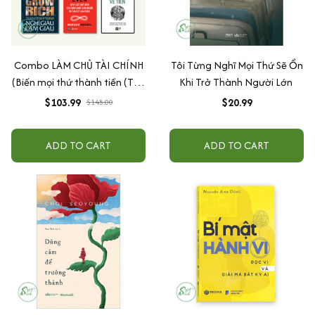
Combo LÀM CHỦ TÀI CHÍNH
Tôi Từng Nghĩ Mọi Thứ Sẽ Ổn
(Biến mọi thứ thành tiền (Tập
Khi Trở Thành Người Lớn
1+ Tập 2) + Nghĩ giàu làm
$103.99
$20.99
$145.00
giàu +Same as ever + Tâm lý
học về tiền)
ADD TO CART
ADD TO CART