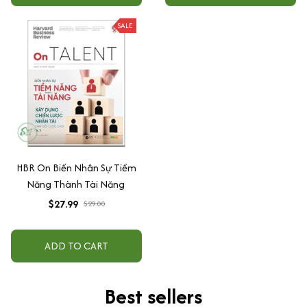
miệng là tu dưỡng, im lặng là
trí tuệ + Sống khai vấn, sống
SALE
tỉnh thức
HBR On Biến Nhân Sự Tiềm
Năng Thành Tài Năng
$27.99
$29.00
ADD TO CART
Best sellers