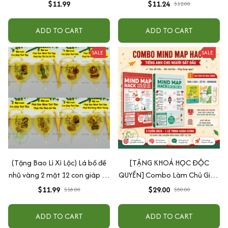
Chiêu Tài Lộc
$11.99
$11.24
$12.00
ADD TO CART
ADD TO CART
SALE
SALE
(Tặng Bao Lì Xì Lộc) Lá bồ đề
[TẶNG KHOÁ HỌC ĐỘC
nhũ vàng 2 mặt 12 con giáp và
QUYỀN] Combo Làm Chủ Giao
phật bản mệnh, để ốp lưng
Tiếp: Sách Mindmap Giao Tiếp
$11.99
$29.00
$18.00
$50.00
điện thoại, treo xe ô tô đã khai
+ Hack Phát Âm Tiếng Anh
quang
Cho Người Mới Bắt Đầu
ADD TO CART
ADD TO CART