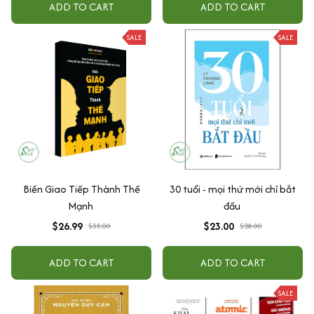
ADD TO CART
ADD TO CART
SALE
SALE
Biến Giao Tiếp Thành Thế
30 tuổi - mọi thứ mới chỉ bắt
Mạnh
đầu
$26.99
$23.00
$35.00
$28.00
ADD TO CART
ADD TO CART
SALE