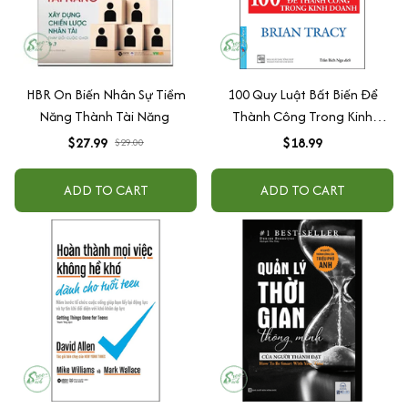
HBR On Biến Nhân Sự Tiềm
100 Quy Luật Bất Biến Để
Năng Thành Tài Năng
Thành Công Trong Kinh
Doanh
$27.99
$18.99
$29.00
ADD TO CART
ADD TO CART