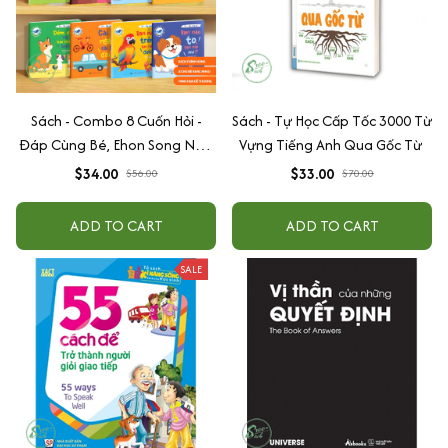
Sách - Combo 8 Cuốn Hỏi -
Sách - Tự Học Cấp Tốc 3000 Từ
Đáp Cùng Bé, Ehon Song Ngữ
Vựng Tiếng Anh Qua Gốc Từ
Việt - Anh - Dành Cho Bé Từ 0
$34.00
$33.00
$56.00
$70.00
-3 Tuổi
ADD TO CART
ADD TO CART
SALE