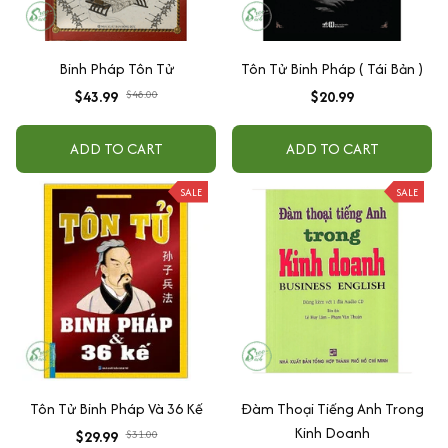
Binh Pháp Tôn Tử
Tôn Tử Binh Pháp ( Tái Bản )
$43.99
$48.00
$20.99
ADD TO CART
ADD TO CART
SALE
SALE
Tôn Tử Binh Pháp Và 36 Kế
Đàm Thoại Tiếng Anh Trong
Kinh Doanh
$29.99
$31.00