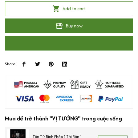
Add to cart
Buy now
Share
Mua để trở thành "VỊ TƯỚNG" trong cuộc sống
Tôn Tử Binh Pháp ( Tái Bản )