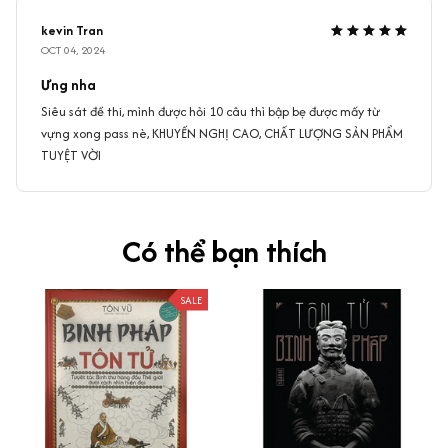
kevin Tran
OCT 04, 2024
Ưng nha
Siêu sát đề thi, mình được hỏi 10 câu thì bập bẹ được mấy từ
vựng xong pass nè, KHUYẾN NGHỊ CAO, CHẤT LƯỢNG SẢN PHẨM
TUYỆT VỜI
Có thể bạn thích
SALE