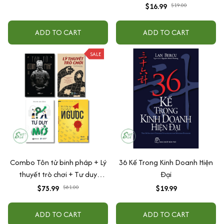
$16.99
$19.00
ADD TO CART
ADD TO CART
SALE
Combo Tôn tử binh pháp + Lý
36 Kế Trong Kinh Doanh Hiện
thuyết trò chơi + Tư duy
Đại
ngược + Tư duy mở
$75.99
$81.00
$19.99
ADD TO CART
ADD TO CART