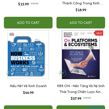
Thành Công Trong Kinh
$12.99
$18.00
Doanh
$18.99
ADD TO CART
ADD TO CART
SALE
Hiểu Hết Về Kinh Doanh
HBR ON - Nền Tảng Và Hệ Sinh
Thái Trong Chiến Lược Kinh
$46.99
Doanh
$27.99
$29.00