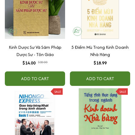
Kinh Dược Sư Và Sám Pháp
5 Điểm Mù Trong Kinh Doanh
Dược Sư - Tôn Giáo
Nhà Hàng
$14.00
$20.00
$18.99
ADD TO CART
ADD TO CART
SALE
SALE