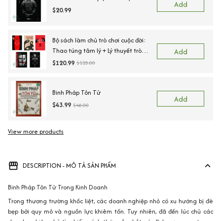
Add
$20.99
Bộ sách làm chủ trò chơi cuộc đời:
Thao túng tâm lý + Lý thuyết trò
Add
chơi + 48 nguyên tắc chủ chốt của
$120.99
$125.00
quyền lực + Thuật thao túng - Góc
khuất ẩn sau mỗi lời nói + Tôn tử
binh pháp
Binh Pháp Tôn Tử
Add
$43.99
$48.00
View more products
DESCRIPTION - MÔ TẢ SẢN PHẨM
Binh Pháp Tôn Tử Trong Kinh Doanh
Trong thương trường khốc liệt, các doanh nghiệp nhỏ có xu hướng bị đè
bẹp bởi quy mô và nguồn lực khiêm tốn. Tuy nhiên, đã đến lúc chủ các