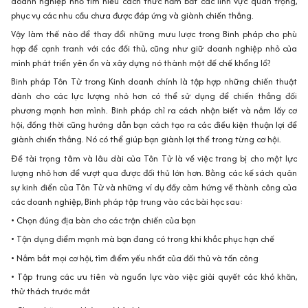
doanh nghiệp nhỏ tìm hiểu cách thức nắm bắt các lĩnh vực quan trọng,
phục vụ các nhu cầu chưa được đáp ứng và giành chiến thắng.
Vậy làm thế nào để thay đổi những mưu lược trong Binh pháp cho phù
hợp để cạnh tranh với các đối thủ, cũng như giữ doanh nghiệp nhỏ của
mình phát triển yên ổn và xây dựng nó thành một đế chế khổng lồ?
Binh pháp Tôn Tử trong Kinh doanh chính là tập hợp những chiến thuật
dành cho các lực lượng nhỏ hơn có thể sử dụng để chiến thắng đối
phương mạnh hơn mình. Binh pháp chỉ ra cách nhận biết và nắm lấy cơ
hội, đồng thời cũng hướng dẫn bạn cách tạo ra các điều kiện thuận lợi để
giành chiến thắng. Nó có thể giúp bạn giành lợi thế trong từng cơ hội.
Đề tài trọng tâm và lâu dài của Tôn Tử là về việc trang bị cho một lực
lượng nhỏ hơn để vượt qua được đối thủ lớn hơn. Bằng các kế sách quân
sự kinh điển của Tôn Tử và những ví dụ đầy cảm hứng về thành công của
các doanh nghiệp, Binh pháp tập trung vào các bài học sau:
• Chọn đúng địa bàn cho các trận chiến của bạn
• Tận dụng điểm mạnh mà bạn đang có trong khi khắc phục hạn chế
• Nắm bắt mọi cơ hội, tìm điểm yếu nhất của đối thủ và tấn công
• Tập trung các ưu tiên và nguồn lực vào việc giải quyết các khó khăn,
thử thách trước mắt