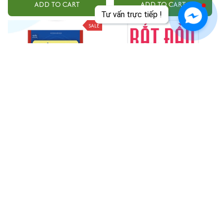
ADD TO CART
ADD TO CART
Tư vấn trực tiếp !
SALE
A-Z Luật kinh doanh thực chiến
Bắt Đầu Với Câu Hỏi Tại Sao -
dành cho doanh nghiệp vừa
Nghệ Thuật Truyền Cảm Hứng
nhỏ - hộ kinh doanh
Trong Kinh Doanh
$17.99
$20.00
$23.99
ADD TO CART
ADD TO CART
SALE