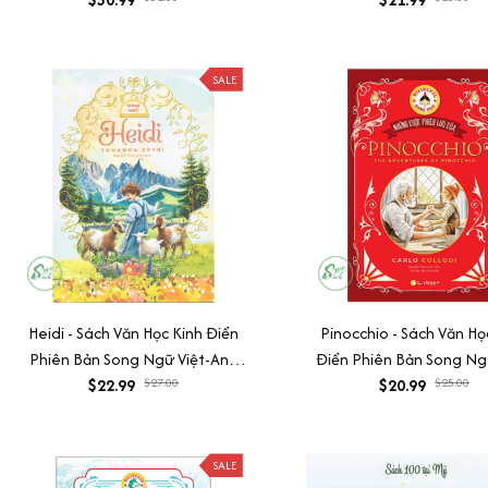
SALE
Heidi - Sách Văn Học Kinh Điển
Pinocchio - Sách Văn Họ
Phiên Bản Song Ngữ Việt-Anh
Điển Phiên Bản Song Ngữ
(Tặng File Nghe Audio)
$22.99
$27.00
Anh (Tặng File Nghe A
$20.99
$25.00
SALE