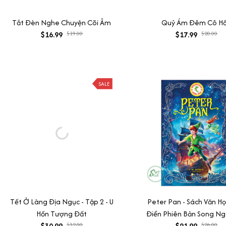
Tắt Đèn Nghe Chuyện Cõi Âm
Quỷ Ám Đêm Cô H
$16.99
$19.00
$17.99
$20.00
SALE
Tết Ở Làng Địa Ngục - Tập 2 - U
Peter Pan - Sách Văn Họ
Hồn Tượng Đất
Điển Phiên Bản Song Ngữ
$30.99
$32.00
Anh (Tặng File Nghe A
$21.99
$26.00