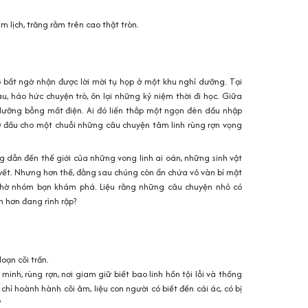
lịch, trăng rằm trên cao thật tròn.
8 bất ngờ nhận được lời mời tụ họp ở một khu nghỉ dưỡng. Tại
, háo hức chuyện trò, ôn lại những kỷ niệm thời đi học. Giữa
 dưỡng bỗng mất điện. Ai đó liền thắp một ngọn đèn dầu nhập
 đầu cho một chuỗi những câu chuyện tâm linh rùng rợn vọng
 dẫn đến thế giới của những vong linh ai oán, những sinh vật
uyết. Nhưng hơn thế, đằng sau chúng còn ẩn chứa vô vàn bí mật
chờ nhóm bạn khám phá. Liệu rằng những câu chuyện nhỏ có
n hơn đang rình rập?
oạn cõi trần.
minh, rùng rợn, nơi giam giữ biết bao linh hồn tội lỗi và thống
hỉ hoành hành cõi âm, liệu con người có biết đến cái ác, có bị
?