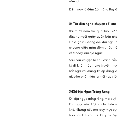
sầm lại.
Đêm nay là đêm 15 tháng Bảy âm 
2/ Tắt đèn nghe chuyện cõi âm
Hai mươi năm trôi qua, lớp 12A
đây, họ ngồi quây quần bên nhau
lúc cuộc vui dang dở, khu nghỉ
nhoạng giữa màn đêm u tối, mở
về từ đáy sâu địa ngục.
Sáu câu chuyện là sáu cánh cổng
kỳ dị, khát máu trong truyền th
bất ngờ và khủng khiếp đang 
giúp họ phát hiện ra mối nguy lớ
3/Khi Địa Ngục Trống Rỗng
Khi địa ngục trống rỗng, ma quỷ l
Địa ngục vốn được coi là chốn u 
khổ. Nhưng nếu ma quỷ thực sự c
bao oán linh và quỷ dữ quấy rầy