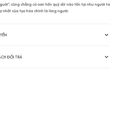
người”, cũng chẳng có oan hồn quỷ dữ nào tồn tại như người ta
ợ nhất của tạo hóa chính là lòng người.
UYỂN
ÁCH ĐỔI TRẢ