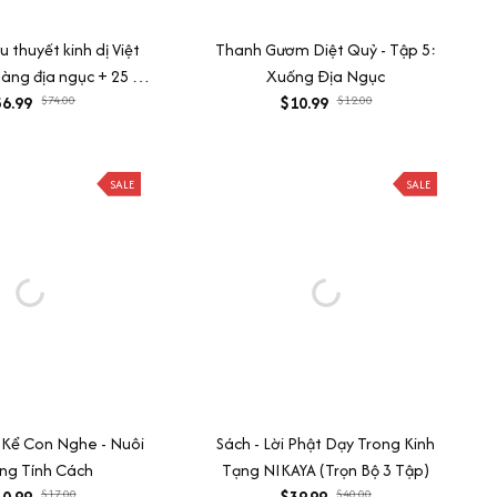
 thuyết kinh dị Việt
Thanh Gươm Diệt Quỷ - Tập 5:
àng địa ngục + 25 độ
Xuống Địa Ngục
6.99
âm
$74.00
$10.99
$12.00
SALE
SALE
 Kể Con Nghe - Nuôi
Sách - Lời Phật Dạy Trong Kinh
ng Tính Cách
Tạng NIKAYA (Trọn Bộ 3 Tập)
0.99
$17.00
$39.99
$40.00