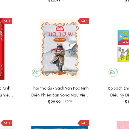
SALE
SALE
c Kinh
Thời thơ ấu - Sách Văn Học Kinh
Bộ Sách Eh
 Việt-
Điển Phiên Bản Song Ngữ Việt-
Điều Kỳ D
udio)
Anh (Tặng File Nghe Audio)
$22.99
$27.00
Những Câu
$1
SALE
SALE