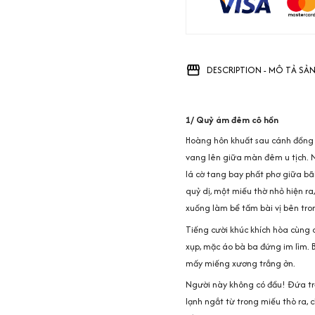
DESCRIPTION - MÔ TẢ SẢ
1/ Quỷ ám đêm cô hồn
Hoàng hôn khuất sau cánh đồng c
vang lên giữa màn đêm u tịch. 
lá cờ tang bay phất phơ giữa bã
quỷ dị, một miếu thờ nhỏ hiện ra
xuống làm bể tấm bài vị bên tron
Tiếng cười khúc khích hòa cùng c
xụp, mặc áo bà ba đứng im lìm. Bỗ
mấy miếng xương trắng ởn.
Người này không có đầu! Đứa trẻ
lạnh ngắt từ trong miếu thò ra, 