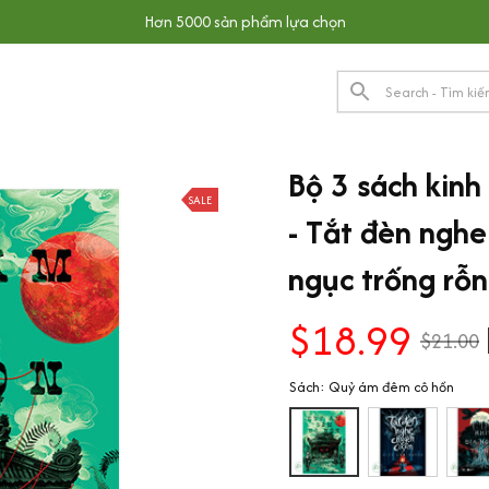
Hơn 5000 sản phẩm lựa chọn
Bộ 3 sách kinh
SALE
- Tắt đèn nghe 
ngục trống rỗ
$18.99
$21.00
Sách: Quỷ ám đêm cô hồn