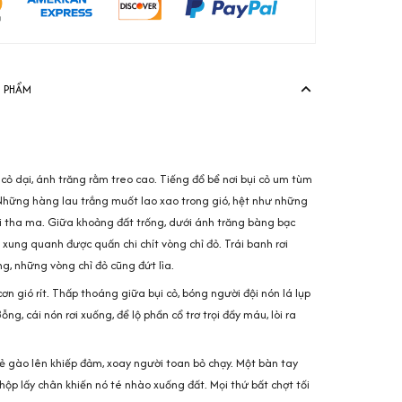
N PHẨM
ỏ dại, ánh trăng rằm treo cao. Tiếng đổ bể nơi bụi cỏ um tùm
Những hàng lau trắng muốt lao xao trong gió, hệt như những
i tha ma. Giữa khoảng đất trống, dưới ánh trăng bàng bạc
, xung quanh được quấn chi chít vòng chỉ đỏ. Trái banh rơi
g, những vòng chỉ đỏ cũng đứt lìa.
ơn gió rít. Thấp thoáng giữa bụi cỏ, bóng người đội nón lá lụp
ng, cái nón rơi xuống, để lộ phần cổ trơ trọi đầy máu, lòi ra
 gào lên khiếp đảm, xoay người toan bỏ chạy. Một bàn tay
chộp lấy chân khiến nó té nhào xuống đất. Mọi thứ bất chợt tối