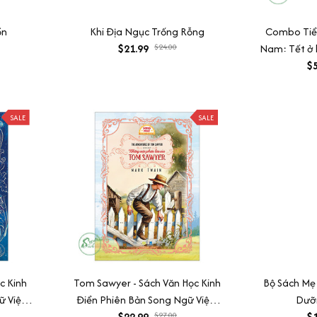
ồn
Khi Địa Ngục Trống Rỗng
Combo Tiểu
$21.99
$24.00
Nam: Tết ở l
$5
SALE
SALE
c Kinh
Tom Sawyer - Sách Văn Học Kinh
Bộ Sách Mẹ
 Việt-
Điển Phiên Bản Song Ngữ Việt-
Dưỡ
udio)
Anh (Tặng File Nghe Audio)
$22.99
$27.00
$1