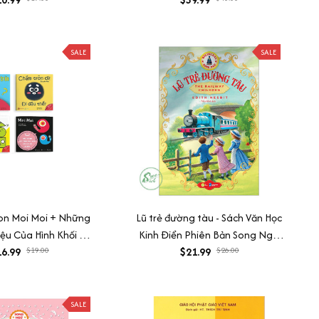
SALE
SALE
on Moi Moi + Những
Lũ trẻ đường tàu - Sách Văn Học
iệu Của Hình Khối +
Kinh Điển Phiên Bản Song Ngữ
 Chuyện Kinh Điển
6.99
$19.00
Việt-Anh (Tặng File Nghe Audio)
$21.99
$26.00
SALE