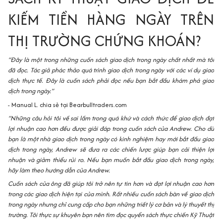
KIẾM TIỀN HÀNG NGÀY TRÊN
THỊ TRƯỜNG CHỨNG KHOÁN?
“Đây là một trong những cuốn sách giao dịch trong ngày chất nhất mà tôi
đã đọc. Tác giả phác thảo quá trình giao dịch trong ngày với các ví dụ giao
dịch thực tế. Đây là cuốn sách phải đọc nếu bạn bắt đầu khám phá giao
dịch trong ngày.”
- Manual L. chia sẻ tại Bearbulltraders.com
“Những câu hỏi tôi về sai lầm trong quá khứ và cách thức để giao dịch đạt
lợi nhuận cao hơn đều được giải đáp trong cuốn sách của Andrew. Cho dù
bạn là một nhà giao dịch trong ngày có kinh nghiệm hay mới bắt đầu giao
dịch trong ngày, Andrew sẽ đưa ra các chiến lược giúp bạn cải thiện lợi
nhuận và giảm thiểu rủi ro. Nếu bạn muốn bắt đầu giao dịch trong ngày,
hãy làm theo hướng dẫn của Andrew.
Cuốn sách của ông đã giúp tôi trở nên tự tin hơn và đạt lợi nhuận cao hơn
trong các giao dịch hiện tại của mình. Rất nhiều cuốn sách bàn về giao dịch
trong ngày nhưng chỉ cung cấp cho bạn những triết lý cơ bản và lý thuyết thị
trường. Tôi thực sự khuyên bạn nên tìm đọc quyển sách thực chiến Kỹ Thuật