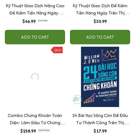
Kỹ Thuật Giao Dịch Nâng Cao
Kỹ Thuật Giao Dịch Để Kiếm
Để Kiếm Tiền Hằng Ngày -
Tiền Hàng Ngày Trên Thị
Trên Thị Trường Chứng
Trường Chứng Khoán – Day
$46.99
$47.00
$30.99
Khoáng
Trade For A Living
ADD TO CART
ADD TO CART
SALE
Combo Chứng Khoán Toàn
24 Bài Học Sống Còn Để Đầu
Diện: Làm Giàu Từ Chứng
Tư Thành Công Trên Thị
Khoán + Hưỡng Dẫn Thực
Trường Chứng Khoán
$258.99
$279.00
$17.99