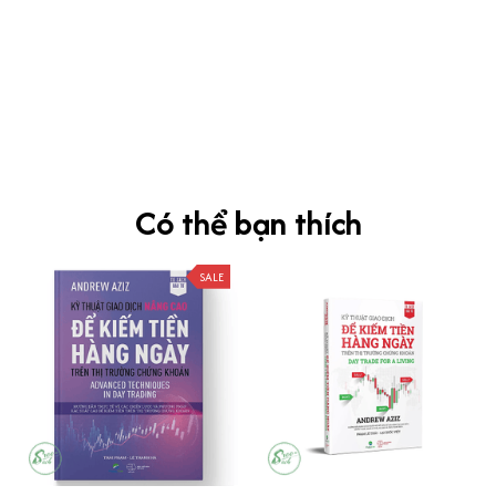
Ưng nha
Siêu sát đề thi, mình được hỏi 10 câu thì bập bẹ được mấy từ
vựng xong pass nè, KHUYẾN NGHỊ CAO, CHẤT LƯỢNG SẢN PHẨM
TUYỆT VỜI
Có thể bạn thích
SALE