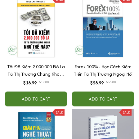
Tôi Đã Kiếm 2.000.000 Đô La
Forex 100% - Học Cách Kiếm
Từ Thị Trường Chứng Khoán
Tiền Từ Thị Trường Ngoại Hối
Như Thế Nào?
$16.99
$19.00
$28.99
$33.00
ADD TO CART
ADD TO CART
SALE
SALE