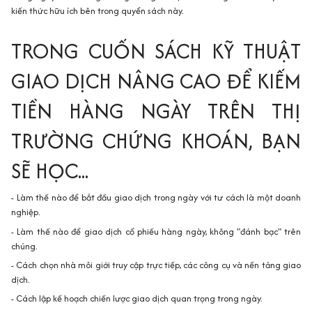
kiến thức hữu ích bên trong quyển sách này.
TRONG CUỐN SÁCH KỸ THUẬT
GIAO DỊCH NÂNG CAO ĐỂ KIẾM
TIỀN HÀNG NGÀY TRÊN THỊ
TRƯỜNG CHỨNG KHOÁN, BẠN
SẼ HỌC...
- Làm thế nào để bắt đầu giao dịch trong ngày với tư cách là một doanh
nghiệp.
- Làm thế nào để giao dịch cổ phiếu hàng ngày, không "đánh bạc" trên
chúng.
- Cách chọn nhà môi giới truy cập trực tiếp, các công cụ và nền tảng giao
dịch.
- Cách lập kế hoạch chiến lược giao dịch quan trọng trong ngày.