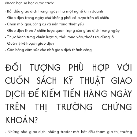
khoán
bạn sẽ học được cách:
- Bắt đầu giao dịch trong ngày như một nghề kinh doanh
- Giao dịch trong ngày chứ không phải cá cược trên cổ phiếu
- Chọn môi giới, công cụ và nền tảng thiết yếu
- Giao dịch theo 7 chiến lược quan trọng của giao dịch trong ngày
- Thực hành từng chiến lược cụ thể: mua vào, thoát ra, dừng lỗ
- Quản lý kế hoạch giao dịch
- Cân bằng cảm xúc cho nhà giao dịch thành công
ĐỐI TƯỢNG PHÙ HỢP VỚI
CUỐN SÁCH KỸ THUẬT GIAO
DỊCH ĐỂ KIẾM TIỀN HÀNG NGÀY
TRÊN THỊ TRƯỜNG CHỨNG
KHOÁN?
- Những nhà giao dịch, những trader mới bắt đầu tham gia thị trường