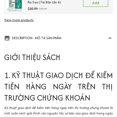
Ra Sao (Tái Bản Lần 6)
Add
$20.99
$25.00
View more products
DESCRIPTION - MÔ TẢ SẢN PHẨM
GIỚI THIỆU SÁCH
1. KỸ THUẬT GIAO DỊCH ĐỂ KIẾM
TIỀN HÀNG NGÀY TRÊN THỊ
TRƯỜNG CHỨNG KHOÁN
Kỹ thuật giao dịch để kiếm tiền hàng ngày trên thị trường chứng khoán
là
một cuốn sách giải thích các nguyên tắc cơ bản của giao dịch trong ngày