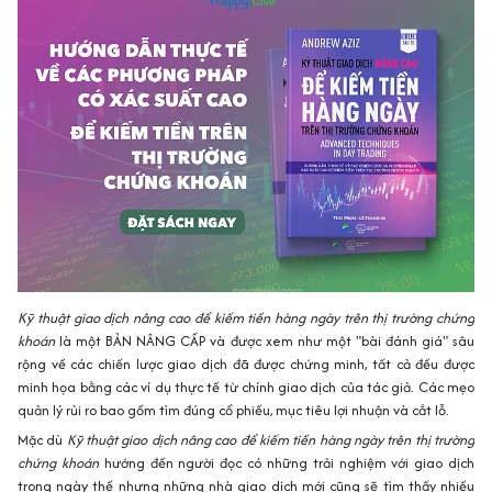
Kỹ thuật giao dịch nâng cao để kiếm tiền hàng ngày trên thị trường chứng
khoán
là một
BẢN NÂNG CẤP
và được xem như một "bài đánh giá" sâu
rộng về các chiến lược giao dịch đã được chứng minh, tất cả đều được
minh họa bằng các ví dụ thực tế từ chính giao dịch của tác giả. Các mẹo
quản lý rủi ro bao gồm tìm đúng cổ phiếu, mục tiêu lợi nhuận và cắt lỗ.
Mặc dù
Kỹ thuật giao dịch nâng cao để kiếm tiền hàng ngày trên thị trường
chứng khoán
hướng đến người đọc có những trải nghiệm với giao dịch
trong ngày thế nhưng những nhà giao dịch mới cũng sẽ tìm thấy nhiều