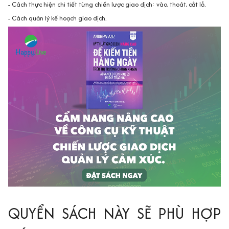
- Cách thực hiện chi tiết từng chiến lược giao dịch: vào, thoát, cắt lỗ.
- Cách quản lý kế hoạch giao dịch.
QUYỂN SÁCH NÀY SẼ PHÙ HỢP