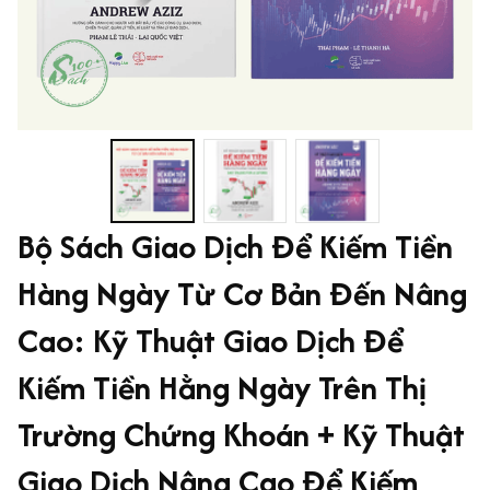
Bộ Sách Giao Dịch Để Kiếm Tiền 
Hàng Ngày Từ Cơ Bản Đến Nâng 
Cao: Kỹ Thuật Giao Dịch Để 
Kiếm Tiền Hằng Ngày Trên Thị 
Trường Chứng Khoán + Kỹ Thuật 
Giao Dịch Nâng Cao Để Kiếm 