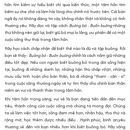
hồn tìm kiếm sự hiểu biết chỉ qua kiến thức, một tâm hồn tìm
kiếm sự che chở và làm hài lòng cho chính nó trước tiên. Cái bản
ngã ấy nó không đáng tin cậy, không chân thật và không có tình
thương yêu. Hãy đọc và tập cách
Buông bỏ - Buồn buông
những
thứ không nên giữ lại, biết giũ bỏ mọi lo lắng, ưu phiền để có một
cuộc sống thư thái trong tâm hồn.
Hãy học cách chấp nhận để biết thế nào là đủ và tập buông. Rồi
bạn sẽ thấy:
Buông bỏ - Buồn buông
chính là cách nắm giữ những
điều tốt đẹp. Nếu con người biết buông bỏ trong đời sống hiện
tại, buông đi những danh lợi, những hận thù chấp nhặt, những
mưu cầu tính toán cho bản thân, bỏ đi những "tham - sân - si"
trong cuộc sống thường ngày sẽ tự tìm thấy cho chính bản thân
niềm an vui và thanh thản trong tâm hồn.
Khi tâm hồn trong sáng, vui vẻ là bạn đang tiến dần đến mục
tiêu, thành công của cuộc sống mà chúng ta mong đợi. Chúng
ta sẽ làm việc tốt hơn, sống đam mê hơn, nhân hậu, tha thứ và
rộng mở, học thêm được nhiều điều…Hạnh phúc, bình an,yêu
thương sẽ đến với bạn nhiều hơn khi biết buông bỏ. Hãy sống