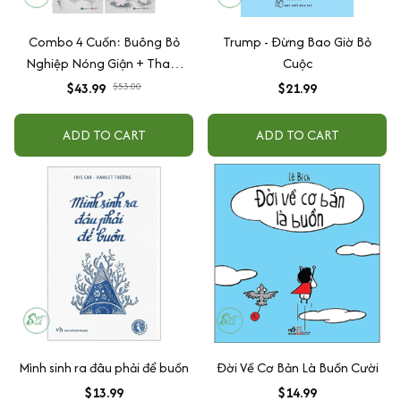
Combo 4 Cuốn: Buông Bỏ
Trump - Đừng Bao Giờ Bỏ
Nghiệp Nóng Giận + Tham
Cuộc
Luyến Hóa Theo Mây Trời +
$43.99
$53.00
$21.99
Nhân Sinh Đau Khổ Bởi Không
Đành Lòng + Như Một Lần Tái
ADD TO CART
ADD TO CART
Sinh
Mình sinh ra đâu phải để buồn
Đời Về Cơ Bản Là Buồn Cười
$13.99
$14.99