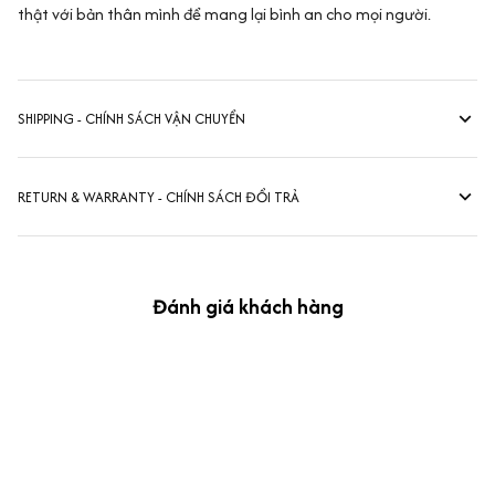
thật với bản thân mình để mang lại bình an cho mọi người.
SHIPPING - CHÍNH SÁCH VẬN CHUYỂN
RETURN & WARRANTY - CHÍNH SÁCH ĐỔI TRẢ
Đánh giá khách hàng
kevin Tran
OCT 04, 2024
Ưng nha
Siêu sát đề thi, mình được hỏi 10 câu thì bập bẹ được mấy từ
vựng xong pass nè, KHUYẾN NGHỊ CAO, CHẤT LƯỢNG SẢN PHẨM