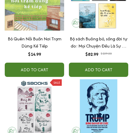
Bỏ Quên Nỗi Buồn Nơi Trạm
Bộ sách Buông bỏ, sống đời tự
Dừng Kế Tiếp
do: Mọi Chuyện Đều Là Sự An
Bài Tốt Nhất + Cởi Trói Linh
$14.99
$82.99
$109.00
Hồn + Không Diệt, Không Sinh,
Đừng Sợ Hãi + Điều Đẹp Nhất
ADD TO CART
ADD TO CART
Có Khi Là Buông Tay + Khi Mọi
Điều Không Như Ý
SALE