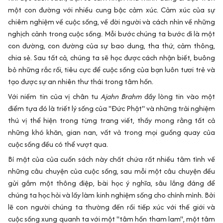
một con đường với nhiều cung bậc cảm xúc. Cảm xúc của sự
chiêm nghiệm về cuộc sống, về đời người và cách nhìn về những
nghịch cảnh trong cuộc sống. Mỗi bước chúng ta bước đi là một
con đường, con đường của sự bao dung, tha thứ, cảm thông,
chia sẻ. Sau tất cả, chúng ta sẽ học được cách nhận biết, buông
bỏ những rắc rối, tiêu cực để cuộc sống của bạn luôn tươi trẻ và
tạo được sự an nhiên thư thái trong tâm hồn.
Với niềm tin của vị chân tu
Ajahn Brahm
đầy lòng tin vào một
điểm tựa đó là triết lý sống của "Đức Phật" và những trải nghiệm
thú vị thể hiện trong từng trang viết, thầy mong rằng tất cả
những khó khăn, gian nan, vất vả trong mọi guồng quay của
cuộc sống đều có thể vượt qua.
Bí mật của của cuốn sách này chất chứa rất nhiều tâm tình về
những câu chuyện của cuộc sống, sau mỗi một câu chuyện đều
gửi gắm một thông điệp, bài học ý nghĩa, sâu lắng đáng để
chúng ta học hỏi và lấy làm kinh nghiệm sống cho chính mình. Bởi
lẽ con người chúng ta thường đến rồi tiếp xúc với thế giới và
cuộc sống xung quanh ta với một "tâm hồn tham lam", một tâm