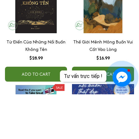
Từ Điển Của Những Nổi Buồn
Thế Giới Mênh Mông Buồn Vui
Không Tên
Cất Vào Lòng
$28.99
$16.99
ADD TO CART
ADD TO CART
Tư vấn trực tiếp !
SALE