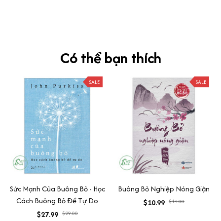
TUYỆT VỜI
Có thể bạn thích
SALE
SALE
Sức Mạnh Của Buông Bỏ - Học
Buông Bỏ Nghiệp Nóng Giận
Cách Buông Bỏ Để Tự Do
$10.99
$14.00
$27.99
$29.00