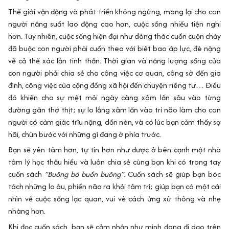
Thế giới vận động và phát triển không ngừng, mang lại cho con
người năng suất lao động cao hơn, cuộc sống nhiều tiện nghi
hơn. Tuy nhiên, cuộc sống hiện đại như dòng thác cuồn cuộn chảy
đã buộc con người phải cuốn theo với biết bao áp lực, đè nặng
về cả thể xác lẫn tinh thần. Thời gian và năng lượng sống của
con người phải chia sẻ cho công việc cơ quan, công sở đến gia
đình, công việc của cộng đồng xã hội đến chuyện riêng tư… Điều
đó khiến cho sự mệt mỏi ngày càng xâm lấn sâu vào từng
đường gân thớ thịt; sự lo lắng xâm lấn vào trí não làm cho con
người có cảm giác trĩu nặng, dồn nén, và có lúc bạn cảm thấy sợ
hãi, chùn bước với những gì đang ở phía trước.
Bạn sẽ yên tâm hơn, tự tin hơn như được ở bên cạnh một nhà
tâm lý học thấu hiểu và luôn chia sẻ cùng bạn khi có trong tay
cuốn sách
“Buông bỏ buồn buông”
. Cuốn sách sẽ giúp bạn bóc
tách những lo âu, phiền não ra khỏi tâm trí; giúp bạn có một cái
nhìn về cuộc sống lạc quan, vui vẻ cách ứng xử thông và nhẹ
nhàng hơn.
Khi đọc cuốn sách, bạn sẽ cảm nhận như mình đang đi dạo trên