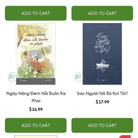
ADD TO CART
ADD TO CART
Ngày Nắng Đem Nỗi Buồn Ra
Sao Người Nỡ Bỏ Rơi Tôi?
Phơi
$17.99
$16.99
ADD TO CART
ADD TO CART