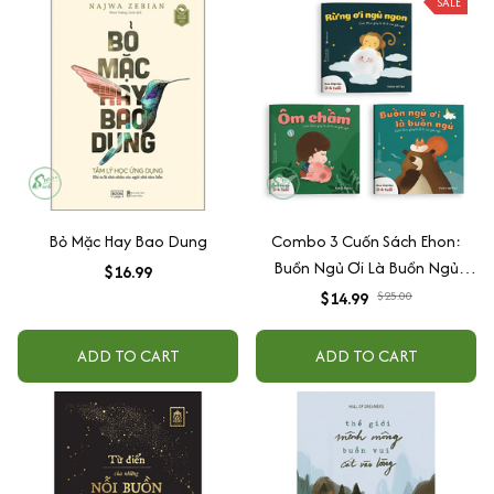
SALE
Bỏ Mặc Hay Bao Dung
Combo 3 Cuốn Sách Ehon:
Buồn Ngủ Ơi Là Buồn Ngủ
$16.99
(Dành Cho Trẻ Từ 0 - 4 Tuổi)
$14.99
$25.00
ADD TO CART
ADD TO CART