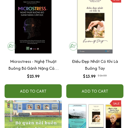
Microstress - Nghệ Thuật
Điều Đẹp Nhất Có Khi Là
Buông Bỏ Gánh Nặng Cảm
Buông Tay
Xúc
$23.99
$13.99
$16.00
ADD TO CART
ADD TO CART
SALE