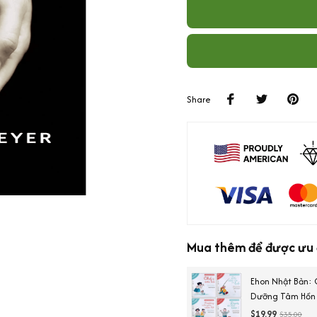
Share
Mua thêm để được ưu đ
Ehon Nhật Bản: 
Dưỡng Tâm Hồn T
Khôn)
$19.99
$35.00