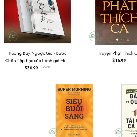
Hương Bay Ngược Gió - Bước
Truyện Phật Thích 
Chân Tập Học của hành giả Minh
$16.99
$30.99
Tuệ
$36.00