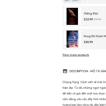
Giếng Độc
$12.99
$23.00
Hung Khí Hoàn M
$20.99
View more products
DESCRIPTION - MÔ TẢ SẢ
Chạng Vạng Sách viết về mối tìn
hiện đại. Từ đó, những ngọt ngào
để dẫn cô gái đến một lựa chọn
cảm động, sâu sắc, đầy tính nhân
tượng bạn đọc rộng rãi, đặc biệt 