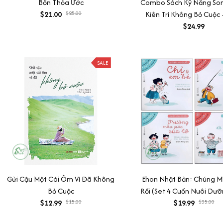
Bốn Thỏa Ước
Combo Sách Kỹ Năng So
$21.00
$25.00
Kiên Trì Không Bỏ Cuộc 
Chế Cơn Tức Giận - Ngõ 
$24.99
Cần Giúp - Sẵn Sàng Đ
Trường.
SALE
Gửi Cậu Một Cái Ôm Vì Đã Không
Ehon Nhật Bản: Chúng M
Bỏ Cuộc
Rồi (Set 4 Cuốn Nuôi Dư
$12.99
$15.00
Hồn Trẻ Từ 3-6 Tuổi / Eh
$19.99
$35.00
Con Lớn Khôn)