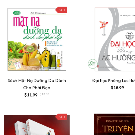
SALE
Sách Mặt Nạ Dưỡng Da Dành
Đại Học Không Lạc H
Cho Phái Đẹp
$18.99
$11.99
$13.00
SALE