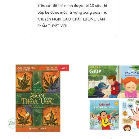
Siêu sát đề thi, mình được hỏi 10 câu thì
bập bẹ được mấy từ vựng xong pass nè,
KHUYẾN NGHỊ CAO, CHẤT LƯỢNG SẢN
PHẨM TUYỆT VỜI
SALE