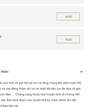
Add
ỹ
Add
N PHẨM
h của một cô gái trẻ với ma cà rồng, trong bối cảnh nước Mỹ
 và cay đắng thậm chí cả cái chết đã liên tục đe dọa cô gái,
 can đảm… Chạng vạng thuộc loại truyện kinh dị nhưng viết
 văn. Bản dịch được trau chuốt khá kỹ. Sách dành cho đối
là bạn đọc trẻ.