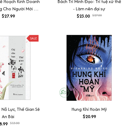
ế Hoạch Kinh Doanh
Bách Trí Minh Đạo: Trí tuệ xử thế
g Cho Người Mới Bắt
- Làm nên đại sự
$27.99
Đầu
$23.00
$27.00
SALE
 Nỗ Lực, Thế Gian Sẽ
Hung Khí Hoàn Mỹ
An Bài
$20.99
8.99
$13.00