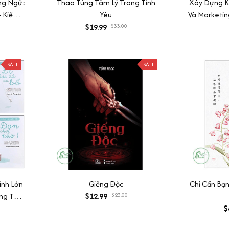
ng Ngữ:
Thao Túng Tâm Lý Trong Tình
Xây Dựng K
- Kiềm
Yêu
Và Marketin
Lời Khi
$19.99
$33.00
ể Đến
SALE
SALE
ình Lớn
Giếng Độc
Chỉ Cần Bạn
ỡng Tâm
$12.99
$23.00
on Cùng
$