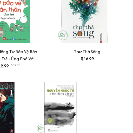
Năng Tự Bảo Vệ Bản
Thư Thả Sống
Trẻ - Ứng Phó Với
$16.99
2.99
Thiên Tai
$19.00