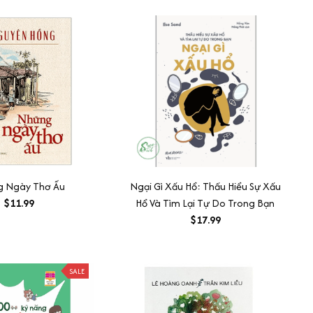
 Ngày Thơ Ấu
Ngại Gì Xấu Hổ: Thấu Hiểu Sự Xấu
$11.99
Hổ Và Tìm Lại Tự Do Trong Bạn
$17.99
SALE