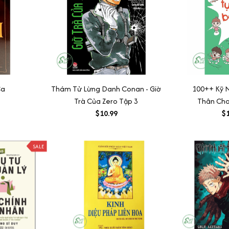
Ca
Thám Tử Lừng Danh Conan - Giờ
100++ Kỹ 
Trà Của Zero Tập 3
Thân Cho 
$10.99
$1
SALE