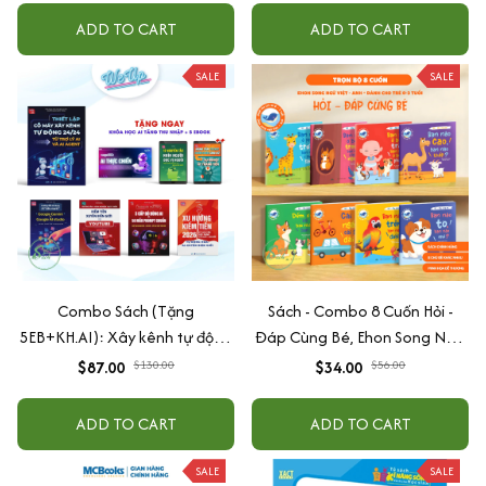
ADD TO CART
ADD TO CART
SALE
SALE
Combo Sách (Tặng
Sách - Combo 8 Cuốn Hỏi -
5EB+KH.AI): Xây kênh tự động
Đáp Cùng Bé, Ehon Song Ngữ
AI Agent + AI siêu mạnh + 3
Việt - Anh - Dành Cho Bé Từ 0
$87.00
$130.00
$34.00
$56.00
cấp độ AI + Kiếm tiền Youtube
-3 Tuổi
+ Xu hướng
ADD TO CART
ADD TO CART
SALE
SALE