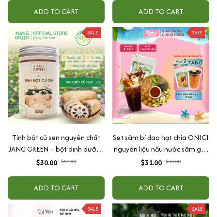
KÈM Bình giữ nhiệt + trà thảo
lạnh
ADD TO CART
ADD TO CART
mộc
SALE
SALE
Tinh bột củ sen nguyên chất
Set sâm bí đao hạt chia ONICI
JANG GREEN – bột dinh dưỡng
nguyên liệu nấu nước sâm giải
nhà làm 100% từ củ sen tươi
nhiệt
$30.00
$54.00
$31.00
$36.00
sạch tự nhiên
ADD TO CART
ADD TO CART
SALE
SALE