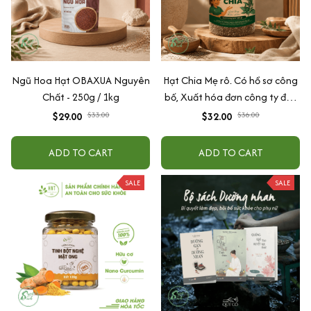
Ngũ Hoa Hạt OBAXUA Nguyên
Hạt Chia Mẹ rô. Có hồ sơ công
Chất - 250g / 1kg
bố, Xuất hóa đơn công ty đầy
đủ
$29.00
$33.00
$32.00
$36.00
ADD TO CART
ADD TO CART
SALE
SALE