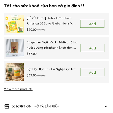
Tốt cho sức khoẻ của bạn và gia đình !!
[RẺ VÔ ĐỊCH] Detox Dứa Thơm
Antalica Bổ Sung Glutathione Và
Add
VitaminC, Thơm Ngon Hộp, 20 Gói
$40.00
$43.00
TẶNG KÈM Bình giữ nhiệt + trà
thảo mộc
30 gói Trà Ngũ Hắc An Nhiên, hỗ trợ
nuôi dưỡng tóc nhanh khoẻ, đen
Add
tóc, tóc rụng yếu,Nguyên liệu sấy
$37.00
lạnh, Sấy lạnh
Bột Đậu Hạt Rau Củ Nghệ Gạo Lứt
Add
$37.00
$41.00
View more products
DESCRIPTION - MÔ TẢ SẢN PHẨM