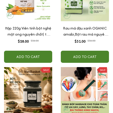
Hộp 120g Viên tinh bột nghệ
Rau má đậu xanh OGANIC
mật ong nguyên chất| tự
amabi,Bột rau má nguyên
nhiên, hữu cơ| tốt cho, dạ
chất thanh nhiệt,giải độc,mát
$28.00
$36.00
$31.00
$36.00
dày
gan 100%natural
ADD TO CART
ADD TO CART
SALE
SALE