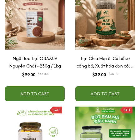
Ngũ Hoa Hạt OBAXUA
Hạt Chia Mẹ rô. Có hồ sơ
Nguyên Chất - 250g / 1kg
công bố, Xuất hóa đơn công
ty đầy đủ
$29.00
$33.00
$32.00
$36.00
ADD TO CART
ADD TO CART
SALE
SALE