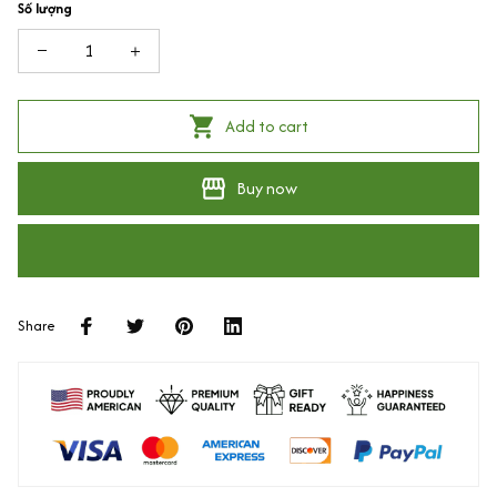
Số lượng
Add to cart
Buy now
Share