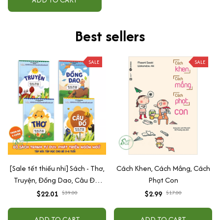
Best sellers
SALE
SALE
[Sale tết thiếu nhi] Sách - Thơ,
Cách Khen, Cách Mắng, Cách
Truyện, Đồng Dao, Câu Đố,
Phạt Con
Tập Nói Tập Đọc Cho Bé 0-6
$22.01
$39.00
$2.99
$17.00
Tuổi - Combo 4 Quyển
ADD TO CART
ADD TO CART