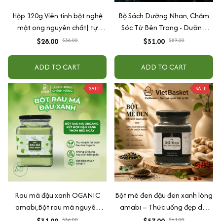
Hộp 120g Viên tinh bột nghệ
Bộ Sách Dưỡng Nhan, Chăm
mật ong nguyên chất| tự
Sóc Từ Bên Trong - Dưỡng
nhiên, hữu cơ| tốt cho, dạ dày
Gan Để Dưỡng Nhan + Dưỡng
$28.00
$36.00
$51.00
$89.00
Khí Huyết Tạo Khí Chất + Thải
Độc Cơ Thể, Thức Tỉnh Tinh
ADD TO CART
ADD TO CART
Thần
SALE
SALE
Rau má đậu xanh OGANIC
Bột mè đen đậu đen xanh lòng
amabi,Bột rau má nguyên
amabi – Thức uống đẹp da,
chất thanh nhiệt,giải độc,mát
đen tóc, lợi sữa tự nhiên
$31.00
$36.00
$57.00
$61.00