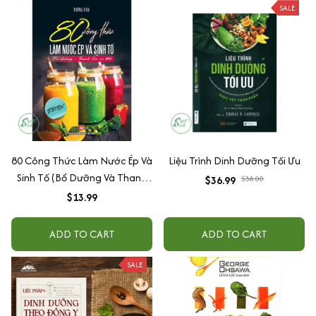
SALE
80 Công Thức Làm Nước Ép Và
Liệu Trình Dinh Dưỡng Tối Ưu
Sinh Tố (Bổ Dưỡng Và Thanh
$36.99
$38.00
Lọc Cơ Thể)
$13.99
ADD TO CART
ADD TO CART
SALE