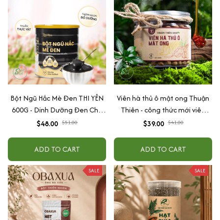
Bột Ngũ Hắc Mè Đen THI YÊN
Viên hà thủ ô mật ong Thuận
600G - Dinh Dưỡng Đen Cho
Thiên - công thức mới viên
Tóc & Giấc Ngủ
mềm, to hơn
$48.00
$51.00
$39.00
$41.00
ADD TO CART
ADD TO CART
SALE
SALE