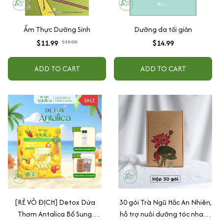
Ẩm Thực Dưỡng Sinh
Dưỡng da tối giản
$11.99
$15.00
$14.99
ADD TO CART
ADD TO CART
SALE
[RẺ VÔ ĐỊCH] Detox Dứa
30 gói Trà Ngũ Hắc An Nhiên,
Thơm Antalica Bổ Sung
hỗ trợ nuôi dưỡng tóc nhanh