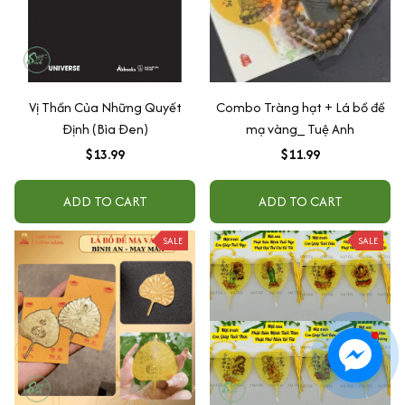
Vị Thần Của Những Quyết
Combo Tràng hạt + Lá bồ đề
Định (Bìa Đen)
mạ vàng_ Tuệ Anh
$13.99
$11.99
ADD TO CART
ADD TO CART
SALE
SALE