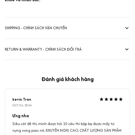
SHIPPING - CHÍNH SÁCH VẬN CHUYỂN
RETURN & WARRANTY - CHÍNH SÁCH ĐỔI TRẢ
Đánh giá khách hàng
kevin Tran
OCT 04, 2024
Ưng nha
Siêu sát đề thi, mình được hỏi 10 câu thì bập bẹ được mấy từ
vựng xong pass nè, KHUYẾN NGHỊ CAO, CHẤT LƯỢNG SẢN PHẨM