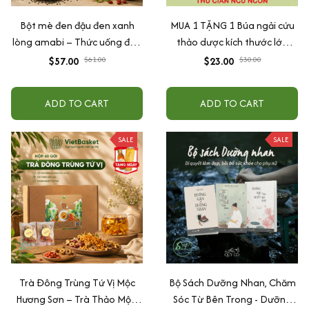
Bột mè đen đậu đen xanh
MUA 1 TẶNG 1 Búa ngải cứu
lòng amabi – Thức uống đẹp
thảo dược kích thước lớn
da, đen tóc, lợi sữa tự nhiên
31cm, hỗ trợ massage lưng
$57.00
$61.00
$23.00
$30.00
cổ vai gáy, giúp thư giãn và
ngủ ngon An Chi Organic
ADD TO CART
ADD TO CART
SALE
SALE
Trà Đông Trùng Tứ Vị Mộc
Bộ Sách Dưỡng Nhan, Chăm
Hương Sơn – Trà Thảo Mộc,
Sóc Từ Bên Trong - Dưỡng