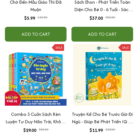
Chờ Đến Mẫu Giáo Thì Đã
Sách Ehon - Phát Triển Toàn
Muộn
Diện Cho Bé 0 - 6 Tuổi - Sách
Song Ngữ Việt - Anh
$5.99
$15.00
$37.00
$55.00
ADD TO CART
ADD TO CART
SALE
SALE
Combo 3 Cuốn Sách Rèn
Truyện Kể Cho Bé Trước Giờ Đi
Luyện Tư Duy Não Trái, Không
Ngủ - Giúp Bé Phát Triển IQ Và
Não Phải - Đánh Thức Tiềm
EQ
$29.00
$50.00
$11.99
$22.00
Năng Trí Tuệ Cho Bé (3-6 Tuổi)