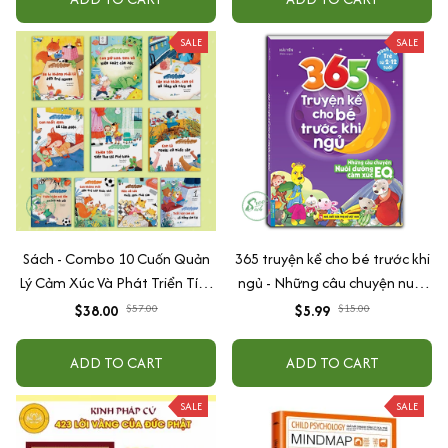
SALE
SALE
Sách - Combo 10 Cuốn Quản
365 truyện kể cho bé trước khi
Lý Cảm Xúc Và Phát Triển Tính
ngủ - Những câu chuyện nuôi
Cách Cho Bé Từ 2 - 6 Tuổi
dưỡng cảm xúc EQ (2-12 tuổi)
$38.00
$57.00
$5.99
$15.00
ADD TO CART
ADD TO CART
SALE
SALE