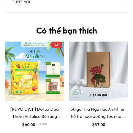
TUYỆT VỜI
Có thể bạn thích
SALE
[RẺ VÔ ĐỊCH] Detox Dứa
30 gói Trà Ngũ Hắc An Nhiên,
Thơm Antalica Bổ Sung
hỗ trợ nuôi dưỡng tóc nhanh
Glutathione Và VitaminC,
khoẻ, đen tóc, tóc rụng
$40.00
$43.00
$37.00
Thơm Ngon Hộp, 20 Gói TẶNG
yếu,Nguyên liệu sấy lạnh, Sấy