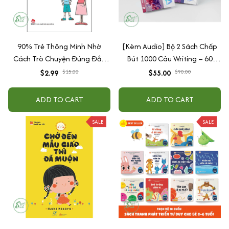
90% Trẻ Thông Minh Nhờ
[Kèm Audio] Bộ 2 Sách Chấp
Cách Trò Chuyện Đúng Đắn
Bút 1000 Câu Writing – 60
Của Cha Mẹ
Ngày Gieo Trồng Tư Duy
$2.99
$15.00
$55.00
$90.00
Writing- Cải Thiện Kỹ Năng Viết
ADD TO CART
ADD TO CART
SALE
SALE