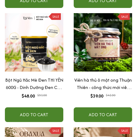
ADD TO CART
ADD TO CART
SALE
SALE
Bột Ngũ Hắc Mè Đen THI YÊN
Viên hà thủ ô mật ong Thuận
600G - Dinh Dưỡng Đen Cho
Thiên - công thức mới viên
Tóc & Giấc Ngủ
mềm, to hơn
$48.00
$51.00
$39.00
$41.00
ADD TO CART
ADD TO CART
SALE
SALE