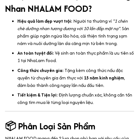
Nhan NHALAM FOOD?
Hiệu quả làm đẹp vượt trội:
Người ta thường ví
"1 chén
chè dưỡng nhan tương đương với 10 lần đắp mặt nạ"
. Sản
phẩm giúp ngăn ngừa lão hóa, cải thiện tình trạng sạm
nám và nuôi dưỡng làn da căng mịn từ bên trong.
An toàn tuyệt đối:
Vệ sinh an toàn thực phẩm là ưu tiên số
1 tại NhaLam Food.
Công thức chuyên gia:
Tặng kèm công thức nấu độc
quyền từ chuyên gia ẩm thực với
15 năm kinh nghiệm
,
đảm bảo thành công ngay lần nấu đầu tiên.
Tiết kiệm & Tiện lợi:
Định lượng chuẩn xác, không cần tốn
công tìm mua lẻ từng loại nguyên liệu.
📦 Phân Loại Sản Phẩm
NHALAM FOOD mang đến 2 lựa chọn phù hợp với nhu cầu của