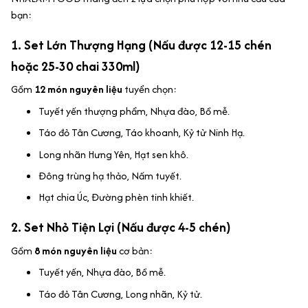
bạn:
1. Set Lớn Thượng Hạng (Nấu được 12-15 chén
hoặc 25-30 chai 330ml)
Gồm
12 món nguyên liệu
tuyển chọn:
Tuyết yến thượng phẩm, Nhựa đào, Bồ mễ.
Táo đỏ Tân Cương, Táo khoanh, Kỷ tử Ninh Hạ.
Long nhãn Hưng Yên, Hạt sen khô.
Đông trùng hạ thảo, Nấm tuyết.
Hạt chia Úc, Đường phèn tinh khiết.
2. Set Nhỏ Tiện Lợi (Nấu được 4-5 chén)
Gồm
8 món nguyên liệu
cơ bản:
Tuyết yến, Nhựa đào, Bồ mễ.
Táo đỏ Tân Cương, Long nhãn, Kỷ tử.