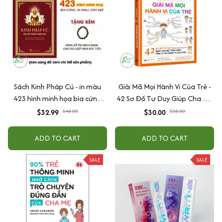
Sách Kinh Pháp Cú - in màu
Giải Mã Mọi Hành Vi Của Trẻ -
423 hình minh họa bìa cứng
42 Sơ Đồ Tư Duy Giúp Cha Mẹ
cao cấp + tặng kèm vòng tay
Thấu Hiểu Tâm Lý Và Hành Vi
$32.99
$48.00
$30.00
$38.00
Của Con
ADD TO CART
ADD TO CART
SALE
SALE