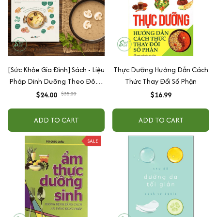
[Sức Khỏe Gia Đình] Sách - Liệu
Thực Dưỡng Hướng Dẫn Cách
Pháp Dinh Dưỡng Theo Đông
Thức Thay Đổi Số Phận
Y - Gần 60 Công Thức Thực
$24.00
$35.00
$16.99
Liệu Cho Các Bệnh Thường
Gặp
ADD TO CART
ADD TO CART
SALE