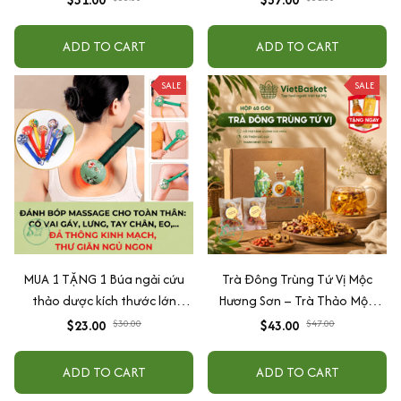
gan 100%natural
ADD TO CART
ADD TO CART
SALE
SALE
MUA 1 TẶNG 1 Búa ngải cứu
Trà Đông Trùng Tứ Vị Mộc
thảo dược kích thước lớn
Hương Sơn – Trà Thảo Mộc,
31cm, hỗ trợ massage lưng cổ
Quà Tặng Sức Khỏe Hộp 30
$23.00
$30.00
$43.00
$47.00
vai gáy, giúp thư giãn và ngủ
gói kèm quà tặng
ngon An Chi Organic
ADD TO CART
ADD TO CART