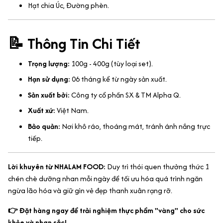
Hạt chia Úc, Đường phèn.
📝 Thông Tin Chi Tiết
Trọng lượng:
100g - 400g (tùy loại set).
Hạn sử dụng:
06 tháng kể từ ngày sản xuất.
Sản xuất bởi:
Công ty cổ phần SX & TM Alpha Q.
Xuất xứ:
Việt Nam.
Bảo quản:
Nơi khô ráo, thoáng mát, tránh ánh nắng trực
tiếp.
Lời khuyên từ NHALAM FOOD:
Duy trì thói quen thưởng thức 1
chén chè dưỡng nhan mỗi ngày để tối ưu hóa quá trình ngăn
ngừa lão hóa và giữ gìn vẻ đẹp thanh xuân rạng rỡ.
👉 Đặt hàng ngay để trải nghiệm thực phẩm "vàng" cho sức
khỏe và nhan sắc!