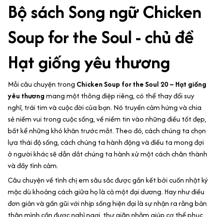
Bộ sách Song ngữ Chicken
Soup for the Soul - chủ đề
Hạt giống yêu thương
Mỗi câu chuyện trong
Chicken Soup for the Soul 20 – Hạt giống
yêu thương
mang một thông điệp riêng, có thể thay đổi suy
nghĩ, trái tim và cuộc đời của bạn. Nó truyền cảm hứng và chia
sẻ niềm vui trong cuộc sống, về niềm tin vào những điều tốt đẹp,
bất kể những khó khăn trước mắt. Theo đó, cách chúng ta chọn
lựa thái độ sống, cách chúng ta hành động và điều ta mong đợi
ở người khác sẽ dẫn dắt chúng ta hành xử một cách chân thành
và đầy tình cảm.
Câu chuyện về tình chị em sâu sắc được gắn kết bởi cuốn nhật ký
mặc dù khoảng cách giữa họ là cả một đại dương. Hay như điều
đơn giản và gần gũi với nhịp sống hiện đại là sự nhận ra rằng bản
thân mình cần được nghỉ ngơi, thư giãn nhằm giúp cơ thể phục