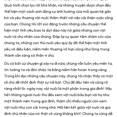
Quá trình chọn lọc rất khó khăn, và những truyện được chọn đều
thể hiện một cách sinh động sự ảnh hưởng của mối quan hệ gắn
bó và yêu thương vật nuôi thắm thiết với việc cải thiện cuộc sống
của bạn. Chúng tôi rất xúc động trước những câu chuyện thể
hiện một tình yêu bao la dạt dào nảy nở giữa những con vật
nuôi và chủ nhân của chúng. Đáp lại sự quan tâm chăm sóc của
chúng ta, những con thú nuôi yêu quý ấy đã thể hiện một tình
yêu vô điều kiện, niềm mến thương vô hạn cũng như lòng trung
thành sẵn sàng xả thân vì chủ.
Dù có bất cứ chuyện gì xảy ra đi nữa, chúng vẫn luôn yêu mến ta,
tin tưởng ta và đón chào ta bằng niềm hân hoan trong sáng.
Trong khi đọc những câu chuyện này, chúng tôi nhận thấy có một
số chủ đề nhất định thật sự nổi bật. Chủ đề đầu tiên và cũng rõ
ràng nhất là: ngày nay, vật nuôi là một phần trong gia đình! Hầu
hết những người nuôi thú đều xem vật nuôi bầu bạn với họ như
một thành viên trong gia đình, thậm chí nhiều người còn xem
vật nuôi như con cái trong nhà. Mối liên kết giữa vật nuôi và gia
đình chủ nhân của nó thật vô cùng khắng khít! Chúng ta cũng dễ