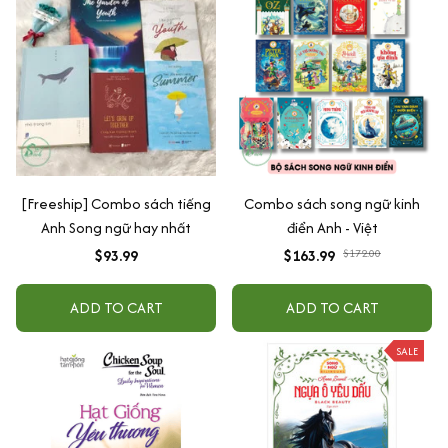
[Freeship] Combo sách tiếng
Combo sách song ngữ kinh
Anh Song ngữ hay nhất
điển Anh - Việt
$93.99
$163.99
$172.00
ADD TO CART
ADD TO CART
SALE