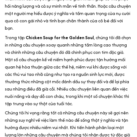
hồi năng lượng và cả sự minh mẫn về tinh thần. Hoặc câu chuyện
một người mẹ hiểu được ý nghĩa và tầm quan trọng của nụ cười
qua cô con gái nhỏ và tình bạn chân thành của cô bé đối với
bạn.
Trong tập
Chicken Soup for the Golden Soul
, chúng tôi đã chọn
in những câu chuyện xoay quanh những tấm lòng cao thượng
và chính những câu chuyện đó đã chinh phục con tim độc giả.
Một số câu chuyện kể về niềm hạnh phúc được tận hưởng mối
quan hệ hòa thuận giữa các thế hệ, niềm vui khi được sống với
các thú vui tao nhã cũng như tạo ra nguồn sinh lực mới, được
thưởng thức những cột mốc đánh dấu sự thay đổi và để lại phía
sau những điều đã già cỗi. Nhiều câu chuyện liên quan đến việc
nuôi nấng và dạy dỗ con cháu, trong khi một số chuyện khác thì
tập trung vào sự thật của tuổi tác.
Chúng tôi hi vọng rằng tất cả những câu chuyện này sẽ gợi nên
những suy nghĩ về việc làm thế nào để sống thật ý nghĩa và tận
hưởng được nhiều niềm vui nhất. Khi tiến hành phân loại một
lượng lớn những câu chuyện mà chúng tôi nhận được từ độc giả