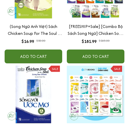
(Song Ngữ Anh Việt) Sách
[FREESHIP+Sale] [Combo Bộ
Chicken Soup For The Soul -
Sách Song Ngữ] Chicken Soup
Điểm Tựa Yêu Thương
For The Soul (Trọn bộ 23 cuốn
$16.99
$20.00
$181.99
$185.00
tái bản 2022)
ADD TO CART
ADD TO CART
SALE
SALE