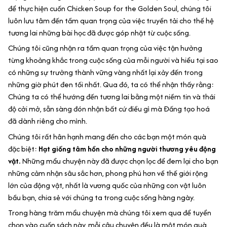
để thực hiện cuốn Chicken Soup for the Golden Soul, chúng tôi
luôn lưu tâm đến tầm quan trọng của việc truyền tải cho thế hệ
tương lai những bài học đã được góp nhặt từ cuộc sống.
Chúng tôi cũng nhận ra tầm quan trọng của việc tận hưởng
từng khoảng khắc trong cuộc sống của mỗi người và hiểu tại sao
có những sự trưởng thành vững vàng nhất lại xảy đến trong
những giờ phút đen tối nhất. Qua đó, ta có thể nhận thấy rằng:
Chúng ta có thể hướng đến tương lai bằng một niềm tin và thái
độ cởi mở, sẵn sàng đón nhận bất cứ điều gì mà Đấng tạo hoá
đã dành riêng cho mình.
Chúng tôi rất hân hạnh mang đến cho các bạn một món quà
đặc biệt:
Hạt giống tâm hồn cho những người thương yêu động
vật.
Những mẩu chuyện này đã được chọn lọc để đem lại cho bạn
những cảm nhận sâu sắc hơn, phong phú hơn về thế giới rộng
lớn của động vật, nhất là vương quốc của những con vật luôn
bầu bạn, chia sẻ với chúng ta trong cuộc sống hàng ngày.
Trong hàng trăm mẩu chuyện mà chúng tôi xem qua để tuyển
chọn vào cuốn sách này, mỗi câu chuyện đều là một món quà.