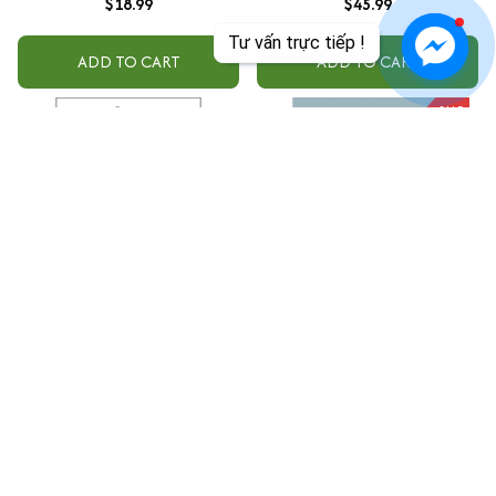
$18.99
$45.99
Tư vấn trực tiếp !
ADD TO CART
ADD TO CART
SALE
Chicken Soup For The Soul:
Nhà Trong Tim - Find Your
Vòng Tay Của Mẹ
Heart A Home (Sách song ngữ
Anh Việt)
$13.99
$21.99
$25.00
ADD TO CART
ADD TO CART