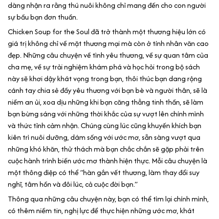
dàng nhận ra rằng thú nuôi không chỉ mang đến cho con người
sự bầu bạn đơn thuần.
Chicken Soup for the Soul đã trở thành một thương hiệu lớn có
giá trị không chỉ về mặt thương mại mà còn ở tính nhân văn cao
đẹp. Những câu chuyện về tình yêu thương, về sự quan tâm của
cha mẹ, về sự trải nghiệm khám phá và học hỏi trong bộ sách
này sẽ khơi dậy khát vọng trong bạn, thôi thúc bạn dang rộng
cánh tay chia sẻ đầy yêu thương với bạn bè và người thân, sẽ là
niềm an ủi, xoa dịu những khi bạn căng thẳng tinh thần, sẽ làm
bạn bừng sáng với những thời khắc của sự vượt lên chính mình
và thức tỉnh cảm nhận. Chúng cùng lúc cũng khuyến khích bạn
kiên trì nuôi dưỡng, dám sống với ước mơ, sẵn sàng vượt qua
những khó khăn, thử thách mà bạn chắc chắn sẽ gặp phải trên
cuộc hành trình biến ước mơ thành hiện thực. Mỗi câu chuyện là
một thông điệp có thể “hàn gắn vết thương, làm thay đổi suy
nghĩ, tâm hồn và đôi lúc, cả cuộc đời bạn.”
Thông qua những câu chuyện này, bạn có thể tìm lại chính mình,
có thêm niềm tin, nghị lực để thực hiện những ước mơ, khát