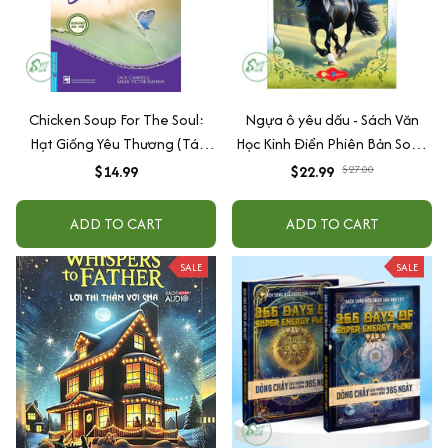
Chicken Soup For The Soul:
Ngựa ô yêu dấu - Sách Văn
Hạt Giống Yêu Thương (Tái
Học Kinh Điển Phiên Bản Song
Bản)
Ngữ Việt-Anh (Tặng File Nghe
$14.99
$22.99
$27.00
Audio)
ADD TO CART
ADD TO CART
SALE
SALE