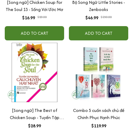
[Song ngữ] Chicken Soup For
Bộ Song Ngữ Little Stories -
The Soul 13 - Sống Với Ước Mơ
Zenbooks
$16.99
$20.00
$46.99
$150.00
ADD TO CART
ADD TO CART
[Song ngữ] The Best of
Combo 5 cuốn sách chủ đề
Chicken Soup - Tuyển Tập
Chinh Phục Hạnh Phúc
Những Câu Chuyện Hay Nhất
$28.99
$119.99