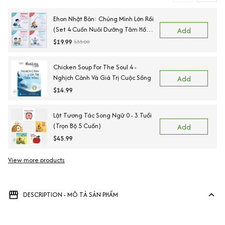
Ehon Nhật Bản: Chúng Mình Lớn Rồi
(Set 4 Cuốn Nuôi Dưỡng Tâm Hồn
Add
Trẻ Từ 3-6 Tuổi / Ehon Cùng Con
$19.99
$35.00
Lớn Khôn)
Chicken Soup For The Soul 4 -
Nghịch Cảnh Và Giá Trị Cuộc Sống
Add
$14.99
Lật Tương Tác Song Ngữ 0 - 3 Tuổi
(Trọn Bộ 5 Cuốn)
Add
$45.99
View more products
Vi
DESCRIPTION - MÔ TẢ SẢN PHẨM