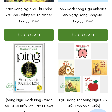
Sách Song Ngữ Lời Thì Thầm
Bộ 2 Sách Song Ngữ Anh-Việt
Với Cha - Whispers To Father
365 Ngày Dòng Chảy Siêu
Trường Năng Lượng - 365
$33.99
$35.00
$32.99
$34.00
Days Of Supper Energy Flow
ADD TO CART
ADD TO CART
(Song Ngữ) Sách Ping - Vượt
Lật Tương Tác Song Ngữ 0 - 3
Ao Tù Ra Biển Lớn - First News
Tuổi (Trọn Bộ 5 Cuốn)