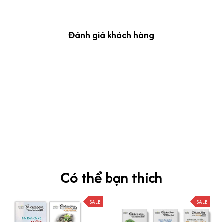
Đánh giá khách hàng
kevin Tran
OCT 04, 2024
Ưng nha
Siêu sát đề thi, mình được hỏi 10 câu thì bập bẹ được mấy từ
vựng xong pass nè, KHUYẾN NGHỊ CAO, CHẤT LƯỢNG SẢN PHẨM
TUYỆT VỜI
Có thể bạn thích
SALE
SALE