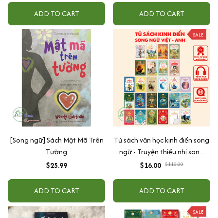
ADD TO CART
ADD TO CART
SALE
[Song ngữ] Sách Mật Mã Trên
Tủ sách văn học kinh điển song
Tường
ngữ - Truyện thiếu nhi song
ngữ, tặng audio & note từ
$25.99
$16.00
$110.00
vựng song ngữ
ADD TO CART
ADD TO CART
SALE