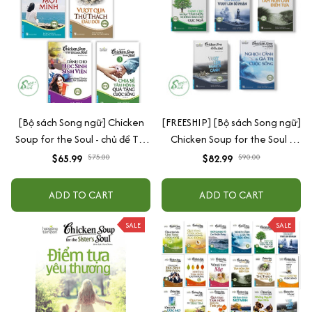
[Bộ sách Song ngữ] Chicken
[FREESHIP] [Bộ sách Song ngữ]
Soup for the Soul - chủ đề Tin
Chicken Soup for the Soul -
vào ngày mai
chủ đề Vượt Lên Nghịch Cảnh"
$65.99
$75.00
$82.99
$90.00
ADD TO CART
ADD TO CART
SALE
SALE