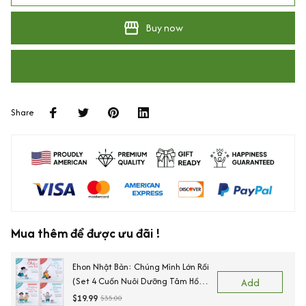
Buy now
Share
Mua thêm để được ưu đãi !
Ehon Nhật Bản: Chúng Mình Lớn Rồi
(Set 4 Cuốn Nuôi Dưỡng Tâm Hồn
Add
Trẻ Từ 3-6 Tuổi / Ehon Cùng Con
$19.99
$35.00