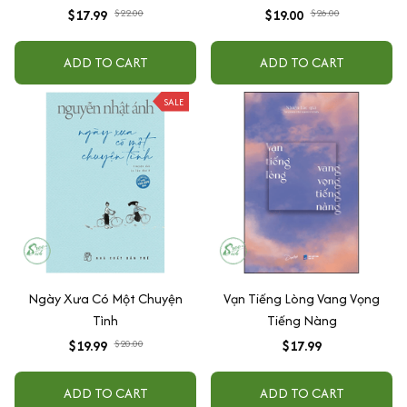
$17.99
$22.00
$19.00
$26.00
ADD TO CART
ADD TO CART
SALE
Ngày Xưa Có Một Chuyện
Vạn Tiếng Lòng Vang Vọng
Tình
Tiếng Nàng
$19.99
$20.00
$17.99
ADD TO CART
ADD TO CART