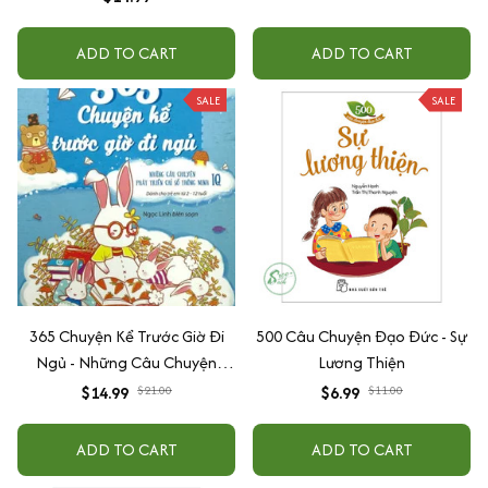
ADD TO CART
ADD TO CART
SALE
SALE
365 Chuyện Kể Trước Giờ Đi
500 Câu Chuyện Đạo Đức - Sự
Ngủ - Những Câu Chuyện
Lương Thiện
Phát Triển Chỉ Số IQ (xanh
$14.99
$21.00
$6.99
$11.00
dương)
ADD TO CART
ADD TO CART