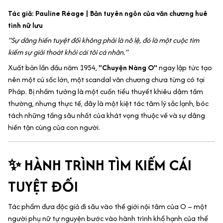
Tác giả: Pauline Réage | Bản tuyên ngôn của văn chương huê
tình nữ lưu
"Sự dâng hiến tuyệt đối không phải là nô lệ, đó là một cuộc tìm
kiếm sự giải thoát khỏi cái tôi cá nhân."
Xuất bản lần đầu năm 1954,
"Chuyện Nàng O"
ngay lập tức tạo
nên một cú sốc lớn, một scandal văn chương chưa từng có tại
Pháp. Bị nhầm tưởng là một cuốn tiểu thuyết khiêu dâm tầm
thường, nhưng thực tế, đây là một kiệt tác tâm lý sắc lạnh, bóc
tách những tầng sâu nhất của khát vọng thuộc về và sự dâng
hiến tận cùng của con người.
✨ HÀNH TRÌNH TÌM KIẾM CÁI
TUYỆT ĐỐI
Tác phẩm đưa độc giả đi sâu vào thế giới nội tâm của O – một
người phụ nữ tự nguyện bước vào hành trình khổ hạnh của thể