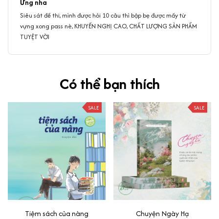
Ưng nha
Siêu sát đề thi, mình được hỏi 10 câu thì bập bẹ được mấy từ
vựng xong pass nè, KHUYẾN NGHỊ CAO, CHẤT LƯỢNG SẢN PHẨM
TUYỆT VỜI
Có thể bạn thích
SALE
SALE
Tiệm sách của nàng
Chuyện Ngày Hạ