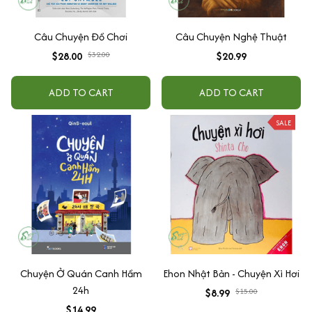
Câu Chuyện Đồ Chơi
Câu Chuyện Nghệ Thuật
$28.00
$32.00
$20.99
ADD TO CART
ADD TO CART
SALE
Chuyện Ở Quán Canh Hầm
Ehon Nhật Bản - Chuyện Xì Hơi
24h
$8.99
$15.00
$14.99