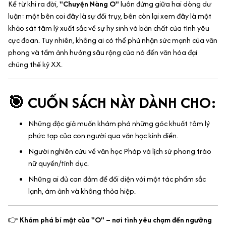
Kể từ khi ra đời,
"Chuyện Nàng O"
luôn đứng giữa hai dòng dư
luận: một bên coi đây là sự đồi trụy, bên còn lại xem đây là một
khảo sát tâm lý xuất sắc về sự hy sinh và bản chất của tình yêu
cực đoan. Tuy nhiên, không ai có thể phủ nhận sức mạnh của văn
phong và tầm ảnh hưởng sâu rộng của nó đến văn hóa đại
chúng thế kỷ XX.
🎯 CUỐN SÁCH NÀY DÀNH CHO:
Những độc giả muốn khám phá những góc khuất tâm lý
phức tạp của con người qua văn học kinh điển.
Người nghiên cứu về văn học Pháp và lịch sử phong trào
nữ quyền/tính dục.
Những ai đủ can đảm để đối diện với một tác phẩm sắc
lạnh, ám ảnh và không thỏa hiệp.
👉
Khám phá bí mật của "O" – nơi tình yêu chạm đến ngưỡng