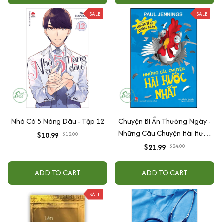
SALE
SALE
Nhà Có 5 Nàng Dâu - Tập 12
Chuyện Bí Ẩn Thường Ngày -
Những Câu Chuyện Hài Hước
$10.99
$12.00
Nhất
$21.99
$24.00
ADD TO CART
ADD TO CART
SALE