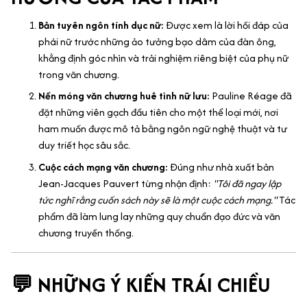
Bản tuyên ngôn tính dục nữ:
Được xem là lời hồi đáp của
phái nữ trước những ảo tưởng bạo dâm của đàn ông,
khẳng định góc nhìn và trải nghiệm riêng biệt của phụ nữ
trong văn chương.
Nền móng văn chương huê tình nữ lưu:
Pauline Réage đã
đặt những viên gạch đầu tiên cho một thể loại mới, nơi
ham muốn được mô tả bằng ngôn ngữ nghệ thuật và tư
duy triết học sâu sắc.
Cuộc cách mạng văn chương:
Đúng như nhà xuất bản
Jean-Jacques Pauvert từng nhận định:
"Tôi đã ngay lập
tức nghĩ rằng cuốn sách này sẽ là một cuộc cách mạng."
Tác
phẩm đã làm lung lay những quy chuẩn đạo đức và văn
chương truyền thống.
💬 NHỮNG Ý KIẾN TRÁI CHIỀU