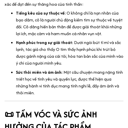
xác để đạt đến sự thăng hoa của tinh thần:
Tiếng kêu của sự thuộc về:
O không chỉ là nạn nhân của
bạo dâm, cô là người chủ động kiếm tìm sự thuộc về tuyệt
đối. Cô dâng hiến bản thân để được giải thoát khỏi những
lợi ích, mặc cảm và ham muốn cá nhân vụn vặt.
Hạnh phúc trong sự giải thoát:
Dưới ngòi bút tỉ mỉ và sắc
lạnh, tác giả cho thấy O tìm thấy hạnh phúc khi trút bỏ
được gánh nặng của cái tôi, hòa tan bản sắc của mình vào
ý chí của người mình yêu.
Sức thôi miên và ám ảnh:
Một câu chuyện mang nặng tính
triết học về tình yêu và quyền lực, được thể hiện qua
những hành vi tính dục mang tính nghi lễ, đầy ám ảnh và
thôi miên.
📜 TẦM VÓC VÀ SỨC ẢNH
HƯỞNG CỦA TÁC PHẨM