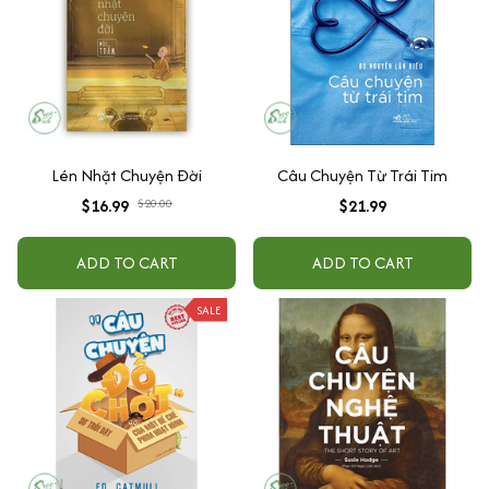
Lén Nhặt Chuyện Đời
Câu Chuyện Từ Trái Tim
$16.99
$20.00
$21.99
ADD TO CART
ADD TO CART
SALE