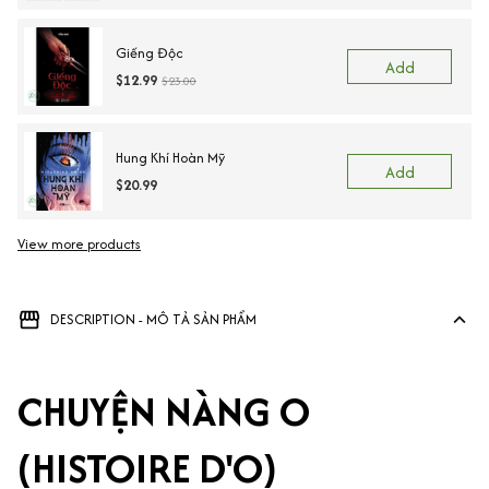
Lớn Khôn)
Giếng Độc
Add
$12.99
$23.00
Hung Khí Hoàn Mỹ
Add
$20.99
View more products
DESCRIPTION - MÔ TẢ SẢN PHẨM
CHUYỆN NÀNG O
(HISTOIRE D'O)