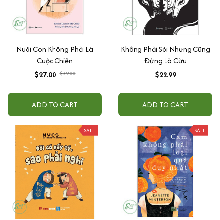
Nuôi Con Không Phải Là
Không Phải Sói Nhưng Cũng
Cuộc Chiến
Đừng Là Cừu
$27.00
$32.00
$22.99
ADD TO CART
ADD TO CART
SALE
SALE