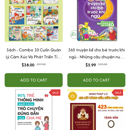
Sách - Combo 10 Cuốn Quản
365 truyện kể cho bé trước khi
Lý Cảm Xúc Và Phát Triển Tính
ngủ - Những câu chuyện nuôi
Cách Cho Bé Từ 2 - 6 Tuổi
dưỡng cảm xúc EQ (2-12 tuổi)
$38.00
$57.00
$5.99
$15.00
ADD TO CART
ADD TO CART
SALE
SALE