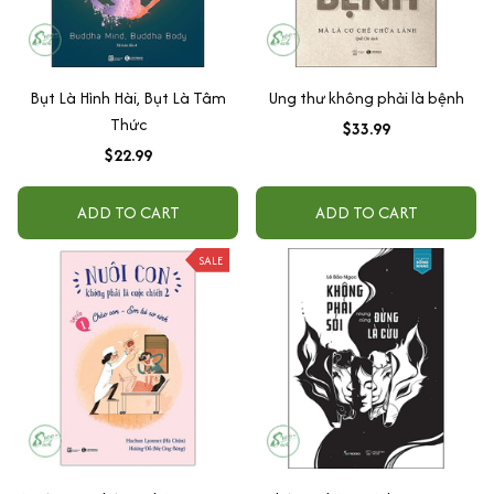
Bụt Là Hình Hài, Bụt Là Tâm
Ung thư không phải là bệnh
Thức
$33.99
$22.99
ADD TO CART
ADD TO CART
SALE