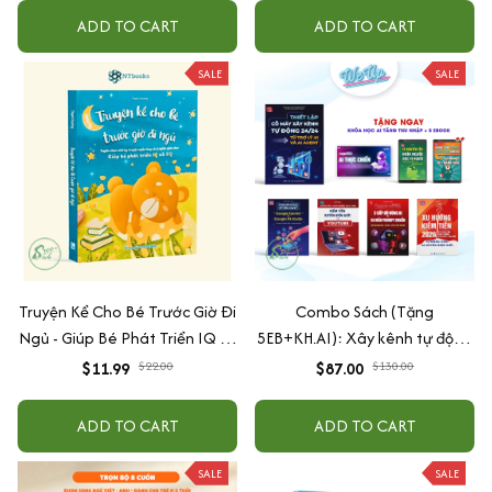
ADD TO CART
ADD TO CART
SALE
SALE
Truyện Kể Cho Bé Trước Giờ Đi
Combo Sách (Tặng
Ngủ - Giúp Bé Phát Triển IQ Và
5EB+KH.AI): Xây kênh tự động
EQ
AI Agent + AI siêu mạnh + 3
$11.99
$22.00
$87.00
$130.00
cấp độ AI + Kiếm tiền Youtube
+ Xu hướng
ADD TO CART
ADD TO CART
SALE
SALE