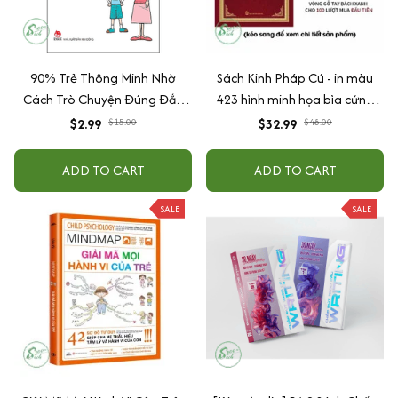
90% Trẻ Thông Minh Nhờ
Sách Kinh Pháp Cú - in màu
Cách Trò Chuyện Đúng Đắn
423 hình minh họa bìa cứng
Của Cha Mẹ
cao cấp + tặng kèm vòng tay
$2.99
$15.00
$32.99
$48.00
ADD TO CART
ADD TO CART
SALE
SALE