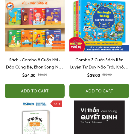
Sách - Combo 8 Cuốn Hỏi -
Combo 3 Cuốn Sách Rèn
Đáp Cùng Bé, Ehon Song Ngữ
Luyện Tư Duy Não Trái, Không
Việt - Anh - Dành Cho Bé Từ 0
Não Phải - Đánh Thức Tiềm
$34.00
$56.00
$29.00
$50.00
-3 Tuổi
Năng Trí Tuệ Cho Bé (3-6 Tuổi)
ADD TO CART
ADD TO CART
SALE