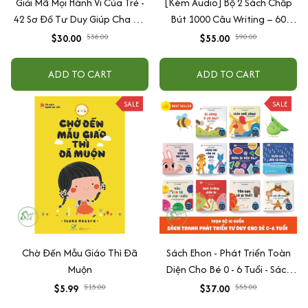
Giải Mã Mọi Hành Vi Của Trẻ -
[Kèm Audio] Bộ 2 Sách Chấp
42 Sơ Đồ Tư Duy Giúp Cha Mẹ
Bút 1000 Câu Writing – 60
Thấu Hiểu Tâm Lý Và Hành Vi
Ngày Gieo Trồng Tư Duy
$30.00
$38.00
$55.00
$90.00
Của Con
Writing- Cải Thiện Kỹ Năng Viết
ADD TO CART
ADD TO CART
SALE
SALE
Chờ Đến Mẫu Giáo Thì Đã
Sách Ehon - Phát Triển Toàn
Muộn
Diện Cho Bé 0 - 6 Tuổi - Sách
Song Ngữ Việt - Anh
$5.99
$15.00
$37.00
$55.00