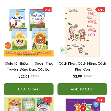
SALE
SALE
[Sale tết thiếu nhi] Sách - Thơ,
Cách Khen, Cách Mắng, Cách
Truyện, Đồng Dao, Câu Đố,
Phạt Con
Tập Nói Tập Đọc Cho Bé 0-6
$22.01
$39.00
$2.99
$17.00
Tuổi - Combo 4 Quyển
ADD TO CART
ADD TO CART
SALE
SALE