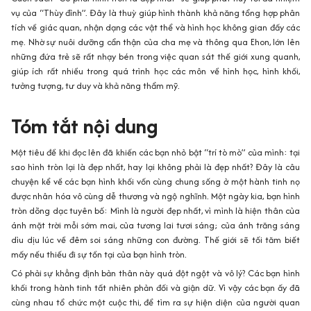
vụ của “Thùy đỉnh”. Đây là thuỳ giúp hình thành khả năng tổng hợp phân
tích về giác quan, nhận dạng các vật thể và hình học không gian đấy các
mẹ. Nhờ sự nuôi dưỡng cẩn thận của cha mẹ và thông qua Ehon, lớn lên
những đứa trẻ sẽ rất nhạy bén trong việc quan sát thế giới xung quanh,
giúp ích rất nhiều trong quá trình học các môn về hình học, hình khối,
tưởng tượng, tư duy và khả năng thẩm mỹ.
Tóm tắt nội dung
Một tiêu đề khi đọc lên đã khiến các bạn nhỏ bật “trí tò mò” của mình: tại
sao hình tròn lại là đẹp nhất, hay lại không phải là đẹp nhất? Đây là câu
chuyện kể về các bạn hình khối vốn cùng chung sống ở một hành tinh nọ
được nhân hóa vô cùng dễ thương và ngộ nghĩnh. Một ngày kia, bạn hình
tròn dõng dạc tuyên bố: Mình là người đẹp nhất, vì mình là hiện thân của
ánh mặt trời mỗi sớm mai, của tương lai tươi sáng; của ánh trăng sáng
dìu dịu lúc về đêm soi sáng những con đường. Thế giới sẽ tối tăm biết
mấy nếu thiếu đi sự tồn tại của bạn hình tròn.
Có phải sự khẳng định bản thân này quá đột ngột và vô lý? Các bạn hình
khối trong hành tinh tất nhiên phản đối và giận dữ. Vì vậy các bạn ấy đã
cùng nhau tổ chức một cuộc thi, để tìm ra sự hiện diện của người quan