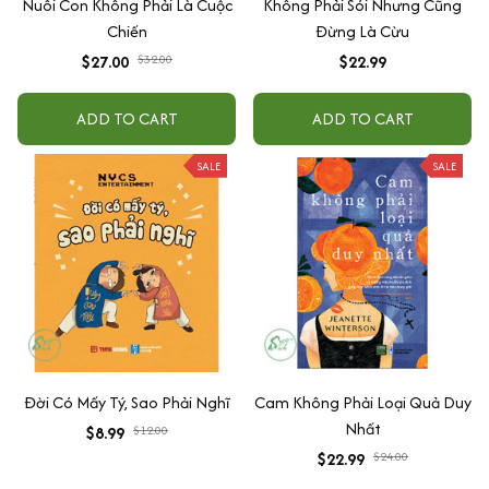
Nuôi Con Không Phải Là Cuộc
Không Phải Sói Nhưng Cũng
Chiến
Đừng Là Cừu
$27.00
$32.00
$22.99
ADD TO CART
ADD TO CART
SALE
SALE
Đời Có Mấy Tý, Sao Phải Nghĩ
Cam Không Phải Loại Quả Duy
Nhất
$8.99
$12.00
$22.99
$24.00