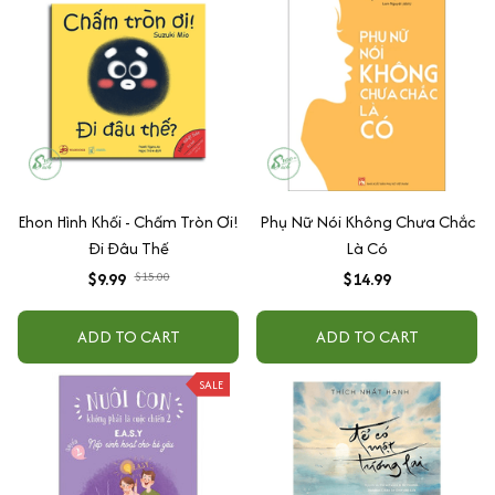
Ehon Hình Khối - Chấm Tròn Ơi!
Phụ Nữ Nói Không Chưa Chắc
Đi Đâu Thế
Là Có
$9.99
$15.00
$14.99
ADD TO CART
ADD TO CART
SALE