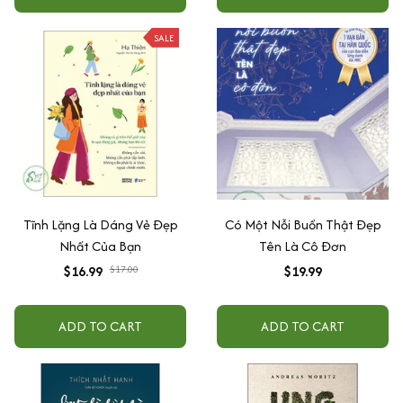
SALE
Tĩnh Lặng Là Dáng Vẻ Đẹp
Có Một Nỗi Buồn Thật Đẹp
Nhất Của Bạn
Tên Là Cô Đơn
$16.99
$17.00
$19.99
ADD TO CART
ADD TO CART