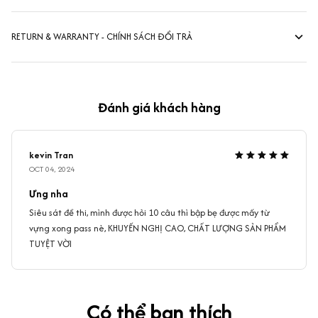
RETURN & WARRANTY - CHÍNH SÁCH ĐỔI TRẢ
Đánh giá khách hàng
kevin Tran
OCT 04, 2024
Ưng nha
Siêu sát đề thi, mình được hỏi 10 câu thì bập bẹ được mấy từ
vựng xong pass nè, KHUYẾN NGHỊ CAO, CHẤT LƯỢNG SẢN PHẨM
TUYỆT VỜI
Có thể bạn thích