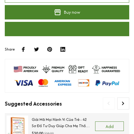
Buy now
Share
Suggested Accessories
Giải Mã Mọi Hành Vi Của Trẻ - 42
Sơ Đồ Tư Duy Giúp Cha Mẹ Thấu
Add
Hiểu Tâm Lý Và Hành Vi Của Con
$30.00
$38.00