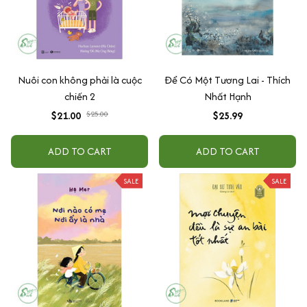
Nuôi con không phải là cuộc
Để Có Một Tương Lai - Thích
chiến 2
Nhất Hạnh
$21.00
$25.00
$25.99
ADD TO CART
ADD TO CART
SALE
SALE