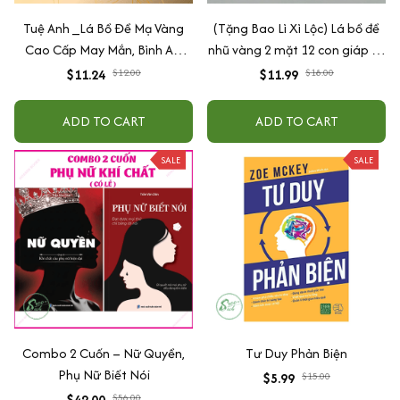
Tuệ Anh _Lá Bồ Đề Mạ Vàng
(Tặng Bao Lì Xì Lộc) Lá bồ đề
Cao Cấp May Mắn, Bình An,
nhũ vàng 2 mặt 12 con giáp và
Chiêu Tài Lộc
phật bản mệnh, để ốp lưng
$11.24
$12.00
$11.99
$18.00
điện thoại, treo xe ô tô đã khai
quang
ADD TO CART
ADD TO CART
SALE
SALE
Combo 2 Cuốn – Nữ Quyền,
Tư Duy Phản Biện
Phụ Nữ Biết Nói
$5.99
$15.00
$42.00
$56.00