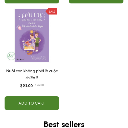
SALE
Nuôi con không phải là cuộc
chiến 2
$21.00
$25.00
ADD TO CART
Best sellers