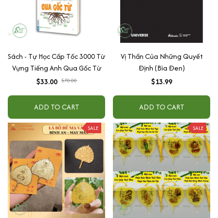
Sách - Tự Học Cấp Tốc 3000 Từ
Vị Thần Của Những Quyết
Vựng Tiếng Anh Qua Gốc Từ
Định (Bìa Đen)
$33.00
$70.00
$13.99
ADD TO CART
ADD TO CART
SALE
SALE