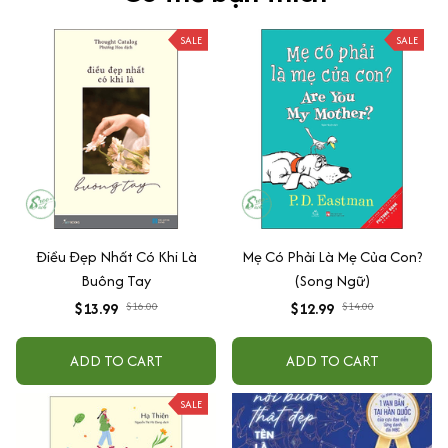
SALE
SALE
Điều Đẹp Nhất Có Khi Là
Mẹ Có Phải Là Mẹ Của Con?
Buông Tay
(Song Ngữ)
$13.99
$16.00
$12.99
$14.00
ADD TO CART
ADD TO CART
SALE