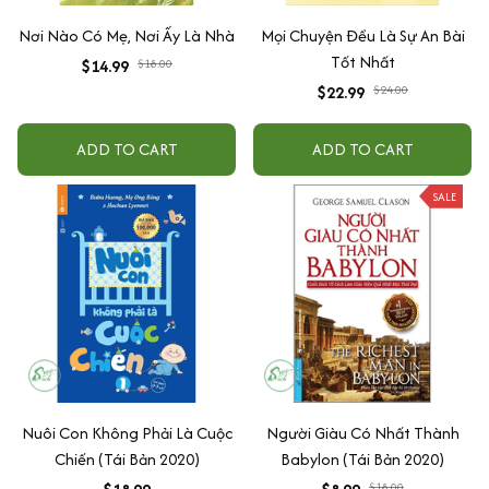
Nơi Nào Có Mẹ, Nơi Ấy Là Nhà
Mọi Chuyện Đều Là Sự An Bài
Tốt Nhất
$14.99
$18.00
$22.99
$24.00
ADD TO CART
ADD TO CART
SALE
Nuôi Con Không Phải Là Cuộc
Người Giàu Có Nhất Thành
Chiến (Tái Bản 2020)
Babylon (Tái Bản 2020)
$18.00