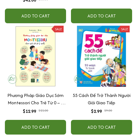
ADD TO CART
ADD TO CART
SALE
SALE
Phương Pháp Giáo Dục Sớm
55 Cách Để Trở Thành Người
Montessori Cho Trẻ Từ 0 – 3
Giỏi Giao Tiếp
Tuổi
$12.99
$21.00
$2.99
$9.00
ADD TO CART
ADD TO CART