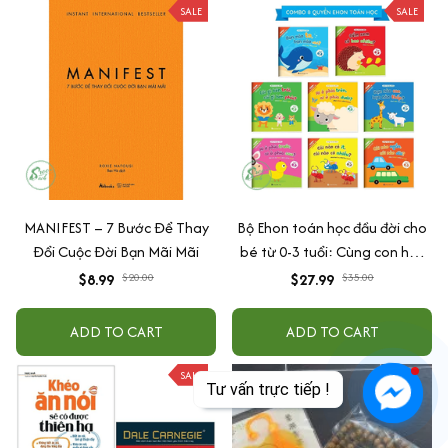
SALE
SALE
MANIFEST – 7 Bước Để Thay
Bộ Ehon toán học đầu đời cho
Đổi Cuộc Đời Bạn Mãi Mãi
bé từ 0-3 tuổi: Cùng con học
toán (song ngữ Việt Anh)
$8.99
$20.00
$27.99
$35.00
ADD TO CART
ADD TO CART
SALE