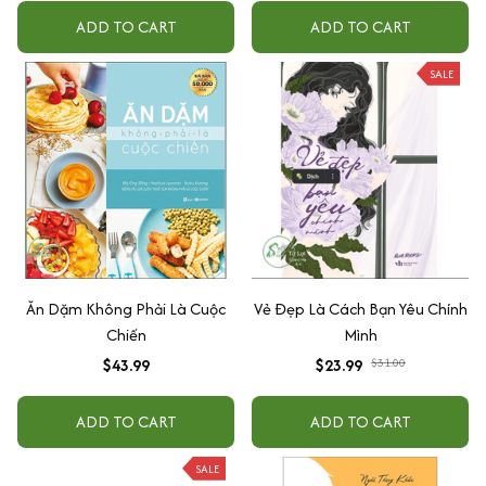
ADD TO CART
ADD TO CART
SALE
Ăn Dặm Không Phải Là Cuộc
Vẻ Đẹp Là Cách Bạn Yêu Chính
Chiến
Mình
$43.99
$23.99
$31.00
ADD TO CART
ADD TO CART
SALE