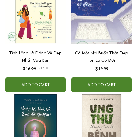
Tĩnh Lặng Là Dáng Vẻ Đẹp
Có Một Nỗi Buồn Thật Đẹp
Nhất Của Bạn
Tên Là Cô Đơn
$16.99
$17.00
$19.99
ADD TO CART
ADD TO CART