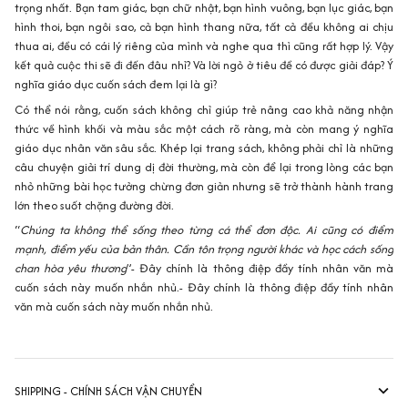
trọng nhất. Bạn tam giác, bạn chữ nhật, bạn hình vuông, bạn lục giác, bạn
hình thoi, bạn ngôi sao, cả bạn hình thang nữa, tất cả đều không ai chịu
thua ai, đều có cái lý riêng của mình và nghe qua thì cũng rất hợp lý. Vậy
kết quả cuộc thi sẽ đi đến đâu nhỉ? Và lời ngỏ ở tiêu đề có được giải đáp? Ý
nghĩa giáo dục cuốn sách đem lại là gì?
Có thể nói rằng, cuốn sách không chỉ giúp trẻ nâng cao khả năng nhận
thức về hình khối và màu sắc một cách rõ ràng, mà còn mang ý nghĩa
giáo dục nhân văn sâu sắc. Khép lại trang sách, không phải chỉ là những
câu chuyện giải trí dung dị đời thường, mà còn để lại trong lòng các bạn
nhỏ những bài học tưởng chừng đơn giản nhưng sẽ trở thành hành trang
lớn theo suốt chặng đường đời.
“
Chúng ta không thể sống theo từng cá thể đơn độc. Ai cũng có điểm
mạnh, điểm yếu của bản thân. Cần tôn trọng người khác và học cách sống
chan hòa yêu thương
”- Đây chính là thông điệp đầy tính nhân văn mà
cuốn sách này muốn nhắn nhủ.- Đây chính là thông điệp đầy tính nhân
văn mà cuốn sách này muốn nhắn nhủ.
SHIPPING - CHÍNH SÁCH VẬN CHUYỂN