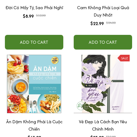
Đời Có Mấy Tý, Sao Phải Nghĩ
Cam Không Phải Loại Quả
Duy Nhất
$8.99
$12.00
$22.99
$24.00
ADD TO CART
ADD TO CART
SALE
Ăn Dặm Không Phải Là Cuộc
Vẻ Đẹp Là Cách Bạn Yêu
Chiến
Chính Mình
$31.00