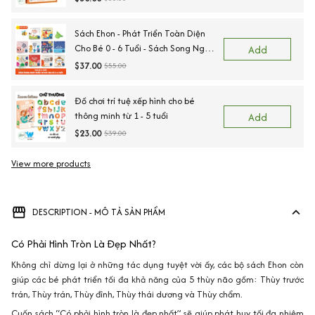
Sách Ehon - Phát Triển Toàn Diện
Cho Bé 0 - 6 Tuổi - Sách Song Ngữ
Add
Việt - Anh
$37.00
$55.00
Đồ chơi trí tuệ xếp hình cho bé
thông minh từ 1 - 5 tuổi
Add
$23.00
$39.00
View more products
Vi
DESCRIPTION - MÔ TẢ SẢN PHẨM
Có Phải Hình Tròn Là Đẹp Nhất?
Không chỉ dừng lại ở những tác dụng tuyệt vời ấy, các bộ sách Ehon còn
giúp các bé phát triển tối đa khả năng của 5 thùy não gồm:
Thùy trước
trán, Thùy trán, Thùy đỉnh, Thùy thái dương và Thùy chẩm
.
Cuốn sách “Có phải hình tròn là đẹp nhất” sẽ giúp phát huy tối đa nhiệm