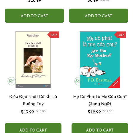
$18.99
$8.99
ADD TO CART
ADD TO CART
SALE
SALE
Điều Đẹp Nhất Có Khi Là
Mẹ Có Phải Là Mẹ Của Con?
Buông Tay
(Song Ngữ)
$13.99
$16.00
$12.99
$14.00
ADD TO CART
ADD TO CART