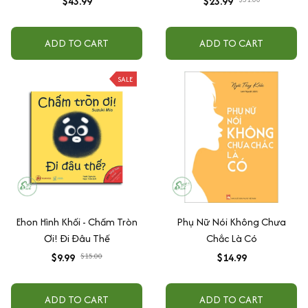
$43.99
$23.99
ADD TO CART
ADD TO CART
SALE
Ehon Hình Khối - Chấm Tròn
Phụ Nữ Nói Không Chưa
Ơi! Đi Đâu Thế
Chắc Là Có
$9.99
$15.00
$14.99
ADD TO CART
ADD TO CART