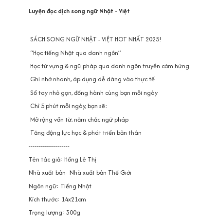
Luyện đọc dịch song ngữ Nhật - Việt
SÁCH SONG NGỮ NHẬT - VIỆT HOT NHẤT 2025!
“Học tiếng Nhật qua danh ngôn”
Học từ vựng & ngữ pháp qua danh ngôn truyền cảm hứng
Ghi nhớ nhanh, áp dụng dễ dàng vào thực tế
Sổ tay nhỏ gọn, đồng hành cùng bạn mỗi ngày
Chỉ 5 phút mỗi ngày, bạn sẽ:
Mở rộng vốn từ, nắm chắc ngữ pháp
Tăng động lực học & phát triển bản thân
---------------------
Tên tác giả: Hồng Lê Thị
Nhà xuất bản: Nhà xuất bản Thế Giới
Ngôn ngữ: Tiếng Nhật
Kích thước: 14x21cm
Trọng lượng: 300g