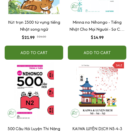
Hút trọn 1500 từ vựng tiếng
Minna no Nihongo - Tiếng
Nhật song ngữ
Nhật Cho Mọi Người - Sơ Cấp
1 - Bản Dịch Và Giải Thích Ngữ
$21.99
$24.00
$14.99
Pháp - Tiếng Việt (Bản Mới)
ADD TO CART
ADD TO CART
SALE
500 Câu Hỏi Luyện Thi Năng
KAIWA LUYỆN DỊCH N5-4-3