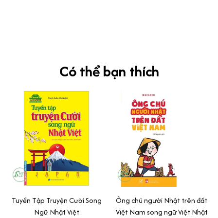
Siêu sát đề thi, mình được hỏi 10 câu thì bập bẹ được mấy từ
vựng xong pass nè, KHUYẾN NGHỊ CAO, CHẤT LƯỢNG SẢN PHẨM
TUYỆT VỜI
Có thể bạn thích
Tuyển Tập Truyện Cười Song
Ông chú người Nhật trên đất
Ngữ Nhật Việt
Việt Nam song ngữ Việt Nhật