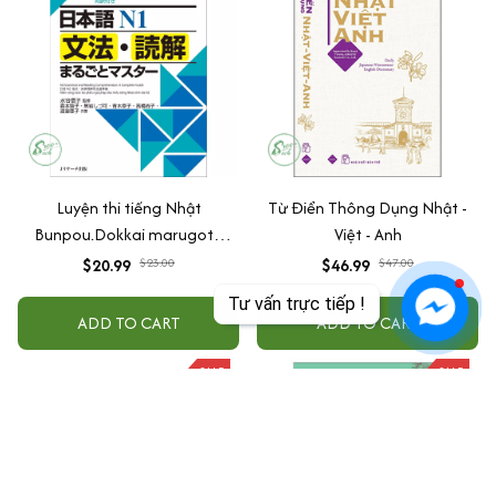
Luyện thi tiếng Nhật
Từ Điển Thông Dụng Nhật -
Bunpou.Dokkai marugoto
Việt - Anh
masuta N1
$20.99
$23.00
$46.99
$47.00
Tư vấn trực tiếp !
ADD TO CART
ADD TO CART
SALE
SALE