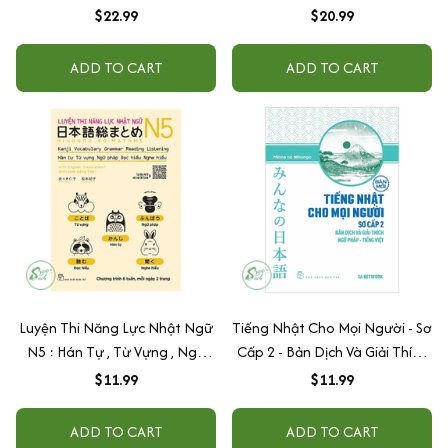
$22.99
$20.99
ADD TO CART
ADD TO CART
Luyện Thi Năng Lực Nhật Ngữ
Tiếng Nhật Cho Mọi Người - Sơ
N5 : Hán Tự , Từ Vựng , Ngữ
Cấp 2 - Bản Dịch Và Giải Thích
Pháp , Đọc Hiểu , Nghe Hiểu
Ngữ Pháp - Tiếng Việt (Bản
$11.99
$11.99
Mới)
ADD TO CART
ADD TO CART