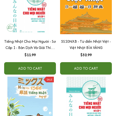
Tiếng Nhật Cho Mọi Người - Sơ
5S10NXB - Từ điển Nhật Việt -
Cấp 1 - Bản Dịch Và Giải Thích
Việt Nhật BÌA VÀNG
Ngữ Pháp - Tiếng Việt (Bản
$11.99
$52.99
Mới)
ADD TO CART
ADD TO CART
SALE