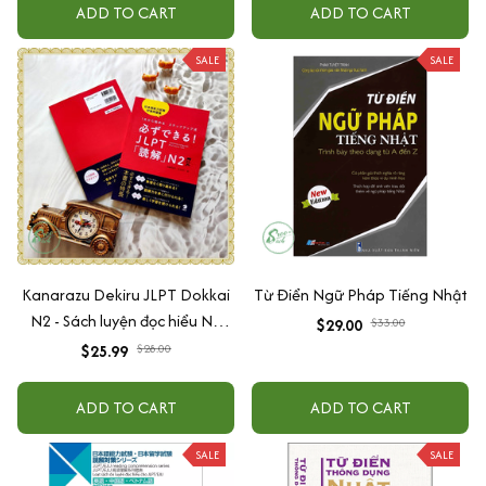
Ngữ Pháp Tiếng Việt (Bộ Sách
ADD TO CART
ADD TO CART
Nâng Cao Trình Độ Tiếng
Nhật Hiệu Qủa Dành Cho
SALE
SALE
Người Việt / Tặng Kèm
Bookmark Happy Life)
Kanarazu Dekiru JLPT Dokkai
Từ Điển Ngữ Pháp Tiếng Nhật
N2 - Sách luyện đọc hiểu N2
$29.00
$33.00
mới (Có kèm chú thích tiếng
$25.99
$28.00
Việt)
ADD TO CART
ADD TO CART
SALE
SALE