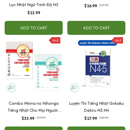
Lực Nhật Ngữ Trình Độ N2
$16.99
$19.00
$13.99
ADD TO CART
ADD TO CART
SALE
SALE
Combo Minna no Nihongo
Luyện Thi Tiếng Nhật Gokaku
Tiếng Nhật Cho Mọi Người -
Dekiru N5.N4
Trình Độ Sơ Cấp 1: Bản Tiếng
$33.99
$35.00
$17.99
$20.00
Nhật + Bản Dịch Và Giải Thích