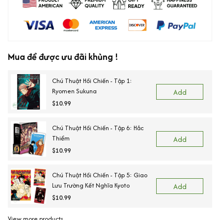
Mua để được ưu đãi khủng !
Chú Thuật Hồi Chiến - Tập 1:
Ryomen Sukuna
Add
$10.99
Chú Thuật Hồi Chiến - Tập 6: Hắc
Thiểm
Add
$10.99
Chú Thuật Hồi Chiến - Tập 5: Giao
Lưu Trường Kết Nghĩa Kyoto
Add
$10.99
View more products