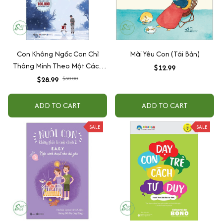
Con Không Ngốc Con Chỉ
Mãi Yêu Con (Tái Bản)
Thông Minh Theo Một Cách
$12.99
Khác
$28.99
$30.00
ADD TO CART
ADD TO CART
SALE
SALE