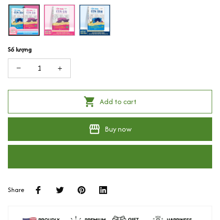
Số lượng
Add to cart
Buy now
Share