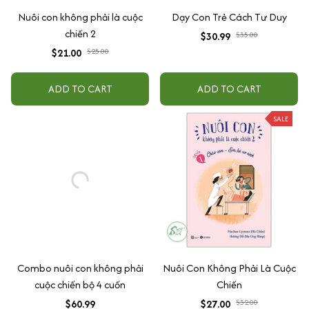
Nuôi con không phải là cuộc
Dạy Con Trẻ Cách Tư Duy
chiến 2
$30.99
$35.00
$21.00
$25.00
ADD TO CART
ADD TO CART
SALE
Combo nuôi con không phải
Nuôi Con Không Phải Là Cuộc
cuộc chiến bộ 4 cuốn
Chiến
$60.99
$27.00
$32.00