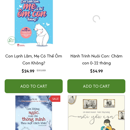
Con Lạnh Lắm, Mẹ Có Thể Ôm
Hành Trình Nuôi Con: Chăm
Con Không?
con 0-12 tháng
$24.99
$31.00
$54.99
ADD TO CART
ADD TO CART
SALE