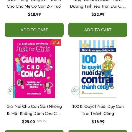
Cho Cha Mẹ Có Con 2-7 Tuổi
Dưỡng Tình Yêu Trọn Đời Của
Con Dành Cho Sách
$18.99
$32.99
ADD TO CART
ADD TO CART
SALE
Giải Nai Cho Con Gái (Những
100 Bí Quyết Nuôi Dạy Con
Bí Mật Không Dành Cho Con
Trai Thành Công
Trai)
$25.00
$29.00
$18.99