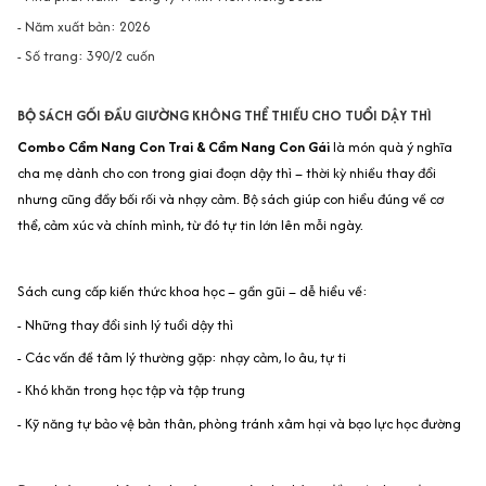
- Năm xuất bản: 2026
- Số trang: 390/2 cuốn
BỘ SÁCH GỐI ĐẦU GIƯỜNG KHÔNG THỂ THIẾU CHO TUỔI DẬY THÌ
Combo Cẩm Nang Con Trai & Cẩm Nang Con Gái
là món quà ý nghĩa
cha mẹ dành cho con trong giai đoạn dậy thì – thời kỳ nhiều thay đổi
nhưng cũng đầy bối rối và nhạy cảm. Bộ sách giúp con hiểu đúng về cơ
thể, cảm xúc và chính mình, từ đó tự tin lớn lên mỗi ngày.
Sách cung cấp kiến thức khoa học – gần gũi – dễ hiểu về:
- Những thay đổi sinh lý tuổi dậy thì
- Các vấn đề tâm lý thường gặp: nhạy cảm, lo âu, tự ti
- Khó khăn trong học tập và tập trung
- Kỹ năng tự bảo vệ bản thân, phòng tránh xâm hại và bạo lực học đường