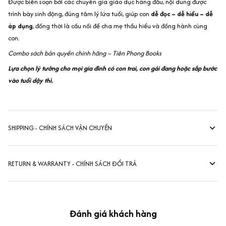
‍Được biên soạn bởi các chuyên gia giáo dục hàng đầu, nội dung được
trình bày sinh động, đúng tâm lý lứa tuổi, giúp con
dễ đọc – dễ hiểu – dễ
áp dụng
, đồng thời là cầu nối để cha mẹ thấu hiểu và đồng hành cùng
con.
Combo sách bản quyền chính hãng – Tiên Phong Books
Lựa chọn lý tưởng cho mọi gia đình có con trai, con gái đang hoặc sắp bước
vào tuổi dậy thì.
SHIPPING - CHÍNH SÁCH VẬN CHUYỂN
RETURN & WARRANTY - CHÍNH SÁCH ĐỔI TRẢ
Đánh giá khách hàng