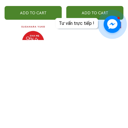
ADD TO CART
ADD TO CART
Tư vấn trực tiếp !
SALE
Cha Mẹ Nhật Dạy Con Tự Lập
Combo Con Trai À, Con Gái À!
Tự Bảo Vệ Mình Là Quan Trọng
$17.99
Nhất - Tiên Phong Books
$34.00
$56.00
ADD TO CART
ADD TO CART