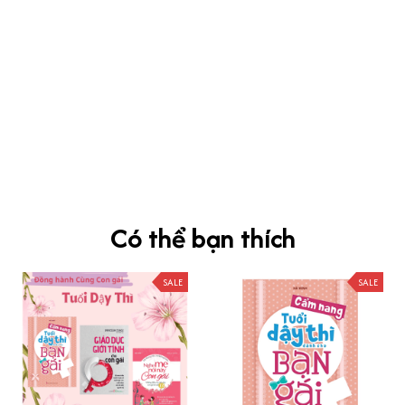
kevin Tran
OCT 04, 2024
Ưng nha
Siêu sát đề thi, mình được hỏi 10 câu thì bập bẹ được mấy từ
vựng xong pass nè, KHUYẾN NGHỊ CAO, CHẤT LƯỢNG SẢN PHẨM
TUYỆT VỜI
Có thể bạn thích
SALE
SALE