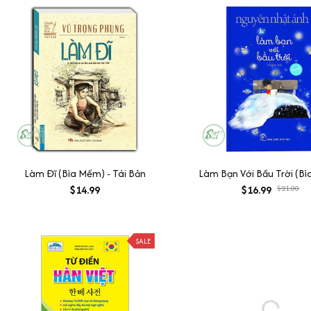
Làm Đĩ (Bìa Mềm) - Tái Bản
Làm Bạn Với Bầu Trời (B
$14.99
$16.99
$21.00
SALE