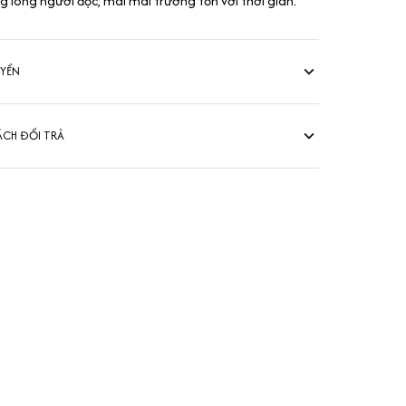
ng lòng người đọc, mãi mãi trường tồn với thời gian.
UYỂN
ÁCH ĐỔI TRẢ