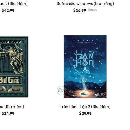
adis (Bìa Mềm)
Buổi chiều windows (bìa trắng)
$42.99
$16.99
$21.00
ià (Bìa mềm)
Trấn Hồn - Tập 2 (Bìa Mềm)
$34.99
$29.99