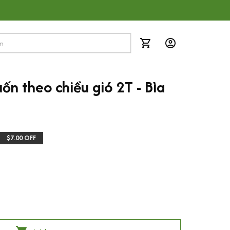
 theo chiều gió 2T - Bìa 
$7.00 OFF