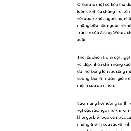
O’Hara là một cô tiểu thư du
luôn có nhiều chàng trai să
với bao kẻ hầu người hạ, nhữ
những bữa tiệc ngoài trời n
trái tim của Ashley Wilkes, 
xuân.
Thế rồi, chiến tranh đột ngột
vùi dập, nhấn chìm nàng xuố
đã thổi bùng lên sức sống mã
cường, bản lĩnh, dám giẫm đạ
mệnh của bản thân.
Vừa mang hơi hướng sử thi v
vật đặc sắc, ngay từ khi ra 
khơi gợi biết bao cảm xúc c
những triết lý sâu sắc về tìn