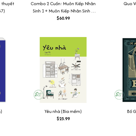
u thuyết
Combo 2 Cuốn: Muôn Kiếp Nhân
Quo V
37)
Sinh 1 + Muôn Kiếp Nhân Sinh 2
(Bìa Mềm)
$60.99
)
Yêu nhà (Bìa mềm)
Bố G
$25.99