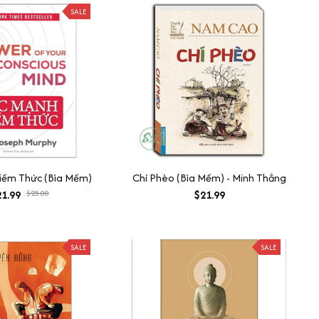
SALE
iềm Thức (Bìa Mềm)
Chí Phèo (Bìa Mềm) - Minh Thắng
1.99
$25.00
$21.99
SALE
SALE