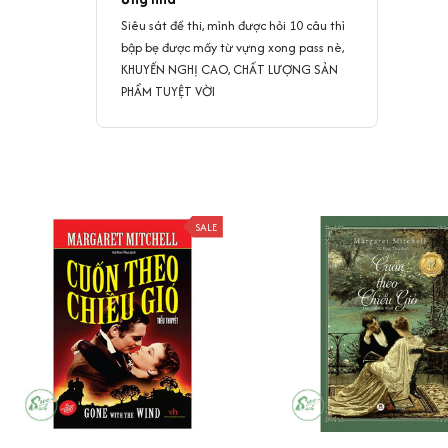
Siêu sát đề thi, mình được hỏi 10 câu thì
bập bẹ được mấy từ vựng xong pass nè,
KHUYẾN NGHỊ CAO, CHẤT LƯỢNG SẢN
PHẨM TUYỆT VỜI
SALE