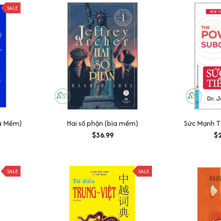
SALE
ìa Mềm)
Hai số phận (bìa mềm)
Sức Mạnh T
$36.99
$2
SALE
SALE