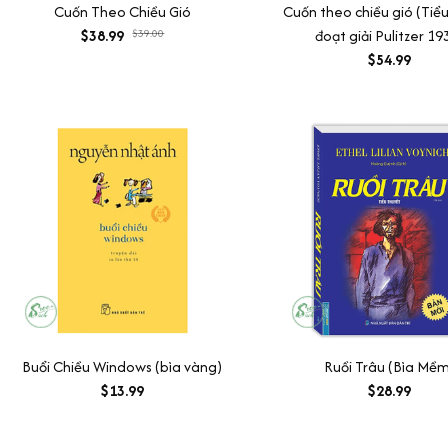
Cuốn Theo Chiều Gió
Cuốn theo chiều gió (Tiể
$38.99
$39.00
đoạt giải Pulitzer 19
$54.99
Buổi Chiều Windows (bìa vàng)
Ruồi Trâu (Bìa Mềm
$13.99
$28.99