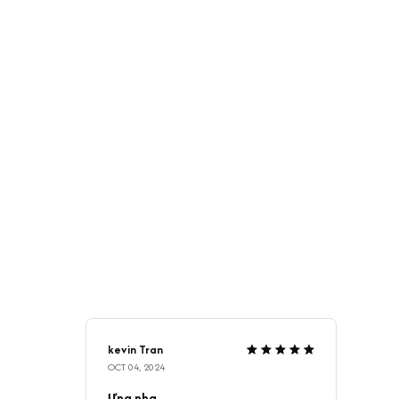
kevin Tran
OCT 04, 2024
Ưng nha