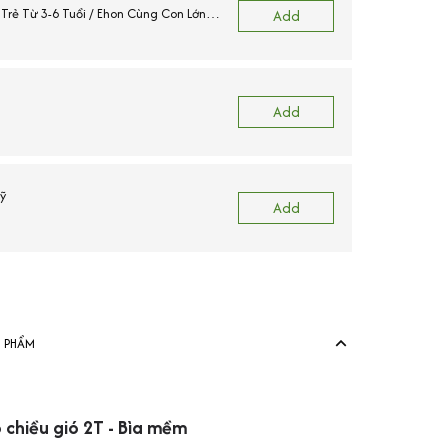
rẻ Từ 3-6 Tuổi / Ehon Cùng Con Lớn
Add
Add
ỹ
Add
N PHẨM
chiều gió 2T - Bìa mềm