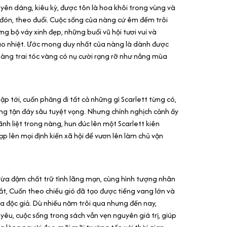
yên dáng, kiêu kỳ, được tôn là hoa khôi trong vùng và
n đón, theo đuổi. Cuộc sống của nàng cứ êm đềm trôi
ng bộ váy xinh đẹp, những buổi vũ hội tươi vui và
áo nhiệt. Ước mong duy nhất của nàng là dành được
chàng trai tóc vàng có nụ cười rạng rỡ như nắng mùa
 ập tới, cuốn phăng đi tất cả những gì Scarlett từng có,
ng tận đáy sâu tuyệt vọng. Nhưng chính nghịch cảnh ấy
nh liệt trong nàng, hun đúc lên một Scarlett kiên
p lên mọi định kiến xã hội để vươn lên làm chủ vận
ừa đậm chất trữ tình lãng mạn, cùng hình tượng nhân
mắt, Cuốn theo chiều gió đã tạo được tiếng vang lớn và
ủa độc giả. Dù nhiều năm trôi qua nhưng đến nay,
h yêu, cuộc sống trong sách vẫn vẹn nguyên giá trị, giúp